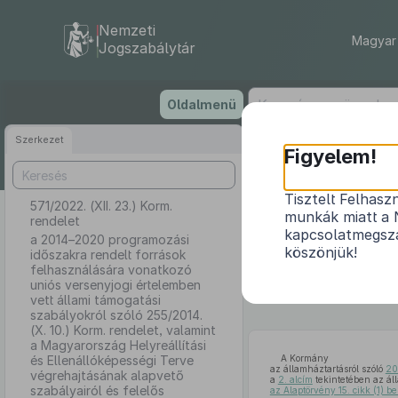
Nemzeti
Magyar 
Jogszabálytár
Ugrás
Oldalmenü
a
tartalomra
Szerkezet
Figyelem!
Tisztelt Felhasz
571/2022. (XII. 23.) Korm.
a 2014–2020 pr
munkák miatt a 
rendelet
uniós versenyjo
kapcsolatmegsza
a 2014–2020 programozási
(X. 10.
köszönjük!
időszakra rendelt források
Ellenállóké
felhasználására vonatkozó
intézmény
uniós versenyjogi értelemben
vett állami támogatási
szabályokról szóló 255/2014.
(X. 10.) Korm. rendelet, valamint
a Magyarország Helyreállítási
és Ellenállóképességi Terve
A Kormány
az államháztartásról szóló
20
végrehajtásának alapvető
a
2. alcím
tekintetében az ál
szabályairól és felelős
az Alaptörvény 15. cikk (1) b