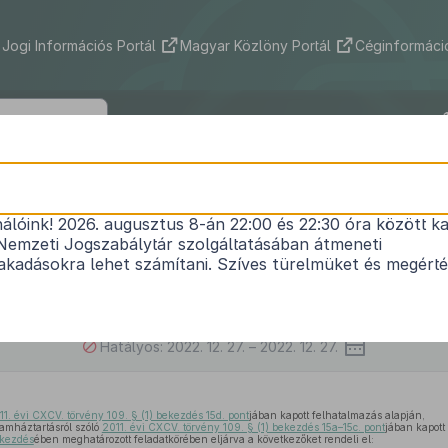
Jogi Információs Portál
Magyar Közlöny Portál
Céginformáció
571/2022. (XII. 23.) Korm. rendelet
nálóink! 2026. augusztus 8-án 22:00 és 22:30 óra között ka
ogramozási időszakra rendelt források felhasznál
Nemzeti Jogszabálytár szolgáltatásában átmeneti
gi értelemben vett állami támogatási szabályokról
kadásokra lehet számítani. Szíves türelmüket és megért
) Korm. rendelet
, valamint a Magyarország Helyreáll
pességi Terve végrehajtásának alapvető szabályairó
eiről szóló
373/2022. (IX. 30.) Korm. rendelet
módo
Hatályos: 2022. 12. 27. – 2022. 12. 27.
11. évi CXCV. törvény 109. § (1) bekezdés 15d. pont
jában kapott felhatalmazás alapján,
lamháztartásról szóló
2011. évi CXCV. törvény 109. § (1) bekezdés 15a–15c. pont
jában kapott
ekezdés
ében meghatározott feladatkörében eljárva a következőket rendeli el: