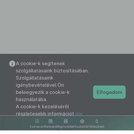
A cookie-k segítenek
szolgáltatásaink biztosításában.
Szolgáltatásaink
igénybevételével Ön
beleegyezik a cookie-k
Elfogadom
használatába.
A cookie-k kezeléséről
részletesebb információt
ide
kattintva olvashat.
Szerkezet
Keresés
Megnyitottak
Eszköztár
Változások