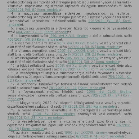
ellátásbiztonság szempontjából stratégiai jelentőségű nyersanyagok és termékek
kivitelével kapcsolatos regisztrációs eljárásról és egyéb intézkedésekről szóló
402/2021. (VII. 8.) Korm. rendelet
et,
4.
a gazdaság újraindítása érdekében meghozandó, az építőipari
ellátásbiztonság szempontjából stratégiai jelentőségű nyersanyagok és termékek
fuvarozásával kapcsolatos intézkedésekről szóló
403/2021. (VII. 8.) Korm.
rendelet
et,
5.
a gazdaság újraindítása érdekében fizetendő kiegészítő bányajáradékról
szóló
404/2021. (VII. 8.) Korm. rendelet
et,
6.
a bányászatról szóló
1993. évi XLVIII. törvény
eltérő alkalmazásáról szóló
405/2021. (VII. 8.) Korm. rendelet
et,
7.
a villamos energiáról szóló
2007. évi LXXXVI. törvény
veszélyhelyzet ideje
alatt történő eltérő alkalmazásáról szóló
627/2021. (XI. 15.) Korm. rendelet
et,
8.
a villamos energiáról szóló
2007. évi LXXXVI. törvény
veszélyhelyzet ideje
alatt történő eltérő alkalmazásáról szóló
670/2021. (XII. 2.) Korm. rendelet
et,
9.
az energiahatékonyságról szóló
2015. évi LVII. törvény
veszélyhelyzet ideje
alatt történő eltérő alkalmazásáról szóló
671/2021. (XII. 2.) Korm. rendelet
et,
10.
a földgázellátásról szóló
2008. évi XL. törvény
veszélyhelyzet ideje alatt
történő eltérő alkalmazásáról szóló
695/2021. (XII. 13.) Korm. rendelet
et,
11.
a veszélyhelyzet idején a villamosenergia-ellátás folyamatos biztosítása
érdekében szükséges villamosenergia-termelő kijelöléséről szóló
754/2021. (XII.
22.) Korm. rendelet
et,
12.
a Széchenyi Pihenőkártya felhasználásának veszélyhelyzetben történő
eltérő alkalmazásáról szóló
781/2021. (XII. 24.) Korm. rendelet
et,
13.
a fogyasztónak nyújtott hitelről szóló
2009. évi CLXII. törvény
veszélyhelyzetben történő eltérő alkalmazásáról szóló
782/2021. (XII. 24.) Korm.
rendelet
et,
14.
a Magyarország 2022. évi központi költségvetésének a veszélyhelyzettel
összefüggő eltérő szabályairól szóló
814/2021. (XII. 28.) Korm. rendelet
et,
15.
a veszélyhelyzetre tekintettel a távhőszolgáltatás versenyképesebbé
tételéről szóló
2008. évi LXVII. törvény
szabályaitól való eltérésről szóló
816/2021. (XII. 28.) Korm. rendelet
et,
16.
a veszélyhelyzet idején a villamos energiáról szóló törvény szerinti
egyetemes szolgáltatásra jogosultak körének meghatározásáról szóló
817/2021.
(XII. 28.) Korm. rendelet
et,
17.
az árak megállapításáról szóló
1990. évi LXXXVII. törvény
veszélyhelyzet
ideje alatt történő eltérő alkalmazásáról szóló
6/2022. (I. 14.) Korm. rendelet
et,