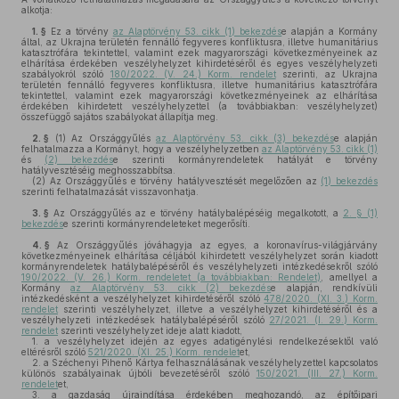
alkotja:
1. §
Ez a törvény
az Alaptörvény 53. cikk (1) bekezdés
e alapján a Kormány
által, az Ukrajna területén fennálló fegyveres konfliktusra, illetve humanitárius
katasztrófára tekintettel, valamint ezek magyarországi következményeinek az
elhárítása érdekében veszélyhelyzet kihirdetéséről és egyes veszélyhelyzeti
szabályokról szóló
180/2022. (V. 24.) Korm. rendelet
szerinti, az Ukrajna
területén fennálló fegyveres konfliktusra, illetve humanitárius katasztrófára
tekintettel, valamint ezek magyarországi következményeinek az elhárítása
érdekében kihirdetett veszélyhelyzettel (a továbbiakban: veszélyhelyzet)
összefüggő sajátos szabályokat állapítja meg.
2. §
(1)
Az Országgyűlés
az Alaptörvény 53. cikk (3) bekezdés
e alapján
felhatalmazza a Kormányt, hogy a veszélyhelyzetben
az Alaptörvény 53. cikk (1)
és
(2) bekezdés
e szerinti kormányrendeletek hatályát e törvény
hatályvesztéséig meghosszabbítsa.
(2)
Az Országgyűlés e törvény hatályvesztését megelőzően az
(1) bekezdés
szerinti felhatalmazását visszavonhatja.
3. §
Az Országgyűlés az e törvény hatálybalépéséig megalkotott, a
2. § (1)
bekezdés
e szerinti kormányrendeleteket megerősíti.
4. §
Az Országgyűlés jóváhagyja az egyes, a koronavírus-világjárvány
következményeinek elhárítása céljából kihirdetett veszélyhelyzet során kiadott
kormányrendeletek hatálybalépéséről és veszélyhelyzeti intézkedésekről szóló
190/2022. (V. 26.) Korm. rendeletet (a továbbiakban: Rendelet)
, amellyel a
Kormány
az Alaptörvény 53. cikk (2) bekezdés
e alapján, rendkívüli
intézkedésként a veszélyhelyzet kihirdetéséről szóló
478/2020. (XI. 3.) Korm.
rendelet
szerinti veszélyhelyzet, illetve a veszélyhelyzet kihirdetéséről és a
veszélyhelyzeti intézkedések hatálybalépéséről szóló
27/2021. (I. 29.) Korm.
rendelet
szerinti veszélyhelyzet ideje alatt kiadott,
1.
a veszélyhelyzet idején az egyes adatigénylési rendelkezésektől való
eltérésről szóló
521/2020. (XI. 25.) Korm. rendelet
et,
2.
a Széchenyi Pihenő Kártya felhasználásának veszélyhelyzettel kapcsolatos
különös szabályainak újbóli bevezetéséről szóló
150/2021. (III. 27.) Korm.
rendelet
et,
3.
a gazdaság újraindítása érdekében meghozandó, az építőipari