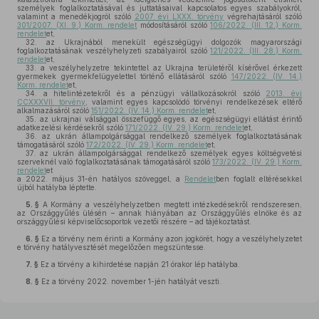
személyek foglalkoztatásával és juttatásaival kapcsolatos egyes szabályokról,
valamint a menedékjogról szóló
2007. évi LXXX. törvény
végrehajtásáról szóló
301/2007. (XI. 9.) Korm. rendelet
módosításáról szóló
106/2022. (III. 12.) Korm.
rendelet
et,
32.
az Ukrajnából menekült egészségügyi dolgozók magyarországi
foglalkoztatásának veszélyhelyzeti szabályairól szóló
121/2022. (III. 28.) Korm.
rendelet
et,
33.
a veszélyhelyzetre tekintettel az Ukrajna területéről kísérővel érkezett
gyermekek gyermekfelügyelettel történő ellátásáról szóló
147/2022. (IV. 14.)
Korm. rendelet
et,
34.
a hitelintézetekről és a pénzügyi vállalkozásokról szóló
2013. évi
CCXXXVII. törvény
, valamint egyes kapcsolódó törvényi rendelkezések eltérő
alkalmazásáról szóló
151/2022. (IV. 14.) Korm. rendelet
et,
35.
az ukrajnai válsággal összefüggő egyes, az egészségügyi ellátást érintő
adatkezelési kérdésekről szóló
171/2022. (IV. 29.) Korm. rendelet
et,
36.
az ukrán állampolgársággal rendelkező személyek foglalkoztatásának
támogatásáról szóló
172/2022. (IV. 29.) Korm. rendelet
et,
37.
az ukrán állampolgársággal rendelkező személyek egyes költségvetési
szerveknél való foglalkoztatásának támogatásáról szóló
173/2022. (IV. 29.) Korm.
rendelet
et
a 2022. május 31-én hatályos szöveggel, a
Rendelet
ben foglalt eltérésekkel
újból hatályba léptette.
5. §
A Kormány a veszélyhelyzetben megtett intézkedésekről rendszeresen,
az Országgyűlés ülésén – annak hiányában az Országgyűlés elnöke és az
országgyűlési képviselőcsoportok vezetői részére – ad tájékoztatást.
6. §
Ez a törvény nem érinti a Kormány azon jogkörét, hogy a veszélyhelyzetet
e törvény hatályvesztését megelőzően megszüntesse.
7. §
Ez a törvény a kihirdetése napján 21 órakor lép hatályba.
8. §
Ez a törvény 2022. november 1-jén hatályát veszti.