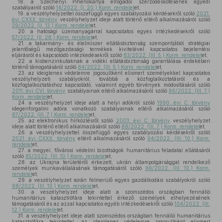
18.
a Széchenyi Pihenőkártya elfogadói szerződéskötésének egyedi
szabályairól szóló
14/2022. (I. 20.) Korm. rendelet
et,
19.
a veszélyhelyzettel összefüggő egyes szabályozási kérdésekről szóló
2021.
évi CXXX. törvény
veszélyhelyzet ideje alatt történő eltérő alkalmazásáról szóló
39/2022. (II. 13.) Korm. rendelet
et,
20.
a hatósági üzemanyagárral kapcsolatos egyes intézkedésekről szóló
57/2022. (II. 28.) Korm. rendelet
et,
21.
a takarmány- és élelmiszer ellátásbiztonság szempontjából stratégiai
jelentőségű mezőgazdasági termékek kivitelével kapcsolatos bejelentési
eljárásról és kapcsolódó intézkedésekről szóló
83/2022. (III. 5.) Korm. rendelet
et,
22.
a kisbenzinkutaknak a vidéki ellátásbiztonság garantálása érdekében
történő támogatásáról szóló
84/2022. (III. 5.) Korm. rendelet
et,
23.
az ideiglenes védelemre jogosultként elismert személyekkel kapcsolatos
veszélyhelyzeti szabályokról, továbbá a közfoglalkoztatásról és a
közfoglalkoztatáshoz kapcsolódó, valamint egyéb törvények módosításáról szóló
2011. évi CVI. törvény
szabályainak eltérő alkalmazásáról szóló
86/2022. (III. 7.)
Korm. rendelet
et,
24.
a veszélyhelyzet ideje alatt a helyi adókról szóló
1990. évi C. törvény
idegenforgalmi adóra vonatkozó szabályainak eltérő alkalmazásáról szóló
87/2022. (III. 7.) Korm. rendelet
et,
25.
az elektronikus hírközlésről szóló
2003. évi C. törvény
veszélyhelyzet
ideje alatt történő eltérő alkalmazásáról szóló
88/2022. (III. 7.) Korm. rendelet
et,
26.
a veszélyhelyzettel összefüggő egyes szabályozási kérdésekről szóló
2021. évi CXXX. törvény
eltérő alkalmazásáról szóló
94/2022. (III. 10.) Korm.
rendelet
et,
27.
a megyei, fővárosi védelmi bizottságok humanitárius feladatai ellátásáról
szóló
95/2022. (III. 10.) Korm. rendelet
et,
28.
az Ukrajna területéről érkezett, ukrán állampolgársággal rendelkező
személyek munkavállalásának támogatásáról szóló
96/2022. (III. 10.) Korm.
rendelet
et,
29.
a veszélyhelyzet során felmerülő egyes gazdálkodási szabályokról szóló
98/2022. (III. 10.) Korm. rendelet
et,
30.
a veszélyhelyzet ideje alatt a szomszédos országban fennálló
humanitárius katasztrófára tekintettel érkező személyek elhelyezésének
támogatásáról és az azzal kapcsolatos egyéb intézkedésekről szóló
104/2022. (III.
12.) Korm. rendelet
et,
31.
a veszélyhelyzet ideje alatt szomszédos országban fennálló humanitárius
katasztrófára tekintettel, az ideiglenes védelemre jogosultként elismert