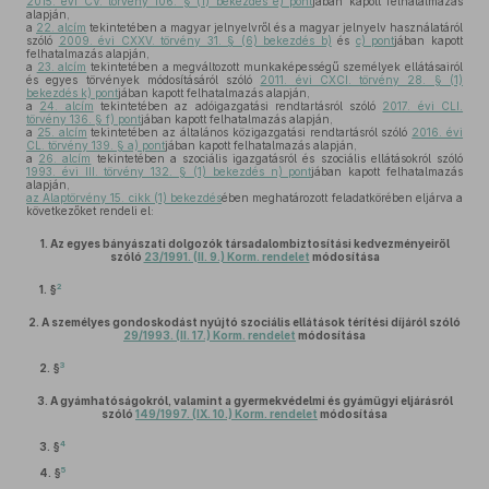
2015. évi CV. törvény 106. § (1) bekezdés e) pont
jában kapott felhatalmazás
alapján,
a
22. alcím
tekintetében a magyar jelnyelvről és a magyar jelnyelv használatáról
szóló
2009. évi CXXV. törvény 31. § (6) bekezdés b)
és
c) pont
jában kapott
felhatalmazás alapján,
a
23. alcím
tekintetében a megváltozott munkaképességű személyek ellátásairól
és egyes törvények módosításáról szóló
2011. évi CXCI. törvény 28. § (1)
bekezdés k) pont
jában kapott felhatalmazás alapján,
a
24. alcím
tekintetében az adóigazgatási rendtartásról szóló
2017. évi CLI.
törvény 136. § f) pont
jában kapott felhatalmazás alapján,
a
25. alcím
tekintetében az általános közigazgatási rendtartásról szóló
2016. évi
CL. törvény 139. § a) pont
jában kapott felhatalmazás alapján,
a
26. alcím
tekintetében a szociális igazgatásról és szociális ellátásokról szóló
1993. évi III. törvény 132. § (1) bekezdés n) pont
jában kapott felhatalmazás
alapján,
az Alaptörvény 15. cikk (1) bekezdés
ében meghatározott feladatkörében eljárva a
következőket rendeli el:
1.
Az egyes bányászati dolgozók társadalombiztosítási kedvezményeiről
szóló
23/1991. (II. 9.) Korm. rendelet
módosítása
2
1. §
2.
A személyes gondoskodást nyújtó szociális ellátások térítési díjáról szóló
29/1993. (II. 17.) Korm. rendelet
módosítása
3
2. §
3.
A gyámhatóságokról, valamint a gyermekvédelmi és gyámügyi eljárásról
szóló
149/1997. (IX. 10.) Korm. rendelet
módosítása
4
3. §
5
4. §