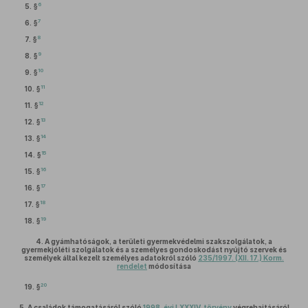
6
5. §
7
6. §
8
7. §
9
8. §
10
9. §
11
10. §
12
11. §
13
12. §
14
13. §
15
14. §
16
15. §
17
16. §
18
17. §
19
18. §
4.
A gyámhatóságok, a területi gyermekvédelmi szakszolgálatok, a
gyermekjóléti szolgálatok és a személyes gondoskodást nyújtó szervek és
személyek által kezelt személyes adatokról szóló
235/1997. (XII. 17.) Korm.
rendelet
módosítása
20
19. §
5.
A családok támogatásáról szóló
1998. évi LXXXIV. törvény
végrehajtásáról