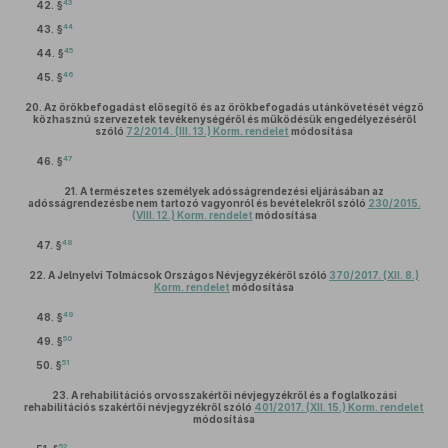
43
42. §
44
43. §
45
44. §
46
45. §
20.
Az örökbefogadást elősegítő és az örökbefogadás utánkövetését végző
közhasznú szervezetek tevékenységéről és működésük engedélyezéséről
szóló
72/2014. (III. 13.) Korm. rendelet
módosítása
47
46. §
21.
A természetes személyek adósságrendezési eljárásában az
adósságrendezésbe nem tartozó vagyonról és bevételekről szóló
230/2015.
(VIII. 12.) Korm. rendelet
módosítása
48
47. §
22.
A Jelnyelvi Tolmácsok Országos Névjegyzékéről szóló
370/2017. (XII. 8.)
Korm. rendelet
módosítása
49
48. §
50
49. §
51
50. §
23.
A rehabilitációs orvosszakértői névjegyzékről és a foglalkozási
rehabilitációs szakértői névjegyzékről szóló
401/2017. (XII. 15.) Korm. rendelet
módosítása
52