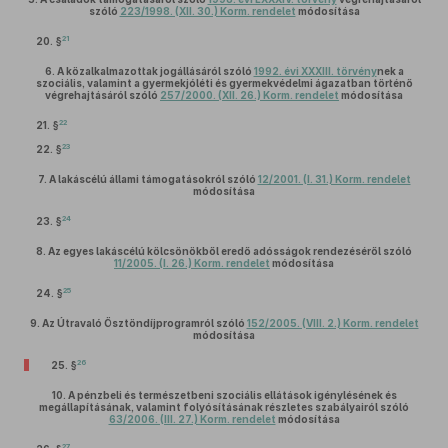
szóló
223/1998. (XII. 30.) Korm. rendelet
módosítása
21
20. §
6.
A közalkalmazottak jogállásáról szóló
1992. évi XXXIII. törvény
nek a
szociális, valamint a gyermekjóléti és gyermekvédelmi ágazatban történő
végrehajtásáról szóló
257/2000. (XII. 26.) Korm. rendelet
módosítása
22
21. §
23
22. §
7.
A lakáscélú állami támogatásokról szóló
12/2001. (I. 31.) Korm. rendelet
módosítása
24
23. §
8.
Az egyes lakáscélú kölcsönökből eredő adósságok rendezéséről szóló
11/2005. (I. 26.) Korm. rendelet
módosítása
25
24. §
9.
Az Útravaló Ösztöndíjprogramról szóló
152/2005. (VIII. 2.) Korm. rendelet
módosítása
26
25. §
10.
A pénzbeli és természetbeni szociális ellátások igénylésének és
megállapításának, valamint folyósításának részletes szabályairól szóló
63/2006. (III. 27.) Korm. rendelet
módosítása
27