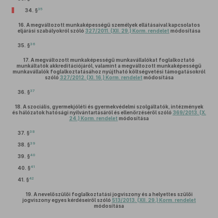
35
34. §
16.
A megváltozott munkaképességű személyek ellátásaival kapcsolatos
eljárási szabályokról szóló
327/2011. (XII. 29.) Korm. rendelet
módosítása
36
35. §
17.
A megváltozott munkaképességű munkavállalókat foglalkoztató
munkáltatók akkreditációjáról, valamint a megváltozott munkaképességű
munkavállalók foglalkoztatásához nyújtható költségvetési támogatásokról
szóló
327/2012. (XI. 16.) Korm. rendelet
módosítása
37
36. §
18.
A szociális, gyermekjóléti és gyermekvédelmi szolgáltatók, intézmények
és hálózatok hatósági nyilvántartásáról és ellenőrzéséről szóló
369/2013. (X.
24.) Korm. rendelet
módosítása
38
37. §
39
38. §
40
39. §
41
40. §
42
41. §
19.
A nevelőszülői foglalkoztatási jogviszony és a helyettes szülői
jogviszony egyes kérdéseiről szóló
513/2013. (XII. 29.) Korm. rendelet
módosítása