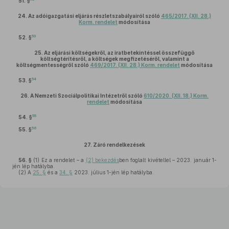
51. §
24.
Az adóigazgatási eljárás részletszabályairól szóló
465/2017. (XII. 28.)
Korm. rendelet
módosítása
53
52. §
25.
Az eljárási költségekről, az iratbetekintéssel összefüggő
költségtérítésről, a költségek megfizetéséről, valamint a
költségmentességről szóló
469/2017. (XII. 28.) Korm. rendelet
módosítása
54
53. §
26.
A Nemzeti Szociálpolitikai Intézetről szóló
610/2020. (XII. 18.) Korm.
rendelet
módosítása
55
54. §
56
55. §
27.
Záró rendelkezések
56. §
(1)
Ez a rendelet – a
(2) bekezdés
ben foglalt kivétellel – 2023. január 1-
jén lép hatályba.
(2)
A
25. §
és a
34. §
2023. július 1-jén lép hatályba.