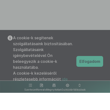
A cookie-k segítenek
szolgáltatásaink biztosításában.
Szolgáltatásaink
igénybevételével Ön
beleegyezik a cookie-k
Elfogadom
használatába.
A cookie-k kezeléséről
részletesebb információt
ide
kattintva olvashat.
Szerkezet
Keresés
Megnyitottak
Eszköztár
Változások