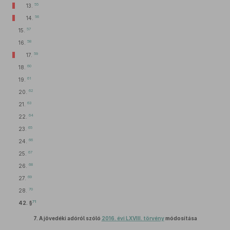
55
13.
56
14.
57
15.
58
16.
59
17.
60
18.
61
19.
62
20.
63
21.
64
22.
65
23.
66
24.
67
25.
68
26.
69
27.
70
28.
71
42. §
7.
A jövedéki adóról szóló
2016. évi LXVIII. törvény
módosítása