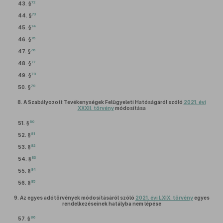
72
43. §
73
44. §
74
45. §
75
46. §
76
47. §
77
48. §
78
49. §
79
50. §
8.
A Szabályozott Tevékenységek Felügyeleti Hatóságáról szóló
2021. évi
XXXII. törvény
módosítása
80
51. §
81
52. §
82
53. §
83
54. §
84
55. §
85
56. §
9.
Az egyes adótörvények módosításáról szóló
2021. évi LXIX. törvény
egyes
rendelkezéseinek hatályba nem lépése
86
57. §