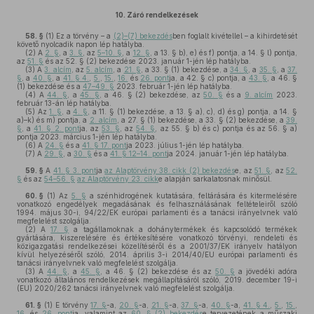
10.
Záró rendelkezések
58. §
(1)
Ez a törvény – a
(2)–(7) bekezdés
ben foglalt kivétellel – a kihirdetését
követő nyolcadik napon lép hatályba.
(2)
A
2. §
, a
3. §
, az
5–10. §
, a
12. §
, a 13. § b), e) és f) pontja, a 14. § l) pontja,
az
51. §
és az 52. § (2) bekezdése 2023. január 1-jén lép hatályba.
(3)
A
3. alcím
, az
5. alcím
, a
21. §
, a 33. § (1) bekezdése, a
34. §
, a
35. §
, a
37.
§
, a
40. §
, a
41. § 4.
,
5.
,
15.
,
16.
és
26. pont
ja, a 42. § c) pontja, a
43. §
, a 46. §
(1) bekezdése és a
47–49. §
2023. február 1-jén lép hatályba.
(4)
A
44. §
, a
45. §
, a 46. § (2) bekezdése, az
50. §
és a
9. alcím
2023.
február 13-án lép hatályba.
(5)
Az
1. §
, a
4. §
, a 11. § (1) bekezdése, a 13. § a), c), d) és g) pontja, a 14. §
a)–k) és m) pontja, a
2. alcím
, a 27. § (1) bekezdése, a 33. § (2) bekezdése, a
39.
§
, a
41. § 2. pont
ja, az
53. §
, az
54. §
, az 55. § b) és c) pontja és az 56. § a)
pontja 2023. március 1-jén lép hatályba.
(6)
A
24. §
és a
41. § 17. pont
ja 2023. július 1-jén lép hatályba.
(7)
A
29. §
, a
30. §
és a
41. § 12–14. pont
ja 2024. január 1-jén lép hatályba.
59. §
A
41. § 3. pont
ja
az Alaptörvény 38. cikk (2) bekezdés
e, az
51. §
, az
52.
§
és az
54–56. §
az Alaptörvény 23. cikk
e alapján sarkalatosnak minősül.
60. §
(1)
Az
5. §
a szénhidrogének kutatására, feltárására és kitermelésére
vonatkozó engedélyek megadásának és felhasználásának feltételeiről szóló
1994. május 30-i, 94/22/EK európai parlamenti és a tanácsi irányelvnek való
megfelelést szolgálja.
(2)
A
17. §
a tagállamoknak a dohánytermékek és kapcsolódó termékek
gyártására, kiszerelésére és értékesítésére vonatkozó törvényi, rendeleti és
közigazgatási rendelkezései közelítéséről és a 2001/37/EK irányelv hatályon
kívül helyezéséről szóló, 2014. április 3-i 2014/40/EU európai parlamenti és
tanácsi irányelvnek való megfelelést szolgálja.
(3)
A
44. §
, a
45. §
, a 46. § (2) bekezdése és az
50. §
a jövedéki adóra
vonatkozó általános rendelkezések megállapításáról szóló, 2019. december 19-i
(EU) 2020/262 tanácsi irányelvnek való megfelelést szolgálja.
61. §
(1)
E törvény
17. §
-a,
20. §
-a,
21. §
-a,
37. §
-a,
40. §
-a,
41. § 4.
,
5.
,
15.
,
16.
és
26. pont
ja, valamint az
60. § (2) bekezdés
e tervezetének a műszaki