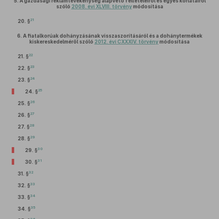
5.
A gazdasági reklámtevékenység alapvető feltételeiről és egyes korlátairól
szóló
2008. évi XLVIII. törvény
módosítása
21
20. §
6.
A fiatalkorúak dohányzásának visszaszorításáról és a dohánytermékek
kiskereskedelméről szóló
2012. évi CXXXIV. törvény
módosítása
22
21. §
23
22. §
24
23. §
25
24. §
26
25. §
27
26. §
28
27. §
29
28. §
30
29. §
31
30. §
32
31. §
33
32. §
34
33. §
35
34. §