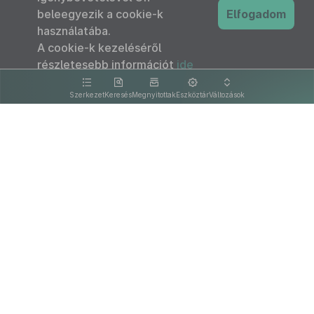
beleegyezik a cookie-k
Elfogadom
használatába.
A cookie-k kezeléséről
részletesebb információt
ide
kattintva olvashat.
Szerkezet
Keresés
Megnyitottak
Eszköztár
Változások
Kapcsolat