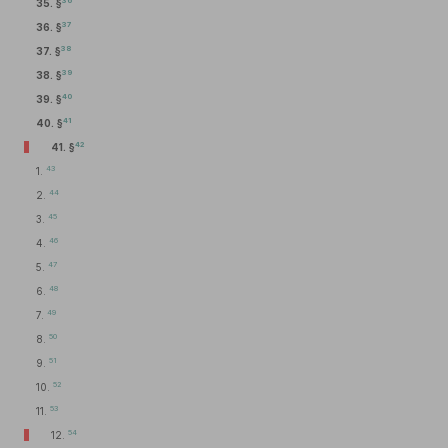
36
35. §
37
36. §
38
37. §
39
38. §
40
39. §
41
40. §
42
41. §
43
1.
44
2.
45
3.
46
4.
47
5.
48
6.
49
7.
50
8.
51
9.
52
10.
53
11.
54
12.