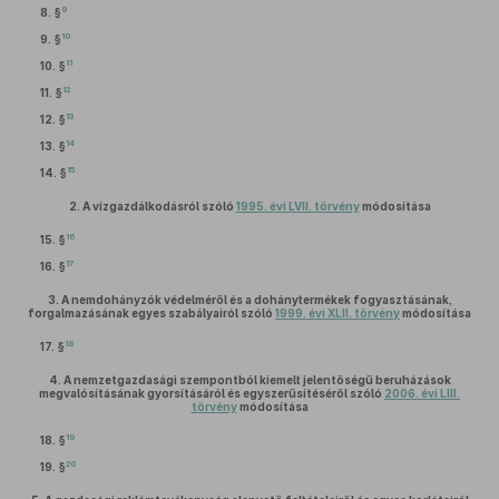
9
8. §
10
9. §
11
10. §
12
11. §
13
12. §
14
13. §
15
14. §
2.
A vízgazdálkodásról szóló
1995. évi LVII. törvény
módosítása
16
15. §
17
16. §
3.
A nemdohányzók védelméről és a dohánytermékek fogyasztásának,
forgalmazásának egyes szabályairól szóló
1999. évi XLII. törvény
módosítása
18
17. §
4.
A nemzetgazdasági szempontból kiemelt jelentőségű beruházások
megvalósításának gyorsításáról és egyszerűsítéséről szóló
2006. évi LIII.
törvény
módosítása
19
18. §
20
19. §