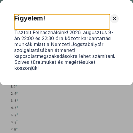
Nemzeti
Jogszabálytár
+
Figyelem!
2022. évi LXIV. törvény
Tisztelt Felhasználóink! 2026. augusztus 8-
án 22:00 és 22:30 óra között karbantartási
egyes bányászati és gazdasági tárgyú
munkák miatt a Nemzeti Jogszabálytár
1
törvények módosításáról
szolgáltatásában átmeneti
kapcsolatmegszakadásokra lehet számítani.
Hatályos: 2023. 07. 02. – 2023. 07. 02.
Szíves türelmüket és megértésüket
köszönjük!
1.
A bányászatról szóló
1993. évi XLVIII. törvény
módosítása
2
1. §
3
2. §
4
3. §
5
4. §
6
5. §
7
6. §
8
7. §