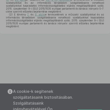
szabályokkal és az információs társadalom szolgáltatásaira vonatkozó
szabályokkal kapcsolatos információszolgáltatási eljárás megállapításáról szóló,
2015. szeptember 9-i (EU) 2015/1535 európai parlamenti és tanácsi irányelv 5–7.
cikke szerinti előzetes bejelentése megtörtént.
(2)
E törvény
7.
és
9. alcím
e tervezetének a műszaki szabályokkal és az
információs társadalom szolgáltatásaira vonatkozó szabályokkal kapcsolatos
információszolgáltatási eljárás megállapításáról szóló, 2015. szeptember 9-i (EU)
2015/1535 európai parlamenti és tanácsi irányelv szerinti előzetes bejelentése
megtörtént.
A cookie-k segítenek
szolgáltatásaink biztosításában.
Szolgáltatásaink
igénybevételével Ön