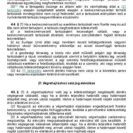
átutalással egyidejűleg megfizetettnek minősül.
29
(3)
Ha a támogatás összege az állami adó- és vámhatóság által a
(2)
bekezdés
alapján szolgáltatott adatok alapján a kedvezményezettet terhelő
tartozások mindegyikére nem nyújt fedezetet, azt a tartozások arányában kell a
nyilvántartott tartozás kiegyenlítésére elszámolni.
44. §
(1)
Ha a kedvezményezett az esedékes tartozását nem fizette meg és azt
tőle nem lehet behajtani, a tartozás megfizetésére kötelezhető:
a)
a kedvezményezett tartozásáért kezességet vállaló, vagy a
kedvezményezett tartozását átvállaló, érvényes szerződésben foglalt tartozás
tekintetében,
b)
az Európai Unió által vagy nevében kezelt költségvetésnek vagyoni
hátrányt okozó bűncselekmény elkövetője az azzal összefüggő tartozás
tekintetében,
c)
a gazdasági társaság, a közös név alatt működő polgári jogi társaság
tartozásáért a rájuk vonatkozó szabályok szerint a helytállni köteles tag, vezető
tisztségviselő, vagy szervezet, a jogi személy felelősségvállalásával működő
vállalkozó esetében a felelősségvállaló, továbbá az a személy, aki vagy amely a
vállalkozás kötelezettségeiért törvény alapján felel.
(2)
Az
(1) bekezdés
szerinti döntés hiánya nem zárja ki a követelés peres
vagy nemperes eljárásban történő érvényesítését.
21.
Végrehajtáshoz való jog elévülése
45. §
(1)
A végrehajtáshoz való jog a kötelezettséget megállapító döntés
véglegessé válásától, vagy ha a döntés teljesítési határidőt vagy határnapot
állapított meg, annak utolsó napjától, illetve a határnapot követő naptól számított
öt év elteltével évül el.
(2)
Nyugszik az elévülés a végrehajtási eljárásban engedélyezett fizetési
kedvezmény, a végrehajtás felfüggesztése, továbbá a pénzfizetési kötelezettség
folyamatos végrehajtásának időtartama alatt.
(3)
A végrehajtáshoz való jog elévülését bármely végrehajtási cselekmény
megszakítja. Az elévülés megszakadásával az elévülési idő újra kezdődik. A
döntés véglegessé válásának időpontjától vagy, ha a döntés teljesítési határidőt
vagy határnapot állapított meg, annak utolsó napjától, illetve a határnapot követő
naptól számított tíz év elteltével a döntés nem hajtható végre.