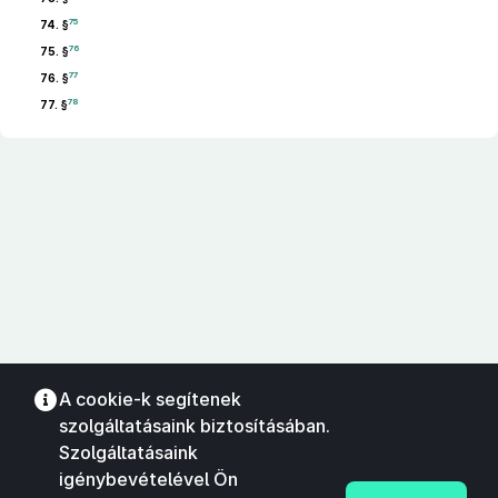
75
74. §
76
75. §
77
76. §
78
77. §
A cookie-k segítenek
szolgáltatásaink biztosításában.
Szolgáltatásaink
igénybevételével Ön