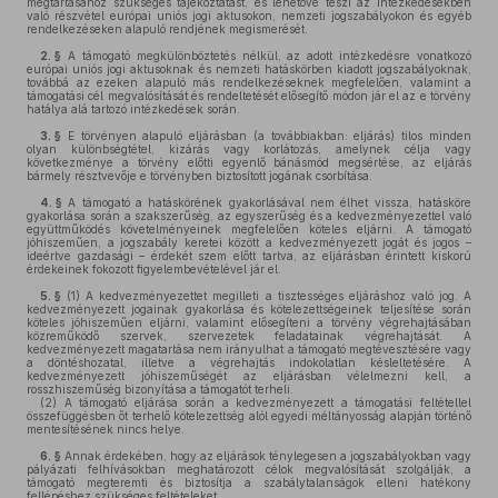
megtartásához szükséges tájékoztatást, és lehetővé teszi az intézkedésekben
való részvétel európai uniós jogi aktusokon, nemzeti jogszabályokon és egyéb
rendelkezéseken alapuló rendjének megismerését.
2. §
A támogató megkülönböztetés nélkül, az adott intézkedésre vonatkozó
európai uniós jogi aktusoknak és nemzeti hatáskörben kiadott jogszabályoknak,
továbbá az ezeken alapuló más rendelkezéseknek megfelelően, valamint a
támogatási cél megvalósítását és rendeltetését elősegítő módon jár el az e törvény
hatálya alá tartozó intézkedések során.
3. §
E törvényen alapuló eljárásban (a továbbiakban: eljárás) tilos minden
olyan különbségtétel, kizárás vagy korlátozás, amelynek célja vagy
következménye a törvény előtti egyenlő bánásmód megsértése, az eljárás
bármely résztvevője e törvényben biztosított jogának csorbítása.
4. §
A támogató a hatáskörének gyakorlásával nem élhet vissza, hatásköre
gyakorlása során a szakszerűség, az egyszerűség és a kedvezményezettel való
együttműködés követelményeinek megfelelően köteles eljárni. A támogató
jóhiszeműen, a jogszabály keretei között a kedvezményezett jogát és jogos –
ideértve gazdasági – érdekét szem előtt tartva, az eljárásban érintett kiskorú
érdekeinek fokozott figyelembevételével jár el.
5. §
(1)
A kedvezményezettet megilleti a tisztességes eljáráshoz való jog. A
kedvezményezett jogainak gyakorlása és kötelezettségeinek teljesítése során
köteles jóhiszeműen eljárni, valamint elősegíteni a törvény végrehajtásában
közreműködő szervek, szervezetek feladatainak végrehajtását. A
kedvezményezett magatartása nem irányulhat a támogató megtévesztésére vagy
a döntéshozatal, illetve a végrehajtás indokolatlan késleltetésére. A
kedvezményezett jóhiszeműségét az eljárásban vélelmezni kell, a
rosszhiszeműség bizonyítása a támogatót terheli.
(2)
A támogató eljárása során a kedvezményezett a támogatási feltétellel
összefüggésben őt terhelő kötelezettség alól egyedi méltányosság alapján történő
mentesítésének nincs helye.
6. §
Annak érdekében, hogy az eljárások ténylegesen a jogszabályokban vagy
pályázati felhívásokban meghatározott célok megvalósítását szolgálják, a
támogató megteremti és biztosítja a szabálytalanságok elleni hatékony
fellépéshez szükséges feltételeket.