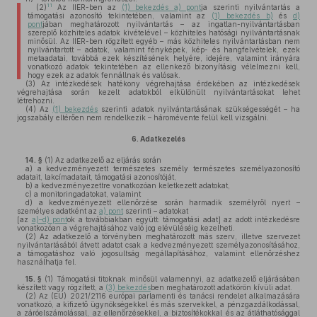
11
(2)
Az IIER-ben az
(1) bekezdés a) pont
ja szerinti nyilvántartás a
támogatási azonosító tekintetében, valamint az
(1) bekezdés b)
és
d)
pont
jában meghatározott nyilvántartás – az ingatlan-nyilvántartásban
szereplő közhiteles adatok kivételével – közhiteles hatósági nyilvántartásnak
minősül. Az IIER-ben rögzített egyéb – más közhiteles nyilvántartásban nem
nyilvántartott – adatok, valamint fényképek, kép- és hangfelvételek, ezek
metaadatai, továbbá ezek készítésének helyére, idejére, valamint irányára
vonatkozó adatok tekintetében az ellenkező bizonyításig vélelmezni kell,
hogy ezek az adatok fennállnak és valósak.
(3)
Az intézkedések hatékony végrehajtása érdekében az intézkedések
végrehajtása során kezelt adatokból elkülönült nyilvántartásokat lehet
létrehozni.
(4)
Az
(1) bekezdés
szerinti adatok nyilvántartásának szükségességét – ha
jogszabály eltérően nem rendelkezik – háromévente felül kell vizsgálni.
6.
Adatkezelés
14. §
(1)
Az adatkezelő az eljárás során
a)
a kedvezményezett természetes személy természetes személyazonosító
adatait, lakcímadatait, támogatási azonosítóját,
b)
a kedvezményezettre vonatkozóan keletkezett adatokat,
c)
a monitoringadatokat, valamint
d)
a kedvezményezett ellenőrzése során harmadik személyről nyert –
személyes adatként az
a) pont
szerinti – adatokat
[az
a)–d) pont
ok a továbbiakban együtt: támogatási adat] az adott intézkedésre
vonatkozóan a végrehajtásához való jog elévüléséig kezelheti.
(2)
Az adatkezelő a törvényben meghatározott más szerv, illetve szervezet
nyilvántartásából átvett adatot csak a kedvezményezett személyazonosításához,
a támogatáshoz való jogosultság megállapításához, valamint ellenőrzéshez
használhatja fel.
15. §
(1)
Támogatási titoknak minősül valamennyi, az adatkezelő eljárásában
készített vagy rögzített, a
(3) bekezdés
ben meghatározott adatkörön kívüli adat.
(2)
Az (EU) 2021/2116 európai parlamenti és tanácsi rendelet alkalmazására
vonatkozó, a kifizető ügynökségekkel és más szervekkel, a pénzgazdálkodással,
a záróelszámolással, az ellenőrzésekkel, a biztosítékokkal és az átláthatósággal