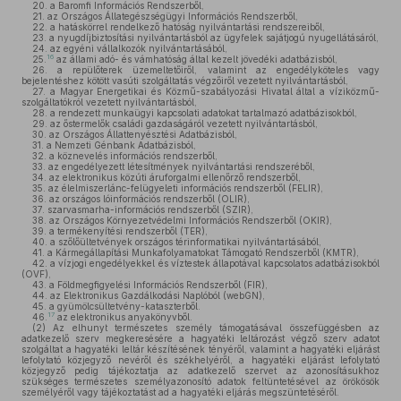
20.
a Baromfi Információs Rendszerből,
21.
az Országos Állategészségügyi Információs Rendszerből,
22.
a hatáskörrel rendelkező hatóság nyilvántartási rendszereiből,
23.
a nyugdíjbiztosítási nyilvántartásból az ügyfelek sajátjogú nyugellátásáról,
24.
az egyéni vállalkozók nyilvántartásából,
16
25.
az állami adó- és vámhatóság által kezelt jövedéki adatbázisból,
26.
a repülőterek üzemeltetőiről, valamint az engedélyköteles vagy
bejelentéshez kötött vasúti szolgáltatás végzőiről vezetett nyilvántartásból,
27.
a Magyar Energetikai és Közmű-szabályozási Hivatal által a víziközmű-
szolgáltatókról vezetett nyilvántartásból,
28.
a rendezett munkaügyi kapcsolati adatokat tartalmazó adatbázisokból,
29.
az őstermelők családi gazdaságáról vezetett nyilvántartásból,
30.
az Országos Állattenyésztési Adatbázisból,
31.
a Nemzeti Génbank Adatbázisból,
32.
a köznevelés információs rendszerből,
33.
az engedélyezett létesítmények nyilvántartási rendszeréből,
34.
az elektronikus közúti áruforgalmi ellenőrző rendszerből,
35.
az élelmiszerlánc-felügyeleti információs rendszerből (FELIR),
36.
az országos lóinformációs rendszerből (OLIR),
37.
szarvasmarha-információs rendszerből (SZIR),
38.
az Országos Környezetvédelmi Információs Rendszerből (OKIR),
39.
a termékenyítési rendszerből (TER),
40.
a szőlőültetvények országos térinformatikai nyilvántartásából,
41.
a Kármegállapítási Munkafolyamatokat Támogató Rendszerből (KMTR),
42.
a vízjogi engedélyekkel és víztestek állapotával kapcsolatos adatbázisokból
(OVF),
43.
a Földmegfigyelési Információs Rendszerből (FIR),
44.
az Elektronikus Gazdálkodási Naplóból (webGN),
45.
a gyümölcsültetvény-kataszterből.
17
46.
az elektronikus anyakönyvből.
(2)
Az elhunyt természetes személy támogatásával összefüggésben az
adatkezelő szerv megkeresésére a hagyatéki leltározást végző szerv adatot
szolgáltat a hagyatéki leltár készítésének tényéről, valamint a hagyatéki eljárást
lefolytató közjegyző nevéről és székhelyéről, a hagyatéki eljárást lefolytató
közjegyző pedig tájékoztatja az adatkezelő szervet az azonosításukhoz
szükséges természetes személyazonosító adatok feltüntetésével az örökösök
személyéről vagy tájékoztatást ad a hagyatéki eljárás megszüntetéséről.