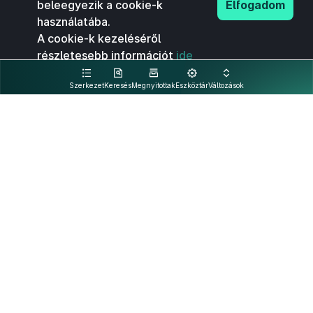
beleegyezik a cookie-k
Elfogadom
használatába.
A cookie-k kezeléséről
részletesebb információt
ide
kattintva olvashat.
Szerkezet
Keresés
Megnyitottak
Eszköztár
Változások
Kapcsolat
Felhasználási feltételek