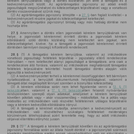
kérelem benyújtásával vagy a döntés közlésével jön létre a támogató és a
kedvezményezett között. Az agrártámogatási jogviszony az abból eredő
jogosultságok megszűnésével és kötelezettségek teljesítésével vagy a vonatkozó
döntés visszavonásával szűnik meg.
(2)
Az agrártámogatási jogviszony létrejötte – a
27. §
-ban foglalt kivétellel – a
kedvezményezett részére jogokat és kötelezettségeket keletkeztet.
(3)
Az agrártámogatási jogviszonyt bíróság vagy más hatóság döntése nem
hozhatja létre.
27. §
Amennyiben a döntés ellen jogorvoslati kérelem benyújtásának van
helye, a jogorvoslati kérelemmel érintett döntés a jogorvoslati kérelem
elbírálásáról szóló döntés közléséig nem keletkeztet sem jogokat, sem
kötelezettségeket, kivéve, ha a támogató a jogorvoslati kérelemmel érintett
döntésben bármilyen összegű kifizetésről rendelkezett.
28. §
(1)
A támogatási kérelem benyújtása, valamint az intézkedésre
vonatkozó jogosultsági feltételek teljesítése – jogszabály eltérő rendelkezése
hiányában – nem keletkeztet alanyi jogosultságot a támogatásra, arra csak a
rendelkezésre álló forrásra, valamint az intézkedésre meghatározott támogatási
feltételek teljesülésére tekintettel hozott támogatási döntés alapján válik
jogosulttá a kedvezményezett.
(2)
A kedvezményezettet terheli a kérelemmel összefüggésben tett bármilyen
nyilatkozatával, a benyújtott dokumentumok helytállóságával, valamint a
támogató által megállapított ténnyel szemben a bizonyítási kötelezettség.
(3)
A kérelem elbírálása során nem lehet figyelembe venni a
13. § (1)
bekezdés
ében, valamint a
17. § (1) bekezdés
ében felsorolt nyilvántartási
rendszerekben szereplő olyan adatokat, amelyeket a kérelem benyújtását
követően pótoltak vagy – akár visszamenőleg – módosítottak, ha a pótlás vagy
módosítás az intézkedésben való részvétel feltételeinek utólagos teljesítésére
vagy a kérelem kedvezőbb elbírálására irányul.
(4)
A támogató a kérelmet elutasítja, amennyiben a kedvezményezett az
intézkedésben való részvételhez szükséges feltételeket mesterséges
körülmények létrehozásával azért teremtette meg, hogy az adott intézkedés
céljaival ellentétes előnyhöz jusson.
22
29. §
(1)
A támogató a kérelem benyújtását követően és az agrártámogatási
jogviszony fennállása során az általa hozott döntést – a jogviszonyból származó
követelés megállapítása esetén annak végrehajtásához való jog elévüléséig –