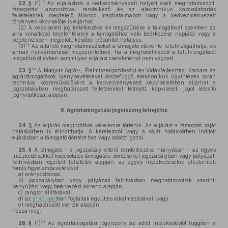
18
22. §
(1)
Az eljárásban a kedvezményezett helyett eseti meghatalmazott,
támogatási azonosítóval rendelkező és az elektronikus kapcsolattartás
feltételeinek megfelelő állandó meghatalmazott vagy a kedvezményezett
törvényes képviselője is eljárhat.
(2)
A képviseleti jog keletkezése és megszűnése a támogatóval szemben az
arra vonatkozó bejelentésnek a támogatóhoz való beérkezése napjától vagy a
bejelentésben megjelölt, későbbi időponttól hatályos.
19
(3)
Az állandó meghatalmazásokat a támogató ötévente felülvizsgálhatja, és
annak nyilvántartását megszüntetheti, ha a meghatalmazott a felülvizsgálatot
megelőző öt évben semmilyen eljárási cselekményt nem végzett.
20
23. §
A Magyar Agrár-, Élelmiszergazdasági és Vidékfejlesztési Kamara az
agrártámogatások igénybevételével összefüggő elektronikus ügyintézés során
technikai közreműködőként a kedvezményezett képviseletében eljárhat a
jogszabályban meghatározott feltételekkel létrejött, képviseleti jogot létesítő
jognyilatkozat alapján.
9.
Agrártámogatási jogviszony létrejötte
24. §
Az eljárás megindítása kérelemre történik. Az eljárást a támogató saját
hatáskörben is elindíthatja. A kérelemről vagy a saját hatáskörben indított
eljárásban a támogató döntést hoz vagy adatot igazol.
25. §
A támogató – a jogszabály eltérő rendelkezése hiányában – az egyes
intézkedésekkel kapcsolatos támogatási döntéseket jogszabályban vagy pályázati
felhívásban rögzített feltételek alapján, az egyes intézkedésekre elkülönített
forrás figyelembevételével:
a)
arányosítással,
b)
jogszabályban vagy pályázati felhívásban meghatározottak szerinti
benyújtási vagy beérkezési sorrend alapján,
c)
rangsor állításával,
d)
az
a)–c) pont
ban foglaltak együttes alkalmazásával, vagy
e)
meghatározott mérték alapján
hozza meg.
21
26. §
(1)
Az agrártámogatási jogviszony az adott intézkedéstől függően a