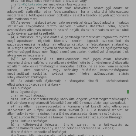
b)
az IIER folyamatos informatikai fejlesztése, vagy
c)
a
(3)–(5) bekezdés
ben megjelöltek tájékoztatása.
(2)
Az egyes intézkedésekben való részvétellel összefüggő adatot az
adatkezelő statisztikai célra felhasználhatja, ha a titoktartási kötelezettség
megtartását a feldolgozás során biztosítják és azt a későbbi egyedi azonosításra
alkalmatlanná teszi.
(3)
Az egyes intézkedésekben való részvétellel összefüggő adatot a hivatalos
statisztikai szolgálathoz tartozó szervek hivatalos statisztikai célra, egyedi
azonosításra alkalmas módon felhasználhatják, és azt a hivatalos statisztikáról
szóló törvény szerint kezelhetik.
(4)
A miniszter irányítása alatt álló, gazdasági elemzésekkel foglalkozó intézet
megállapodásban rögzített ütemterv szerint jogosult szakpolitikai és
gazdaságelemzési feladatainak ellátása céljából, a feladatainak ellátásához
szükséges mértékben, egyedi azonosításra alkalmas módon, az agrárgazdasági
tevékenységgel össze nem függő személyes adatok kivételével támogatási titok
átvételére és kezelésére.
12
(5)
Az adatkezelő az intézkedésben való jogosulatlan részvétel
végrehajtásához való jogra vonatkozó elévülési időn belül kérelemre tájékoztatja
az állami adó- és vámhatóságot a támogatási titokról, ha az adó-, vám és egyéb
terhek, illetve vámhiány vagy adóhiány feltárását, behajthatóságának
megállapítását szolgálja, továbbá vám-, illetve adóigazgatási eljárás
lefolytatásához szükséges.
(6)
Az adatkezelő tájékoztatja a támogatási titokról – közfeladatának
ellátásához szükséges mértékben –:
a)
a bíróságot;
b)
az ügyészséget;
c)
a nyomozó hatóságot;
d)
az illetékes nemzetbiztonsági szerv által engedélyezett megkeresés alapján
a törvényben meghatározott feladatkörében eljáró nemzetbiztonsági szolgálatot;
13
e)
az Állami Számvevőszéket, a Kormány által kijelölt belső ellenőrzési
szervezetet, az Európai Csalás Elleni Hivatalt (OLAF), a tanúsító szervet, az
állami adó- és vámhatóságot, ha a tájékoztatás az ellenőrzéshez szükséges;
f)
az Európai Bizottságot, az Európai Számvevőszéket, az Európai Bíróságot;
g)
az illetékes hatóságot;
h)
a költségvetési fejezetet irányító szervet, ha a tájékoztatás az
államháztartásról szóló törvény szerinti belső ellenőrzéshez szükséges;
i)
a hatáskörrel rendelkező hatóságot;
j)
a Magyar Államkincstár által működtetett monitoringrendszert;