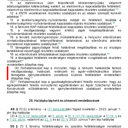
11.
az elektronikus úton teljesítendő kérelembenyújtás, valamint
adatszolgáltatási kötelezettség eseteit, az elektronikus kapcsolattartás feltételeit,
44
valamint az elektronikus kapcsolattartással kapcsolatos részletes szabályokat,
12.
a KNYR vezetésének részletes szabályait és az abban szereplő konkrét
45
adatokat,
13.
a tevékenységihely-nyilvántartás módját és feltételeit, továbbá a
46
tevékenységihely-nyilvántartással kapcsolatos eljárás részletes szabályait,
47
14.
a Nemzeti KAP-hálózat felállításával kapcsolatos részletes szabályokat,
15.
a mezőgazdasági vagyoni értékű jogok megállapításának és
nyilvántartásának részletes szabályait,
16.
a területi monitoringrendszer működtetésével, a helyszíni ellenőrzések
mintakiválasztásával, lebonyolításával, tartalmával, az ellenőrzési jelentés
48
részleteivel kapcsolatos szabályokat,
17.
támogatási jogosultságok felső határának megállapítása, és az országos
tartalékával összefüggő részletes szabályait,
49
18.
az ellenőrzések lefolytatásával kapcsolatos részletes szabályokat,
19.
a támogatási feltételek mesterséges megteremtése vizsgálatának részletes
50
szabályait
rendeletben állapítsa meg.
(4)
Felhatalmazást kap a miniszter, hogy a nemzeti hatáskörbe tartozó
mezőgazdasági, halászati, erdészeti és agrár-vidékfejlesztési állami
támogatás igénybevételére vonatkozó különös feltételeket rendeletben
51
állapítsa meg.
52
(5)
Felhatalmazást kap a gazdaságfejlesztésért felelős miniszter, hogy az
agrárpolitikáért felelős miniszterrel egyetértésben az Agrár Széchenyi Kártya
Konstrukciók működésének és igénybevételének szabályait rendeletben
állapítsa meg.
25.
Hatályba léptető és átmeneti rendelkezések
49. §
(1)
Ez a törvény – a
(2) bekezdés
ben foglalt kivétellel – 2023. január 1-
jén lép hatályba.
(2)
A
10. § (2) bekezdés
e, az
5. alcím
, a
16. § (2)–(6) bekezdés
e, a
17–19. §
és
a
7–23. alcím
, valamint az
52. §
és az
53. §
2023. június 1-jén lép hatályba.
50. §
(1)
E törvény feltételességre és szociális feltételességre vonatkozó