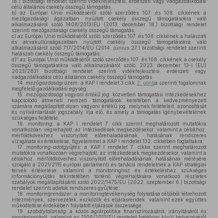
18.) bizottsági rendelet szerinti vidékfejlesztési, erdészeti vagy vadgazdálkodási
célú általános csekély összegű támogatás,
b)
az Európai Unió működéséről szóló szerződés 107. és 108. cikkének a
mezőgazdasági ágazatban nyújtott csekély összegű támogatásokra való
alkalmazásáról szóló 1408/2013/EU (2013. december 18.) bizottsági rendelet
szerinti mezőgazdasági csekély összegű támogatás;
c)
az Európai Unió működéséről szóló szerződés 107. és 108. cikkének a halászati
és akvakultúraágazatban nyújtott csekély összegű támogatásokra való
alkalmazásáról szóló 717/2014/EU (2014. június 27.) bizottsági rendelet szerinti
halászati csekély összegű támogatás;
6
d)
az Európai Unió működéséről szóló szerződés 107. és 108. cikkének a csekély
összegű támogatásokra való alkalmazásáról szóló, 2023. december 13-i (EU)
2023/2831 bizottsági rendelet szerinti vidékfejlesztési, erdészeti vagy
vadgazdálkodási célú általános csekély összegű támogatás;
14.
mezőgazdasági
üzem:
a KAP I rendelet 3 cikk
2. pont
ja szerinti fogalomnak
megfelelő gazdálkodási egység;
15.
mezőgazdasági
vagyoni
értékű
jog:
közvetlen támogatási intézkedésekhez
kapcsolódó átmeneti nemzeti támogatások keretében a kedvezményezett
számára megállapított olyan vagyoni értékű jog, melynek feltételeit, azonosítását
és nyilvántartását jogszabály írja elő, és amely a támogatás igénybevételének
szükséges feltétele;
16.
monitoring:
a KAP I rendelet 7. cikk szerint meghatározott mutatókra
vonatkozóan végrehajtott, az intézkedések megkezdésekor, valamint a célokhoz,
mérföldkövekhez viszonyított előrehaladásának, hatásának rendszeres
vizsgálata és értékelése, figyelemmel a KAP I rendelet 132. cikkében foglaltakra;
17.
monitoring-adatgyűjtés:
a KAP I rendelet 7. cikke szerint meghatározott
mutatókra vonatkozóan végrehajtott, az intézkedések megkezdésekor, valamint a
célokhoz, mérföldköveihez viszonyított előrehaladásának, hatásának mérésére
szolgáló a 2021/2115 európai parlamenti és tanácsi rendeletnek a KAP stratégiai
tervek értékelése, valamint a monitoringhoz és értékeléshez szükséges
információnyújtás tekintetében történő végrehajtására vonatkozó részletes
szabályok megállapításáról szóló 2022/1475/EU (2022. szeptember 6.) bizottsági
rendelet szerinti adatok rendszeres gyűjtése;
18.
monitoringrendszer:
a monitoringtevékenység folytatása céljából létrehozott
intézmények, szervezetek, eszközök és eljárásrendek, valamint ezek együttes
működtetése érdekében folytatott eljárások összessége;
19.
szabálytalanság:
a közös agrárpolitika finanszírozásáról, irányításáról és
monitoringjáról, valamint az 1306/2013/EU rendelet hatályon kívül helyezéséről