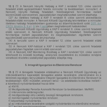
12. §
(1)
A Nemzeti Irányító Hatóság a KAP I rendelet 123. cikke szerinti
feladatot ellátó agrárpolitikáért felelős miniszter (a továbbiakban: miniszter). A
Nemzeti Irányító Hatóság feladatait, felelősségének fenntartása mellett
közreműködő szervezetnek, jogszabályban meghatározottak szerint átadhatja.
9
(2)
Az illetékes hatóság a KAP II rendelet 8. cikke szerinti akkreditációs
feladatot ellátó miniszter. A Nemzeti Kifizető Ügynökség tekintetében a miniszter
illetékes hatósági feladatkörében gyakorolja az államháztartásról szóló
2011. évi
CXCV. törvény 9. § e)
,
h)
és
i) pont
jában meghatározott hatásköröket.
(3)
A Nemzeti Kifizető Ügynökség a KAP II rendelet 9. cikke szerinti feladatot
ellátó szervezet. A Nemzeti Kifizető Ügynökség feladatait, felelősségének
fenntartása mellett jogszabályban és megállapodásban rögzítettek szerint
együttműködő szervezetnek átruházhatja.
(4)
A tanúsító szerv a KAP II rendelet 12. cikke szerinti feladatot ellátó
szervezet.
(5)
A Nemzeti KAP-hálózat a KAP I rendelet 126. cikke szerinti feladatot
jogszabályban foglaltak szerint ellátó szervezet.
(6)
A Nemzeti KAP Monitoring Bizottság a KAP I rendelet 124. cikke szerint
létrehozott és működő bizottság, amelynek összetételére és működési rendjére
vonatkozó részletes szabályokat jogszabály állapítja meg.
5.
Integrált Igazgatási és Ellenőrzési Rendszer
13. §
(1)
A támogatói feladatok ellátásához a Nemzeti Kifizető Ügynökség az
intézkedésekhez kapcsolódó támogatási adatok kezelésére, ellenőrzésére és a
kérelmek egységes benyújtására Integrált Igazgatási és Ellenőrzési Rendszert (a
továbbiakban: IIER) működtet, amelyen belül – az adatátadás biztosítása mellett –
a következő nyilvántartásokat hozza létre
a)
KNYR,
b)
Mezőgazdasági Parcella Azonosító Rendszer (a továbbiakban: MePAR),
c)
intervenciós raktárregiszter,
d)
mezőgazdasági célú csekély összegű támogatások rendszere,
e)
monitoringadat-nyilvántartási rendszer,
f)
képzettségi nyilvántartás,
g)
az intézkedések kezelésére szolgáló nyilvántartási és ellenőrzési rendszer.
10
h)
területi monitoringrendszer.