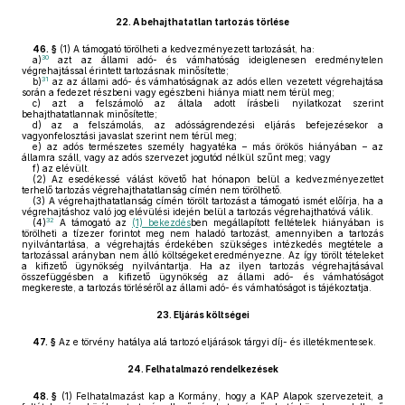
22.
A behajthatatlan tartozás törlése
46. §
(1)
A támogató törölheti a kedvezményezett tartozását, ha:
30
a)
azt az állami adó- és vámhatóság ideiglenesen eredménytelen
végrehajtással érintett tartozásnak minősítette;
31
b)
az az állami adó- és vámhatóságnak az adós ellen vezetett végrehajtása
során a fedezet részbeni vagy egészbeni hiánya miatt nem térül meg;
c)
azt a felszámoló az általa adott írásbeli nyilatkozat szerint
behajthatatlannak minősítette;
d)
az a felszámolás, az adósságrendezési eljárás befejezésekor a
vagyonfelosztási javaslat szerint nem térül meg;
e)
az adós természetes személy hagyatéka – más örökös hiányában – az
államra száll, vagy az adós szervezet jogutód nélkül szűnt meg; vagy
f)
az elévült.
(2)
Az esedékessé válást követő hat hónapon belül a kedvezményezettet
terhelő tartozás végrehajthatatlanság címén nem törölhető.
(3)
A végrehajthatatlanság címén törölt tartozást a támogató ismét előírja, ha a
végrehajtáshoz való jog elévülési idején belül a tartozás végrehajthatóvá válik.
32
(4)
A támogató az
(1) bekezdés
ben megállapított feltételek hiányában is
törölheti a tízezer forintot meg nem haladó tartozást, amennyiben a tartozás
nyilvántartása, a végrehajtás érdekében szükséges intézkedés megtétele a
tartozással arányban nem álló költségeket eredményezne. Az így törölt tételeket
a kifizető ügynökség nyilvántartja. Ha az ilyen tartozás végrehajtásával
összefüggésben a kifizető ügynökség az állami adó- és vámhatóságot
megkereste, a tartozás törléséről az állami adó- és vámhatóságot is tájékoztatja.
23.
Eljárás költségei
47. §
Az e törvény hatálya alá tartozó eljárások tárgyi díj- és illetékmentesek.
24.
Felhatalmazó rendelkezések
48. §
(1)
Felhatalmazást kap a Kormány, hogy a KAP Alapok szervezeteit, a