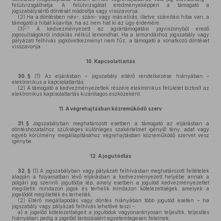
felülvizsgálhatja. A felülvizsgálat eredményeképpen a támogató a
jogszabálysértő döntését módosítja vagy visszavonja.
(2)
Ha a döntésben név-, szám- vagy más elírás, illetve számítási hiba van, a
támogató a hibát kijavítja, ha az nem hat ki az ügy érdemére.
23
(3)
A kedvezményezett az agrártámogatási jogviszonyból eredő
jogosultságokról indoklás nélkül lemondhat. Ha a lemondáshoz jogszabály vagy
pályázati felhívás jogkövetkezményt nem fűz, a támogató a vonatkozó döntését
visszavonja.
10.
Kapcsolattartás
30. §
(1)
Az eljárásban – jogszabály eltérő rendelkezése hiányában –
elektronikus a kapcsolattartás.
(2)
A támogató a kedvezményezettek részére elektronikus felületet biztosít az
elektronikus kapcsolattartás kizárólagos eszközeként.
11.
A végrehajtásban közreműködő szerv
31. §
Jogszabályban meghatározott esetben a támogató az eljárásban a
döntéshozatalhoz szükséges különleges szakértelmet igénylő tény, adat vagy
egyéb körülmény megállapításához végrehajtásban közreműködő szervet vesz
igénybe.
12.
A jogutódlás
32. §
(1)
A jogszabályban vagy pályázati felhívásban meghatározott feltételek
alapján a folyamatban lévő eljárásban a kedvezményezett helyébe annak a
polgári jog szerinti jogutódja lép, amely esetben a jogutód kedvezményezettet
megilletik mindazon jogok és terhelik mindazon kötelezettségek, amelyek a
jogelődöt megillették és terhelték.
(2)
Eltérő megállapodás vagy döntés hiányában több jogutód esetén – ha
jogszabály vagy pályázati felhívás lehetővé teszi –:
a)
a jogelőd kötelezettségeit a jogutódok vagyonarányosan teljesítik, teljesítés
hiányában pedig a jogelőd tartozásáért egyetemlegesen felelnek,