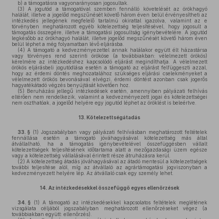
b)
a támogatásra vagyonarányosan jogosultak.
(3)
A jogutód a támogatóval szemben fennálló követelését az örökhagyó
halálát, illetve a jogelőd megszűnését követő három éven belül érvényesítheti az
intézkedés jellegének megfelelő tartalmú okirattal igazolva, valamint az e
törvényben meghatározott egyéb kötelezettség teljesítésével, hogy jogosult a
támogatás összegére, illetve a támogatási jogosultság igénybevételére. A jogutód
legkésőbb az örökhagyó halálát, illetve jogelőd megszűnését követő három éven
belül léphet a még folyamatban lévő eljárásba.
(4)
A támogató a kedvezményezettel annak halálakor együtt élt házastársa
vagy törvényes rend szerinti örököse (a továbbiakban: vélelmezett örökös)
kérelmére az intézkedéshez kapcsolódó eljárást megindíthatja. A vélelmezett
örökös eljárásbeli jogutódlása esetén a támogató az eljárást felfüggeszti azzal,
hogy az érdemi döntés meghozatalához szükséges eljárási cselekményeket a
vélelmezett örökös bevonásával elvégzi, érdemi döntést azonban csak jogerős
hagyatékátadó végzés benyújtását követően hoz.
(5)
Beruházási jellegű intézkedések esetén, amennyiben pályázati felhívás
eltérően nem rendelkezik, valamint a kedvezményezett jogai és kötelezettségei
nem oszthatóak, a jogelőd helyére egy jogutód léphet az öröklést is beleértve.
13.
Kötelezettségátadás
33. §
(1)
Jogszabályban vagy pályázati felhívásban meghatározott feltételek
fennállása esetén a támogató jóváhagyásával kötelezettség más által
átvállalható, ha a támogatás igénybevételével összefüggésben vállalt
kötelezettségek teljesítésének időtartama alatt a mezőgazdasági üzem egésze
vagy a kötelezettség vállalásával érintett része átruházásra kerül.
(2)
A kötelezettség átadás jóváhagyásával az átadó mentesül a kötelezettségek
további teljesítése alól, míg az átvállaló az agrártámogatási jogviszonyban a
kedvezményezett helyére lép. Az átvállaló csak egy személy lehet.
14.
Az intézkedésekkel összefüggő egyes ellenőrzések
34. §
(1)
A támogató az intézkedésekkel kapcsolatos feltételek meglétének
vizsgálata céljából jogszabályban meghatározott ellenőrzéseket végez (a
továbbiakban együtt: ellenőrzés).