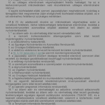
k)
az utólagos ellenőrzések végrehajtásáért felelős hatóságot, ha az a
kedvezményezett intézkedésben való részvételének utólagos ellenőrzésére
irányul;
l)
egyéb közfeladatot ellátó szervet, jogszabályban meghatározott, kizárólag a
támogatási titok megismerése útján elvégezhető közfeladat ellátása céljából, az e
cél eléréséhez feltétlenül szükséges mértékben.
17. §
(1)
Az adatkezelő részére az intézkedések végrehajtása során a
vonatkozó feltételek, illetve kötelezettségek betartásának ellenőrzése, továbbá a
kedvezményezettek azonosítása céljából adatokat kell átadni az alábbi
nyilvántartásokból:
14
1.
az állami adó- és vámhatóság által kezelt vámadatbázisból,
2.
a nemzeti külkereskedelmi államigazgatási szerv által kezelt
importengedély-nyilvántartásból,
3.
a szőlőültetvény-kataszterből,
4.
az Egységes Nyilvántartási és Azonosítási Rendszerből,
5.
az Országos Erdőállomány Adattárból,
6.
a védett és védelemre tervezett természeti területek nyilvántartásából,
7.
a
16. § (6) bekezdés j) pont
ja szerinti monitoringrendszerből,
8.
a jogszabály szerint elismert ökológiai termelést ellenőrző szervezet által
vezetett, az ökológiai gazdálkodással összefüggő nyilvántartásból,
9.
a vetőmag-nyilvántartási rendszerből,
10.
a személyek azonosítására a személyiadat- és lakcímnyilvántartásból,
11.
a cégnyilvántartásból,
12.
az ingatlan-nyilvántartásból,
13.
a földhasználati nyilvántartásból,
14.
az Országos Halászati Adattárból,
15.
a foglalkoztatásfelügyeleti és munkavédelmi hatóság adatbázisából,
16.
az egyenlő bánásmód követelményének érvényesülését ellenőrző
közigazgatási szerv által kezelt adatbázisból,
17.
az operatív programok információs rendszeréből,
15
18.
az állami adó- és vámhatóságtól az adózókra vonatkozó adóazonosító
nyilvántartásból, továbbá az állami adó- és vámhatóság által kezelt gazdasági
tevékenységek egységes ágazati osztályozási rendszerére (TEAOR’ 08), és a
kapcsolt vállalkozásokra vonatkozó adatbázisból, valamint a köztartozás miatt
végrehajtási eljárás alatt álló személyekre vonatkozó adatbázisból,
19.
a Tenyészet Információs Rendszerből,