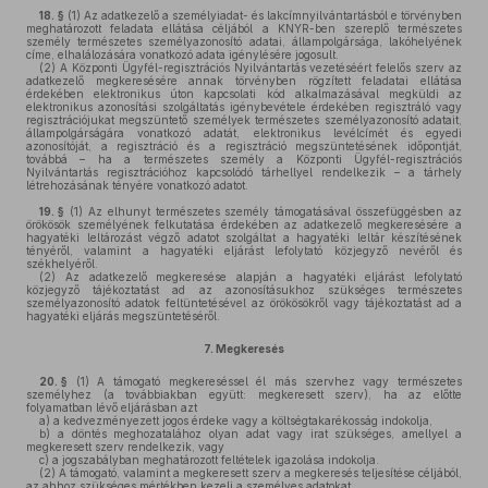
18. §
(1)
Az adatkezelő a személyiadat- és lakcímnyilvántartásból e törvényben
meghatározott feladata ellátása céljából a KNYR-ben szereplő természetes
személy természetes személyazonosító adatai, állampolgársága, lakóhelyének
címe, elhalálozására vonatkozó adata igénylésére jogosult.
(2)
A Központi Ügyfél-regisztrációs Nyilvántartás vezetéséért felelős szerv az
adatkezelő megkeresésére annak törvényben rögzített feladatai ellátása
érdekében elektronikus úton kapcsolati kód alkalmazásával megküldi az
elektronikus azonosítási szolgáltatás igénybevétele érdekében regisztráló vagy
regisztrációjukat megszüntető személyek természetes személyazonosító adatait,
állampolgárságára vonatkozó adatát, elektronikus levélcímét és egyedi
azonosítóját, a regisztráció és a regisztráció megszüntetésének időpontját,
továbbá – ha a természetes személy a Központi Ügyfél-regisztrációs
Nyilvántartás regisztrációhoz kapcsolódó tárhellyel rendelkezik – a tárhely
létrehozásának tényére vonatkozó adatot.
19. §
(1)
Az elhunyt természetes személy támogatásával összefüggésben az
örökösök személyének felkutatása érdekében az adatkezelő megkeresésére a
hagyatéki leltározást végző adatot szolgáltat a hagyatéki leltár készítésének
tényéről, valamint a hagyatéki eljárást lefolytató közjegyző nevéről és
székhelyéről.
(2)
Az adatkezelő megkeresése alapján a hagyatéki eljárást lefolytató
közjegyző tájékoztatást ad az azonosításukhoz szükséges természetes
személyazonosító adatok feltüntetésével az örökösökről vagy tájékoztatást ad a
hagyatéki eljárás megszüntetéséről.
7.
Megkeresés
20. §
(1)
A támogató megkereséssel él más szervhez vagy természetes
személyhez (a továbbiakban együtt: megkeresett szerv), ha az előtte
folyamatban lévő eljárásban azt
a)
a kedvezményezett jogos érdeke vagy a költségtakarékosság indokolja,
b)
a döntés meghozatalához olyan adat vagy irat szükséges, amellyel a
megkeresett szerv rendelkezik, vagy
c)
a jogszabályban meghatározott feltételek igazolása indokolja.
(2)
A támogató, valamint a megkeresett szerv a megkeresés teljesítése céljából,
az ahhoz szükséges mértékben kezeli a személyes adatokat.