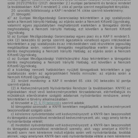
szóló 2021/2116/EU (2021. december 2.) európai parlamenti és tanácsi rendelet
(a továbbiakban: KAP II rendelet) 2. cikk a) pontja szerint megállapított tényállás;
20.
szociális
feltételesség:
a KAP I rendelet 14. cikke szerinti követelmény;
21.
támogató:
7
a)
az Európai Mezőgazdasági Garanciaalap tekintetében a jogi szabályozás
során a Nemzeti Irányító Hatóság, az eljárás során a Nemzeti Kifizető Ügynökség,
valamint egyes jogszabályban meghatározott esetekben a támogatási döntés
meghozataláig a Nemzeti Irányító Hatóság, ezt követően a Nemzeti Kifizető
Ügynökség,
b)
az Európai Mezőgazdasági Garanciaalap egyes piaci és a KAP II rendelet 5.
cikk (2) bekezdés b) pontja szerinti ágazatokra vonatkozó egyes intézkedései
tekintetében a jogi szabályozás és az intézkedésben való részvételre jogosultág
megállapítása során, valamint támogatás megállapítása esetén a támogatási
döntés meghozataláig a Nemzeti Irányító Hatóság, az eljárás során a Nemzeti
Kifizető Ügynökség,
c)
az Európai Mezőgazdasági Vidékfejlesztési Alap tekintetében a támogatási
döntés meghozataláig a Nemzeti Irányító Hatóság, ezt követően a Nemzeti
Kifizető Ügynökség,
d)
a kizárólag nemzeti hatáskörben nyújtott támogatások tekintetében a jogi
szabályozás során az agrárpolitikáért felelős miniszter, az eljárás során a
Nemzeti Kifizető Ügynökség;
22.
területi
monitoring:
a KAP II rendelet 65. cikk (4) bekezdés b) pontja
szerinti eljárás.
(2)
A Kedvezményezetti Nyilvántartási Rendszer (a továbbiakban: KNYR) az
eljárásokban részt vevő kedvezményezettek törzsadatainak, elérhetőségük és
működésük ellenőrzésére szolgáló adatainak nyilvántartási rendszere, amely
tekintetében e törvény alkalmazásában:
a)
törzsadat:
a
21. § (1) bekezdés
szerinti adatok;
b)
támogatási
azonosító:
a KNYR keretében megállapított, a kedvezményezett
beazonosítását szolgáló szám;
c)
kérelemre
nyilvántartásba
vett
kedvezményezett:
a KNYR-ben beazonosított
és támogatási azonosítóval rendelkező kedvezményezett, aki, vagy amely kérte a
nyilvántartásba vételét;
d)
hivatalból
nyilvántartásba
vett
kedvezményezett:
a KNYR-ben beazonosított
és támogatási azonosítóval rendelkező személy, akit, vagy amelyet a KNYR-t
kezelő szerv nem kérelemre indult eljárás során vett nyilvántartásba, továbbá
akinek, vagy amelynek KNYR-ben való nyilvántartásba vétele a nem kérelemre