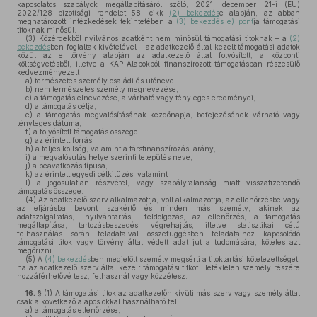
kapcsolatos szabályok megállapításáról szóló, 2021. december 21-i (EU)
2022/128 bizottsági rendelet 58. cikk
(2) bekezdés
e alapján, az abban
meghatározott intézkedések tekintetében a
(3) bekezdés e) pont
ja támogatási
titoknak minősül.
(3)
Közérdekből nyilvános adatként nem minősül támogatási titoknak – a
(2)
bekezdés
ben foglaltak kivételével – az adatkezelő által kezelt támogatási adatok
közül az e törvény alapján az adatkezelő által folyósított, a központi
költségvetésből, illetve a KAP Alapokból finanszírozott támogatásban részesülő
kedvezményezett
a)
természetes személy családi és utóneve,
b)
nem természetes személy megnevezése,
c)
a támogatás elnevezése, a várható vagy tényleges eredményei,
d)
a támogatás célja,
e)
a támogatás megvalósításának kezdőnapja, befejezésének várható vagy
tényleges dátuma,
f)
a folyósított támogatás összege,
g)
az érintett forrás,
h)
a teljes költség, valamint a társfinanszírozási arány,
i)
a megvalósulás helye szerinti település neve,
j)
a beavatkozás típusa,
k)
az érintett egyedi célkitűzés, valamint
l)
a jogosulatlan részvétel, vagy szabálytalanság miatt visszafizetendő
támogatás összege.
(4)
Az adatkezelő szerv alkalmazottja, volt alkalmazottja, az ellenőrzésbe vagy
az eljárásba bevont szakértő és minden más személy, akinek az
adatszolgáltatás, -nyilvántartás, -feldolgozás, az ellenőrzés, a támogatás
megállapítása, tartozásbeszedés, végrehajtás, illetve statisztikai célú
felhasználás során feladataival összefüggésben feladataihoz kapcsolódó
támogatási titok vagy törvény által védett adat jut a tudomására, köteles azt
megőrizni.
(5)
A
(4) bekezdés
ben megjelölt személy megsérti a titoktartási kötelezettséget,
ha az adatkezelő szerv által kezelt támogatási titkot illetéktelen személy részére
hozzáférhetővé tesz, felhasznál vagy közzétesz.
16. §
(1)
A támogatási titok az adatkezelőn kívüli más szerv vagy személy által
csak a következő alapos okkal használható fel:
a)
a támogatás ellenőrzése,