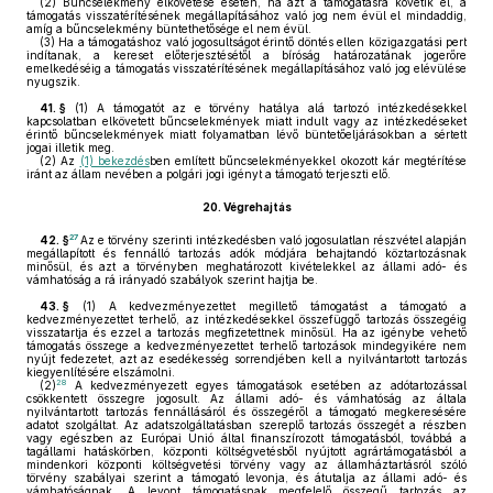
(2)
Bűncselekmény elkövetése esetén, ha azt a támogatásra követik el, a
támogatás visszatérítésének megállapításához való jog nem évül el mindaddig,
amíg a bűncselekmény büntethetősége el nem évül.
(3)
Ha a támogatáshoz való jogosultságot érintő döntés ellen közigazgatási pert
indítanak, a kereset előterjesztésétől a bíróság határozatának jogerőre
emelkedéséig a támogatás visszatérítésének megállapításához való jog elévülése
nyugszik.
41. §
(1)
A támogatót az e törvény hatálya alá tartozó intézkedésekkel
kapcsolatban elkövetett bűncselekmények miatt indult vagy az intézkedéseket
érintő bűncselekmények miatt folyamatban lévő büntetőeljárásokban a sértett
jogai illetik meg.
(2)
Az
(1) bekezdés
ben említett bűncselekményekkel okozott kár megtérítése
iránt az állam nevében a polgári jogi igényt a támogató terjeszti elő.
20.
Végrehajtás
27
42. §
Az e törvény szerinti intézkedésben való jogosulatlan részvétel alapján
megállapított és fennálló tartozás adók módjára behajtandó köztartozásnak
minősül, és azt a törvényben meghatározott kivételekkel az állami adó- és
vámhatóság a rá irányadó szabályok szerint hajtja be.
43. §
(1)
A kedvezményezettet megillető támogatást a támogató a
kedvezményezettet terhelő, az intézkedésekkel összefüggő tartozás összegéig
visszatartja és ezzel a tartozás megfizetettnek minősül. Ha az igénybe vehető
támogatás összege a kedvezményezettet terhelő tartozások mindegyikére nem
nyújt fedezetet, azt az esedékesség sorrendjében kell a nyilvántartott tartozás
kiegyenlítésére elszámolni.
28
(2)
A kedvezményezett egyes támogatások esetében az adótartozással
csökkentett összegre jogosult. Az állami adó- és vámhatóság az általa
nyilvántartott tartozás fennállásáról és összegéről a támogató megkeresésére
adatot szolgáltat. Az adatszolgáltatásban szereplő tartozás összegét a részben
vagy egészben az Európai Unió által finanszírozott támogatásból, továbbá a
tagállami hatáskörben, központi költségvetésből nyújtott agrártámogatásból a
mindenkori központi költségvetési törvény vagy az államháztartásról szóló
törvény szabályai szerint a támogató levonja, és átutalja az állami adó- és
vámhatóságnak. A levont támogatásnak megfelelő összegű tartozás az