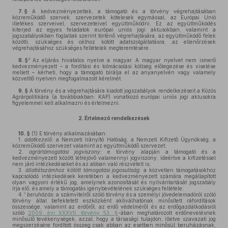
7. §
A kedvezményezettek, a támogató és a törvény végrehajtásában
közreműködő szervek, szervezetek kötelesek egymással, az Európai Unió
illetékes szerveivel, szervezeteivel együttműködni. Ez az együttműködés
kiterjed az egyes feladatok európai uniós jogi aktusokban, valamint a
jogszabályokban foglaltak szerint történő végrehajtására, az együttműködő felek
közötti, szükséges és célhoz kötött adatszolgáltatásra, az ellenőrzések
végrehajtásához szükséges feltételek megteremtésére.
2
8. §
Az eljárás hivatalos nyelve a magyar. A magyar nyelvet nem ismerő
kedvezményezett – a fordítási és tolmácsolási költség előlegezése és viselése
mellett – kérheti, hogy a támogató bírálja el az anyanyelvén vagy valamely
közvetítő nyelven megfogalmazott kérelmét.
9. §
A törvény és a végrehajtására kiadott jogszabályok rendelkezéseit a Közös
Agrárpolitikára (a továbbiakban: KAP) vonatkozó európai uniós jogi aktusokra
figyelemmel kell alkalmazni és értelmezni.
2.
Értelmező rendelkezések
10. §
(1)
E törvény alkalmazásában:
1.
adatkezelő:
a Nemzeti Irányító Hatóság, a Nemzeti Kifizető Ügynökség, a
közreműködő szervezet valamint az együttműködő szervezet;
2.
agrártámogatási
jogviszony:
e törvény alapján a támogató és a
kedvezményezett között létrejövő valamennyi jogviszony, ideértve a kifizetéssel
nem járó intézkedéseket és az abban való részvételt is;
3.
állatlétszámhoz
kötött
támogatási
jogosultság:
a közvetlen támogatásokhoz
kapcsolódó intézkedések keretében a kedvezményezett számára megállapított
olyan vagyoni értékű jog, amelynek azonosítását és nyilvántartását jogszabály
írja elő, és amely a támogatás igénybevételének szükséges feltétele;
3
4.
beruházás:
a számvitelről szóló törvény és a személyi jövedelemadóról szóló
törvény által befektetett eszközként aktiválhatónak minősített ráfordítások
összessége, valamint az erdőről, az erdő védelméről és az erdőgazdálkodásról
szóló
2009. évi XXXVII. törvény 53. §
-ában meghatározott erdőnevelésnek
minősülő tevékenységek, azzal, hogy a társasági tulajdon, illetve szavazati jog
megszerzésére fordított összeg csak abban az esetben minősül beruházásnak,