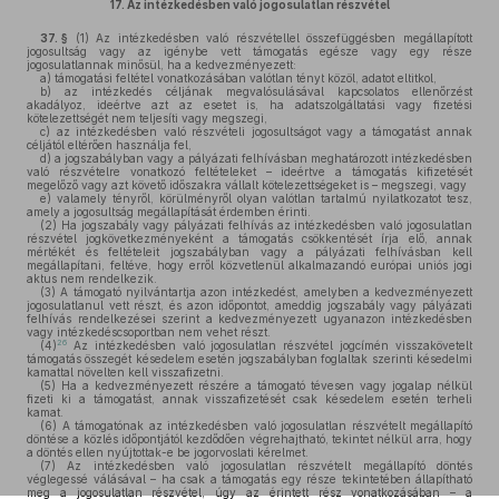
17.
Az intézkedésben való jogosulatlan részvétel
37. §
(1)
Az intézkedésben való részvétellel összefüggésben megállapított
jogosultság vagy az igénybe vett támogatás egésze vagy egy része
jogosulatlannak minősül, ha a kedvezményezett:
a)
támogatási feltétel vonatkozásában valótlan tényt közöl, adatot eltitkol,
b)
az intézkedés céljának megvalósulásával kapcsolatos ellenőrzést
akadályoz, ideértve azt az esetet is, ha adatszolgáltatási vagy fizetési
kötelezettségét nem teljesíti vagy megszegi,
c)
az intézkedésben való részvételi jogosultságot vagy a támogatást annak
céljától eltérően használja fel,
d)
a jogszabályban vagy a pályázati felhívásban meghatározott intézkedésben
való részvételre vonatkozó feltételeket – ideértve a támogatás kifizetését
megelőző vagy azt követő időszakra vállalt kötelezettségeket is – megszegi, vagy
e)
valamely tényről, körülményről olyan valótlan tartalmú nyilatkozatot tesz,
amely a jogosultság megállapítását érdemben érinti.
(2)
Ha jogszabály vagy pályázati felhívás az intézkedésben való jogosulatlan
részvétel jogkövetkezményeként a támogatás csökkentését írja elő, annak
mértékét és feltételeit jogszabályban vagy a pályázati felhívásban kell
megállapítani, feltéve, hogy erről közvetlenül alkalmazandó európai uniós jogi
aktus nem rendelkezik.
(3)
A támogató nyilvántartja azon intézkedést, amelyben a kedvezményezett
jogosulatlanul vett részt, és azon időpontot, ameddig jogszabály vagy pályázati
felhívás rendelkezései szerint a kedvezményezett ugyanazon intézkedésben
vagy intézkedéscsoportban nem vehet részt.
26
(4)
Az intézkedésben való jogosulatlan részvétel jogcímén visszakövetelt
támogatás összegét késedelem esetén jogszabályban foglaltak szerinti késedelmi
kamattal növelten kell visszafizetni.
(5)
Ha a kedvezményezett részére a támogató tévesen vagy jogalap nélkül
fizeti ki a támogatást, annak visszafizetését csak késedelem esetén terheli
kamat.
(6)
A támogatónak az intézkedésben való jogosulatlan részvételt megállapító
döntése a közlés időpontjától kezdődően végrehajtható, tekintet nélkül arra, hogy
a döntés ellen nyújtottak-e be jogorvoslati kérelmet.
(7)
Az intézkedésben való jogosulatlan részvételt megállapító döntés
véglegessé válásával – ha csak a támogatás egy része tekintetében állapítható
meg a jogosulatlan részvétel, úgy az érintett rész vonatkozásában – a