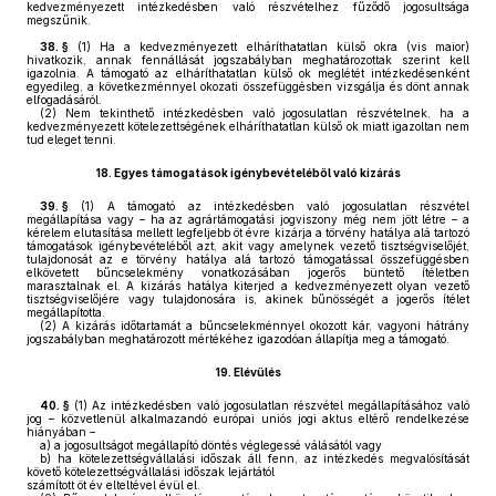
kedvezményezett intézkedésben való részvételhez fűződő jogosultsága
megszűnik.
38. §
(1)
Ha a kedvezményezett elháríthatatlan külső okra (vis maior)
hivatkozik, annak fennállását jogszabályban meghatározottak szerint kell
igazolnia. A támogató az elháríthatatlan külső ok meglétét intézkedésenként
egyedileg, a következménnyel okozati összefüggésben vizsgálja és dönt annak
elfogadásáról.
(2)
Nem tekinthető intézkedésben való jogosulatlan részvételnek, ha a
kedvezményezett kötelezettségének elháríthatatlan külső ok miatt igazoltan nem
tud eleget tenni.
18.
Egyes támogatások igénybevételéből való kizárás
39. §
(1)
A támogató az intézkedésben való jogosulatlan részvétel
megállapítása vagy – ha az agrártámogatási jogviszony még nem jött létre – a
kérelem elutasítása mellett legfeljebb öt évre kizárja a törvény hatálya alá tartozó
támogatások igénybevételéből azt, akit vagy amelynek vezető tisztségviselőjét,
tulajdonosát az e törvény hatálya alá tartozó támogatással összefüggésben
elkövetett bűncselekmény vonatkozásában jogerős büntető ítéletben
marasztalnak el. A kizárás hatálya kiterjed a kedvezményezett olyan vezető
tisztségviselőjére vagy tulajdonosára is, akinek bűnösségét a jogerős ítélet
megállapította.
(2)
A kizárás időtartamát a bűncselekménnyel okozott kár, vagyoni hátrány
jogszabályban meghatározott mértékéhez igazodóan állapítja meg a támogató.
19.
Elévülés
40. §
(1)
Az intézkedésben való jogosulatlan részvétel megállapításához való
jog – közvetlenül alkalmazandó európai uniós jogi aktus eltérő rendelkezése
hiányában –
a)
a jogosultságot megállapító döntés véglegessé válásától vagy
b)
ha kötelezettségvállalási időszak áll fenn, az intézkedés megvalósítását
követő kötelezettségvállalási időszak lejártától
számított öt év elteltével évül el.