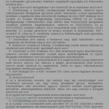
ha a támogatás igénybevételi feltételeit megállapító jogszabály ezt kifejezetten
lehetővé teszi;
5.
egyéb
szervezet:
támogatásban nem részesülő, de az eljárásban részt vevő;
6.
feltételesség:
a közvetlen mezőgazdasági támogatások, valamint egyes
vidékfejlesztési támogatások igénylése esetén betartandó, a közös agrárpolitika
keretében a tagállamok által elkészítendő stratégiai tervhez (KAP stratégiai terv)
nyújtott, az Európai Mezőgazdasági Garanciaalap (EMGA) és az Európai
Mezőgazdasági Vidékfejlesztési Alap (EMVA) által finanszírozott támogatásra
vonatkozó szabályok megállapításáról, valamint az 1305/2013/EU és az
1307/2013/EU rendelet hatályon kívül helyezéséről szóló 2021/2115/EU (2021.
december 2.) európai parlamenti és tanácsi rendelet (a továbbiakban: KAP I
rendelet) 12. cikke és III. melléklete, valamint a feltételességről szóló jogszabály
szerinti egységes feltételrendszer;
4
7.
folyamatban
lévő
eljárás:
a kérelemre vagy saját hatáskörben indult,
véglegessé vált döntéssel még le nem zárt eljárás;
8.
hatáskörrel
rendelkező
hatóság:
a feltételesség körébe tartozó előírások és
követelmények ellenőrzését, igazolását végző szerv;
5
9.
intézkedés:
a KAP Stratégiai Terv által tartalmazott egyes beavatkozások,
valamint nemzeti hatáskörben nyújtott egyes agrártámogatások és egyéb,
támogatás kifizetésével nem járó piacszabályozási beavatkozások;
10.
irat:
a köziratokról, a közlevéltárakról és a magánlevéltári anyag védelméről
szóló törvény szerinti irat, ideértve a polgári perrendtartásról szóló törvény
szerinti okirat, közokirat és magánokirat, illetve az egyes intézkedésekkel
kapcsolatban keletkezett egyéb iratok;
11.
KAP
Stratégiai
Terv:
a KAP I rendelet 104. cikke szerinti tagállami tervezési
dokumentum;
12.
kedvezményezett:
a)
az a természetes személy, jogi személy vagy jogi személyiséggel nem
rendelkező szervezet, aki vagy amely támogatást igényel, támogatásra,
intézkedésben való részvételre jogosult, valamint ezekkel összefüggésben
befizetésre, adatszolgáltatásra kötelezett, illetve akit vagy amelyet a támogató
ellenőrzés alá vont;
b)
az egyéb szervezet fogalomkörébe tartozó eljárásban részt vevő,
c)
a
(2) bekezdés
szerinti nyilvántartás szempontjából a meghatalmazott;
13.
mezőgazdasági
célú
csekély
összegű
támogatások:
a)
az Európai Unió működéséről szóló szerződés 107. és 108. cikkének a csekély
összegű támogatásokra való alkalmazásáról szóló 1407/2013/EU (2013. december