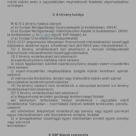
induló eljárás során a jogszabályban meghatározott feladatok végrehajtásához
szükséges.
3.
A törvény hatálya
11. §
(1)
E törvény hatálya kiterjed:
a)
az Európai Mezőgazdasági Garanciaalapból (a továbbiakban: EMGA),
b)
az Európai Mezőgazdasági Vidékfejlesztési Alapból (a továbbiakban: EMVA),
[a továbbiakban
a)
és
b) pont
együtt: KAP Alapok], és
c)
az Európai Unió általános költségvetéséből
2023–2027 programozási időszakban finanszírozott intézkedésekkel összefüggő
eljárásokra, beleértve egyes, kifizetéssel nem járó EMGA piaci intézkedéseket is.
(2)
E törvény rendelkezéseit kell alkalmazni a nemzeti költségvetésből
finanszírozott intézkedésekkel összefüggő eljárásokra.
(3)
E törvény rendelkezéseit kell alkalmazni
a)
exportbizonyítvány kiállítása iránti kérelem,
b)
másik tagállamban kiállított exportbizonyítvány alapján export-visszatérítés
iránti kérelem,
c)
export-visszatérítés megállapítására szolgáló eljárás keretében ajánlat,
valamint
d)
intervenciós felvásárlási, tárolási vagy értékesítési eljárás során ajánlat
benyújtásával kezdeményezett eljárásra.
(4)
Ha törvény másként nem rendelkezik, a vámszabad területre is e törvény
rendelkezéseit kell alkalmazni.
8
(5)
E törvény rendelkezéseit kell alkalmazni
a)
a Magyarország területén gazdasági tevékenységet folytató
aa)
lakóhellyel, tartózkodási hellyel rendelkező – jogszabály eltérő
rendelkezése hiányában – tizenhatodik életévét betöltött természetes személy,
valamint
ab)
székhellyel, telephellyel rendelkező jogi személy vagy egyéb szervezet
egyes intézkedésekben való részvételének rendjére, továbbá
b)
a támogatásokkal összefüggő egyes eljárásokban érintett egyéb személy
vagy szervezet
tekintetében.
4.
KAP Alapok szervezete