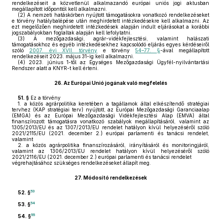
rendelkezéseit a közvetlenül alkalmazandó európai uniós jogi aktusban
megállapított időponttól kell alkalmazni.
(2)
A nemzeti hatáskörben nyújtott támogatásokra vonatkozó rendelkezéseket
e törvény hatálybalépése után meghirdetett intézkedésekre kell alkalmazni. Az
ezt megelőzően meghirdetett intézkedések alapján indult eljárásokat a korábbi
jogszabályokban foglaltak alapján kell lefolytatni.
(3)
A mezőgazdasági, agrár-vidékfejlesztési, valamint halászati
támogatásokhoz és egyéb intézkedésekhez kapcsolódó eljárás egyes kérdéseiről
szóló
2007. évi XVII. törvény
e törvény
54–77. §
-ával megállapított
rendelkezéseit 2023. május 31-ig kell alkalmazni.
(4)
2023. június 1-től az Egységes Mezőgazdasági Ügyfél-nyilvántartási
Rendszer alatt a KNYR-t kell érteni.
26.
Az Európai Unió jogának való megfelelés
51. §
Ez a törvény
1.
a közös agrárpolitika keretében a tagállamok által elkészítendő stratégiai
tervhez (KAP stratégiai terv) nyújtott, az Európai Mezőgazdasági Garanciaalap
(EMGA) és az Európai Mezőgazdasági Vidékfejlesztési Alap (EMVA) által
finanszírozott támogatásra vonatkozó szabályok megállapításáról, valamint az
1305/2013/EU és az 1307/2013/EU rendelet hatályon kívül helyezéséről szóló
2021/2115/EU (2021. december 2.) európai parlamenti és tanácsi rendelet,
valamint
2.
a közös agrárpolitika finanszírozásáról, irányításáról és monitoringjáról,
valamint az 1306/2013/EU rendelet hatályon kívül helyezéséről szóló
2021/2116/EU (2021. december 2.) európai parlamenti és tanácsi rendelet
végrehajtásához szükséges rendelkezéseket állapít meg.
27.
Módosító rendelkezések
53
52. §
54
53. §
55
54. §