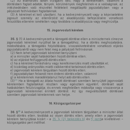
(2)
Az ellenőrzés során vizsgálni kell, hogy a kérelemben, valamint a
döntésben foglalt adatok, tények, körülmények megfelelnek-e a valóságnak, az
intézkedésben való részvétel feltételeit megállapító jogszabályban vagy a
pályázati felhívásban foglaltaknak.
(3)
A kérelmet el kell utasítani, ha a kedvezményezett vagy a képviseletére
jogosult személy az ellenőrzést az akadályozás befejezésére vonatkozó
felszólítás ellenére ismételten vagy továbbra is akadályozza vagy meghiúsítja.
15.
Jogorvoslati kérelem
35. §
(1)
A kedvezményezett a támogató döntése ellen a miniszternek címezve
jogorvoslati kérelmet nyújthat be a támogatóhoz, ha a döntés meghozatalára,
módosítására, a támogatás folyósítására, visszakövetelésére vonatkozó eljárás
jogszabálysértő vagy nem felel meg a pályázati felhívásnak.
(2)
Nem lehet jogorvoslati kérelmet benyújtani
a)
a miniszter saját hatáskörben hozott döntése ellen;
b)
az eljárást felfüggesztő döntés ellen;
c)
ha a kérelmet forráshiány vagy keretkimerülés miatt utasították el;
d)
kizárólag arányosítás miatti csökkentést tartalmazó döntés ellen;
e)
jogorvoslati kérelem tárgyában hozott döntés ellen;
f)
jogszabályban felsorolt nem érdemi döntés ellen, valamint
g)
a kérelemnek maradéktalanul helyt adó döntés ellen.
24
(3)
Ha a támogató az általa hozott döntéssel szemben benyújtott jogorvoslati
kérelemben foglaltakkal részben vagy egészben egyetért, döntését saját
hatáskörben felülvizsgálja, és ennek megfelelően módosítja vagy visszavonja a
jogorvoslati kérelemmel érintett döntést. Az így megváltoztatott döntéssel
szemben jogorvoslati kérelemnek van helye.
16.
Közigazgatási per
25
36. §
A kedvezményezett a jogorvoslati kérelem tárgyában a miniszter által
hozott döntés ellen, továbbá az olyan döntés ellen, amely ellen a jogorvoslati
kérelem benyújtása kizárt – a
35. § (2) bekezdés b)
és
f) pont
ja kivételével –
közigazgatási pert indíthat.