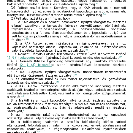
feltételesség körébe tartozó ellenőrzéseket végző hatáskörrel rendelkező
33
hatóságot rendeletben jelölje ki és feladatkörét állapítsa meg.
(2)
Felhatalmazást kap a Kormány, hogy a KAP Alapok és a nemzeti
költségvetésből nyújtott egyes támogatásokkal kapcsolatos pénzügyi, számviteli,
34
lebonyolítási, biztosítékkezelési rendet rendeletben állapítsa meg.
(3)
Felhatalmazást kap a miniszter, hogy
1.
a KAP Alapok és a nemzeti hatáskörben nyújtott támogatások részletes
eljárási szabályait, a támogatási igények benyújtásának, elbírálásának,
folyósításának, felhasználásának, a felhasználására vonatkozó
beszámolásnak, a felhasználás ellenőrzésének és a jogosulatlanul igénybe
vett támogatás jogkövetkezményeinek, a támogatási döntés módosításának a
35
feltételeit,
2.
a KAP Alapok egyes intézkedéseinek igénybevételével, az ahhoz
kapcsolódó adatszolgáltatással, eljárásokkal, valamint az intézkedésekben
36
való részvétellel kapcsolatos részletes szabályokat,
3.
a Nemzeti Irányító Hatóság feladatainak közreműködő szervezetre történő
37
12. § (1) bekezdés
e szerinti átruházásával kapcsolatos részletes szabályokat,
4.
a Nemzeti Kifizető Ügynökség feladatainak együttműködő szervezetre
történő
12. § (3) bekezdés
e szerinti átruházásával kapcsolatos részletes
szabályokat,
5.
a KAP Alapokból nyújtott támogatásokból finanszírozott közbeszerzési
38
eljárások ellenőrzésének részletes szabályait,
6.
az elháríthatatlan külső ok (vis maior) bejelentésével és igazolásával
39
kapcsolatos részletes szabályokat,
7.
a KAP Alapok intézkedései esetén alkalmazandó monitoring részletes
szabályait, továbbá a monitoringindikátorok alapján képzett adatok és az adatok
szolgáltatására kötelezettek körét, valamint a monitoringadatok szolgáltatásának
40
a rendjét,
8.
a MePAR és a hozzá kapcsolódó nyilvántartások részletes szabályait, a
MePAR üzemeltetésének részletes szabályait, a MePAR-ban kezelt adattartalmat,
az adatszolgáltatás, adatfelhasználás és adatkezelés rendjének részletes
41
szabályait,
9.
az intervenciós raktárregiszter létrehozásával, az ahhoz kapcsolódó
42
adatszolgáltatással, eljárásokkal kapcsolatos részletes szabályokat,
10.
a feltételesség, valamint a szociális feltételesség körébe tartozó
ellenőrzések lefolytatásával, valamint a jogkövetkezmények alkalmazásával
kapcsolatos szabályokat, a végrehajtásához kialakítandó nyilvántartások
43
részletes szabályait,