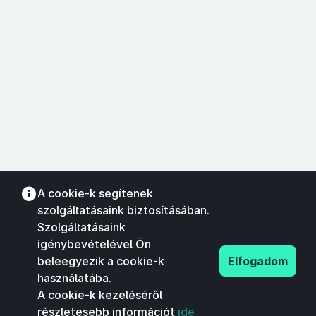
A cookie-k segítenek
szolgáltatásaink biztosításában.
Szolgáltatásaink
igénybevételével Ön
beleegyezik a cookie-k
Elfogadom
használatába.
A cookie-k kezeléséről
részletesebb információt
ide