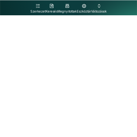
kattintva olvashat.
Szerkezet
Keresés
Megnyitottak
Eszköztár
Változások
Kapcsolat
Felhasználási feltételek
PDF
Akadálymentesítési nyilatkozat
Adatkezelési tájékoztató