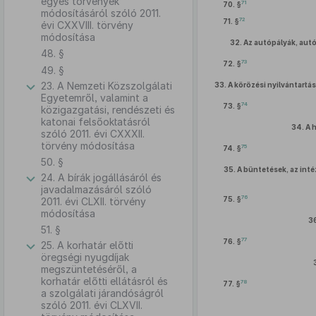
egyes törvények
71
70. §
módosításáról szóló 2011.
72
71. §
évi CXXVIII. törvény
módosítása
32.
Az autópályák, autó
48. §
73
72. §
49. §
23. A Nemzeti Közszolgálati
33.
A körözési nyilvántartá
Egyetemről, valamint a
74
73. §
közigazgatási, rendészeti és
katonai felsőoktatásról
34.
A 
szóló 2011. évi CXXXII.
törvény módosítása
75
74. §
50. §
35.
A büntetések, az inté
24. A bírák jogállásáról és
javadalmazásáról szóló
76
75. §
2011. évi CLXII. törvény
módosítása
3
51. §
77
76. §
25. A korhatár előtti
öregségi nyugdíjak
megszüntetéséről, a
korhatár előtti ellátásról és
78
77. §
a szolgálati járandóságról
szóló 2011. évi CLXVII.