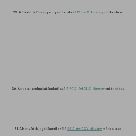
29.
A Büntető Törvénykönyvről szóló
2012. évi C. törvény
módosítása
30.
A postai szolgáltatásokról szóló
2012. évi CLIX. törvény
módosítása
31.
A honvédek jogállásáról szóló
2012. évi CCV. törvény
módosítása