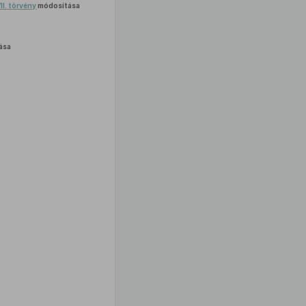
II. törvény
módosítása
ása