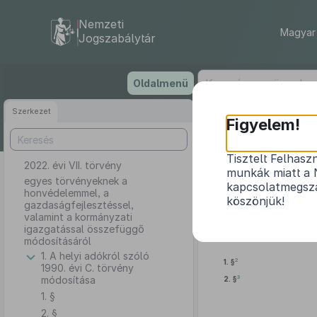
Nemzeti
Magyar 
Jogszabálytár
Ugrás
Oldalmenü
a
tartalomra
Szerkezet
Figyelem!
Tisztelt Felhasz
2022. évi VII. törvény
egyes törvé
munkák miatt a 
k
egyes törvényeknek a
kapcsolatmegsza
honvédelemmel, a
köszönjük!
gazdaságfejlesztéssel,
valamint a kormányzati
igazgatással összefüggő
módosításáról
1. A helyi adókról szóló
2
1. §
1990. évi C. törvény
3
módosítása
2. §
1. §
2. §