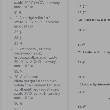
szóló 2007. évi CVI. törvény
49
módosítása
48. §
31. §
50
49. §
18. A földgázellátásról
23.
A Nemzeti Közszolgál
szóló 2008. évi XL. törvény
módosítása
51
50. §
32. §
33. §
34. §
52
51. §
19. Az erdőről, az erdő
25.
A korhatár előtti öre
védelméről és az
erdőgazdálkodásról szóló
2009. évi XXXVII. törvény
53
52. §
módosítása
35. §
20. A központi
54
53. §
államigazgatási szervekről,
valamint a Kormány tagjai és
27.
A szabálysértésekről
az államtitkárok jogállásáról
55
54. §
szóló 2010. évi XLIII. törvény
módosítása
2
36. §
56
55. §
37. §