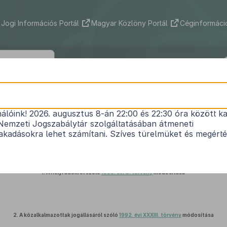
Jogi Információs Portál
Magyar Közlöny Portál
Céginformáció
2022. évi VII. törvény
nálóink! 2026. augusztus 8-án 22:00 és 22:30 óra között ka
nyeknek a honvédelemmel, a gazdaságfejlesztéssel
Nemzeti Jogszabálytár szolgáltatásában átmeneti
ormányzati igazgatással összefüggő módosításár
kadásokra lehet számítani. Szíves türelmüket és megért
Hatályos: 2025. 01. 16. –
1.
A helyi adókról szóló
1990. évi C. törvény
módosítása
2.
A közalkalmazottak jogállásáról szóló
1992. évi XXXIII. törvény
módosítása