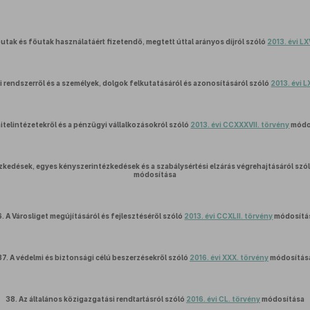
utak és főutak használatáért fizetendő, megtett úttal arányos díjról szóló
2013. évi LX
si rendszerről és a személyek, dolgok felkutatásáról és azonosításáról szóló
2013. évi L
hitelintézetekről és a pénzügyi vállalkozásokról szóló
2013. évi CCXXXVII. törvény
módo
zkedések, egyes kényszerintézkedések és a szabálysértési elzárás végrehajtásáról szó
módosítása
6.
A Városliget megújításáról és fejlesztéséről szóló
2013. évi CCXLII. törvény
módosítá
37.
A védelmi és biztonsági célú beszerzésekről szóló
2016. évi XXX. törvény
módosítás
38.
Az általános közigazgatási rendtartásról szóló
2016. évi CL. törvény
módosítása