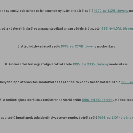
rok személyi adatainak és lakcímének nyilvántartásáról szóló
1992. évi LXVI. törvény
mó
ról, a közlevéltárakról és a magánlevéltári anyag védelméről szóló
1995. évi LXVI. törvé
5.
A légiközlekedésről szóló
1995. évi XCVII. törvény
módosítása
6.
A nemzetbiztonsági szolgálatokról szóló
1995. évi CXXV. törvény
módosítása
 helyébe lépő azonosítási módokról és az azonosító kódok használatáról szóló
1996. é
8.
A területfejlesztésről és a területrendezésről szóló
1996. évi XXI. törvény
módosítás
 sportcélú ingatlanok tulajdoni helyzetének rendezéséről szóló
1996. évi LXV. törvény