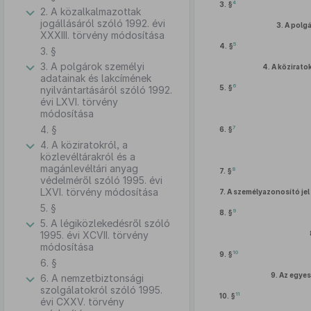
4
3. §
2. A közalkalmazottak
jogállásáról szóló 1992. évi
3.
A polgá
XXXIII. törvény módosítása
5
4. §
3. §
3. A polgárok személyi
4.
A köziratok
adatainak és lakcímének
6
5. §
nyilvántartásáról szóló 1992.
évi LXVI. törvény
módosítása
4. §
7
6. §
4. A köziratokról, a
közlevéltárakról és a
magánlevéltári anyag
8
7. §
védelméről szóló 1995. évi
LXVI. törvény módosítása
7.
A személyazonosító jel
5. §
9
8. §
5. A légiközlekedésről szóló
1995. évi XCVII. törvény
módosítása
10
9. §
6. §
9.
Az egyes
6. A nemzetbiztonsági
szolgálatokról szóló 1995.
11
10. §
évi CXXV. törvény