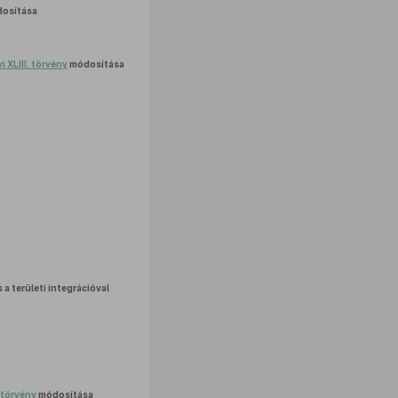
osítása
i XLIII. törvény
módosítása
a területi integrációval
. törvény
módosítása