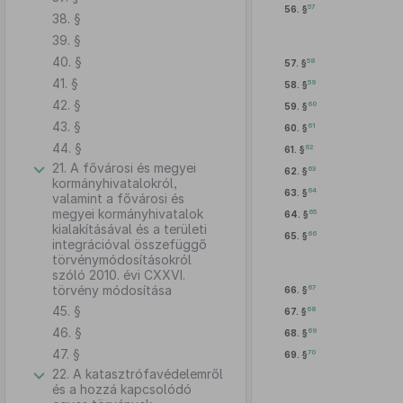
57
56. §
38. §
39. §
40. §
58
57. §
41. §
59
58. §
42. §
60
59. §
43. §
61
60. §
44. §
62
61. §
21. A fővárosi és megyei
63
62. §
kormányhivatalokról,
64
63. §
valamint a fővárosi és
megyei kormányhivatalok
65
64. §
kialakításával és a területi
66
65. §
integrációval összefüggő
törvénymódosításokról
szóló 2010. évi CXXVI.
törvény módosítása
67
66. §
45. §
68
67. §
46. §
69
68. §
47. §
70
69. §
22. A katasztrófavédelemről
és a hozzá kapcsolódó