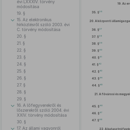
évi LXXXIV. törvény
19.
Az er
módosítása
36
35. §
19. §
15. Az elektronikus
20.
A központi államigazgat
hírközlésről szóló 2003. évi
C. törvény módosítása
37
36. §
20. §
38
37. §
21. §
39
38. §
22. §
40
39. §
23. §
41
40. §
24. §
42
41. §
25. §
43
42. §
26. §
44
43. §
27. §
45
44. §
28. §
21.
A fővárosi és megyei
29. §
16. A lőfegyverekről és
46
45. §
lőszerekről szóló 2004. évi
47
46. §
XXIV. törvény módosítása
48
47. §
30. §
17. Az állami vagyonról
22.
A katasztrófavé