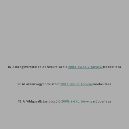
16.
A lőfegyverekről és lőszerekről szóló
2004. évi XXIV. törvény
módosítása
17.
Az állami vagyonról szóló
2007. évi CVI. törvény
módosítása
18.
A földgázellátásról szóló
2008. évi XL. törvény
módosítása