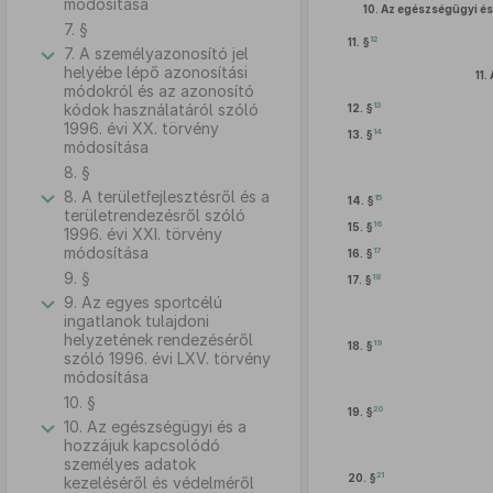
módosítása
10.
Az egészségügyi és
7. §
12
11. §
7. A személyazonosító jel
helyébe lépő azonosítási
11.
módokról és az azonosító
13
kódok használatáról szóló
12. §
1996. évi XX. törvény
14
13. §
módosítása
8. §
8. A területfejlesztésről és a
15
14. §
területrendezésről szóló
16
15. §
1996. évi XXI. törvény
módosítása
17
16. §
9. §
18
17. §
9. Az egyes sportcélú
ingatlanok tulajdoni
helyzetének rendezéséről
19
18. §
szóló 1996. évi LXV. törvény
módosítása
10. §
20
19. §
10. Az egészségügyi és a
hozzájuk kapcsolódó
személyes adatok
21
20. §
kezeléséről és védelméről