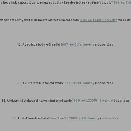
 a hozzájuk kapcsolódó személyes adatok kezeléséről és védelméről szóló
1997. évi XLV
Az épített környezet alakításáról és védelméről szóló
1997. évi LXXVIII. törvény
módosít
12.
Az egészségügyről szóló
1997. évi CLIV. törvény
módosítása
13.
A külföldre utazásról szóló
1998. évi XII. törvény
módosítása
14.
A közúti közlekedési nyilvántartásról szóló
1999. évi LXXXIV. törvény
módosítása
15.
Az elektronikus hírközlésről szóló
2003. évi C. törvény
módosítása