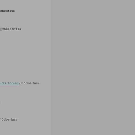
dosítása
ny
módosítása
vi XX. törvény
módosítása
a
módosítása