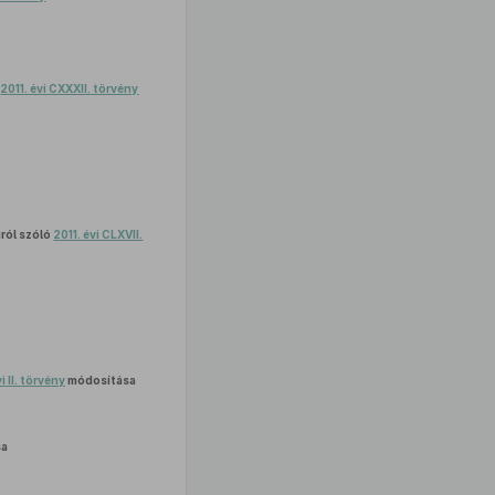
ó
2011. évi CXXXII. törvény
gról szóló
2011. évi CLXVII.
i II. törvény
módosítása
sa