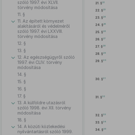
szóló 1997. évi XLVII.
22
21. §
törvény módosítása
23
22. §
11. §
24
23. §
11. Az épített környezet
25
24. §
alakításáról és védelméről
szóló 1997. évi LXXVIII.
26
25. §
törvény módosítása
27
26. §
12. §
28
27. §
13. §
29
28. §
12. Az egészségügyről szóló
30
29. §
1997. évi CLIV. törvény
módosítása
14. §
31
30. §
15. §
16. §
17. §
32
31. §
13. A külföldre utazásról
szóló 1998. évi XII. törvény
módosítása
33
32. §
18. §
34
33. §
14. A közúti közlekedési
35
34. §
nyilvántartásról szóló 1999.