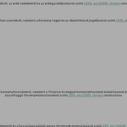
dőről, az erdő védelméről és az erdőgazdálkodásról szóló
2009. évi XXXVII. törvény
mód
ási szervekről, valamint a Kormány tagjai és az államtitkárok jogállásáról szóló
2010. év
 kormányhivatalokról, valamint a fővárosi és megyei kormányhivatalok kialakításával és 
összefüggő törvénymódosításokról szóló
2010. évi CXXVI. törvény
módosítása
delemről és a hozzá kapcsolódó egyes törvények módosításáról szóló
2011. évi CXXVIII