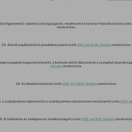
ati Egyetemről, valamint a közigazgatási, rendészeti és katonai felsőoktatásról szól
módosítása
24.
A bírák jogállásáról és javadalmazásáról szóló
2011. évi CLXII. törvény
módosítása
gségi nyugdíjak megszüntetéséről, a korhatár előtti ellátásról és a szolgálati járandósá
törvény
módosítása
26.
Az államháztartásról szóló
2011. évi CXCV. törvény
módosítása
, a szabálysértési eljárásról és a szabálysértési nyilvántartási rendszerről szóló
2012. év
8.
A földmérési és térképészeti tevékenységről szóló
2012. évi XLVI. törvény
módosítá