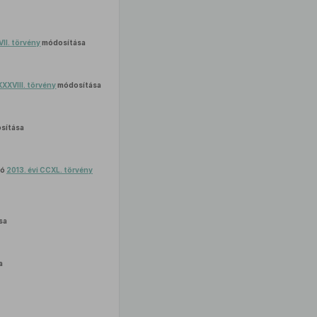
VII. törvény
módosítása
XXXVIII. törvény
módosítása
sítása
ló
2013. évi CCXL. törvény
sa
a