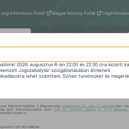
Jogi Információs Portál
Magyar Közlöny Portál
Céginformáció
Község Önkormányzat Képviselő-test
2022. (VII. 29.) önkormányzati rendel
nálóink! 2026. augusztus 8-án 22:00 és 22:30 óra között ka
Nemzeti Jogszabálytár szolgáltatásában átmeneti
ég közigazgatási területén lévő helyi közutakon 
kadásokra lehet számítani. Szíves türelmüket és megért
ól szóló
6/2017. (IV. 26.) önkormányzati rendelet
mó
Hatályos: 2022. 08. 02. – 2022. 08. 02.
zat Képviselő-testülete a Magyarország
Alaptörvénye 32. cikk (2) bekezdés
ében megh
zág helyi önkormányzatairól szóló
2011. évi CLXXXIX. törvény 13. § (1) bekezdés
tkezőket rendeli el:
gusztus 1-jén lép hatályba.