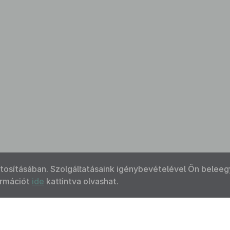
ztosításában. Szolgáltatásaink igénybevételével Ön beleeg
ormációt
ide
kattintva olvashat.