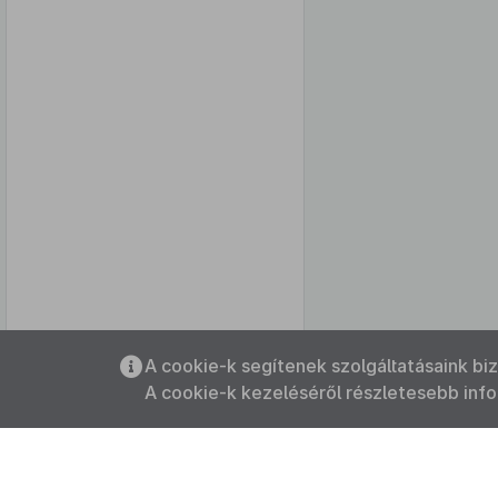
Az oldalmenübe visszatéréshez
A cookie-k segítenek szolgáltatásaink bi
használhatja az
ALT + S
billentyűket.
A cookie-k kezeléséről részletesebb inf