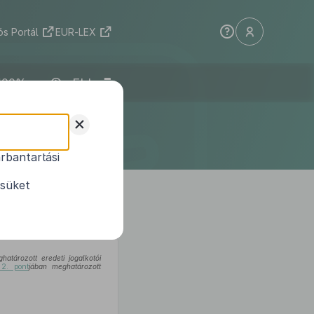
s Portál
EUR-LEX
ELI
ületének
+
ete
rbantartási
a közlekedés
ésüket
1
dosításáról
atározott eredeti jogalkotói
 2. pont
jában meghatározott