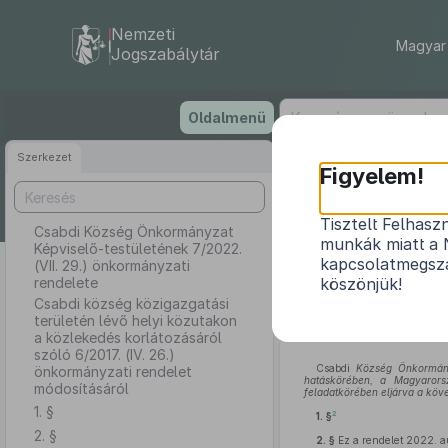
Nemzeti
Magyar 
Jogszabálytár
Ugrás
Oldalmenü
a
tartalomra
Szerkezet
Csabdi 
Figyelem!
7/
Tisztelt Felhasz
Csabdi Község Önkormányzat
munkák miatt a 
Képviselő-testületének 7/2022.
Csabdi közs
kapcsolatmegsza
(VII. 29.) önkormányzati
rendelete
köszönjük!
korlátozásár
Csabdi község közigazgatási
területén lévő helyi közutakon
a közlekedés korlátozásáról
szóló 6/2017. (IV. 26.)
Csabdi
Község Önkormány
önkormányzati rendelet
hatáskörében, a Magyarors
módosításáról
feladatkörében eljárva a köve
1. §
2
1. §
2. §
2. §
Ez a rendelet 2022. au