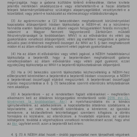
megvizsgálja, hogy a gabona külföldre történő értékesítése, illetve kivitele
jelentős mértékben akadályozza-e vagy ellehetetleníti-e a hazai állattartó
telepek takarmányellátásához szükséges alapanyagellátást, veszélyezteti-e a
közellátást, vagy jelent-e kockázatot az élelmezésügyi ellátásbiztonságra.
(3) Az agrárminiszter a (2) bekezdésben meghatározott körülményekkel
kapcsolatos álláspontjáról írásban tájékoztatja a NÉBIH-et, és a körülmény
fennállta esetén tájékoztatja az állami vagyon felügyeletéért felelős minisztert,
valamint a Magyar Nemzeti Vagyonkezelő Zártkörűen működő
Részvénytársaságot (a továbbiakban: MNV) is az elővásárlási és vételi jog
gyakorlására vonatkozó álláspontjáról, vételi jog esetében megjelölve a gabona
aktuális piaci értékének megfelelő összeget. Az MNV az 5. §-ban meghatározott
módon él az állam elővásárlási, valamint vételi jogának gyakorlásával.
(4) Ha az állam él elővásárlási vagy vételi jogával, a NÉBIH haladéktalanul
tájékoztatja a bejelentőt, hogy a bejelentésben meghatározott gabona
vonatkozásában az állam elővásárlási vagy vételi jogot gyakorol, ezzel
egyidejűleg tájékoztatja az MNV-t a bejelentő tájékoztatásának időpontjáról.
(5) Ha a (4) bekezdés szerinti tájékoztatás kézhezvételéig a NÉBIH-hez
előterjesztett kérelmében a bejelentést a bejelentő írásban visszavonja, a NÉBIH
a bejelentéssel összefüggő eljárást megszünteti. A bejelentéssel összefüggő
eljárás megszüntetése a 6. § (1) bekezdése szerinti ellenőrzés lefolytatásának
nem akadálya.
(6) A bejelentésre – az e rendeletben foglalt eltérésekkel – megfelelően
alkalmazni kell az általános közigazgatási rendtartásról szóló
2016. évi CL.
törvénynek (a továbbiakban: Ákr.)
a nyelvhasználatra és a tolmács
igénybevételére, az adatkezelésre, a kapcsolattartás általános szabályaira, a
képviseletre, az iratra, a határidő számítására, a kérelemre, az igazolási
kérelemre, a kézbesítettnek tekintettséggel szembeni kifogásra, a döntés
formájára és közlésére, az ellenőrzésre, a hivatalbóli eljárásra, az eljárási
költségekre, továbbá a végrehajtásra vonatkozó rendelkezéseit azzal, hogy ahol
az
Ákr.
ügyfelet említ, azon a bejelentőt kell érteni.
4. § (1) A NÉBIH által hozott – önálló jogorvoslattal nem támadható végzések