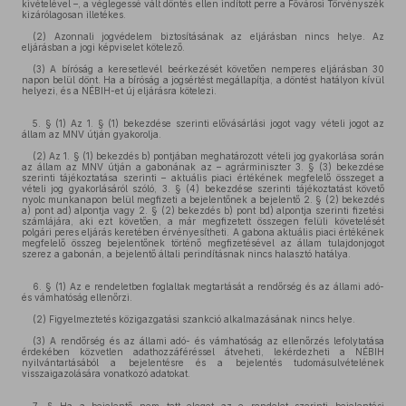
kivételével –, a véglegessé vált döntés ellen indított perre a Fővárosi Törvényszék
kizárólagosan illetékes.
(2) Azonnali jogvédelem biztosításának az eljárásban nincs helye. Az
eljárásban a jogi képviselet kötelező.
(3) A bíróság a keresetlevél beérkezését követően nemperes eljárásban 30
napon belül dönt. Ha a bíróság a jogsértést megállapítja, a döntést hatályon kívül
helyezi, és a NÉBIH-et új eljárásra kötelezi.
5. § (1) Az 1. § (1) bekezdése szerinti elővásárlási jogot vagy vételi jogot az
állam az MNV útján gyakorolja.
(2) Az 1. § (1) bekezdés b) pontjában meghatározott vételi jog gyakorlása során
az állam az MNV útján a gabonának az – agrárminiszter 3. § (3) bekezdése
szerinti tájékoztatása szerinti – aktuális piaci értékének megfelelő összeget a
vételi jog gyakorlásáról szóló, 3. § (4) bekezdése szerinti tájékoztatást követő
nyolc munkanapon belül megfizeti a bejelentőnek a bejelentő 2. § (2) bekezdés
a) pont ad) alpontja vagy 2. § (2) bekezdés b) pont bd) alpontja szerinti fizetési
számlájára, aki ezt követően, a már megfizetett összegen felüli követelését
polgári peres eljárás keretében érvényesítheti. A gabona aktuális piaci értékének
megfelelő összeg bejelentőnek történő megfizetésével az állam tulajdonjogot
szerez a gabonán, a bejelentő általi perindításnak nincs halasztó hatálya.
6. § (1) Az e rendeletben foglaltak megtartását a rendőrség és az állami adó-
és vámhatóság ellenőrzi.
(2) Figyelmeztetés közigazgatási szankció alkalmazásának nincs helye.
(3) A rendőrség és az állami adó- és vámhatóság az ellenőrzés lefolytatása
érdekében közvetlen adathozzáféréssel átveheti, lekérdezheti a NÉBIH
nyilvántartásából a bejelentésre és a bejelentés tudomásulvételének
visszaigazolására vonatkozó adatokat.