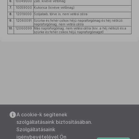
6.
10049000
Zab, kivéve vetőmag
7.
10059000
Kukorica (kivéve vetőmag)
8.
12019000
Szójabab, törve is, nem vetési célra
9.
12060091
Szürke és fehér csíkos héjú napraforgómag és héj nélküli
napraforgómag, nem vetési célra
10.
12060099
Más napraforgómag, nem vetési célra (kiv. a héj nélküli és a
szürke és fehér csíkos héjú napraforgómagot)
A cookie-k segítenek
szolgáltatásaink biztosításában.
Szolgáltatásaink
igénybevételével Ön