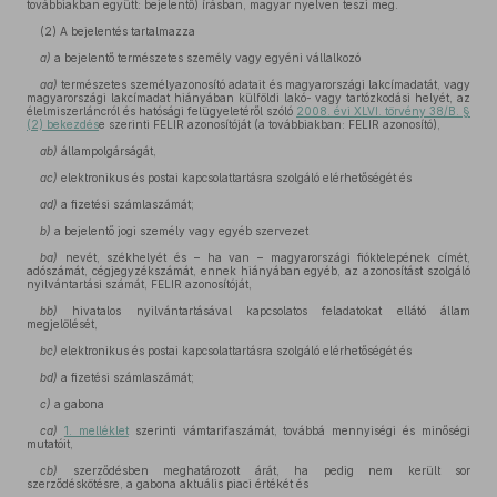
továbbiakban együtt: bejelentő) írásban, magyar nyelven teszi meg.
(2) A bejelentés tartalmazza
a)
a bejelentő természetes személy vagy egyéni vállalkozó
aa)
természetes személyazonosító adatait és magyarországi lakcímadatát, vagy
magyarországi lakcímadat hiányában külföldi lakó- vagy tartózkodási helyét, az
élelmiszerláncról és hatósági felügyeletéről szóló
2008. évi XLVI. törvény 38/B. §
(2) bekezdés
e szerinti FELIR azonosítóját (a továbbiakban: FELIR azonosító),
ab)
állampolgárságát,
ac)
elektronikus és postai kapcsolattartásra szolgáló elérhetőségét és
ad)
a fizetési számlaszámát;
b)
a bejelentő jogi személy vagy egyéb szervezet
ba)
nevét, székhelyét és – ha van – magyarországi fióktelepének címét,
adószámát, cégjegyzékszámát, ennek hiányában egyéb, az azonosítást szolgáló
nyilvántartási számát, FELIR azonosítóját,
bb)
hivatalos nyilvántartásával kapcsolatos feladatokat ellátó állam
megjelölését,
bc)
elektronikus és postai kapcsolattartásra szolgáló elérhetőségét és
bd)
a fizetési számlaszámát;
c)
a gabona
ca)
1. melléklet
szerinti vámtarifaszámát, továbbá mennyiségi és minőségi
mutatóit,
cb)
szerződésben meghatározott árát, ha pedig nem került sor
szerződéskötésre, a gabona aktuális piaci értékét és