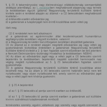
1.
§ (1) A takarmányozási vagy élelmezésügyi ellátásbiztonság szempontjából
stratégiai jelentőségű, az
1. melléklet
ben meghatározott alapanyag vagy termék
(a továbbiakban együtt: gabona) Magyarország területéről külföldre történő
kivitele során e rendelet alapján az államot – a (2) bekezdésben meghatározott
kivétellel –
a)
értékesítés esetén elővásárlási jog,
b)
a gabonának a tulajdonjogát nem érintő kiszállítása során vételi jog
illeti meg.
(2) E rendeletet nem kell alkalmazni
a)
a gabonának az agrárminiszter által kezdeményezett humanitárius
segítségnyújtás keretében végzett kivitelére, valamint
b)
a Magyarország területén tranzitforgalom keretében átszállított gabonára.
(3) Az államot az e rendelet alapján megillető elővásárlási jog vagy vételi jog
gyakorlásának biztosítása érdekében a gabonának Magyarország területéről
külföldre történő kivitelét a 2. §-ban foglaltak szerint előzetesen be kell jelenteni
a Nemzeti Élelmiszerlánc-biztonsági Hivatalhoz (a továbbiakban: NÉBIH).
(4) Az állam az elővásárlási jogát vagy a vételi jogát a (3) bekezdés szerinti
bejelentés (a továbbiakban: bejelentés) napjától számított harmincadik nap
végéig megtett nyilatkozatával az 5. § (1) bekezdésében foglaltak szerint
gyakorolhatja.
(5) A gabona Magyarország területéről külföldre történő kiszállítása akkor
kezdhető meg, ha az állam a (4) bekezdés szerinti határidőn belül nem tett
nyilatkozatot, vagy olyan nyilatkozatot tett, amely szerint az elővásárlási jogot
vagy a vételi jogot nem kívánja gyakorolni.
2. § (1) A bejelentést
a)
az 1. § (1) bekezdés a) pontja szerinti esetben az értékesítő,
b)
az 1. § (1) bekezdés b) pontja szerinti esetben a gabonának azt külföldre
kivinni szándékozó tulajdonosának minősülő
természetes személy, egyéni vállalkozó, jogi személy vagy egyéb szervezet (a