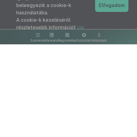
beleegyezik a cookie-k
Elfogadom
használatába.
A cookie-k kezeléséről
részletesebb információt
ide
kattintva olvashat.
Szerkezet
Keresés
Megnyitottak
Eszköztár
Változások
Kapcsolat