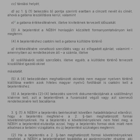
cc)
tárolási helyét;
d)
az 1. § (1) bekezdés b) pontja szerinti esetben a címzett nevét és címét,
ahová a gabona leszállításra kerül, valamint
2
e)
a gabona értékesítésének, illetve kivitelének tervezett időszakát.
(3) A bejelentést a NÉBIH honlapján közzétett formanyomtatványon kell
megtenni.
(4) A bejelentéshez csatolni kell a gabona külföldre történő
a)
értékesítésére vonatkozó szerződés vagy az elfogadott ajánlat, valamint –
amennyiben az rendelkezésre áll – a számla, illetve
b)
szállításáról szóló szerződés, illetve egyéb, a külföldre történő tervezett
kiszállítást igazoló okirat
másolatát.
(5) A (4) bekezdésben meghatározott okiratok nem magyar nyelven történő
kiállítása esetén azok hiteles magyar nyelvű fordítását is csatolni kell a
bejelentéshez.
(6) A bejelentés (2)–(4) bekezdés szerinti dokumentációjának a szállítmányt
kísérnie kell, azt a bejelentőnek a fuvarozást végző vagy azt szervező
rendelkezésére kell bocsátania.
3. § (1) A NÉBIH a bejelentés beérkezését követően haladéktalanul ellenőrzi,
hogy a bejelentés megfelel-e a 2. §-ban meghatározott formai
követelményeknek. Ha a bejelentés e követelményeknek nem felel meg, a
NÉBIH a bejelentést elutasítja azzal, hogy a bejelentés formai okok miatt nem
alkalmas a tartalmi vizsgálatra, és új bejelentést szükséges megtenni.
(2) Ha a bejelentés a 2. §-ban meghatározott formai követelményeknek
megfelel, a NÉBIH a bejelentéseket továbbítja az agrárminiszter részére, aki