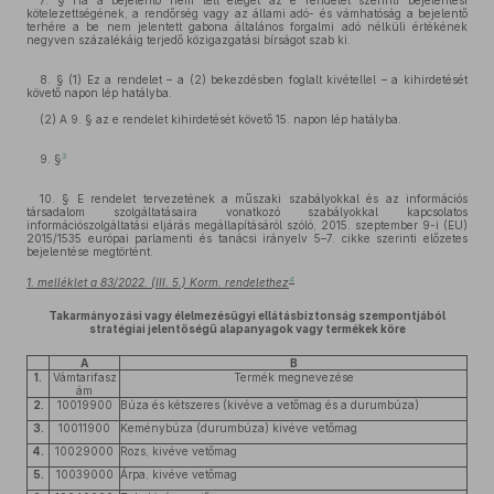
7. § Ha a bejelentő nem tett eleget az e rendelet szerinti bejelentési
kötelezettségének, a rendőrség vagy az állami adó- és vámhatóság a bejelentő
terhére a be nem jelentett gabona általános forgalmi adó nélküli értékének
negyven százalékáig terjedő közigazgatási bírságot szab ki.
8. § (1) Ez a rendelet – a (2) bekezdésben foglalt kivétellel – a kihirdetését
követő napon lép hatályba.
(2) A 9. § az e rendelet kihirdetését követő 15. napon lép hatályba.
3
9. §
10. § E rendelet tervezetének a műszaki szabályokkal és az információs
társadalom szolgáltatásaira vonatkozó szabályokkal kapcsolatos
információszolgáltatási eljárás megállapításáról szóló, 2015. szeptember 9-i (EU)
2015/1535 európai parlamenti és tanácsi irányelv 5–7. cikke szerinti előzetes
bejelentése megtörtént.
4
1. melléklet a 83/2022. (III. 5.) Korm. rendelethez
Takarmányozási vagy élelmezésügyi ellátásbiztonság szempontjából
stratégiai jelentőségű alapanyagok vagy termékek köre
A
B
1.
Vámtarifasz
Termék megnevezése
ám
2.
10019900
Búza és kétszeres (kivéve a vetőmag és a durumbúza)
3.
10011900
Keménybúza (durumbúza) kivéve vetőmag
4.
10029000
Rozs, kivéve vetőmag
5.
10039000
Árpa, kivéve vetőmag