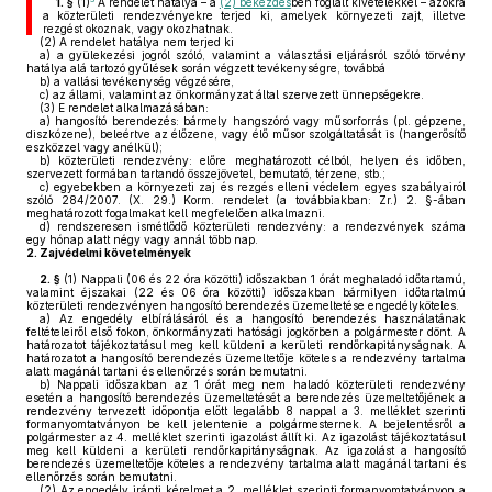
1. §
(1)
A rendelet hatálya – a
(2) bekezdés
ben foglalt kivételekkel – azokra
a közterületi rendezvényekre terjed ki, amelyek környezeti zajt, illetve
rezgést okoznak, vagy okozhatnak.
(2)
A rendelet hatálya nem terjed ki
a)
a gyülekezési jogról szóló, valamint a választási eljárásról szóló törvény
hatálya alá tartozó gyűlések során végzett tevékenységre, továbbá
b)
a vallási tevékenység végzésére,
c)
az állami, valamint az önkormányzat által szervezett ünnepségekre.
(3)
E rendelet alkalmazásában:
a)
hangosító berendezés: bármely hangszóró vagy műsorforrás (pl. gépzene,
diszkózene), beleértve az élőzene, vagy élő műsor szolgáltatását is (hangerősítő
eszközzel vagy anélkül);
b)
közterületi rendezvény: előre meghatározott célból, helyen és időben,
szervezett formában tartandó összejövetel, bemutató, térzene, stb.;
c)
egyebekben a környezeti zaj és rezgés elleni védelem egyes szabályairól
szóló 284/2007. (X. 29.) Korm. rendelet (a továbbiakban: Zr.) 2. §-ában
meghatározott fogalmakat kell megfelelően alkalmazni.
d)
rendszeresen ismétlődő közterületi rendezvény: a rendezvények száma
egy hónap alatt négy vagy annál több nap.
2.
Zajvédelmi követelmények
2. §
(1)
Nappali (06 és 22 óra közötti) időszakban 1 órát meghaladó időtartamú,
valamint éjszakai (22 és 06 óra közötti) időszakban bármilyen időtartalmú
közterületi rendezvényen hangosító berendezés üzemeltetése engedélyköteles.
a)
Az engedély elbírálásáról és a hangosító berendezés használatának
feltételeiről első fokon, önkormányzati hatósági jogkörben a polgármester dönt. A
határozatot tájékoztatásul meg kell küldeni a kerületi rendőrkapitányságnak. A
határozatot a hangosító berendezés üzemeltetője köteles a rendezvény tartalma
alatt magánál tartani és ellenőrzés során bemutatni.
b)
Nappali időszakban az 1 órát meg nem haladó közterületi rendezvény
esetén a hangosító berendezés üzemeltetését a berendezés üzemeltetőjének a
rendezvény tervezett időpontja előtt legalább 8 nappal a 3. melléklet szerinti
formanyomtatványon be kell jelentenie a polgármesternek. A bejelentésről a
polgármester az 4. melléklet szerinti igazolást állít ki. Az igazolást tájékoztatásul
meg kell küldeni a kerületi rendőrkapitányságnak. Az igazolást a hangosító
berendezés üzemeltetője köteles a rendezvény tartalma alatt magánál tartani és
ellenőrzés során bemutatni.
(2)
Az engedély iránti kérelmet a 2. melléklet szerinti formanyomtatványon a