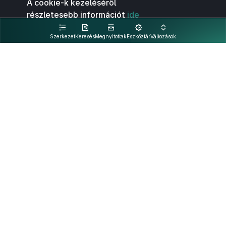
A cookie-k kezeléséről
részletesebb információt
ide
kattintva olvashat.
Szerkezet
Keresés
Megnyitottak
Eszköztár
Változások
Kapcsolat
Felhasználási feltételek
PDF
Akadálymentesítési nyilatkozat