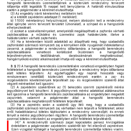
hangosító berendezés üzemeltetőjének a közterületi rendezvény tervezett
időpontja előtt legalább 15 nappal kell benyújtania. A határidő elmulasztása
esetén a polgármester a kérelmet elutasíthatja.
(3)
Az engedély iránti kérelemhez mellékelni kell:
a)
a kitöltött zajvédelmi adatlapot (1. melléklet);
b)
1:1000 méretarányú helyszínrajzot, melyen ábrázolni kell a rendezvény
által igénybe venni tervezett területet (útvonalat), a színpad és a hangszórók
elhelyezkedését;
c)
azokat a szakvéleményeket, amelyekből megállapítható a zajforrás várható
zajkibocsátása, a működési és üzemelési zajok hatásterülete, illetve a
hatásterületen várható zajterhelés.
(4)
Ha a kérelemben közölt adatokból az állapítható meg, hogy szabadidős
zajforrásból származó környezeti zaj a környéken élők nyugalmát indokolatlanul
zavarná, a polgármester a rendezvény időtartamára, a hangosító berendezés
zajkibocsátására vonatkozó korlátozást (különösen a hangerősítő
teljesítményének, beállításának, darabszámának meghatározása),
hangárnyékoló eszköz alkalmazását írhatja elő vagy a kérelmet elutasíthatja.
3. §
(1)
A hangosító berendezés üzemeltetésére vonatkozó engedélyben foglalt
feltételeket a hangosító berendezés üzemeltetője a rendezvény teljes időtartama
alatt köteles teljesíteni. Az egybefüggően egy napnál hosszabb vagy
rendszeresen ismétlődő közterületi rendezvények esetén a zaj- és
rezgésvédelmi követelmények teljesítését zaj- és rezgésvédelmi szakértő által
végzett mérésekkel kell igazolni.
(2)
A zajvédelmi szakértőnek az (1) bekezdés szerinti zajmérésről mérési
jegyzőkönyvet kell készíteni. A jegyzőkönyvnek mérési adatokkal alátámasztva
kell igazolnia a hangosító berendezés zajkibocsátására az engedélyben megadott
zajszintek, valamint a polgármester által a hangosító berendezés
zajkibocsátására meghatározott feltételek teljesítését.
(3)
Ha a zajmérés során a szakértő úgy ítéli meg, hogy a szabadidős
zajforrásból származó környezeti zaj várhatóan nem teljesíti a feltételeket, akkor
erről haladéktalanul köteles tájékoztatni a rendezvény szervezőjét, és ennek
tényét a mérési jegyzőkönyvben rögzíteni. A hangosító berendezés üzemeltetője
azonnal köteles intézkedni az engedélyben előírt feltételek teljesítéséről.
4
(4)
A rendezvénytől származó zajjal kapcsolatos panasz kivizsgálása
érdekében a polgármester zajvédelmi szakértőt kér fel ellenőrző zajmérésre.
Ezen vizsgálat költségét a hangosító berendezés üzemeltetője köteles viselni,