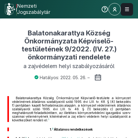
Nemzeti
Jogszabálytár
Balatonakarattya Község
Önkormányzata Képviselő-
testületének 9/2022. (IV. 27.)
önkormányzati rendelete
a zajvédelem helyi szabályozásáról
Hatályos: 2022. 05. 26. –
Balatonakarattya Község Önkormányzat Képviselő-testülete a környezet
védelmének általános szabályairól szóló 1995. évi LIII. tv. 48. § (4) bekezdés
f) pontjában kapott felhatalmazás alapján, a környezet védelmének általános
szabályairól szóló 1995. évi LIII. tv. 46. § (1) bekezdés c) pontjában
meghatározott feladatkörében, az illetékes környezetvédelmi igazgatási szerv
szakmai véleményének kikérésével a zaj elleni védelem helyi szabályairól a
1
következőket rendeli el:
2
1.
Általános rendelkezések
3