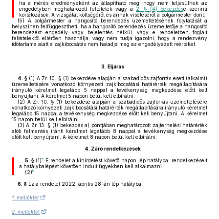
ha a mérés eredményeként az állapítható meg, hogy nem teljesülnek az
engedélyben meghatározott feltételek vagy a
2. § (4) bekezdés
e szerinti
korlátozások. A vizsgálat költségéről és annak viseléséről a polgármester dönt.
(5)
A polgármester a hangosító berendezés üzemeltetésének folytatását a
helyszínen felfüggesztheti, ha a hangosító berendezés üzemeltetője a hangosító
berendezést engedély vagy bejelentés nélkül, vagy e rendeletben foglalt
feltételektől eltérően használja, vagy nem tudja igazolni, hogy a rendezvény
időtartama alatt a zajkibocsátás nem haladja meg az engedélyezett mértéket.
3
.
Eljárás
4. §
(1)
A Zr. 10. § (1) bekezdése alapján a szabadidős zajforrás eseti (alkalmi)
üzemeltetésére vonatkozó környezeti zajkibocsátási határérték megállapítására
irányuló kérelmet legalább 5 nappal a tevékenység megkezdése előtt kell
benyújtani. A kérelmet 5 napon belül kell elbírálni.
(2)
A Zr. 10. § (1) bekezdése alapján a szabadidős zajforrás üzemeltetésére
vonatkozó környezeti zajkibocsátási határérték megállapítására irányuló kérelmet
legalább 15 nappal a tevékenység megkezdése előtt kell benyújtani. A kérelmet
15 napon belül kell elbírálni.
(3)
A Zr. 13. § (1) bekezdés a) pontjában meghatározott zajterhelési határérték
alóli felmentés iránti kérelmet legalább 8 nappal a tevékenység megkezdése
előtt kell benyújtani. A kérelmet 8 napon belül kell elbírálni.
4.
Záró rendelkezések
5
5. §
(1)
E rendelet a kihirdetést követő napon lép hatályba, rendelkezéseit
a hatálybalépést követően indult ügyekben kell alkalmazni.
6
(2)
6. §
Ez a rendelet 2022. április 28-án lép hatályba.
1. melléklet
2. melléklet