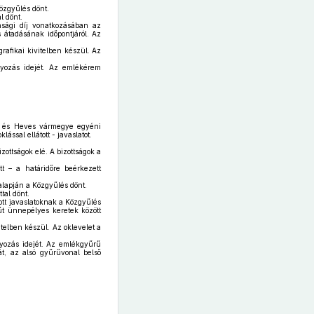
Közgyűlés dönt.
l dönt.
sági díj vonatkozásában az
s átadásának időpontjáról. Az
rafikai kivitelben készül. Az
nyozás idejét. Az emlékérem
ai és Heves vármegye egyéni
ssal ellátott - javaslatot.
zottságok elé. A bizottságok a
tt – a határidőre beérkezett
alapján a Közgyűlés dönt.
tal dönt.
ott javaslatoknak a Közgyűlés
űt ünnepélyes keretek között
telben készül. Az oklevelet a
yozás idejét. Az emlékgyűrű
t, az alsó gyűrűvonal belső