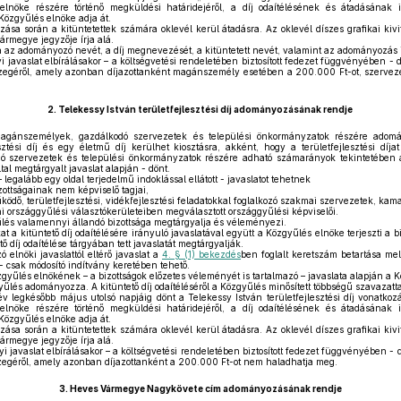
lnöke részére történő megküldési határidejéről, a díj odaítélésének és átadásának idő
Közgyűlés elnöke adja át.
sa során a kitüntetettek számára oklevél kerül átadásra. Az oklevél díszes grafikai kivi
rmegye jegyzője írja alá.
 az adományozó nevét, a díj megnevezését, a kitüntetett nevét, valamint az adományozás i
javaslat elbírálásakor – a költségvetési rendeletében biztosított fedezet függvényében - d
zegéről, amely azonban díjazottanként magánszemély esetében a 200.000 Ft-ot, szervez
2.
Telekessy István területfejlesztési díj adományozásának rendje
magánszemélyek, gazdálkodó szervezetek és települési önkormányzatok részére adom
sztési díj és egy életmű díj kerülhet kiosztásra, akként, hogy a területfejlesztési díj
 szervezetek és települési önkormányzatok részére adható számarányok tekintetében a
ltal megtárgyalt javaslat alapján - dönt.
legalább egy oldal terjedelmű indoklással ellátott - javaslatot tehetnek
zottságainak nem képviselő tagjai,
, területfejlesztési, vidékfejlesztési feladatokkal foglalkozó szakmai szervezetek, kama
országgyűlési választókerületeiben megválasztott országgyűlési képviselői.
űlés valamennyi állandó bizottsága megtárgyalja és véleményezi.
t a kitüntető díj odaítélésére irányuló javaslatával együtt a Közgyűlés elnöke terjeszti a bi
 díj odaítélése tárgyában tett javaslatát megtárgyalják.
 elnöki javaslattól eltérő javaslat a
4. § (1) bekezdés
ben foglalt keretszám betartása mel
t - csak módosító indítvány keretében tehető.
özgyűlés elnökének – a bizottságok előzetes véleményét is tartalmazó – javaslata alapján a 
yűlés adományozza. A kitüntető díj odaítéléséről a Közgyűlés minősített többségű szavazatta
 legkésőbb május utolsó napjáig dönt a Telekessy István területfejlesztési díj vonatkozá
lnöke részére történő megküldési határidejéről, a díj odaítélésének és átadásának idő
Közgyűlés elnöke adja át.
sa során a kitüntetettek számára oklevél kerül átadásra. Az oklevél díszes grafikai kivi
rmegye jegyzője írja alá.
 javaslat elbírálásakor – a költségvetési rendeletében biztosított fedezet függvényében - 
zegéről, amely azonban díjazottanként a 200.000 Ft-ot nem haladhatja meg.
3.
Heves Vármegye Nagykövete cím adományozásának rendje