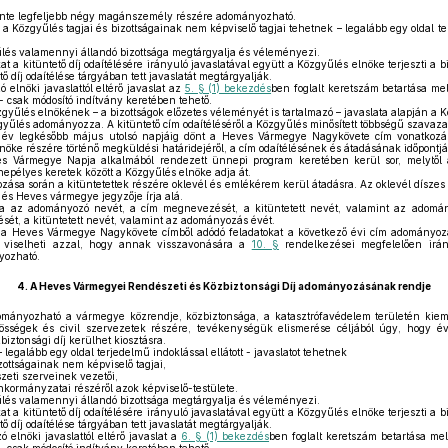
ente legfeljebb négy magánszemély részére adományozható.
Közgyűlés tagjai és bizottságainak nem képviselő tagjai tehetnek – legalább egy oldal terj
űlés valamennyi állandó bizottsága megtárgyalja és véleményezi.
t a kitüntető díj odaítélésére irányuló javaslatával együtt a Közgyűlés elnöke terjeszti a bi
 díj odaítélése tárgyában tett javaslatát megtárgyalják.
 elnöki javaslattól eltérő javaslat az
5. § (1) bekezdés
ben foglalt keretszám betartása mel
t - csak módosító indítvány keretében tehető.
özgyűlés elnökének – a bizottságok előzetes véleményét is tartalmazó – javaslata alapján a 
gyűlés adományozza. A kitüntető cím odaítéléséről a Közgyűlés minősített többségű szavazat
év legkésőbb május utolsó napjáig dönt a Heves Vármegye Nagykövete cím vonatkozásá
nöke részére történő megküldési határidejéről, a cím odaítélésének és átadásának időpontjár
 Vármegye Napja alkalmából rendezett ünnepi program keretében kerül sor, melytől 
nnepélyes keretek között a Közgyűlés elnöke adja át.
ása során a kitüntetettek részére oklevél és emlékérem kerül átadásra. Az oklevél díszes g
 és Heves vármegye jegyzője írja alá.
a az adományozó nevét, a cím megnevezését, a kitüntetett nevét, valamint az adomá
ét, a kitüntetett nevét, valamint az adományozás évét.
 a Heves Vármegye Nagykövete címből adódó feladatokat a következő évi cím adományozás
ttal viselheti azzal, hogy annak visszavonására a
10. §
rendelkezései megfelelően irá
yozható.
4.
A Heves Vármegyei Rendészeti és Közbiztonsági Díj adományozásának rendje
ományozható a vármegye közrendje, közbiztonsága, a katasztrófavédelem területén kiem
össégek és civil szervezetek részére, tevékenységük elismerése céljából úgy, hogy é
iztonsági díj kerülhet kiosztásra.
legalább egy oldal terjedelmű indoklással ellátott - javaslatot tehetnek
zottságainak nem képviselő tagjai,
eti szerveinek vezetői,
kormányzatai részéről azok képviselő-testülete.
űlés valamennyi állandó bizottsága megtárgyalja és véleményezi.
t a kitüntető díj odaítélésére irányuló javaslatával együtt a Közgyűlés elnöke terjeszti a bi
 díj odaítélése tárgyában tett javaslatát megtárgyalják.
 elnöki javaslattól eltérő javaslat a
6. § (1) bekezdés
ben foglalt keretszám betartása mel