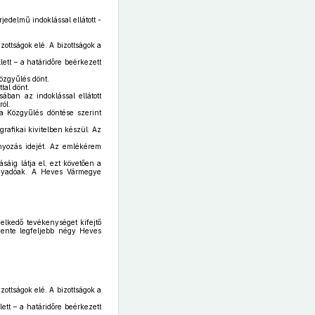
edelmű indoklással ellátott -
zottságok elé. A bizottságok a
lett – a határidőre beérkezett
Közgyűlés dönt.
tal dönt.
ban az indoklással ellátott
ól.
a Közgyűlés döntése szerint
rafikai kivitelben készül. Az
nyozás idejét. Az emlékérem
áig látja el, ezt követően a
nyadóak. A Heves Vármegye
elkedő tevékenységet kifejtő
vente legfeljebb négy Heves
zottságok elé. A bizottságok a
lett – a határidőre beérkezett