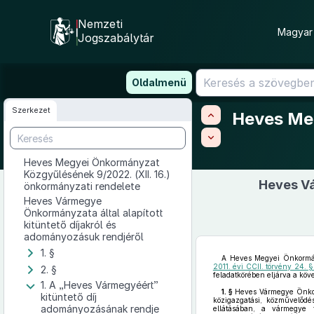
Nemzeti
Magyar 
Jogszabálytár
Ugrás
Oldalmenü
a
tartalomra
Szerkezet
Heves Meg
Heves Megyei Önkormányzat
Közgyűlésének 9/2022. (XII. 16.)
Heves Vá
önkormányzati rendelete
Heves Vármegye
Önkormányzata által alapított
kitüntető díjakról és
adományozásuk rendjéről
1. §
A Heves Megyei Önkormány
2011. évi CCII. törvény 24. 
2. §
feladatkörében eljárva a köve
1. A „Heves Vármegyéért”
1. §
Heves Vármegye Önkorm
kitüntető díj
közigazgatási, közművelődé
adományozásának rendje
ellátásában, a vármegye te