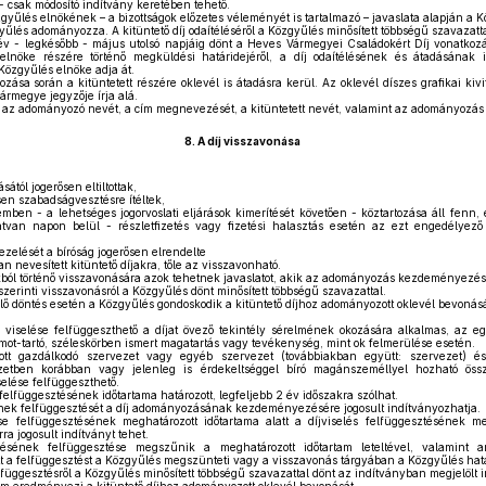
t - csak módosító indítvány keretében tehető.
zgyűlés elnökének – a bizottságok előzetes véleményét is tartalmazó – javaslata alapján a K
gyűlés adományozza. A kitüntető díj odaítéléséről a Közgyűlés minősített többségű szavazatta
v - legkésőbb - május utolsó napjáig dönt a Heves Vármegyei Családokért Díj vonatkozás
lnöke részére történő megküldési határidejéről, a díj odaítélésének és átadásának idő
Közgyűlés elnöke adja át.
ása során a kitüntetett részére oklevél is átadásra kerül. Az oklevél díszes grafikai kivi
rmegye jegyzője írja alá.
 az adományozó nevét, a cím megnevezését, a kitüntetett nevét, valamint az adományozás 
8.
A díj visszavonása
ától jogerősen eltiltottak,
ősen szabadságvesztésre ítéltek,
en - a lehetséges jogorvoslati eljárások kimerítését követően - köztartozása áll fenn, és
atvan napon belül - részletfizetés vagy fizetési halasztás esetén az ezt engedélyez
elését a bíróság jogerősen elrendelte
an nevesített kitüntető díjakra, tőle az visszavonható.
kból történő visszavonására azok tehetnek javaslatot, akik az adományozás kezdeményezésé
zerinti visszavonásról a Közgyűlés dönt minősített többségű szavazattal.
ő döntés esetén a Közgyűlés gondoskodik a kitüntető díjhoz adományozott oklevél bevonásá
j viselése felfüggeszthető a díjat övező tekintély sérelmének okozására alkalmas, az eg
ot-tartó, széleskörben ismert magatartás vagy tevékenység, mint ok felmerülése esetén.
t gazdálkodó szervezet vagy egyéb szervezet (továbbiakban együtt: szervezet) és
ezetben korábban vagy jelenleg is érdekeltséggel bíró magánszeméllyel hozható öss
selése felfüggeszthető.
 felfüggesztésének időtartama határozott, legfeljebb 2 év időszakra szólhat.
sének felfüggesztését a díj adományozásának kezdeményezésére jogosult indítványozhatja.
se felfüggesztésének meghatározott időtartama alatt a díjviselés felfüggesztésének m
a jogosult indítványt tehet.
lésének felfüggesztése megszűnik a meghatározott időtartam leteltével, valamint 
tt a felfüggesztést a Közgyűlés megszünteti vagy a visszavonás tárgyában a Közgyűlés hatá
lfüggesztésről a Közgyűlés minősített többségű szavazattal dönt az indítványban megjelölt 