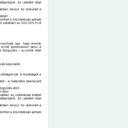
pontjáról. Az odaítélt díjat
telben készül. Az oklevelet a
dejét.
önthet a kitüntetéssel adható
et esetében az 500.000 Ft-ot
ányozható úgy, hogy évente
at érintő keretszámon belül a
 Közgyűlés – az elnök által
rák képviselői,
zottságok elé. A bizottságok a
lett – a határidőre beérkezett
Közgyűlés dönt.
l dönt.
sában az indoklással ellátott
pontjáról. Az odaítélt díjat
telben készül. Az oklevelet a
dönthet a kitüntetéssel adható