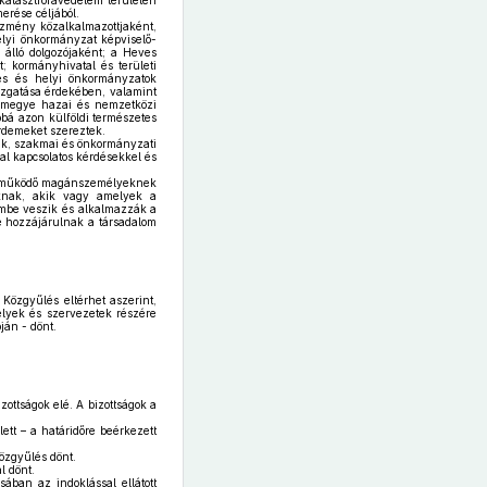
atasztrófavédelem területén
erése céljából.
zmény közalkalmazottjaként,
elyi önkormányzat képviselő-
 álló dolgozójaként; a Heves
; kormányhivatal és területi
lés és helyi önkormányzatok
gazgatása érdekében, valamint
vármegye hazai és nemzetközi
bá azon külföldi természetes
rdemeket szereztek.
k, szakmai és önkormányzati
l kapcsolatos kérdésekkel és
y működő magánszemélyeknek
óknak, akik vagy amelyek a
embe veszik és alkalmazzák a
ve hozzájárulnak a társadalom
Közgyűlés eltérhet aszerint,
élyek és szervezetek részére
ján - dönt.
zottságok elé. A bizottságok a
ett – a határidőre beérkezett
Közgyűlés dönt.
l dönt.
ában az indoklással ellátott