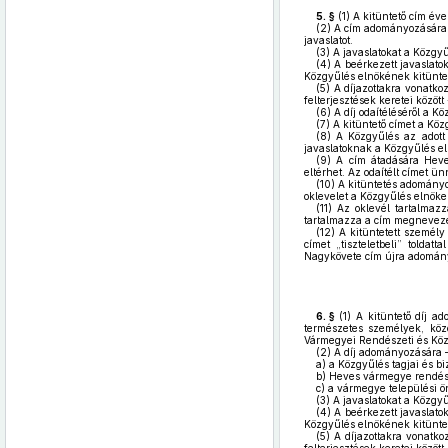
5. §
(1)
A kitüntető cím év
(2)
A cím adományozására a 
javaslatot.
(3)
A javaslatokat a Közgy
(4)
A beérkezett javaslatoka
Közgyűlés elnökének kitüntető
(5)
A díjazottakra vonatkozó
felterjesztések keretei közöt
(6)
A díj odaítéléséről a K
(7)
A kitüntető címet a Köz
(8)
A Közgyűlés az adott 
javaslatoknak a Közgyűlés el
(9)
A cím átadására Heves
eltérhet. Az odaítélt címet ü
(10)
A kitüntetés adományoz
oklevelet a Közgyűlés elnöke
(11)
Az oklevél tartalmazz
tartalmazza a cím megnevezés
(12)
A kitüntetett személy
címet „tiszteletbeli” tolda
Nagykövete cím újra adomán
6. §
(1)
A kitüntető díj ad
természetes személyek, köz
Vármegyei Rendészeti és Közb
(2)
A díj adományozására – 
a)
a Közgyűlés tagjai és bi
b)
Heves vármegye rendész
c)
a vármegye települési ön
(3)
A javaslatokat a Közgy
(4)
A beérkezett javaslatoka
Közgyűlés elnökének kitüntető
(5)
A díjazottakra vonatkozó