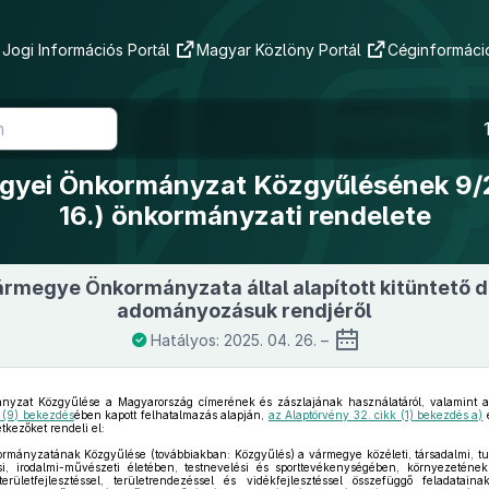
Jogi Információs Portál
Magyar Közlöny Portál
Céginformáció
yei Önkormányzat Közgyűlésének 9/2
16.) önkormányzati rendelete
rmegye Önkormányzata által alapított kitüntető dí
adományozásuk rendjéről
Hatályos: 2025. 04. 26. –
zat Közgyűlése a Magyarország címerének és zászlajának használatáról, valamint az á
§ (9) bekezdés
ében kapott felhatalmazás alapján,
az Alaptörvény 32. cikk (1) bekezdés a)
tkezőket rendeli el:
ányzatának Közgyűlése (továbbiakban: Közgyűlés) a vármegye közéleti, társadalmi, tud
si, irodalmi-művészeti életében, testnevelési és sporttevékenységében, környezetén
rületfejlesztéssel, területrendezéssel és vidékfejlesztéssel összefüggő feladatai