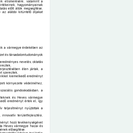
ek elismerésére, valamint a
 értékeinek, hagyományainak
lás előtt állók megsegítése,
 az alábbi kitüntető díjakat
kik a vármegye érdekében az
szet és társadalomtudományok
 eredményes nevelés, oktatás
ereztek,
rjesztésében élen jártak, a
t szereztek,
yeikkel kiemelkedő eredményt
szeti környezete védelméhez,
szociális gondoskodásban, a
zeteknek és Heves vármegye
kedő eredményt értek el, így
teljesítményt nyújtottak a
nnovatív területfejlesztési,
ményt hozó tevékenységével
ata Heves vármegye hazai és
ének elősegítése.