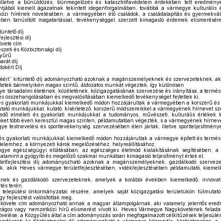
 illetve a bűnüldözés, bűnmegelőzés és katasztrófavédelem érdekében tett eredmény
tjából kiemelt ágazatnak tekintett idegenforgalmában, továbbá a vármegye kulturális
zi hírének növelésében, a vármegyében élő családok, a családalapítás és gyermekválla
ben tanúsított magatartással, tevékenységgel szerzett kimagasló érdemek elismerésére
üntető díj
ejlesztési díj
vete cím
eti és Közbiztonsági díj
gyűrű
rát díj
okért Díj
ért” kitüntető díj adományozható azoknak a magánszemélyeknek és szervezeteknek, a
ületek bármelyikén magas szintű, áldozatos munkát végeztek, így különösen
e társadalmi életének, közéletének, közigazgatásának szervezése és irányítása, a termé
ztés összehangolásában és megvalósításában kiemelkedő tevékenységet fejtettek ki,
és gyakorlati munkájukkal kiemelkedő módon hozzájárultak a vármegyében a korszerű és
tató munkájukkal, kutató, kísérletező, korszerű módszereikkel a vármegyének hírnevet sz
dő elméleti és gyakorlati munkájukkal a tudományos, művészeti, kulturális értékek te
et több éven keresztül magas szinten, példamutatóan végezték, s a vármegyének hírneve
e testnevelési és sporttevékenység szervezésében élen jártak, illetve sportteljesítmén
és gyakorlati munkájukkal kiemelkedő módon hozzájárultak a vármegye épített és termé
lemhez, a környezeti károk megelőzéséhez, helyreállításához,
ye egészségügyi ellátásában, az egészséges életmód kialakításának segítésében, a 
alamint a gyógyító és megelőző szakmai munkában kimagasló teljesítményt értek el.
ületfejlesztési díj adományozható azoknak a magánszemélyeknek, gazdálkodó szerve
k, akik Heves vármegye területfejlesztésében, vidékfejlesztésében példamutató, kiemel
k és gazdálkodó szervezeteknek, amelyek a korábbi években kiemelkedő, innovatív 
ztés terén,
epülési önkormányzatai részére, amelyek saját közigazgatási területükön túlmutató, i
y fejlesztést valósítottak meg.
vete cím adományozható annak a magyar állampolgárnak, aki valamely jelentős ered
zágos vagy nemzetközi hírű elismerést vívott ki. Heves Vármegye Nagykövetének felad
elése, a Közgyűlés által a cím adományozás során megfogalmazott célkitűzések teljesülés