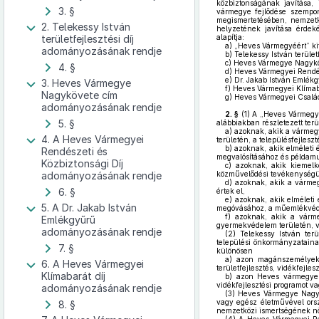
közbiztonságának javítása,
3. §
vármegye fejlődése szempon
megismertetésében, nemzetkö
2. Telekessy István
helyzetének javítása érdeké
területfejlesztési díj
alapítja:
a)
„Heves Vármegyéért” kit
adományozásának rendje
b)
Telekessy István területf
c)
Heves Vármegye Nagykö
4. §
d)
Heves Vármegyei Rendész
e)
Dr. Jakab István Emlék
3. Heves Vármegye
f)
Heves Vármegyei Klímaba
Nagykövete cím
g)
Heves Vármegyei Család
adományozásának rendje
2. §
(1)
A „Heves Vármegyé
5. §
alábbiakban részletezett ter
a)
azoknak, akik a vármegy
4. A Heves Vármegyei
területén, a településfejles
b)
azoknak, akik elméleti 
Rendészeti és
megvalósításához és példamu
Közbiztonsági Díj
c)
azoknak, akik kiemelke
adományozásának rendje
közművelődési tevékenységük
d)
azoknak, akik a vármegy
6. §
értek el,
e)
azoknak, akik elméleti 
5. A Dr. Jakab István
megóvásához, a műemlékvéde
f)
azoknak, akik a vármeg
Emlékgyűrű
gyermekvédelem területén, v
adományozásának rendje
(2)
Telekessy István ter
települési önkormányzataina
7. §
különösen
a)
azon magánszemélyekne
6. A Heves Vármegyei
területfejlesztés, vidékfejles
Klímabarát díj
b)
azon Heves vármegye tel
vidékfejlesztési programot vag
adományozásának rendje
(3)
Heves Vármegye Nagykö
vagy egész életművével ors
8. §
nemzetközi ismertségének növ