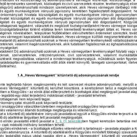
dészeti és Közbiztonsági díj adományozható a vármegye közrendje, közbiztonsága, a k
ejtő természetes személyek, közösségek és civil szervezetek részére, tevékenységük elism
lékgyűrű adományozható mindazon személyeknek, akik Heves vármegyei illetőségű inté
 és egyéb munkavégzésre irányuló jogviszony keretében foglalkoztatott dolgozójaként; h
s önkormányzati hivatala közszolgálati és egyéb munkavégzésre irányuló jogviszonyban
atal közszolgálati és egyéb munkavégzésre irányuló jogviszonyban álló dolgozójaként
lgálati és egyéb munkavégzésre irányuló jogviszonyban álló dolgozójaként; Közgyű
zottságainak tagjaként, választott és megbízott tisztségviselőjeként Heves vármegye közi
szolgáltatásokkal történő ellátása terén kiemelkedő tevékenységet láttak el, Heves 
ségének növelésében, települései fejlődésében elévülhetetlen érdemeket szereztek, továb
eves vármegyei kapcsolatok kialakításában, Heves vármegye külföldi megismertetésében é
mabarát díj adományozható azoknak a Heves vármegyében tevékenykedő vállalkozásokna
zeteknek, valamint magánszemélyeknek, akik tudatosan foglalkoznak az éghajlatváltozássa
enységeiket.
ládokért Díj adományozható azoknak a Heves vármegyében tevékenységet folytató vag
toknak, szervezeteknek, intézményeknek, civil szervezeteknek, valamint munkáltat
esztéseik megvalósítása, valamint a mindennapi tevékenységük, működésük során figyel
aládalapítás és gyermekvállalás előtt állók életét könnyítő, támogató szempontokat, illet
ősítéséhez.
1.
A „Heves Vármegyéért” kitüntető díj adományozásának rendje
ente legfeljebb három magánszemély és két szervezet részére adományozható, melytől a 
Heves Vármegyéért” kitüntető díj kerülhet kiosztásra, a keretszámon belül a magánszem
en a Közgyűlés – az elnök által előterjesztett és bizottságok által megtárgyalt javaslat alap
legalább egy oldal terjedelmű indoklással ellátott - javaslatot tehetnek
zottságainak nem képviselő tagjai,
kormányzatai részéről azok képviselő-testülete,
rszággyűlési választókerületeiben megválasztott országgyűlési képviselői.
űlés valamennyi állandó bizottsága megtárgyalja és véleményezi.
t a kitüntető díj odaítélésére irányuló javaslatával együtt a Közgyűlés elnöke terjeszti a bi
 díj odaítélése tárgyában tett javaslatát megtárgyalják.
 elnöki javaslattól eltérő javaslat a
3. § (1) bekezdés
ben foglalt keretszám betartása mell
t - csak módosító indítvány keretében tehető.
özgyűlés elnökének – a bizottságok előzetes véleményét is tartalmazó – javaslata alapján a 
yűlés adományozza. A kitüntető díj odaítéléséről a Közgyűlés minősített többségű szavazatta
v legkésőbb május utolsó napjáig dönt a „Heves Vármegyéért” kitüntető díj vonatkozás