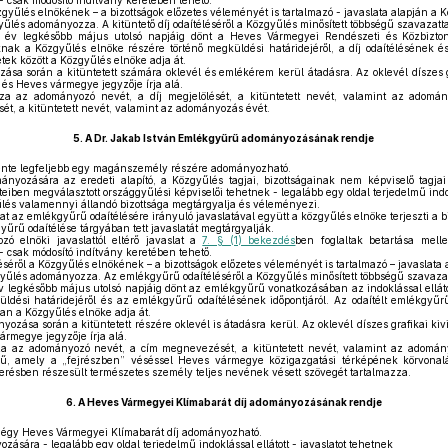
t - csak módosító indítvány keretében tehető.
özgyűlés elnökének – a bizottságok előzetes véleményét is tartalmazó - javaslata alapján a 
yűlés adományozza. A kitüntető díj odaítéléséről a Közgyűlés minősített többségű szavazatta
 év legkésőbb május utolsó napjáig dönt a Heves Vármegyei Rendészeti és Közbizton
toknak a Közgyűlés elnöke részére történő megküldési határidejéről, a díj odaítélésének é
etek között a Közgyűlés elnöke adja át.
ása során a kitüntetett számára oklevél és emlékérem kerül átadásra. Az oklevél díszes g
 és Heves vármegye jegyzője írja alá.
za az adományozó nevét, a díj megjelölését, a kitüntetett nevét, valamint az adomá
ét, a kitüntetett nevét, valamint az adományozás évét.
5.
A Dr. Jakab István Emlékgyűrű adományozásának rendje
te legfeljebb egy magánszemély részére adományozható.
yozására az eredeti alapító, a Közgyűlés tagjai, bizottságainak nem képviselő tagj
eiben megválasztott országgyűlési képviselői tehetnek - legalább egy oldal terjedelmű indoklá
űlés valamennyi állandó bizottsága megtárgyalja és véleményezi.
at az emlékgyűrű odaítélésére irányuló javaslatával együtt a közgyűlés elnöke terjeszti a bi
rű odaítélése tárgyában tett javaslatát megtárgyalják.
zó elnöki javaslattól eltérő javaslat a
7. § (1) bekezdés
ben foglaltak betartása melle
t - csak módosító indítvány keretében tehető.
éről a Közgyűlés elnökének – a bizottságok előzetes véleményét is tartalmazó – javaslata 
űlés adományozza. Az emlékgyűrű odaítéléséről a Közgyűlés minősített többségű szavazat
v legkésőbb május utolsó napjáig dönt az emlékgyűrű vonatkozásában az indoklással ellát
üldési határidejéről és az emlékgyűrű odaítélésének időpontjáról. Az odaítélt emlékgyűr
n a Közgyűlés elnöke adja át.
ása során a kitüntetett részére oklevél is átadásra kerül. Az oklevél díszes grafikai kivi
rmegye jegyzője írja alá.
za az adományozó nevét, a cím megnevezését, a kitüntetett nevét, valamint az adomán
rű, amely a „fejrészben” véséssel Heves vármegye közigazgatási térképének körvonalá
résben részesült természetes személy teljes nevének vésett szövegét tartalmazza.
6.
A Heves Vármegyei Klímabarát díj adományozásának rendje
négy Heves Vármegyei Klímabarát díj adományozható.
zására - legalább egy oldal terjedelmű indoklással ellátott - javaslatot tehetnek