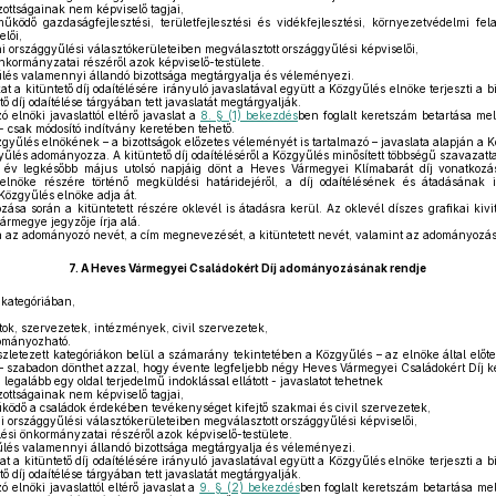
zottságainak nem képviselő tagjai,
dő gazdaságfejlesztési, területfejlesztési és vidékfejlesztési, környezetvédelmi fel
lői,
országgyűlési választókerületeiben megválasztott országgyűlési képviselői,
kormányzatai részéről azok képviselő-testülete.
űlés valamennyi állandó bizottsága megtárgyalja és véleményezi.
t a kitüntető díj odaítélésére irányuló javaslatával együtt a Közgyűlés elnöke terjeszti a bi
 díj odaítélése tárgyában tett javaslatát megtárgyalják.
 elnöki javaslattól eltérő javaslat a
8. § (1) bekezdés
ben foglalt keretszám betartása mel
t - csak módosító indítvány keretében tehető.
özgyűlés elnökének – a bizottságok előzetes véleményét is tartalmazó – javaslata alapján a 
yűlés adományozza. A kitüntető díj odaítéléséről a Közgyűlés minősített többségű szavazatta
év legkésőbb május utolsó napjáig dönt a Heves Vármegyei Klímabarát díj vonatkozásá
lnöke részére történő megküldési határidejéről, a díj odaítélésének és átadásának idő
Közgyűlés elnöke adja át.
sa során a kitüntetett részére oklevél is átadásra kerül. Az oklevél díszes grafikai kivi
rmegye jegyzője írja alá.
 az adományozó nevét, a cím megnevezését, a kitüntetett nevét, valamint az adományozás 
7.
A Heves Vármegyei Családokért Díj adományozásának rendje
 kategóriában,
ok, szervezetek, intézmények, civil szervezetek,
ományozható.
zletezett kategóriákon belül a számarány tekintetében a Közgyűlés – az elnöke által előterj
 – szabadon dönthet azzal, hogy évente legfeljebb négy Heves Vármegyei Családokért Díj ke
egalább egy oldal terjedelmű indoklással ellátott - javaslatot tehetnek
zottságainak nem képviselő tagjai,
ő a családok érdekében tevékenységet kifejtő szakmai és civil szervezetek,
rszággyűlési választókerületeiben megválasztott országgyűlési képviselői,
si önkormányzatai részéről azok képviselő-testülete.
űlés valamennyi állandó bizottsága megtárgyalja és véleményezi.
t a kitüntető díj odaítélésére irányuló javaslatával együtt a Közgyűlés elnöke terjeszti a bi
 díj odaítélése tárgyában tett javaslatát megtárgyalják.
 elnöki javaslattól eltérő javaslat a
9. § (2) bekezdés
ben foglalt keretszám betartása mel