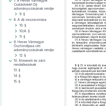
7. A Heves Vármegyei
(4)
A Heves Vármegyei Ren
kiemelkedő tevékenységet kif
Családokért Díj
(5)
A Dr. Jakab István Em
adományozásának rendje
közszolgálati jogviszonyban
testületének hivatala, közö
9. §
Vármegyei Önkormányzati Hiv
szerveinek kormányzati szo
8. A díj visszavonása
képviselő-testületének és bi
a vármegye lakosságának köz
10. §
megismertetésében, elismert
személyek részére, akik a H
10/A. §
(6)
A Heves Vármegyei Klí
szervezeteknek, civil szerve
11. §
klímatudatosan végzik tevék
(7)
A Heves Vármegyei Csa
9. Heves Vármegye
és települési önkormányza
Ösztöndíjasa cím
döntéseik meghozatala, fejl
Heves vármegyei családok, cs
adományozásának rendje
családbarát szemléletének er
12. §
10. Átmeneti és záró
rendelkezések
3. §
(1)
A kitüntető díj év
hogy évente legfeljebb öt „
13. §
adható számarányok tekintetéb
(2)
A díj adományozására – 
14. §
a)
a Közgyűlés tagjai és bi
b)
a vármegye települési ön
15. §
1
c)
Heves vármegye egyéni o
(3)
A javaslatokat a Közgy
(4)
A beérkezett javaslatoka
Közgyűlés elnökének kitüntető
(5)
A díjazottakra vonatkozó
felterjesztések keretei közöt
(6)
A díj odaítéléséről a K
(7)
A kitüntető díjat a Közg
(8)
A Közgyűlés az adott é