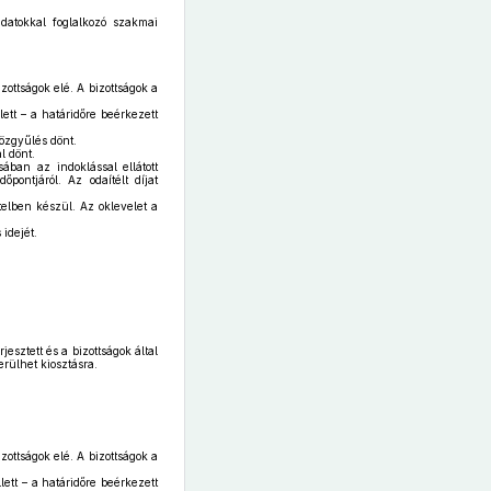
adatokkal foglalkozó szakmai
zottságok elé. A bizottságok a
lett – a határidőre beérkezett
Közgyűlés dönt.
l dönt.
ban az indoklással ellátott
pontjáról. Az odaítélt díjat
telben készül. Az oklevelet a
idejét.
esztett és a bizottságok által
rülhet kiosztásra.
zottságok elé. A bizottságok a
lett – a határidőre beérkezett