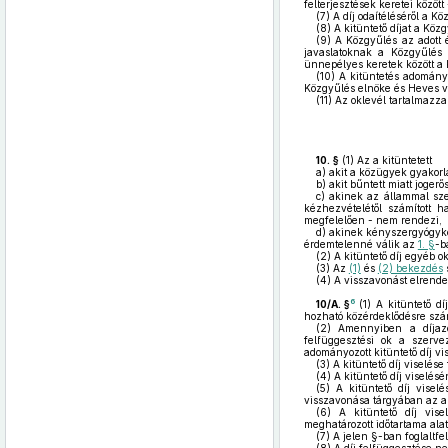
felterjesztések keretei közöt
(7)
A díj odaítéléséről a Kö
(8)
A kitüntető díjat a Köz
(9)
A Közgyűlés az adott é
javaslatoknak a Közgyűlés e
ünnepélyes keretek között a 
(10)
A kitüntetés adományoz
Közgyűlés elnöke és Heves vá
(11)
Az oklevél tartalmazza
10. §
(1)
Az a kitüntetett
a)
akit a közügyek gyakorlás
b)
akit bűntett miatt joger
c)
akinek az állammal szemb
kézhezvételétől számított h
megfelelően - nem rendezi,
d)
akinek kényszergyógykez
érdemtelenné válik az
1. §
-b
(2)
A kitüntető díj egyéb o
(3)
Az
(1)
és
(2) bekezdés
s
(4)
A visszavonást elrendel
6
10/A. §
(1)
A kitüntető dí
hozható közérdeklődésre szám
(2)
Amennyiben a díjazot
felfüggesztési ok a szerv
adományozott kitüntető díj vi
(3)
A kitüntető díj viselése
(4)
A kitüntető díj viselé
(5)
A kitüntető díj viselé
visszavonása tárgyában az arr
(6)
A kitüntető díj vise
meghatározott időtartama ala
(7)
A jelen §-ban foglaltfe