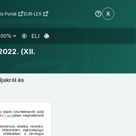
s Portál
EUR-LEX
ELI
022. (XII.
jakról és
llami kitüntetéseiről szóló
és
i) pont
jában meghatározott
ományos, oktatási, nevelési,
ek védelmében, egészségügyi
nak ellátásában, a vármegye