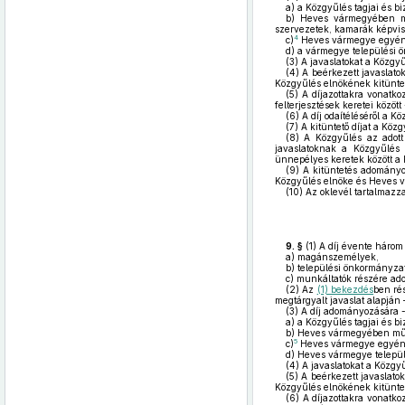
a)
a Közgyűlés tagjai és bi
b)
Heves vármegyében műkö
szervezetek, kamarák képvise
4
c)
Heves vármegye egyéni 
d)
a vármegye települési ön
(3)
A javaslatokat a Közgy
(4)
A beérkezett javaslatoka
Közgyűlés elnökének kitüntető
(5)
A díjazottakra vonatkozó
felterjesztések keretei közöt
(6)
A díj odaítéléséről a K
(7)
A kitüntető díjat a Közg
(8)
A Közgyűlés az adott 
javaslatoknak a Közgyűlés e
ünnepélyes keretek között a 
(9)
A kitüntetés adományozá
Közgyűlés elnöke és Heves vá
(10)
Az oklevél tartalmazza
9. §
(1)
A díj évente három
a)
magánszemélyek,
b)
települési önkormányzat
c)
munkáltatók részére ad
(2)
Az
(1) bekezdés
ben rés
megtárgyalt javaslat alapján
(3)
A díj adományozására - l
a)
a Közgyűlés tagjai és bi
b)
Heves vármegyében működ
5
c)
Heves vármegye egyéni o
d)
Heves vármegye települé
(4)
A javaslatokat a Közgy
(5)
A beérkezett javaslatoka
Közgyűlés elnökének kitüntető
(6)
A díjazottakra vonatkozó