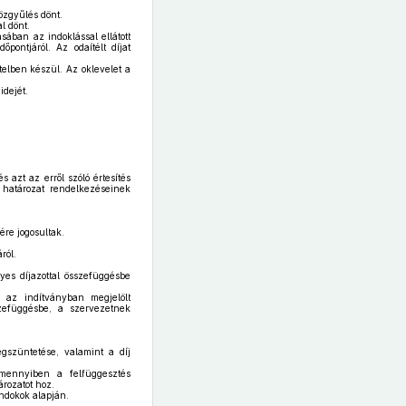
özgyűlés dönt.
l dönt.
ában az indoklással ellátott
pontjáról. Az odaítélt díjat
telben készül. Az oklevelet a
idejét.
 azt az erről szóló értesítés
ő határozat rendelkezéseinek
re jogosultak.
ról.
yes díjazottal összefüggésbe
 az indítványban megjelölt
zefüggésbe, a szervezetnek
egszüntetése, valamint a díj
amennyiben a felfüggesztés
rozatot hoz.
indokok alapján.