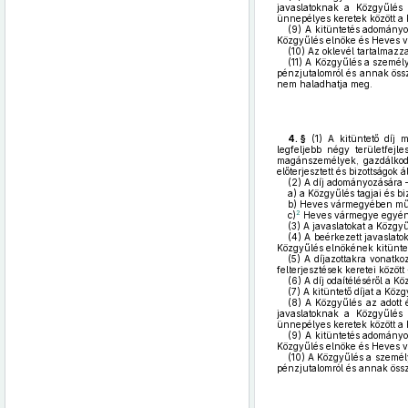
javaslatoknak a Közgyűlés e
ünnepélyes keretek között a 
(9)
A kitüntetés adományozá
Közgyűlés elnöke és Heves vá
(10)
Az oklevél tartalmazza
(11)
A Közgyűlés a személyi 
pénzjutalomról és annak öss
nem haladhatja meg.
4. §
(1)
A kitüntető díj 
legfeljebb négy területfejle
magánszemélyek, gazdálkodó
előterjesztett és bizottságok á
(2)
A díj adományozására – 
a)
a Közgyűlés tagjai és bi
b)
Heves vármegyében működő
2
c)
Heves vármegye egyéni 
(3)
A javaslatokat a Közgy
(4)
A beérkezett javaslatoka
Közgyűlés elnökének kitüntető
(5)
A díjazottakra vonatkozó
felterjesztések keretei közöt
(6)
A díj odaítéléséről a K
(7)
A kitüntető díjat a Közg
(8)
A Közgyűlés az adott év
javaslatoknak a Közgyűlés e
ünnepélyes keretek között a 
(9)
A kitüntetés adományozá
Közgyűlés elnöke és Heves vá
(10)
A Közgyűlés a személyi
pénzjutalomról és annak öss