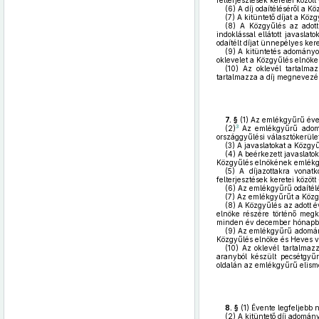
felterjesztések keretei közöt
(6)
A díj odaítéléséről a K
(7)
A kitüntető díjat a Közg
(8)
A Közgyűlés az adott
indoklással ellátott javasla
odaítélt díjat ünnepélyes ker
(9)
A kitüntetés adományoz
oklevelet a Közgyűlés elnöke
(10)
Az oklevél tartalmaz
tartalmazza a díj megnevezés
7. §
(1)
Az emlékgyűrű éven
3
(2)
Az emlékgyűrű adomán
országgyűlési választókerület
(3)
A javaslatokat a Közgy
(4)
A beérkezett javaslatok
Közgyűlés elnökének emlékgyű
(5)
A díjazottakra vonatko
felterjesztések keretei közöt
(6)
Az emlékgyűrű odaítélés
(7)
Az emlékgyűrűt a Közgy
(8)
A Közgyűlés az adott é
elnöke részére történő megk
minden év december hónapba
(9)
Az emlékgyűrű adományoz
Közgyűlés elnöke és Heves vá
(10)
Az oklevél tartalmaz
aranyból készült pecsétgyű
oldalán az emlékgyűrű elisme
8. §
(1)
Évente legfeljebb 
(2)
A kitüntető díj adományo