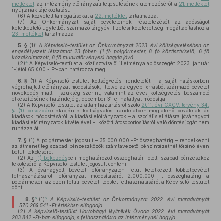
melléklet
, az intézmény előirányzati teljesülésének ütemezéséről a
21. melléklet
nyújtanak tájékoztatást.
(6)
A közvetett támogatásokat a
22. melléklet
tartalmazza.
(7)
Az Önkormányzat saját bevételeinek részletezését az adósságot
keletkeztető ügyletből származó tárgyévi fizetési kötelezettség megállapításhoz a
23. melléklet
tartalmazza.
3
5. §
(1)
A Képviselő-testület az Önkormányzat 2023. évi költségvetésében az
engedélyezett létszámot 23 főben (1 fő polgármester, 8 fő köztisztviselő, 6 fő
közalkalmazott, 8 fő munkatörvényes) hagyja jóvá.
4
(2)
A Képviselő-testület a köztisztviselői illetményalap összegét 2023. január
1-jétől 65.000.- Ft-ban határozza meg.
6. §
(1)
A Képviselő-testület költségvetési rendeletét – a saját hatáskörben
végrehajtott előirányzat módosítások, illetve az egyéb forrásból származó bevétel
növekedés miatt – szükség szerint, valamint az éves költségvetési beszámoló
elkészítésének határidejéig, december 31-ei hatállyal módosítja.
(2)
A Képviselő-testület az államháztartásról szóló
2011. évi CXCV. törvény 34.
§ (1) bekezdés
e alapján a költségvetési rendeletben megjelenő bevételek és
kiadások módosításáról, a kiadási előirányzatok – a szociális ellátásra jóváhagyott
kiadási előirányzatok kivételével –, közötti átcsoportosításról való döntés jogát nem
ruházza át.
7. §
(1)
A polgármester jogosult – 35.000.000.-Ft összeghatárig – rendelkezni
az átmenetileg szabad pénzeszközök számlavezető pénzintézetnél történő éven
belüli lekötésére.
(2)
Az
(1) bekezdés
ben meghatározott összeghatár fölötti szabad pénzeszköz
lekötéséről a Képviselő-testület jogosult dönteni.
(3)
A jóváhagyott bevételi előirányzaton felül keletkezett többletbevétel
felhasználásáról, előirányzat módosításáról 2.000.000.-Ft összeghatárig a
polgármester, az ezen felüli bevételi többlet felhasználásáról a Képviselő-testület
dönt.
5
6
8. §
(1)
A Képviselő-testület az Önkormányzat 2022. évi maradványát
570.265.541
.-Ft értékben elfogadja.
(2)
A Képviselő-testület Hortobágyi Nyitnikék Óvoda 2022. évi maradványát
283.842.-Ft-ban elfogadja, s felhasználásra az Intézménynél hagyja.