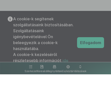
A cookie-k segítenek
szolgáltatásaink biztosításában.
Szolgáltatásaink
igénybevételével Ön
beleegyezik a cookie-k
Elfogadom
használatába.
A cookie-k kezeléséről
részletesebb információt
ide
kattintva olvashat.
Szerkezet
Keresés
Megnyitottak
Eszköztár
Változások