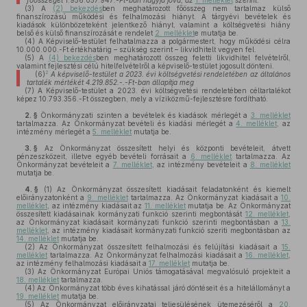
főösszegét
1.956.057.947
.-Ft-ban hagyja jóvá, az
1. melléklet
szerint.
(3)
A
(2) bekezdés
ben meghatározott főösszeg nem tartalmaz külső
finanszírozású működési és felhalmozási hiányt. A tárgyévi bevételek és
kiadások különbözeteként jelentkező hiányt, valamint a költségvetési hiány
belső és külső finanszírozását e rendelet
2. melléklet
e mutatja be.
(4)
A Képviselő-testület felhatalmazza a polgármestert, hogy működési célra
10.000.000.-Ft értékhatárig – szükség szerint – likvidhitelt vegyen fel.
(5)
A
(4) bekezdés
ben meghatározott összeg feletti likvidhitel felvételről,
valamint fejlesztési célú hitelfelvételről a képviselő-testület jogosult dönteni.
2
(6)
A képviselő-testület a 2023. évi költségvetési rendeletében az általános
tartalék mértékét
4.219.852.-
.-Ft-ban állapítja meg
(7)
A Képviselő-testület a 2023. évi költségvetési rendeletében céltartalékot
képez 10.793.356.-Ft összegben, mely a víziközmű-fejlesztésre fordítható.
2. §
Önkormányzati szinten a bevételek és kiadások mérlegét a
3. melléklet
tartalmazza. Az Önkormányzat bevételi és kiadási mérlegét a
4. melléklet
, az
intézmény mérlegét a
5. melléklet
mutatja be.
3. §
Az Önkormányzat összesített helyi és központi bevételeit, átvett
pénzeszközeit, illetve egyéb bevételi forrásait a
6. melléklet
tartalmazza. Az
Önkormányzat bevételeit a
7. melléklet
, az intézmény bevételeit a
8. melléklet
mutatja be.
4. §
(1)
Az Önkormányzat összesített kiadásait feladatonként és kiemelt
előirányzatonként a
9. melléklet
tartalmazza. Az Önkormányzat kiadásait a
10.
melléklet
, az intézmény kiadásait az
11. melléklet
mutatja be. Az Önkormányzat
összesített kiadásainak kormányzati funkció szerinti megbontását
12. melléklet
,
az Önkormányzat kiadásait kormányzati funkció szerinti megbontásban a
13.
melléklet
, az intézmény kiadásait kormányzati funkció szeriti megbontásban az
14. melléklet
mutatja be.
(2)
Az Önkormányzat összesített felhalmozási és felújítási kiadásait a
15.
melléklet
tartalmazza. Az Önkormányzat felhalmozási kiadásait a
16. melléklet
,
az intézmény felhalmozási kiadásait a
17. melléklet
mutatja be.
(3)
Az Önkormányzat Európai Uniós támogatásával megvalósuló projekteit a
18. melléklet
tartalmazza.
(4)
Az Önkormányzat több éves kihatással járó döntéseit és a hitelállományt a
19. melléklet
mutatja be.
(5)
Az Önkormányzat előirányzatai teljesülésének ütemezéséről a
20.