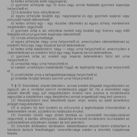
b)
kettes sírhelybe kettő nagykoporsó,
c)
gyermek sírhelybe egy 10 éves vagy annál fiatalabb gyermek koporsója
helyezhető el.
(2)
A temetési hely mélyítésével:
a)
egyes sírhelybe további egy nagykoporsó és egy gyermek koporsó vagy
exhumált halott rátemethető,
b)
kettes sírhely egy - egy részébe rátemetés az egyes sírhely mértékének
megfelelően végezhető,
c)
gyermek sírba a sor mélyítése mellett még további egy tízéves vagy ettől
fiatalabb elhunyt gyermek koporsója rátemethető.
(3)
Urnák elhelyezhetősége:
a)
egyes sírhelybe négy urna helyezhető el, amennyiben rátemettetéssel az
eredetin felül egy nagy korporsó került betemetésre,
b)
kettes sírba oldalanként, négy — négy urna helyezhető el, amennyiben a
rátemettetéssel az eredetin felül egy nagy koporsó került betemetésre,
c)
gyermek sírba az eredeti egy koporsó betemetésén felül két urna
helyezhető el,
d)
urnasírba négy urna helyezhető el,
e)
családi urnahelyen kialakítástól függő, de legfeljebb négy urna helyezhető
el,
f)
urnafülkébe urna a befogadóképességig helyezhető el,
g)
sírboltba (kripta) tetszés szerinti urna helyezhető el.
7. §
(1)
Síremléket, sírjelet létesíteni, annak eredeti állapotát megváltoztatni az
jogosult, aki e rendelet szerint rendelkezési joggal bír. Ha a síremléket vagy
sírjelet létesítő vagy azt megváltoztatni kívánó nem azonos a rendelkezési
jogosulttal a kiépítéshez vagy átépítéshez annak engedélyét meg kell szerezni.
(2)
Parcellánkként nem létesíthető olyan sírjel, amely az adott temetőrész
jellegét megváltoztatná.
(3)
A sírjelen fel kell tüntetni az elhunytról a legfontosabb információkat: a
betemetettek nevét, születési és halálozási évüket.
(4)
Síremlék (sírkő) vagy sírbolt bontása az üzemeltető hozzájárulásával
végezhető, a bontás, áthelyezés, átalakítás tervezett kivitelezési munkálatait az
üzemeltetőnek előzetesen írásban be kell jelenteni.
(5)
Síremlék állításakor, bontásakor, átalakításakor okozott kárért elsősorban a
károkozó tartozik felelősséggel, ismeretlensége esetén a síremlék tulajdonosa
felelős.