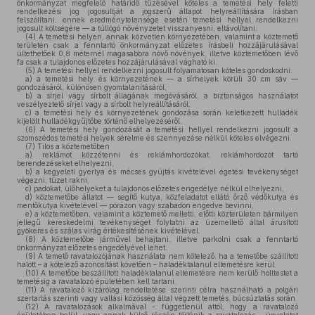
önkormányzat megfelelő határidő tűzésével köteles a temetési hely feletti
rendelkezési jog jogosultját a jogszerű állapot helyreállítására írásban
felszólítani, ennek eredménytelensége esetén temetési hellyel rendelkezni
jogosult költségére — a túllógó növényzetet visszanyesni, eltávolítani.
(4)
A temetési helyen, annak közvetlen környezetében, valamint a köztemető
területén csak a fenntartó önkormányzat előzetes írásbeli hozzájárulásával
ültethetőek 0,8 méternél magasabbra növő növények, illetve köztemetőben lévő
fa csak a tulajdonos előzetes hozzájárulásával vágható ki.
(5)
A temetési hellyel rendelkezni jogosult folyamatosan köteles gondoskodni:
a)
a temetési hely és környezetének — a sírhelyek körüli 30 cm sáv —
gondozásáról, különösen gyomtalanításáról,
b)
a sírjel vagy sírbolt állagának megóvásáról, a biztonságos használatot
veszélyeztető sírjel vagy a sírbolt helyreállításáról,
c)
a temetési hely és környezetének gondozása során keletkezett hulladék
kijelölt hulladékgyűjtőbe történő elhelyezéséről.
(6)
A temetési hely gondozását a temetési hellyel rendelkezni jogosult a
szomszédos temetési helyek sérelme és szennyezése nélkül köteles elvégezni.
(7)
Tilos a köztemetőben
a)
reklámot közzétenni és reklámhordozókat, reklámhordozót tartó
berendezéseket elhelyezni,
b)
a kegyeleti gyertya és mécses gyújtás kivételével égetési tevékenységet
végezni, tüzet rakni,
c)
padokat, ülőhelyeket a tulajdonos előzetes engedélye nélkül elhelyezni,
d)
köztemetőbe állatot — segítő kutya, közfeladatot ellátó őrző védőkutya és
mentőkutya kivételével — pórázon vagy szabadon engedve bevinni,
e)
a köztemetőben, valamint a köztemető melletti, előtti közterületen bármilyen
jellegű kereskedelmi tevékenységet folytatni az üzemeltető által árusított
gyökeres és szálas virág értékesítésének kivételével.
(8)
A köztemetőbe járművel behajtani, illetve parkolni csak a fenntartó
önkormányzat előzetes engedélyével lehet.
(9)
A temető ravatalozójának használata nem kötelező, ha a temetőbe szállított
halott – a kötelező azonosítást követően – haladéktalanul eltemetésre kerül.
(10)
A temetőbe beszállított haladéktalanul eltemetésre nem kerülő holttestet a
temetésig a ravatalozó épületében kell tartani.
(11)
A ravatalozó kizárólag rendeltetése szerinti célra használható a polgári
szertartás szerinti vagy vallási közösség által végzett temetés, búcsúztatás során.
(12)
A ravatalozások alkalmával - függetlenül attól, hogy a ravatalozó