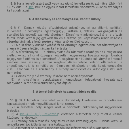
8. §
Ha a temető lezárásától vagy az utolsó temetkezéstől számítva több mint
50 év eltelt, a
Ttv.
-nek az egyes lezárt temetőkre vonatkozó különös szabályait
kell alkalmazni.
4.
A díszsírhely és adományozása, védett sírhely
9. §
(1)
Damak község díszsírhelyet adományozhat az állami, politikai,
művészeti, tudományos, egészségügyi, kulturális, oktatási, közigazgatási és
sportélet kiemelkedő személyiségeinek. Díszsírhely adományozására, a díszsír
feletti rendelkezési jog gyakorlásra és a díszhellyel kapcsolatos rendelkezések
végrehajtásának ellenőrzésére a Képviselő-testület jogosult.
(2)
A díszsírhely adományozásáról az elhunyt legközelebbi hozzátartozóját és
a temető üzemeltetőjét írásban kell értesíteni.
(3)
A díszsírhelybe — a sírhelynyitás és rátemetés szabályainak megtartása
mellett — az elhunyt özvegye, közvetlen egyenesági hozzátartozója, továbbá
bejegyzett élettársa is eltemethető. A polgármester különös méltánylást érdemlő
esetben más személy a már meglévő díszsírhelybe történő eltemetését is
engedélyezheti. A sírnyitás és rátemetés költségeit annak kezdeményezője
viseli, azonban ez a körülmény a sírhely minősítését és különleges státuszát
nem érinti.
(4)
A díszsírhely élő személy részére nem adományozható.
(5)
A díszsírhely gondozásával kapcsolatos feladatokat hozzátartozó
hiányában, a fenntartó önkormányzat látja el.
5.
A temetési helyek használati ideje és díja
10. §
(1)
A temetési hely felett — a díszsírhely kivételével — rendelkezési
jogosultságot annak megváltásával lehet szerezni.
(2)
A temetési hely megváltását a fenntartó önkormányzat ingyenesen
biztosítja.
(3)
A
Ttv. 40/I. § (5) bekezdés
e esetében a temetési hely felett a vallási
közösség rendelkezik.
(4)
Amennyiben a temetési hely felett vallási közösség jogosult rendelkezni, a
rendelkezési jog időtartama nem korlátozható.
(5)
A temetési hely feletti rendelkezési jog időtartama első alkalommal: