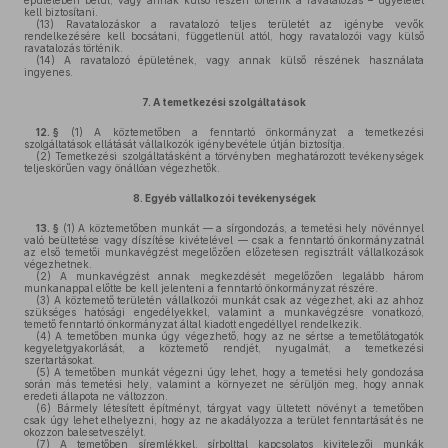
épületében belül, vagy annak külső részén történik a ravatalozás – ügyeletet
kell biztosítani.
(13)
Ravatalozáskor a ravatalozó teljes területét az igénybe vevők
rendelkezésére kell bocsátani, függetlenül attól, hogy ravatalozói vagy külső
ravatalozás történik.
(14)
A ravatalozó épületének, vagy annak külső részének használata
ingyenes.
7.
A temetkezési szolgáltatások
12. §
(1)
A köztemetőben a fenntartó önkormányzat a temetkezési
szolgáltatások ellátását vállalkozók igénybevétele útján biztosítja.
(2)
Temetkezési szolgáltatásként a törvényben meghatározott tevékenységek
teljeskörűen vagy önállóan végezhetők.
8.
Egyéb vállalkozói tevékenységek
13. §
(1)
A köztemetőben munkát — a sírgondozás, a temetési hely növénnyel
való beültetése vagy díszítése kivételével — csak a fenntartó önkormányzatnál
az első temetői munkavégzést megelőzően előzetesen regisztrált vállalkozások
végezhetnek.
(2)
A munkavégzést annak megkezdését megelőzően legalább három
munkanappal előtte be kell jelenteni a fenntartó önkormányzat részére.
(3)
A köztemető területén vállalkozói munkát csak az végezhet, aki az ahhoz
szükséges hatósági engedélyekkel, valamint a munkavégzésre vonatkozó,
temető fenntartó önkormányzat által kiadott engedéllyel rendelkezik.
(4)
A temetőben munka úgy végezhető, hogy az ne sértse a temetőlátogatók
kegyeletgyakorlását, a köztemető rendjét, nyugalmát, a temetkezési
szertartásokat.
(5)
A temetőben munkát végezni úgy lehet, hogy a temetési hely gondozása
során más temetési hely, valamint a környezet ne sérüljön meg, hogy annak
eredeti állapota ne változzon.
(6)
Bármely létesített építményt, tárgyat vagy ültetett növényt a temetőben
csak úgy lehet elhelyezni, hogy az ne akadályozza a terület fenntartását és ne
okozzon balesetveszélyt.
(7)
A temetőben síremlékkel, sírbolttal kapcsolatos kivitelezői munkák