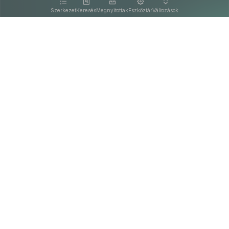
kattintva olvashat.
Szerkezet
Keresés
Megnyitottak
Eszköztár
Változások
Kapcsolat
Felhasználási feltételek
PDF
Akadálymentesítési nyilatkozat
Adatkezelési tájékoztató
©
A Nemzeti Jogszabálytárban elérhető szövegek