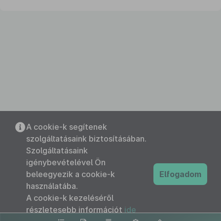
A cookie-k segítenek
szolgáltatásaink biztosításában.
Szolgáltatásaink
igénybevételével Ön
beleegyezik a cookie-k
Elfogadom
használatába.
A cookie-k kezeléséről
részletesebb információt
ide