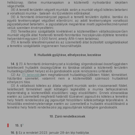
hétköznap, illetve munkanapokon a köztemető nyitvatartási idejében
végezhetők.
(8)
A temető területén végzett munkák során a munkát végző köteles betartani
a vonatkozó munka-, baleset- és tűzvédelmi előírásokat.
(9)
A fenntartó önkormányzat jogosult a temető területén építési, bontási és
egyéb tevékenységet végzőket ellenőrizni, az adott tevékenységre vonatkozó
jogszabályokat betartatni, a jogszabályok megsértése miatti jogkövetkezményeket
velük szemben érvényesíttetni.
(10)
Temetkezési szolgáltatók kivételével a köztemetőben vállalkozásszerűen
munkát végzők által fizetendő temető-fenntartási hozzájárulás díjtétele temetési
helyenként egyszeri 3.000 forint, amely ÁFA-t nem tartalmaz.
(11)
A temetői létesítményeket és az üzemeltető által biztosított szolgáltatásokat
a temetési szolgáltatók ingyenesen használhatják.
9.
Hulladék gyűjtése, elhelyezése, kezelése
14. §
(1)
A fenntartó önkormányzat a kizárólag sírgondozással összefüggésben
keletkezett hulladék összegyűjtése és tárolása céljából a köztemető területén
hulladékgyűjtőket helyez el és gondoskodik azok rendszeres ürítéséről.
(2)
Az
(1) bekezdés
ben meghatározott hulladékgyűjtőkben földet, törmeléket,
háztartási szemetet, valamint nem a köztemetőből származó hulladékot
elhelyezni tilos.
(3)
A vállalkozó köteles az általa végzett munkák során visszamaradt földet,
keletkezett törmeléket saját költségén legkésőbb a munka befejezésének
lejelentéséig a köztemetőből elszállítani vagy elszállíttatni. Ennek elmaradása
esetén az üzemeltető megfelelő határidő tűzésével jogosult és köteles a temetési
hely feletti rendelkezési jog jogosultját felszólítani kötelezettsége teljesítésére. A
felszólítás eredménytelensége esetén az üzemeltető a hulladék elszállításáról a
temetési hely feletti rendelkezési jog jogosultjának költségére gondoskodik.
10.
Záró rendelkezések
1
15. §
16. §
Ez a rendelet 2023. január 28-án lép hatályba.