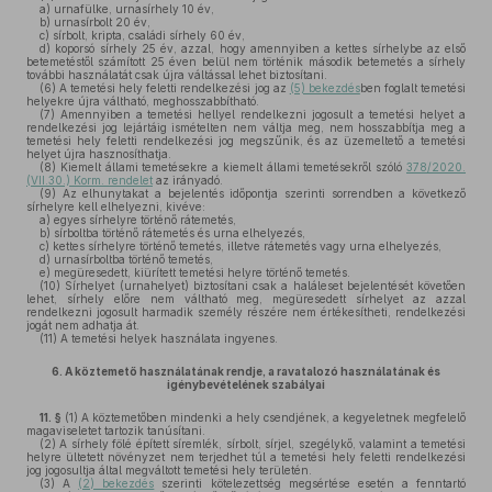
a)
urnafülke, urnasírhely 10 év,
b)
urnasírbolt 20 év,
c)
sírbolt, kripta, családi sírhely 60 év,
d)
koporsó sírhely 25 év, azzal, hogy amennyiben a kettes sírhelybe az első
betemetéstől számított 25 éven belül nem történik második betemetés a sírhely
további használatát csak újra váltással lehet biztosítani.
(6)
A temetési hely feletti rendelkezési jog az
(5) bekezdés
ben foglalt temetési
helyekre újra váltható, meghosszabbítható.
(7)
Amennyiben a temetési hellyel rendelkezni jogosult a temetési helyet a
rendelkezési jog lejártáig ismételten nem váltja meg, nem hosszabbítja meg a
temetési hely feletti rendelkezési jog megszűnik, és az üzemeltető a temetési
helyet újra hasznosíthatja.
(8)
Kiemelt állami temetésekre a kiemelt állami temetésekről szóló
378/2020.
(VII.30.) Korm. rendelet
az irányadó.
(9)
Az elhunytakat a bejelentés időpontja szerinti sorrendben a következő
sírhelyre kell elhelyezni, kivéve:
a)
egyes sírhelyre történő rátemetés,
b)
sírboltba történő rátemetés és urna elhelyezés,
c)
kettes sírhelyre történő temetés, illetve rátemetés vagy urna elhelyezés,
d)
urnasírboltba történő temetés,
e)
megüresedett, kiürített temetési helyre történő temetés.
(10)
Sírhelyet (urnahelyet) biztosítani csak a haláleset bejelentését követően
lehet, sírhely előre nem váltható meg, megüresedett sírhelyet az azzal
rendelkezni jogosult harmadik személy részére nem értékesítheti, rendelkezési
jogát nem adhatja át.
(11)
A temetési helyek használata ingyenes.
6.
A köztemető használatának rendje, a ravatalozó használatának és
igénybevételének szabályai
11. §
(1)
A köztemetőben mindenki a hely csendjének, a kegyeletnek megfelelő
magaviseletet tartozik tanúsítani.
(2)
A sírhely fölé épített síremlék, sírbolt, sírjel, szegélykő, valamint a temetési
helyre ültetett növényzet nem terjedhet túl a temetési hely feletti rendelkezési
jog jogosultja által megváltott temetési hely területén.
(3)
A
(2) bekezdés
szerinti kötelezettség megsértése esetén a fenntartó