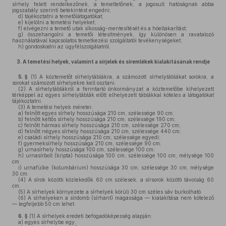
sírhely felett rendelkezőnek, a temettetőnek, a jogosult hatóságnak abba
jogszabály szerinti betekintést engedni;
d)
tájékoztatni a temetőlátogatókat;
e)
kijelölni a temetési helyeket;
f)
elvégezni a temető utak síkosság-mentesítését és a hóeltakarítást;
g)
összehangolni a temetői létesítmények, így különösen a ravatalozó
használatával kapcsolatos temetkezési szolgáltatói tevékenységeket;
h)
gondoskodni az ügyfélszolgálatról.
3.
A temetési helyek, valamint a sírjelek és síremlékek kialakításának rendje
5. §
(1)
A köztemetőt sírhelytáblákra, a számozott sírhelytáblákat sorokra, a
sorokat számozott sírhelyekre kell osztani.
(2)
A sírhelytáblákról a fenntartó önkormányzat a köztemetőbe kihelyezett
térképpel az egyes sírhelytáblák előtt elhelyezett táblákkal köteles a látogatókat
tájékoztatni.
(3)
A temetési helyek méretei:
a)
felnőtt egyes sírhely hosszúsága 210 cm, szélessége 90 cm;
b)
felnőtt kettős sírhely hosszúsága 210 cm, szélessége 190 cm;
c)
felnőtt hármas sírhely hosszúsága 210 cm, szélessége 270 cm;
d)
felnőtt négyes sírhely hosszúsága 210 cm, szélessége 440 cm;
e)
családi sírhely hosszúsága 210 cm, szélessége egyedi;
f)
gyermeksírhely hosszúsága 210 cm, szélessége 90 cm;
g)
urnasírhely hosszúsága 100 cm, szélessége 100 cm;
h)
urnasírbolt (kripta) hosszúsága 100 cm, szélessége 100 cm, mélysége 100
cm.
i)
urnafülke (kolumbárium) hosszúsága 30 cm, szélessége 30 cm, mélysége
30 cm.
(4)
A sírok közötti közlekedők 60 cm szélesek, a sírsorok közötti távolság 60
cm.
(5)
A sírhelyek környezete a sírhelyek körüli 30 cm széles sáv burkolható.
(6)
A sírhelyeken a sírdomb (sírhant) magassága — kialakítása nem kötelező
— legfeljebb 50 cm lehet.
6. §
(1)
A sírhelyek eredeti befogadóképesség alapján:
a)
egyes sírhelybe egy,