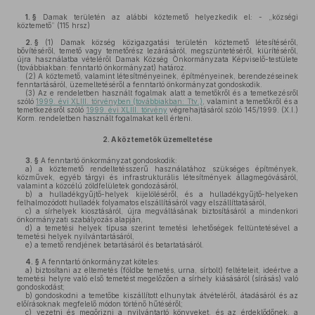
1. §
Damak területén az alábbi köztemető helyezkedik el: - „községi
köztemető” (115 hrsz)
2. §
(1)
Damak község közigazgatási területén köztemető létesítéséről,
bővítéséről, temető vagy temetőrész lezárásáról, megszüntetéséről, kiürítéséről,
újra használatba vételéről Damak Község Önkormányzata Képviselő-testülete
(továbbiakban: fenntartó önkormányzat) határoz.
(2)
A köztemető, valamint létesítményeinek, építményeinek, berendezéseinek
fenntartásáról, üzemeltetéséről a fenntartó önkormányzat gondoskodik.
(3)
Az e rendeletben használt fogalmak alatt a temetőkről és a temetkezésről
szóló
1999. évi XLIII. törvényben (továbbiakban: Ttv.)
, valamint a temetőkről és a
temetkezésről szóló
1999. évi XLIII. törvény
végrehajtásáról szóló 145/1999. (X.I.)
Korm. rendeletben használt fogalmakat kell érteni.
2.
A köztemetők üzemeltetése
3. §
A fenntartó önkormányzat gondoskodik:
a)
a köztemető rendeltetésszerű használatához szükséges építmények,
közművek, egyéb tárgyi és infrastrukturális létesítmények állagmegóvásáról,
valamint a közcélú zöldfelületek gondozásáról,
b)
a hulladékgyűjtő-helyek kijelöléséről, és a hulladékgyűjtő-helyeken
felhalmozódott hulladék folyamatos elszállításáról vagy elszállíttatásáról,
c)
a sírhelyek kiosztásáról, újra megváltásának biztosításáról a mindenkori
önkormányzati szabályozás alapján,
d)
a temetési helyek típusa szerint temetési lehetőségek feltüntetésével a
temetési helyek nyilvántartásáról,
e)
a temető rendjének betartásáról és betartatásáról.
4. §
A fenntartó önkormányzat köteles:
a)
biztosítani az eltemetés (földbe temetés, urna, sírbolt) feltételeit, ideértve a
temetési helyre való első temetést megelőzően a sírhely kiásásáról (sírásás) való
gondoskodást;
b)
gondoskodni a temetőbe kiszállított elhunytak átvételéről, átadásáról és az
előírásoknak megfelelő módon történő hűtéséről;
c)
vezetni és megőrizni a nyilvántartó könyveket, és az érdeklődőnek, a