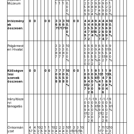
Múzeum
1
1
1
0,
2
3
3
9,
9
9
0
1,
0
5
8
8
8
6
5
2
2
0
6
6
2
7
4
9
0
3
%
9
9
4
%
8
8
6
%
Intézmény
0
0
0
0
3
3
3
10
0
0
4
4
4
9
4
4
4
10
ek
6
6
6
0,
5
4
4
9,
8
8
8
0,
összesen:
71
71
71
0
2
5
5
9
2
5
6
0
0
4
7
61
6
2
6
0
8
%
9
7
4
%
3
9
9
%
7
2
7
4
7
Polgármest
3
3
3
10
6
6
6
9
6
6
6
9
eri Hivatal
3
3
3
0,
3
0
0
9,
4
5
51
9,
8
8
8
0
6
8
4
3
9
5
5
4
7
7
7
0
5
5
5
5
2
51
8
0
%
2
2
9
%
6
2
7
%
0
0
2
2
Költségve
0
0
0
0
7
7
7
10
0
0
1
1
1
9
1
1
1
9
tési
0
0
0
0,
0
0
0
9,
13
1
13
9,
szervek
5
5
5
0
8
5
5
61
1
4
7
6
összesen:
8
8
8
0
9
4
0
%
4
1
6
9
%
01
2
2
9
2
8
%
7
9
0
9
0
4
2
6
6
Irányítósze
-1
-1
-1
9
-1
-1
-1
9
rvi
0
0
0
9,
0
0
0
9,
támogatás
8
5
5
61
8
5
5
61
9
4
0
%
9
4
0
%
01
2
2
01
2
2
7
9
0
7
9
0
2
6
2
6
Önkormán
4
4
10
2
1
1
10
2
2
2
10
1
3
3
10
7
11
12
10
yzat
57
6
2,
5
9
9
0,
4
4
4
0,
01
01
21
6,
17
7
0
2,