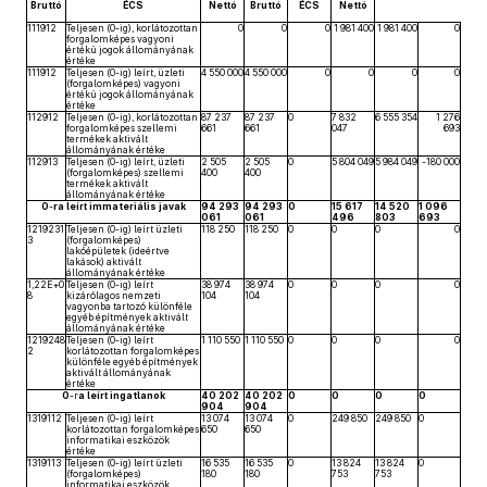
Bruttó
ÉCS
Nettó
Bruttó
ÉCS
Nettó
111912
Teljesen (0-ig), korlátozottan
0
0
0
1 981 400
1 981 400
0
forgalomképes vagyoni
értékű jogok állományának
értéke
111912
Teljesen (0-ig) leírt, üzleti
4 550 000
4 550 000
0
0
0
0
(forgalomképes) vagyoni
értékű jogok állományának
értéke
112912
Teljesen (0-ig), korlátozottan
87 237
87 237
0
7 832
6 555 354
1 276
forgalomképes szellemi
661
661
047
693
termékek aktivált
állományának értéke
112913
Teljesen (0-ig) leírt, üzleti
2 505
2 505
0
5 804 049
5 984 049
-180 000
(forgalomképes) szellemi
400
400
termékek aktivált
állományának értéke
0
-
ra
leírt immateriális javak
94 293
94 293
0
15 617
14 520
1 096
061
061
496
803
693
1219231
Teljesen (0-ig) leírt üzleti
118 250
118 250
0
0
0
0
3
(forgalomképes)
lakóépületek (ideértve
lakások) aktivált
állományának értéke
1,22E+0
Teljesen (0-ig) leírt
38 974
38 974
0
0
0
0
8
kizárólagos nemzeti
104
104
vagyonba tartozó különféle
egyéb építmények aktivált
állományának értéke
1219248
Teljesen (0-ig) leírt
1 110 550
1 110 550
0
0
0
0
2
korlátozottan forgalomképes
különféle egyéb építmények
aktivált állományának
értéke
0
-r
a
leírt ingatlanok
40 202
40 202
0
0
0
0
904
904
1319112
Teljesen (0-ig) leírt
13 074
13 074
0
249 850
249 850
0
korlátozottan forgalomképes
650
650
informatikai eszközök
értéke
1319113
Teljesen (0-ig) leírt üzleti
16 535
16 535
0
13 824
13 824
0
(forgalomképes)
180
180
753
753
informatikai eszközök