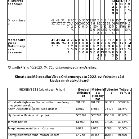
si szervek
13
14
117
11
7,
összesen:
1
1
80
7
9
4
2
8
3
1
9
0
6
%
9
6
7
Önkormányz
49
49
34
34
70
4
54
50
50
92
81
2
3
3
11
6
10
7
7
68
at
357
357
757
75
,4
00
00
00
00
,5
9
82
25
25
5,
08
70
357
34
,6
7
2
0
0
0
0
9
55
4
6
6
30
5
2
419
8
6
%
%
6
04
13
13
%
48
88
53
%
0
1
1
4
4
1
Mátészalka
49
49
34
3
70
4
5
5
5
9
81
2
3
3
11
7
11
8
8
71
Város
35
35
757
4
,4
0
4
0
0
2,
9
8
2
2
5,
21
8
47
4
,4
Önkormány
7
7
7
2
0
0
0
0
5
5
2
5
5
3
6
4
5
6
8
zata
5
%
0
0
0
0
9
5
4
6
6
0
9
4
22
5
%
összesen:
7
0
0
0
%
6
0
13
13
%
8
0
7
8
4
1
1
3
9
9
0
0
8
10. melléklet a 10/2023. (V. 25.) önkormányzati rendelethez
Kimutatás Mátészalka Város Önkormányzata 2022. évi felhalmozási
kiadásainak alakulásáról
MEGNEVEZÉS (adatok ezer Ft-ban)
Eredeti
Módosít
Teljesíté
Teljesít
előirányz
ott
s
és %-a
at
előirány
zat
Közlekedésfejlesztés Szabolcs-Szatmár-Bereg
191 333
191 333
191 333
100,00%
megyében projekt
Közműfejlesztési Építési Alap kiadásai
61 662
61 662
25 378
41,16%
Új bölcsőde Mátészalkán projekt
502 787
502 787
456 037
90,70%
Temető bővítés
54 603
54 603
27 000
49,45%
Településrendezési terv módosítása
8 972
8 972
4 486
50,00%
Közfoglalkoztatás felhalmozási kiadásai
47 250
49 165
45 073
91,68%