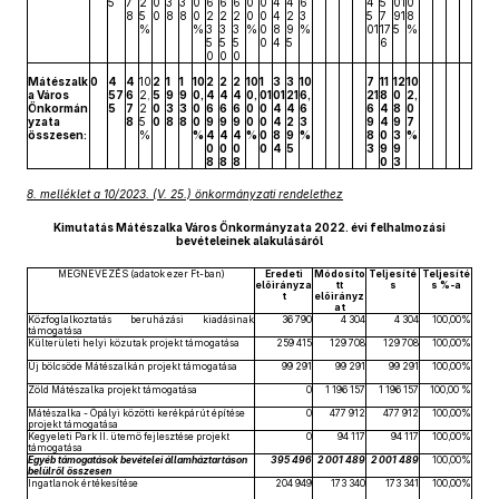
5
7
2
0
3
3
0
6
6
6
0
0
4
4
6
4
5
01
0
8
5
0
8
8
0
2
2
2
0
0
4
2
3
5
7
91
8
%
%
3
3
3
%
0
8
9
%
01
17
5
%
5
5
5
0
4
5
6
0
0
0
Mátészalk
0
4
4
10
2
1
1
10
2
2
2
10
1
3
3
10
7
11
12
10
a Város
57
6
2,
5
9
9
0,
4
4
4
0,
01
01
21
6,
21
8
0
2,
Önkormán
5
7
2
0
3
3
0
6
6
6
0
0
4
4
6
6
4
8
0
yzata
8
5
0
8
8
0
9
9
9
0
0
4
2
3
9
4
9
7
összesen:
%
%
4
4
4
%
0
8
9
%
8
0
3
%
0
0
0
0
4
5
3
9
9
8
8
8
0
3
8. melléklet a 10/2023. (V. 25.) önkormányzati rendelethez
Kimutatás Mátészalka Város Önkormányzata 2022. évi felhalmozási
bevételeinek alakulásáról
MEGNEVEZÉS (adatok ezer Ft-ban)
Eredeti
Módosíto
Teljesíté
Teljesíté
előirányza
tt
s
s %-a
t
előirányz
at
Közfoglalkoztatás beruházási kiadásinak
36 790
4 304
4 304
100,00%
támogatása
Külterületi helyi közutak projekt támogatása
259 415
129 708
129 708
100,00%
Új bölcsőde Mátészalkán projekt támogatása
99 291
99 291
99 291
100,00%
Zöld Mátészalka projekt támogatása
0
1 196 157
1 196 157
100,00 %
Mátészalka - Ópályi közötti kerékpárút építése
0
477 912
477 912
100,00%
projekt támogatása
Kegyeleti Park II. ütemő fejlesztése projekt
0
94 117
94 117
100,00%
támogatása
Egyéb támogatások bevételei államháztartáson
395 496
2 001 489
2 001 489
100,00%
belülről összesen
Ingatlanok értékesítése
204 949
173 340
173 341
100,00%