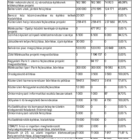
Főtér rekonstrukció, új városháza építésnek
162 560
162 560
74 923
46,09%
előkészítése projekt
Belterületi utak, járdák felújítása
200 000
270 595
124 171
45,89%
Bencsi köz közművesítése és építési telkek
20 001
0
0
0,00 %
kialakítása
Külterületi helyi közutak fejlesztése projekt
259 415
259 415
237 880
91,70%
Mátészalka - Ópályi közötti kerékpárút építése
0
477 912
0
0,00 %
projekt
Színház épület színpadi kötélzetrendszer cseréje
8 500
8 500
8 000
94,12%
Játszóterek teljes felújítása, bővítése, újak építése
30 000
0
0
0,00 %
Belvárosi piac megújítása projekt
533 010
533 010
20 949
3,93%
Zöld Mátészalka projekt megvalósítása
0
1 196 157
0
0,00%
Kegyeleti Park II. ütemű fejlesztése projekt
0
94 117
0
0,00%
megvalósítása
Mátészalkai Ipari Park fejlesztése, bővítése
300 000
300 000
19 592
6,53%
Országzászló állítása
1 000
3 500
3 500
100,00%
Közterületi kamerarendszer bővítése és pótlása
19 613
19 613
3 414
17,41%
Közterület-felügyelet eszközfejlesztése
12 000
0
0
0,00 %
Önkormányzati informatikai eszköz beszerzések
1 000
1 000
97
9,70%
Gólyakerti tó levegőztető berendezése
3 000
4 150
4 150
100,00%
Hulladékudvar és komposzt.telep területén
15 000
0
0
0,00 %
elvégzendő feladatok (hídmérleg)
Önkormányzati üdülők felújítása
5 000
0
0
0,00 %
Hulladéktárolók építése, kialakítása
15 000
15 000
0
0,00%
2594/11. hrsz-ú ingatlan meghatározott
2 000
2 000
0
0,00%
helyiségrészének megvásárlása, átalakítása
Kossuth út 25. sz. alatti ingatlan életveszélyes
11 000
11 000
7 917
71,97 %
helyzet elhárítása, állagmegóvása