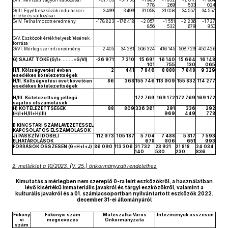
G/II. Nemzeti vagyon változásai
-51 755
-51 755
-1 965
-1 932
-2 017
-1 984
778
269
533
024
G/III. Egyéb eszközök induláskori
3 499
3 499
31 058
31 058
34 557
34 557
értéke és változásai
G/IV. Felhalmozott eredmény
-178 823
-176 418
-2 057
-1 551
-2 236
-1 727
856
532
679
950
G/V. Eszközök értékhelyesbítésének
forrása
G/VI. Mérleg szerinti eredmény
2 405
34 281
506 324
416 145
508 729
450 426
G) SAJÁT TŐKE (G/I+……..+G/VI)
-26 971
7 310
15 691
16 140
15 664
16 148
101
755
130
065
H/I. Költségvetési évben
2
441
7 846
8 888
7 848
9 329
esedékes kötelezettségek
H/II. Költségvetési évet követően
86
368
155 746
113 909
155 832
114 277
esedékes kötelezettségek
H/III. Kötelezettség jellegű
172 769
169 172
172 769
169 172
sajátos elszámolások
H) KÖTELEZETTSÉGEK
88
809
336 361
291
336
292
(H/I+H/II+H/III)
969
449
778
I) KINCSTÁRI SZÁMLAVEZETÉSSEL
KAPCSOLATOS ELSZÁMOLÁSOK
J) PASSZÍV IDŐBELI
112 973
105 187
5 704
7 488
5 817
7 593
ELHATÁROLÁSOK
678
806
651
993
FORRÁSOK ÖSSZESEN (G+H+I+J)
86 090
113 306
21 732
23 921
21 818
24 034
140
530
230
836
2. melléklet a 10/2023. (V. 25.) önkormányzati rendelethez
Kimutatás a mérlegben nem szereplő 0-ra leírt eszközökről, a használatban
lévő kisértékű immateriális javakról és tárgyi eszközökről, valamint a
kulturális javakról és a 01. számlacsoportban nyilvántartott eszközök 2022.
december 31-ei állományáról
Főköny
Főkönyvi szám
Mátészalka Város
Intézmények összesen
vi
megnevezés
Önkormányzata
szám