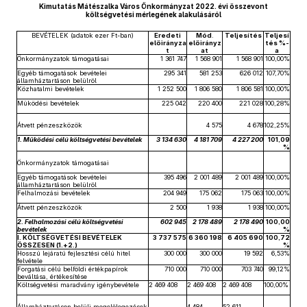
Kimutatás Mátészalka Város Önkormányzat 2022. évi összevont
költségvetési mérlegének alakulásáról
BEVÉTELEK (adatok ezer Ft-ban)
Eredeti
Mód
.
Teljesítés
Teljesí
előirányza
előirányz
tés %-
t
at
a
Önkormányzatok támogatásai
1 361 747
1 568 901
1 568 901
100,00%
Egyéb támogatások bevételei
295 341
581 253
626 012
107,70%
államháztartáson belülről
Közhatalmi bevételek
1 252 500
1 806 580
1 806 581
100,00%
Működési bevételek
225 042
220 400
221 028
100,28%
Átvett pénzeszközök
4 575
4 678
102,25%
1. Működési célú költségvetési bevételek
3 134 630
4 181 709
4 227 200
101,09
%
Önkormányzatok támogatásai
Egyéb támogatások bevételei
395 496
2 001 489
2 001 489
100,00%
államháztartáson belülről
Felhalmozási bevételek
204 949
175 062
175 063
100,00%
Átvett pénzeszközök
2 500
1 938
1 938
100,00%
2. Felhalmozási célú költségvetési
602 945
2 178 489
2 178 490
100,00
bevételek
%
I. KÖLTSÉGVETÉSI BEVÉTELEK
3 737 575
6 360 198
6 405 690
100,72
ÖSSZESEN (1.+2.)
%
Hosszú lejáratú fejlesztési célú hitel
300 000
300 000
19 592
6,53%
felvétele
Forgatási célú belföldi értékpapírok
710 000
710 000
703 740
99,12%
beváltása, értékesítése
Költségvetési maradvány igénybevétele
2 469 408
2 469 408
2 469 408
100,00%
Államháztartáson belüli megelőlegezések
4 484
52 611