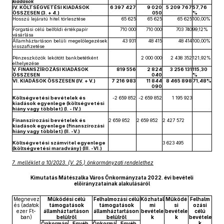
kiadások
IV. KÖLTSÉGVETÉSI KIADÁSOK
6 397 427
9 020
5 209 767
57,76
ÖSSZESEN (3. + 4.)
050
%
Hosszú lejáratú hitel törlesztése
65 625
65 625
65 625
100,00%
Forgatási célú belföldi értékpapír
710 000
710 000
703 740
99,12%
vásárlása
Államháztartáson belüli megelőlegezések
43 931
48 415
48 414
100,00%
visszafizetése
Pénzeszközök lekötött bankbetétként
2 000 000
2 438 352
121,92%
elhelyezése
V. FINANSZÍROZÁSI KIADÁSOK
819 556
2 824
3 256 131
115,30
ÖSSZESEN
040
%
VI. KIADÁSOK ÖSSZESEN (IV. + V.)
7 216 983
11 844
8 465 898
71,48%
090
Költségvetési bevételek és
-2 659 852
-2 659 852
1 195 923
kiadások egyenlege (költségvetési
hiány vagy többlet) (I. - IV.)
Finanszírozási bevételek és
2 659 852
2 659 852
2 427 572
kiadások egyenlege (finanszírozási
hiány vagy többlet) (II. -V.)
Költségvetési számvitel egyenlege
3 623 495
(költségvetési maradvány) (III. -VI.)
7. melléklet a 10/2023. (V. 25.) önkormányzati rendelethez
Kimutatás Mátészalka Város Önkormányzata 2022. évi bevételi
előirányzatainak alakulásáról
Megnevez
Működési célú
Felhalmozási célú
Közhatal
Működé
Felhalm
és (adatok
támogatások
támogatások
mi
si
ozási
ezer Ft-
államháztartáson
államháztartáson
bevétele
bevétele
célú
ban)
belülről
belülről
k
k
bevétele
k
Önkormán
Egyéb
Önkormá
Egyéb