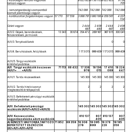
- kizárólagos nemzeti vagyonba
8 625 923
9 736 705
8 625 923
9 736
tartozó vagyon
705
- nemzetgazdasági szempontból
742 088
742 088
742 088
742 088
kiemelt jelentőségű vagyon
- korlátozottan forgalomképes vagyon
57 770
57 558
3 998 791
3 980 166
4 056 561
4 037
724
Üzleti vagyon
2 444
2 408
2 444
2 408
687
480
687
480
A/II/2. Gépek, berendezések,
13 343
30 874
354 472
269 167
367 815
300 041
felszerelések, járművek
A/II/3. Tenyészállatok
0
0
A/II/4. Beruházások, felújítások
1 173 015
999 409
1 173 015
999 409
A//II/5. Tárgyi eszközök
értékhelyesbítése
A/II. Tárgyi eszközök összesen
71 113
88 432
17 338
18 136
17 410
18 224
(A/II/1+……+A/II/5)
976
015
089
447
A/III/1. Tartós részesedések
145 300
145 300
145 300
145 300
A/III/2. Tartós hitelviszonyt
2
2
2
2
megtestesítő értékpapírok
A/III/3. Befektetett pénzügyi eszközök
értékhelyesbítése
A/III. Befektetett pénzügyi
145 302
145 302
145 302
145 302
eszközök (A/III/1+A/III/2+A/III/3)
A/IV. Koncesszióba,
810 137
807
810 137
807
vagyonkezelésbe adott eszközök
405
405
A) NEMZETI VAGYONBA TARTOZÓ
71 952
89 359
18 306
19 095
18 378
19 185
BEFEKTETETT ESZKÖZÖK
276
699
228
058
(A/I+A/II+A/III+A/IV)