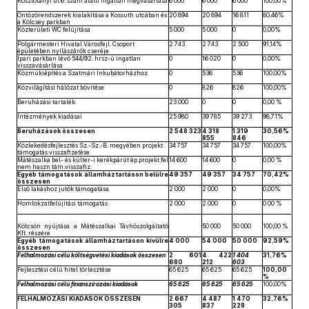
Kosztolányi út 6. szám alatti ingatlan megvásárlása
6 000
6 000
6 000
100,00%
Öntözőrendszerek kialakítása a Kossuth utcában és
20 894
20 894
16 811
80,46%
a Kölcsey parkban
Közterületi WC felújítása
5 000
5 000
0
0,00%
Polgármesteri Hivatal Városfejl. Csoport
2 743
2 743
2 500
91,14%
épületében nyílászárók cseréje
Ipari parkban lévő 544/92. hrsz-ú ingatlan
0
16 020
0
0,00%
visszavásárlása
Közműkiépítés a Szatmári Inkubátorházhoz
0
536
536
100,00%
Közvilágítási hálózat bővítése
0
826
826
100,00%
Beruházási tartalék
23 000
0
0
0,00 %
Intézmények kiadásai
25 980
39 785
39 273
98,71%
Beruházások összesen
2 548 323
4 318
1 319
30,56%
855
846
Közlekedésfejlesztés Sz.-Sz.-B. megyében projekt
34 757
34 757
34 757
100,00%
támogatás visszafizetése
Mátészalka bel- és külter-i kerékpárút ép.projekt fel
14 600
14 600
0
0,00 %
nem haszn.tám.visszafiz.
Egyéb támogatások államháztartáson belülre
49 357
49 357
34 757
70,42%
összesen
Első lakáshoz jutók támogatása
2 000
2 000
0
0,00%
Homlokzatfelújítási támogatás
2 000
2 000
0
0 00 %
Kölcsön nyújtása a Mátészalkai Távhőszolgáltató
50 000
50 000
100,00 %
Kft. részére
Egyéb támogatások államháztartáson kívülre
4 000
54 000
50 000
92,59%
összesen
Felhalmozási célú költségvetési kiadások összesen
2 601
4 422
1 404
31,76%
680
212
603
Fejlesztési célú hitel törlesztése
65 625
65 625
65 625
100,00
%
Felhalmozási célú finanszírozási kiadások
65 625
65 625
65 625
100,00%
FELHALMOZÁSI KIADÁSOK ÖSSZESEN
2 667
4 487
1 470
32,76%
305
837
228