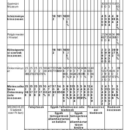
Szatmári
30
30
15
153
51,
Múzeum
0
0
3
00
%
Intézménye
16
161
16
99
4
5
4
4
9
k összesen:
2
1
,3
3
0
8
88
6,
8
0
6
8
4
4
%
0
5
4
3
%
Polgármester
21
34
34
34
99
i Hivatal
68
72
54
389
,0
0
0
6
5
%
Költségveté
16
161
16
99
2
3
3
39
9
si szervek
2
1
,3
5
9
9
27
8,
összesen:
8
9
7
4
3
71
%
8
8
3
%
0
5
0
Önkormányz
25
25
25
25
100
477
570
546
54
95
51
55
54
54
98
12
40
2
4
1
1
29
at
2
2
2
2
,00
410
770
689
6
,7
9
3
7
7
,8
00
0
52
27
28
28
,9
368
378
378
378
%
68
8
88
46
29
29
8
0
88
2
9
0
0
3
9
%
9
4
1
1
%
9
34
07
57
573
%
3
0
3
Mátészalka
25
25
25
25
10
47
57
54
5
9
51
5
5
5
9
12
4
2
4
1
1
3
Város
2
2
2
2
0,
7
0
6
4
5,
9
5
4
4
8,
0
0
5
31
3
31
0,
Önkormány
36
37
37
37
00
41
93
850
6
7
8
3
7
7
8
0
0
4
8
2
9
5
zata
8
8
8
8
%
0
2
8
8
8
4
2
2
8
0
8
8
8
0
84
6
összesen:
5
%
9
6
91
91
%
8
3
5
0
6
%
0
4
9
2
5
0
3
3
MEGNEVEZÉ
Felújítások
Egyéb felhalmozási célú
Finanszíroz
Kiadások
S (adatok
kiadások
ási
összesen
ezer Ft-ban)
kiadások
Egyéb
Egyéb
támogatások
támogatáso
államháztartás
k
on belülre
államháztar
táson
kívülre