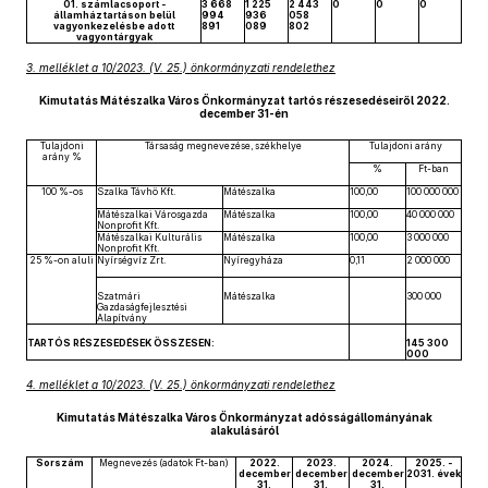
01. számlacsoport -
3 668
1 225
2 443
0
0
0
államháztartáson belül
994
936
058
vagyonkezelésbe adott
891
089
802
vagyontárgyak
3. melléklet a 10/2023. (V. 25.) önkormányzati rendelethez
Kimutatás Mátészalka Város Önkormányzat tartós részesedéseiről 2022.
december 31-én
Tulajdoni
Társaság megnevezése, székhelye
Tulajdoni arány
arány %
%
Ft-ban
100 %-os
Szalka Távhő Kft.
Mátészalka
100,00
100 000 000
Mátészalkai Városgazda
Mátészalka
100,00
40 000 000
Nonprofit Kft.
Mátészalkai Kulturális
Mátészalka
100,00
3 000 000
Nonprofit Kft.
25 %-on aluli
Nyírségvíz Zrt.
Nyíregyháza
0,11
2 000 000
Szatmári
Mátészalka
300 000
Gazdaságfejlesztési
Alapítvány
TARTÓS RÉSZESEDÉSEK ÖSSZESEN:
145 300
000
4. melléklet a 10/2023. (V. 25.) önkormányzati rendelethez
Kimutatás Mátészalka Város Önkormányzat adósságállományának
alakulásáról
Sorszám
Megnevezés (adatok Ft-ban)
2022.
2023.
2024.
2025. -
december
december
december
2031. évek
31.
31.
31.