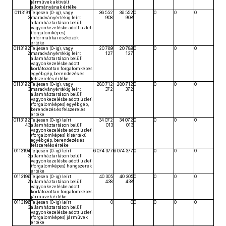
járművek aktivált
állományának értéke
0113191
Teljesen (0-ig), vagy
36 552
36 552
0
0
0
0
3
maradványértékig leírt
908
908
államháztartáson belüli
vagyonkezelésbe adott üzleti
(forgalomképes)
informatikai eszközök
értéke
0113192
Teljesen (0-ig), vagy
20 789
20 789
0
0
0
0
2
maradványértékig leírt
127
127
államháztartáson belüli
vagyonkezelésbe adott
korlátozottan forgalomképes
egyéb gép, berendezés és
felszerelés értéke
0113192
Teljesen (0-ig), vagy
280 712
280 712
0
0
0
0
3
maradványértékig leírt
372
372
államháztartáson belüli
vagyonkezelésbe adott üzleti
(forgalomképes) egyéb gép,
berendezés és felszerelés
értéke
0113192
Teljesen (0-ig) leírt
34 072
34 072
0
0
0
0
43
államháztartáson belüli
013
013
vagyonkezelésbe adott üzleti
(forgalomképes) kisértékű
egyéb gép, berendezés és
felszerelés értéke
0113194
Teljesen (0-ig) leírt
6 074 377
6 074 377
0
0
0
0
3
államháztartáson belüli
vagyonkezelésbe adott üzleti
(forgalomképes) hangszerek
értéke
0113196
Teljesen (0-ig) leírt
40 305
40 305
0
0
0
0
2
államháztartáson belüli
438
438
vagyonkezelésbe adott
korlátozottan forgalomképes
járművek értéke
0113196
Teljesen (0-ig) leírt
0
0
0
0
0
0
3
államháztartáson belüli
vagyonkezelésbe adott üzleti
(forgalomképes) járművek
értéke