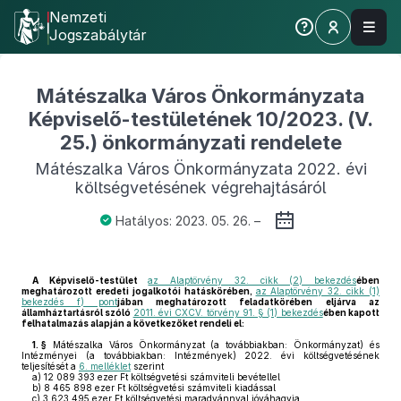
Nemzeti
Jogszabálytár
Mátészalka Város Önkormányzata
Képviselő-testületének 10/2023. (V.
25.) önkormányzati rendelete
Mátészalka Város Önkormányzata 2022. évi
költségvetésének végrehajtásáról
Hatályos: 2023. 05. 26. –
A Képviselő-testület
az Alaptörvény 32. cikk (2) bekezdés
ében
meghatározott eredeti jogalkotói hatáskörében,
az Alaptörvény 32. cikk (1)
bekezdés f) pont
jában meghatározott feladatkörében eljárva az
államháztartásról szóló
2011. évi CXCV. törvény 91. § (1) bekezdés
ében kapott
felhatalmazás alapján a következőket rendeli el:
1. §
Mátészalka Város Önkormányzat (a továbbiakban: Önkormányzat) és
Intézményei (a továbbiakban: Intézmények) 2022. évi költségvetésének
teljesítését a
6. melléklet
szerint
a)
12 089 393 ezer Ft költségvetési számviteli bevétellel
b)
8 465 898 ezer Ft költségvetési számviteli kiadással
c)
3 623 495 ezer Ft költségvetési maradvánnyal jóváhagyja.