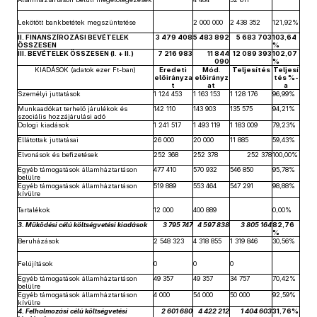
Lekötött bankbetétek megszüntetése
2 000 000
2 438 352
121,92%
II. FINANSZÍROZÁSI BEVÉTELEK
3 479 408
5 483 892
5 683 703
103,64
ÖSSZESEN
%
III. BEVÉTELEK ÖSSZESEN (I. + II.)
7 216 983
11 844
12 089 393
102,07
090
%
KIADÁSOK (adatok ezer Ft-ban)
Eredeti
Mód
.
Teljesítés
Teljesí
előirányza
előirányz
tés %-
t
at
a
Személyi juttatások
1 124 453
1 163 153
1 128 176
96,99%
Munkaadókat terhelő járulékok és
142 110
143 903
135 575
94,21%
szociális hozzájárulási adó
Dologi kiadások
1 241 517
1 493 119
1 183 009
79,23%
Ellátottak juttatásai
26 000
20 000
11 885
59,43%
Elvonások és befizetések
252 368
252 378
252 378
100,00%
Egyéb támogatások államháztartáson
477 410
570 932
546 850
95,78%
belülre
Egyéb támogatások államháztartáson
519 889
553 464
547 291
98,88%
kívülre
Tartalékok
12 000
400 889
0,00%
3. Működési célú költségvetési kiadások
3 795 747
4 597 838
3 805 164
82,76
%
Beruházások
2 548 323
4 318 855
1 319 846
30,56%
Felújítások
0
0
0
Egyéb támogatások államháztartáson
49 357
49 357
34 757
70,42%
belülre
Egyéb támogatások államháztartáson
4 000
54 000
50 000
92,59%
kívülre
4. Felhalmozási célú költségvetési
2 601 680
4 422 212
1 404 603
31,76%