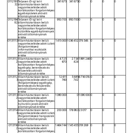
0112193
Teljesen (0-ig) leírt
341 875
341 875
0
0
0
0
32
államháztartáson belüli
vagyonkezelésbe adott
korlátozottan forgalomképes
egyéb épületek aktivált
állományának értéke
0112194
Teljesen (0-ig) leírt
950 700
950 700
0
0
0
0
82
államháztartáson belüli
vagyonkezelésbe adott
korlátozottan forgalomképes
különféle egyéb építmények
aktivált állományának
értéke
01131113
Államháztartáson belüli
1 415 000
1 036 452
378 548
0
0
0
vagyonkezelésbe adott üzleti
(forgalomképes)
informatikai eszközök
aktivált állományának
értéke
0113112
Államháztartáson belüli
4 725
2 734
1 991 246
0
0
0
2
vagyonkezelésbe adott
670
424
korlátozottan forgalomképes
egyéb gép, berendezés és
felszerelés aktivált
állományának értéke
0113112
Államháztartáson belüli
12 611
5 895
6 716 018
0
0
0
3
vagyonkezelésbe adott üzleti
760
742
(forgalomképes) egyéb gép,
berendezés és felszerelés
aktivált állományának
értéke
0113113
Államháztartáson belüli
1 090 000
0
1 090 000
0
0
0
2
vagyonkezelésbe adott
korlátozottan forgalomképes
kulturális javak aktivált
állományának értéke
0113114
Államháztartáson belüli
200 000
176 983
23 017
0
0
0
3
vagyonkezelésbe adott üzleti
(forgalomképes) hangszerek
aktivált állományának
értéke
0113116
Államháztartáson belüli
1 464 744
1 145 455
319 289
0
0
0
2
vagyonkezelésbe adott
korlátozottan forgalomképes