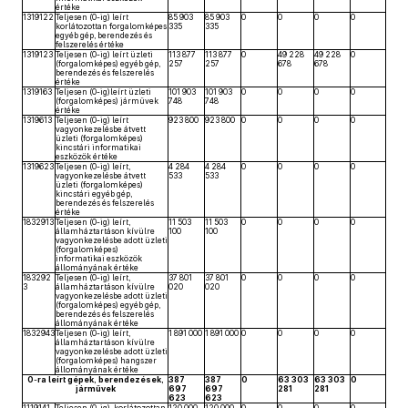
értéke
1319122
Teljesen (0-ig) leírt
85 903
85 903
0
0
0
0
korlátozottan forgalomképes
335
335
egyéb gép, berendezés és
felszerelés értéke
1319123
Teljesen (0-ig) leírt üzleti
113 877
113 877
0
49 228
49 228
0
(forgalomképes) egyéb gép,
257
257
678
678
berendezés és felszerelés
értéke
1319163
Teljesen (0-ig)leírt üzleti
101 903
101 903
0
0
0
0
(forgalomképes) járművek
748
748
értéke
1319613
Teljesen (0-ig) leírt
923 800
923 800
0
0
0
0
vagyonkezelésbe átvett
üzleti (forgalomképes)
kincstári informatikai
eszközök értéke
1319623
Teljesen (0-ig) leírt,
4 284
4 284
0
0
0
0
vagyonkezelésbe átvett
533
533
üzleti (forgalomképes)
kincstári egyéb gép,
berendezés és felszerelés
értéke
1832913
Teljesen (0-ig) leírt,
11 503
11 503
0
0
0
0
államháztartáson kívülre
100
100
vagyonkezelésbe adott üzleti
(forgalomképes)
informatikai eszközök
állományának értéke
183292
Teljesen (0-ig) leírt,
37 801
37 801
0
0
0
0
3
államháztartáson kívülre
020
020
vagyonkezelésbe adott üzleti
(forgalomképes) egyéb gép,
berendezés és felszerelés
állományának értéke
1832943
Teljesen (0-ig) leírt,
1 891 000
1 891 000
0
0
0
0
államháztartáson kívülre
vagyonkezelésbe adott üzleti
(forgalomképes) hangszer
állományának értéke
0
-
ra
leírt gépek, berendezések,
387
387
0
63 303
63 303
0
járművek
697
697
281
281
623
623