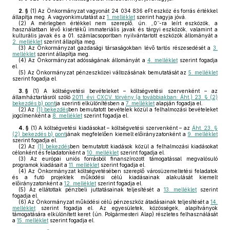
2. §
(1)
Az Önkormányzat vagyonát 24 034 836 eFt eszköz és forrás értékkel
állapítja meg. A vagyonkimutatást az
1. melléklet
szerint hagyja jóvá.
(2)
A mérlegben értékkel nem szereplő, ún. „0”-ra leírt eszközök, a
használatban lévő kisértékű immateriális javak és tárgyi eszközök, valamint a
kulturális javak és a 01. számlacsoportban nyilvántartott eszközök állományát a
2. melléklet
szerint állapítja meg.
(3)
Az Önkormányzat gazdasági társaságokban lévő tartós részesedését a
3.
melléklet
szerint állapítja meg.
(4)
Az Önkormányzat adósságának állományát a
4. melléklet
szerint fogadja
el.
(5)
Az Önkormányzat pénzeszközei változásának bemutatását az
5. melléklet
szerint fogadja el.
3. §
(1)
A költségvetési bevételeket – költségvetési szervenként – az
államháztartásról szóló
2011. évi CXCV. törvény (a továbbiakban: Áht.) 23. § (2)
bekezdés b) pont
ja szerinti elkülönítésben a
7. melléklet
alapján fogadja el.
(2)
Az
(1) bekezdés
ben bemutatott bevételek közül a felhalmozási bevételeket
jogcímenként a
8. melléklet
szerint fogadja el.
4. §
(1)
A költségvetési kiadásokat – költségvetési szervenként – az
Áht. 23. §
(2) bekezdés b) pont
jának megfelelően kiemelt előirányzatonként a
9. melléklet
szerint fogadja el.
(2)
Az
(1) bekezdés
ben bemutatott kiadások közül a felhalmozási kiadásokat
célonként és feladatonként a
10. melléklet
szerint fogadja el.
(3)
Az európai uniós forrásból finanszírozott támogatással megvalósuló
programok kiadásait a
11. melléklet
szerint fogadja el.
(4)
Az Önkormányzat költségvetésében szereplő városüzemeltetési feladatok
és a futó projektek működési célú kiadásainak alakulását kiemelt
előirányzatonként a
12. melléklet
szerint fogadja el.
(5)
Az ellátottak pénzbeli juttatásainak teljesítését a
13. melléklet
szerint
fogadja el.
(6)
Az Önkormányzat működési célú pénzeszköz átadásainak teljesítését a
14.
melléklet
szerint fogadja el. Az egyesületek, közösségek, alapítványok
támogatására elkülönített keret (ún. Polgármesteri Alap) részletes felhasználását
a
15. melléklet
szerint fogadja el.