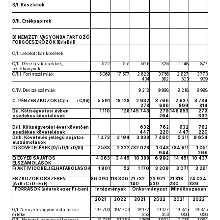
B/I. Készletek
B/II. Értékpapírok
B) NEMZETI VAGYONBA TARTOZÓ
FORGÓESZKÖZÖK (B/I+B/II)
C/I. Lekötött bankbetétek
C/II. Pénztárak, csekkek,
522
551
626
326
1 148
877
betétkönyvek
C/III. Forintszámlák
5 069
17 577
2 622
3 756
2 627
3 773
434
362
503
939
C/IV. Deviza számlák
9 218
9 998
9 218
9 998
C. PÉNZESZKÖZÖK (C/I+…..+C/IV)
5 591
18 128
2 632
3 766
2 637
3 784
278
686
869
814
D/I. Költségvetési évben
1 110
128
145 743
279
146 853
279
esedékes követelések
264
392
D/II. Költségvetési évet követően
632
762
632
762
esedékes követelések
447
220
447
220
D/III. Követelés jellegű sajátos
1 473
2 194
3 838
7 460
5 311
9 654
elszámolások
D) KÖVETELÉSEK (D/I+D/II+D/III)
2 583
2 322
782 028
1 048
784 611
1 051
944
266
E) EGYÉB SAJÁTOS
4 063
3 445
10 388
6 992
14 451
10 437
ELSZÁMOLÁSOK
F) AKTÍV IDŐBELI ELHATÁROLÁSOK
1 901
52
1 170
3 209
3 071
3 261
ESZKÖZÖK ÖSSZESEN
86 090
113 306
21 732
23 921
21 818
24 034
(A+B+C+D+E+F)
140
530
230
836
FORRÁSOK (adatok ezer Ft-ban)
Intézmények
Önkormányzat
Mindösszesen
2021
2022
2021
2022
2021
2022
G/I. Nemzeti vagyon induláskori
197 703
197 703
19 177
19 177
19 375
19 375
értéke
353
353
056
056