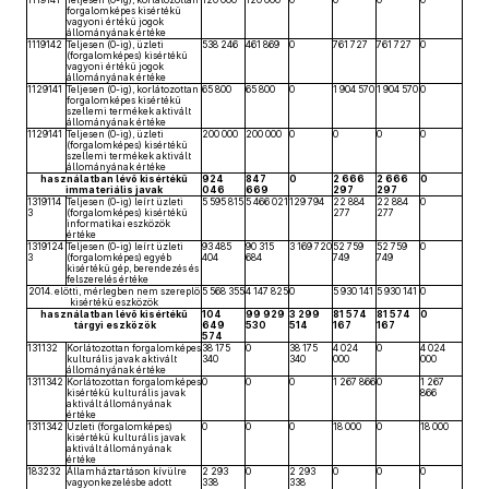
1119141
Teljesen (0-ig), korlátozottan
120 000
120 000
0
0
0
0
forgalomképes kisértékű
vagyoni értékű jogok
állományának értéke
1119142
Teljesen (0-ig), üzleti
538 246
461 869
0
761 727
761 727
0
(forgalomképes) kisértékű
vagyoni értékű jogok
állományának értéke
1129141
Teljesen (0-ig), korlátozottan
65 800
65 800
0
1 904 570
1 904 570
0
forgalomképes kisértékű
szellemi termékek aktivált
állományának értéke
1129141
Teljesen (0-ig), üzleti
200 000
200 000
0
0
0
0
(forgalomképes) kisértékű
szellemi termékek aktivált
állományának értéke
használatban lévő kisértékű
924
847
0
2 666
2 666
0
immateriális javak
046
669
297
297
1319114
Teljesen (0-ig) leírt üzleti
5 595 815
5 466 021
129 794
22 884
22 884
0
3
(forgalomképes) kisértékű
277
277
informatikai eszközök
értéke
1319124
Teljesen (0-ig) leírt üzleti
93 485
90 315
3 169 720
52 759
52 759
0
3
(forgalomképes) egyéb
404
684
749
749
kisértékű gép, berendezés és
felszerelés értéke
2014. előtti, mérlegben nem szereplő
5 568 355
4 147 825
0
5 930 141
5 930 141
0
kisértékű eszközök
használatban lévő kisértékű
104
99 929
3 299
81 574
81 574
0
tárgyi eszközök
649
530
514
167
167
574
131132
Korlátozottan forgalomképes
38 175
0
38 175
4 024
0
4 024
kulturális javak aktivált
340
340
000
000
állományának értéke
1311342
Korlátozottan forgalomképes
0
0
0
1 267 866
0
1 267
kisértékű kulturális javak
866
aktivált állományának
értéke
1311342
Üzleti (forgalomképes)
0
0
0
18 000
0
18 000
kisértékű kulturális javak
aktivált állományának
értéke
183232
Államháztartáson kívülre
2 293
0
2 293
0
0
0
vagyonkezelésbe adott
338
338