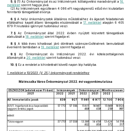
5. §
(1)
Az Önkormányzat és az Intézmények költségvetési maradványát a
16.
melléklet
szerint hagyja jóvá.
(2)
Az Intézmények együttesen 4 086 eFt nagyságrendű előző évi kiutalatlan
fenntartói támogatását elvonja.
6. §
A helyi önkormányzatok általános működéséhez és ágazati feladatainak
ellátásához kapott állami támogatás elszámolását a
17. melléklet
alapján 6 405
879 Ft kiutalási igénnyel tudomásul veszi.
7. §
Az Önkormányzat által 2022. évben nyújtott közvetett támogatások
alakulását a
18. melléklet
szerint fogadja el.
8. §
A több éves kihatással járó döntések számszerűsítésének bemutatását
évenkénti bontásban a
19. melléklet
szerint fogadja el.
9. §
Az Önkormányzat és Intézményei 2022. évi kötelezettségeinek
állományát a
20. melléklet
szerint tudomásul veszi.
10. §
Ez a rendelet a kihirdetését követő napon lép hatályba.
1. melléklet a 10/2023. (V. 25.) önkormányzati rendelethez
Mátészalka Város Önkormányzat 2022. évi vagyonkimutatása
ESZKÖZÖK (adatok ezer Ft-ban)
Intézmények
Önkormányzat
Mindösszesen
2021
2022
2021
2022
2021
2022
A/I. Immateriális javak
839
927
11 861
6 977
12 700
7 904
A/II/1. Ingatlanok és a kapcsolódó
57 770
57 558
15 811
16 867
15 869
16 924
vagyoni értékű jogok
489
439
259
997
ebből:
Törzsvagyon
57 770
57 558
13 366
14 458
13 424
14 516
802
959
572
517