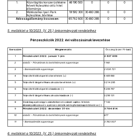
1.
Közvilágítás korszerűsítésére
46 190 500
0
0
0
felvett fejlesztési célú hitel
állománya
2.
Mátészalkai Ipari Park
19 592 300
30 480 268
0
0
fejlesztése, bővítése
Adósságállomány összesen:
65 782 800
30 480 268
0
0
5. melléklet a 10/2023. (V. 25.) önkormányzati rendelethez
Pénzeszközök 2022. évi változásának levezetése
Sorszám
Megnevezés
Összeg (ezer Ft-ban)
1
Pénzkészlet 2022. január 1-jén
2 637 869
2
ebből: - Pénztárak és betétkönyvek egyenlege
1 148
3
- Bankszámlák egyenlege
2 636 721
4
Teljesített költségvetési bevételek (+)
6 405 690
5
Teljesített tárgyévi finanszírozási bevételek (+)
3 214 295
6
Teljesített költségvetési kiadások (-)
5 209 767
7
Teljesített tárgyévi finanszírozási kiadások (-)
3 256 131
8
Kizárólag a pénzügyi számvitelben elszámolt sajátos tételek
7 142
állományváltozása és a pénzeszközök mérlegfordulónapi értékelése(-)
9
Pénzkészlet 2022. december 31-én
3 784 814
10
ebből: - Pénztárak és betétkönyvek egyenlege
877
11
- Bankszámlák egyenlege
3 783 937
6. melléklet a 10/2023. (V. 25.) önkormányzati rendelethez