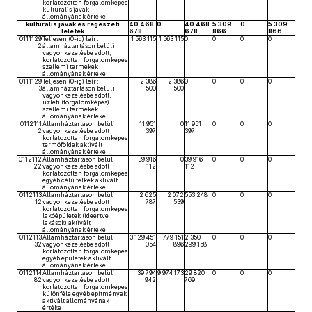
korlátozottan forgalomképes
kulturális javak
állományának értéke
kultúrális javak és régészeti
40 468
0
40 468
5 309
0
5 309
leletek
678
678
866
866
0111129
Teljesen (0-ig) leírt
1 563 115
1 563 115
0
0
0
0
2
államháztartáson belüli
vagyonkezelésbe adott,
korlátozottan forgalomképes
szellemi termékek
állományának értéke
0111129
Teljesen (0-ig) leírt
2 386
2 386
0
0
0
0
3
államháztartáson belüli
500
500
vagyonkezelésbe adott,
üzleti (forgalomképes)
szellemi termékek
állományának értéke
0112111
Államháztartáson belüli
11 951
0
11 951
0
0
0
2
vagyonkezelésbe adott
397
397
korlátozottan forgalomképes
termőföldek aktivált
állományának értéke
0112112
Államháztartáson belüli
39 916
0
39 916
0
0
0
22
vagyonkezelésbe adott
112
112
korlátozottan forgalomképes
egyéb célú telkek aktivált
állományának értéke
0112113
Államháztartáson belüli
2 625
2 072
553 248
0
0
0
12
vagyonkezelésbe adott
787
539
korlátozottan forgalomképes
lakóépületek (ideértve
lakások) aktivált
állományának értéke
0112113
Államháztartáson belüli
3 129 451
779 151
2 350
0
0
0
32
vagyonkezelésbe adott
054
896
299 158
korlátozottan forgalomképes
egyéb épületek aktivált
állományának értéke
0112114
Államháztartáson belüli
39 794
9 974 173
29 820
0
0
0
82
vagyonkezelésbe adott
942
769
korlátozottan forgalomképes
különféle egyéb építmények
aktivált állományának
értéke