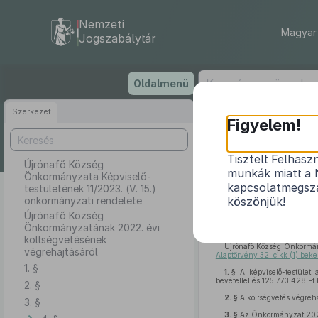
Nemzeti
Magyar 
Jogszabálytár
Ugrás
Oldalmenü
a
tartalomra
Szerkezet
Újrónafő
Figyelem!
1
Tisztelt Felhasz
Újrónafő Község
munkák miatt a 
Önkormányzata Képviselő-
Újrónafő Közsé
kapcsolatmegsza
testületének 11/2023. (V. 15.)
önkormányzati rendelete
köszönjük!
Újrónafő Község
Önkormányzatának 2022. évi
költségvetésének
Újrónafő Község Önkormán
végrehajtásáról
Alaptörvény 32. cikk (1) beke
1. §
1. §
A képviselő-testület 
bevétellel és 125.773.428 Ft
2. §
2. §
A költségvetés végreha
3. §
3. §
Az Önkormányzat 2022.