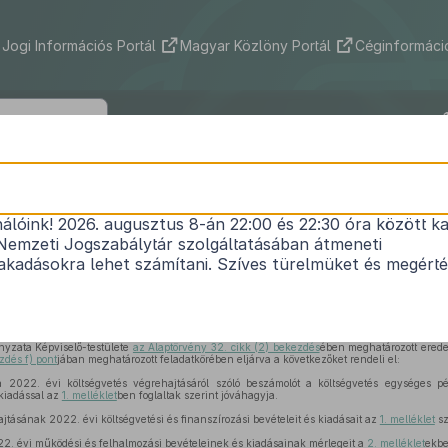
Jogi Információs Portál
Magyar Közlöny Portál
Céginformáció
 Község Önkormányzata Képviselő-tes
1/2023. (V. 15.) önkormányzati rendele
nálóink! 2026. augusztus 8-án 22:00 és 22:30 óra között ka
Nemzeti Jogszabálytár szolgáltatásában átmeneti
g Önkormányzatának 2022. évi költségvetésének 
kadásokra lehet számítani. Szíves türelmüket és megért
Hatályos: 2023. 05. 16. –
yzata Képviselő-testülete
az Alaptörvény 32. cikk (2) bekezdés
ében meghatározott eredet
zdés f) pont
jában meghatározott feladatkörében eljárva a következőket rendeli el:
a 2022. évi költségvetés végrehajtásáról szóló beszámolót a költségvetés egységes p
 kiadással az
1. melléklet
ben foglaltak szerint jóváhagyja.
jtásának 2022. évi költségvetési és finanszírozási bevételeit és kiadásait az
1. melléklet
sz
 évi működési és felhalmozási bevételeinek és kiadásainak mérlegeit a
2. melléklet
ekbe