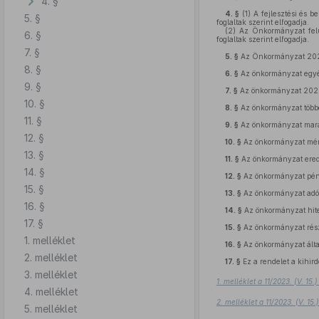
4. §
4. §
(1)
A fejlesztési és b
5. §
foglaltak szerint elfogadja.
(2)
Az Önkormányzat felúj
6. §
foglaltak szerint elfogadja.
7. §
5. §
Az Önkormányzat 2022.
8. §
6. §
Az önkormányzat egyéb
9. §
7. §
Az önkormányzat 2022. 
10. §
8. §
Az önkormányzat többé
11. §
9. §
Az önkormányzat mar
12. §
10. §
Az önkormányzat mér
13. §
11. §
Az önkormányzat ere
14. §
12. §
Az önkormányzat pén
15. §
13. §
Az önkormányzat adó
16. §
14. §
Az önkormányzat hite
17. §
15. §
Az önkormányzat rés
1. melléklet
16. §
Az önkormányzat által
2. melléklet
17. §
Ez a rendelet a kihird
3. melléklet
1. melléklet a 11/2023. (V. 15
4. melléklet
2. melléklet a 11/2023. (V. 1
5. melléklet