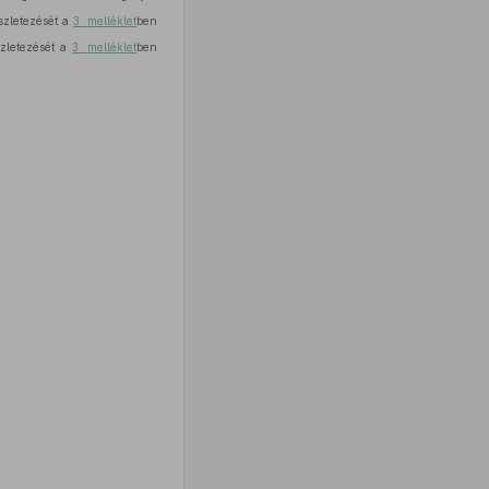
észletezését a
3. melléklet
ben
szletezését a
3. melléklet
ben