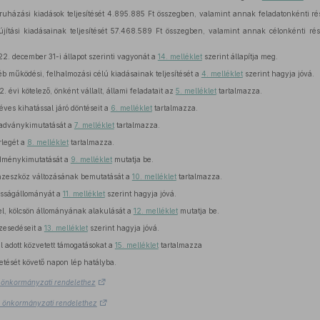
eruházási kiadások teljesítését 4.895.885 Ft összegben, valamint annak feladatonkénti r
ítási kiadásainak teljesítését 57.468.589 Ft összegben, valamint annak célonkénti ré
 december 31-i állapot szerinti vagyonát a
14. melléklet
szerint állapítja meg.
 működési, felhalmozási célú kiadásainak teljesítését a
4. melléklet
szerint hagyja jóvá.
évi kötelező, önként vállalt, állami feladatait az
5. melléklet
tartalmazza.
ves kihatással járó döntéseit a
6. melléklet
tartalmazza.
adványkimutatását a
7. melléklet
tartalmazza.
legét a
8. melléklet
tartalmazza.
dménykimutatását a
9. melléklet
mutatja be.
zeszköz változásának bemutatását a
10. melléklet
tartalmazza.
sságállományát a
11. melléklet
szerint hagyja jóvá.
l, kölcsön állományának alakulását a
12. melléklet
mutatja be.
zesedéseit a
13. melléklet
szerint hagyja jóvá.
 adott közvetett támogatásokat a
15. melléklet
tartalmazza
etését követő napon lép hatályba.
.) önkormányzati rendelethez
5.) önkormányzati rendelethez