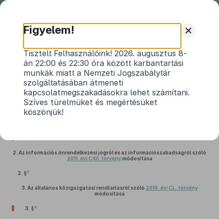
Nemzeti
Jogszabálytár
+
Figyelem!
2023. évi CXV. törvény
Tisztelt Felhasználóink! 2026. augusztus 8-
án 22:00 és 22:30 óra között karbantartási
1
egyes hatósági kérdésekről
munkák miatt a Nemzeti Jogszabálytár
szolgáltatásában átmeneti
Hatályos: 2024. 07. 02. – 2024. 07. 02.
kapcsolatmegszakadásokra lehet számítani.
Szíves türelmüket és megértésüket
köszönjük!
1.
A környezet védelmének általános szabályairól szóló
1995. évi LIII. törvény
módosítása
2
1. §
2.
Az információs önrendelkezési jogról és az információszabadságról szóló
2011. évi CXII. törvény
módosítása
3
2. §
3.
Az általános közigazgatási rendtartásról szóló
2016. évi CL. törvény
módosítása
4
3. §