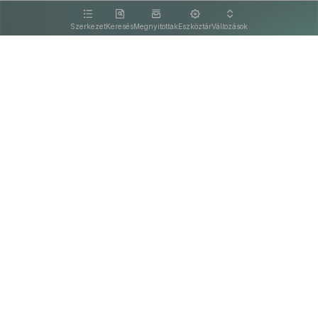
kattintva olvashat.
Szerkezet
Keresés
Megnyitottak
Eszköztár
Változások
Kapcsolat
Felhasználási feltételek
PDF
Akadálymentesítési nyilatkozat
Adatkezelési tájékoztató