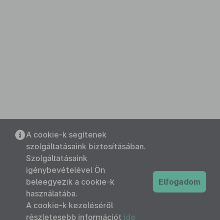
A cookie-k segítenek
szolgáltatásaink biztosításában.
Szolgáltatásaink
igénybevételével Ön
beleegyezik a cookie-k
Elfogadom
használatába.
A cookie-k kezeléséről
részletesebb információt
ide