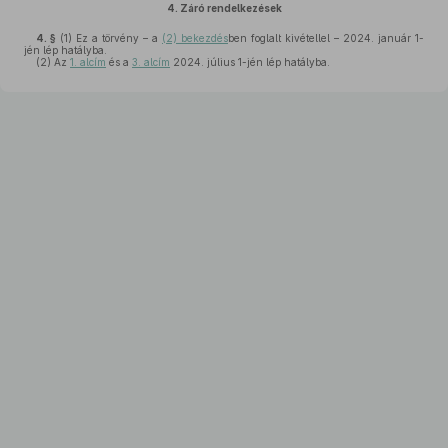
4.
Záró rendelkezések
4. §
(1)
Ez a törvény – a
(2) bekezdés
ben foglalt kivétellel – 2024. január 1-
jén lép hatályba.
(2)
Az
1. alcím
és a
3. alcím
2024. július 1-jén lép hatályba.