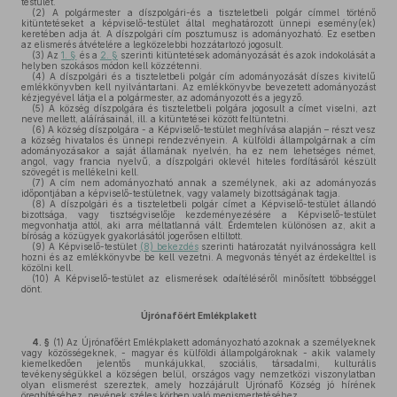
testület.
(2)
A polgármester a díszpolgári-és a tiszteletbeli polgár címmel történő
kitüntetéseket a képviselő-testület által meghatározott ünnepi esemény(ek)
keretében adja át. A díszpolgári cím posztumusz is adományozható. Ez esetben
az elismerés átvételére a legközelebbi hozzátartozó jogosult.
(3)
Az
1. §
és a
2. §
szerinti kitüntetések adományozását és azok indokolását a
helyben szokásos módon kell közzétenni.
(4)
A díszpolgári és a tiszteletbeli polgár cím adományozását díszes kivitelű
emlékkönyvben kell nyilvántartani. Az emlékkönyvbe bevezetett adományozást
kézjegyével látja el a polgármester, az adományozott és a jegyző.
(5)
A község díszpolgára és tiszteletbeli polgára jogosult a címet viselni, azt
neve mellett, aláírásainál, ill. a kitüntetései között feltüntetni.
(6)
A község díszpolgára - a Képviselő-testület meghívása alapján – részt vesz
a község hivatalos és ünnepi rendezvényein. A külföldi állampolgárnak a cím
adományozásakor a saját államának nyelvén, ha ez nem lehetséges német,
angol, vagy francia nyelvű, a díszpolgári oklevél hiteles fordításáról készült
szövegét is mellékelni kell.
(7)
A cím nem adományozható annak a személynek, aki az adományozás
időpontjában a képviselő-testületnek, vagy valamely bizottságának tagja.
(8)
A díszpolgári és a tiszteletbeli polgár címet a Képviselő-testület állandó
bizottsága, vagy tisztségviselője kezdeményezésére a Képviselő-testület
megvonhatja attól, aki arra méltatlanná vált. Érdemtelen különösen az, akit a
bíróság a közügyek gyakorlásától jogerősen eltiltott.
(9)
A Képviselő-testület
(8) bekezdés
szerinti határozatát nyilvánosságra kell
hozni és az emlékkönyvbe be kell vezetni. A megvonás tényét az érdekelttel is
közölni kell.
(10)
A Képviselő-testület az elismerések odaítéléséről minősített többséggel
dönt.
Újrónafőért Emlékplakett
4. §
(1)
Az Újrónafőért Emlékplakett adományozható azoknak a személyeknek
vagy közösségeknek, - magyar és külföldi állampolgároknak - akik valamely
kiemelkedően jelentős munkájukkal, szociális, társadalmi, kulturális
tevékenységükkel a községen belül, országos vagy nemzetközi viszonylatban
olyan elismerést szereztek, amely hozzájárult Újrónafő Község jó hírének
öregbítéséhez, nevének széles körben való megismertetéséhez.