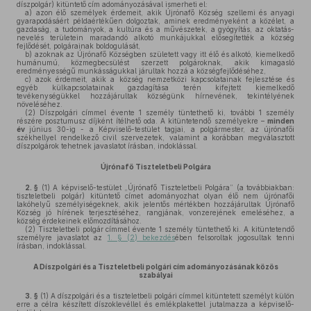
díszpolgár) kitüntető cím adományozásával ismerheti el:
a)
azon élő személyek érdemeit, akik Újrónafő Község szellemi és anyagi
gyarapodásáért példaértékűen dolgoztak, aminek eredményeként a közélet, a
gazdaság, a tudományok, a kultúra és a művészetek, a gyógyítás, az oktatás-
nevelés területein maradandó alkotó munkájukkal elősegítették a község
fejlődését, polgárainak boldogulását,
b)
azoknak az Újrónafő Községben született vagy itt élő és alkotó, kiemelkedő
humánumú, közmegbecsülést szerzett polgároknak, akik kimagasló
eredményességű munkásságukkal járultak hozzá a községfejlődéséhez,
c)
azok érdemeit, akik a község nemzetközi kapcsolatainak fejlesztése és
egyéb külkapcsolatainak gazdagítása terén kifejtett kiemelkedő
tevékenységükkel hozzájárultak községünk hírnevének, tekintélyének
növeléséhez.
(2)
Díszpolgári címmel évente 1 személy tüntethető ki, további 1 személy
részére posztumusz díjként ítélhető oda. A kitüntetendő személyekre –
minden
év
június 30-ig - a Képviselő-testület tagjai, a polgármester, az újrónafői
székhellyel rendelkező civil szervezetek, valamint a korábban megválasztott
díszpolgárok tehetnek javaslatot írásban, indoklással.
Újrónafő Tiszteletbeli Polgára
2. §
(1)
A képviselő-testület „Újrónafő Tiszteletbeli Polgára” (a továbbiakban:
tiszteletbeli polgár) kitüntető címet adományozhat olyan élő nem újrónafői
lakóhelyű személyiségeknek, akik jelentős mértékben hozzájárultak Újrónafő
Község jó hírének terjesztéséhez, rangjának, vonzerejének emeléséhez, a
község érdekeinek előmozdításához.
(2)
Tiszteletbeli polgár címmel évente 1 személy tüntethető ki. A kitüntetendő
személyre javaslatot az
1. § (2) bekezdés
ében felsoroltak jogosultak tenni
írásban, indoklással.
A Díszpolgári és a Tiszteletbeli polgári cím adományozásának közös
szabályai
3. §
(1)
A díszpolgári és a tiszteletbeli polgári címmel kitüntetett személyt külön
erre a célra készített díszoklevéllel és emlékplakettel jutalmazza a képviselő-