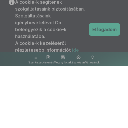
A cookie-k segítenek
szolgáltatásaink biztosításában.
Szolgáltatásaink
igénybevételével Ön
beleegyezik a cookie-k
Elfogadom
használatába.
A cookie-k kezeléséről
részletesebb információt
ide
kattintva olvashat.
Szerkezet
Keresés
Megnyitottak
Eszköztár
Változások