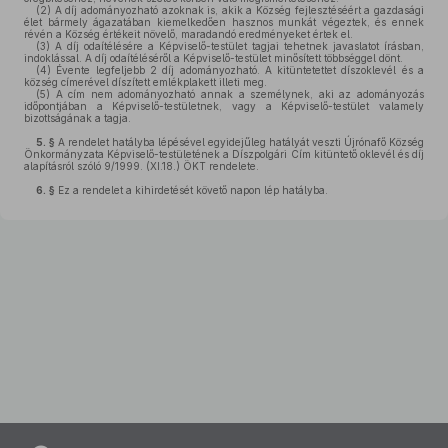
(2)
A díj adományozható azoknak is, akik a Község fejlesztéséért a gazdasági
élet bármely ágazatában kiemelkedően hasznos munkát végeztek, és ennek
révén a Község értékeit növelő, maradandó eredményeket értek el.
(3)
A díj odaítélésére a Képviselő-testület tagjai tehetnek javaslatot írásban,
indoklással. A díj odaítéléséről a Képviselő-testület minősített többséggel dönt.
(4)
Évente legfeljebb 2 díj adományozható. A kitüntetettet díszoklevél és a
község címerével díszített emlékplakett illeti meg.
(5)
A cím nem adományozható annak a személynek, aki az adományozás
időpontjában a Képviselő-testületnek, vagy a Képviselő-testület valamely
bizottságának a tagja.
5. §
A rendelet hatályba lépésével egyidejűleg hatályát veszti Újrónafő Község
Önkormányzata Képviselő-testületének a Díszpolgári Cím kitüntető oklevél és díj
alapításról szóló 9/1999. (XI.18.) ÖKT rendelete.
6. §
Ez a rendelet a kihirdetését követő napon lép hatályba.