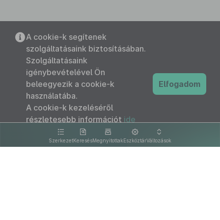
A cookie-k segítenek
szolgáltatásaink biztosításában.
Szolgáltatásaink
igénybevételével Ön
beleegyezik a cookie-k
Elfogadom
használatába.
A cookie-k kezeléséről
részletesebb információt
ide
kattintva olvashat.
Szerkezet
Keresés
Megnyitottak
Eszköztár
Változások