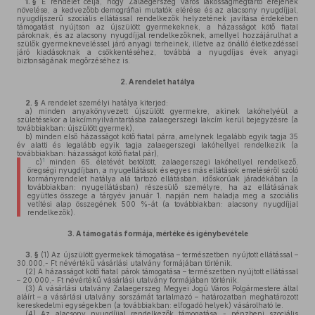
1. §
E rendelet célja, hogy Zalaegerszeg város lakosságmegtartó erejének
növelése, a kedvezőbb demográfiai mutatók elérése és az alacsony nyugdíjjal,
nyugdíjszerű szociális ellátással rendelkezők helyzetének javítása érdekében
támogatást nyújtson az újszülött gyermekeknek, a házasságot kötő fiatal
pároknak, és az alacsony nyugdíjjal rendelkezőknek, amellyel hozzájárulhat a
szülők gyermekneveléssel járó anyagi terheinek, illetve az önálló életkezdéssel
járó kiadásoknak a csökkentéséhez, továbbá a nyugdíjas évek anyagi
biztonságának megőrzéséhez is.
2.
A rendelet hatálya
2. §
A rendelet személyi hatálya kiterjed:
a)
minden anyakönyvezett újszülött gyermekre, akinek lakóhelyéül a
születésekor a lakcímnyilvántartásba zalaegerszegi lakcím kerül bejegyzésre (a
továbbiakban: újszülött gyermek),
b)
minden első házasságot kötő fiatal párra, amelynek legalább egyik tagja 35
év alatti és legalább egyik tagja zalaegerszegi lakóhellyel rendelkezik (a
továbbiakban: házasságot kötő fiatal pár),
1
c)
minden 65. életévét betöltött, zalaegerszegi lakóhellyel rendelkező,
öregségi nyugdíjban, a nyugellátások és egyes más ellátások emeléséről szóló
kormányrendelet hatálya alá tartozó ellátásban, időskorúak járadékában (a
továbbiakban: nyugellátásban) részesülő személyre, ha az ellátásának
együttes összege a tárgyév január 1. napján nem haladja meg a szociális
vetítési alap összegének 500 %-át (a továbbiakban: alacsony nyugdíjjal
rendelkezők).
3.
A támogatás formája, mértéke és igénybevétele
3. §
(1)
Az újszülött gyermekek támogatása – természetben nyújtott ellátással –
30.000,- Ft névértékű vásárlási utalvány formájában történik.
(2)
A házasságot kötő fiatal párok támogatása – természetben nyújtott ellátással
– 20.000,- Ft névértékű vásárlási utalvány formájában történik.
(3)
A vásárlási utalvány Zalaegerszeg Megyei Jogú Város Polgármestere által
aláírt – a vásárlási utalvány sorszámát tartalmazó – határozatban meghatározott
kereskedelmi egységekben (a továbbiakban: elfogadó helyek) vásárolható le.
(4)
Az alacsony nyugdíjjal rendelkezők támogatása - pénzbeni szociális