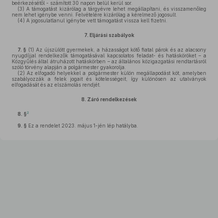
beérkezésétől - számított 30 napon belül kerül sor.
(3)
A támogatást kizárólag a tárgyévre lehet megállapítani, és visszamenőleg
nem lehet igénybe venni. Felvételére kizárólag a kérelmező jogosult.
(4)
A jogosulatlanul igénybe vett támogatást vissza kell fizetni.
7.
Eljárási
szabályok
7. §
(1)
Az újszülött gyermekek, a házasságot kötő fiatal párok és az alacsony
nyugdíjjal rendelkezők támogatásával kapcsolatos feladat- és hatásköröket – a
Közgyűlés által átruházott hatáskörben – az általános közigazgatási rendtartásról
szóló törvény alapján a polgármester gyakorolja.
(2)
Az elfogadó helyekkel a polgármester külön megállapodást köt, amelyben
szabályozzák a felek jogait és kötelességeit, így különösen az utalványok
elfogadását és az elszámolás rendjét.
8.
Záró rendelkezések
2
8. §
9. §
Ez a rendelet 2023. május 1-jén lép hatályba.