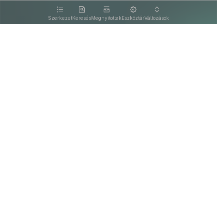
kattintva olvashat.
Szerkezet
Keresés
Megnyitottak
Eszköztár
Változások
Kapcsolat
Felhasználási feltételek
PDF
Akadálymentesítési nyilatkozat
Adatkezelési tájékoztató