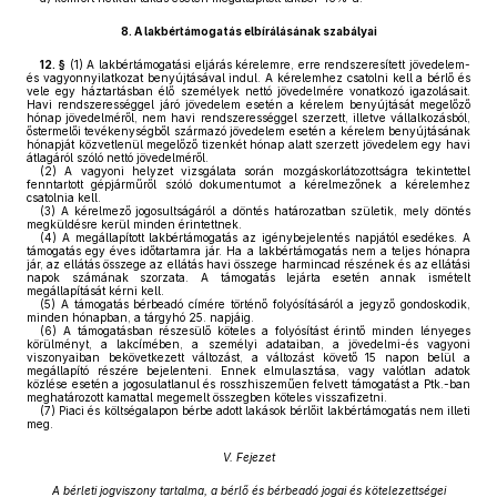
8.
A lakbértámogatás elbírálásának szabályai
12. §
(1)
A lakbértámogatási eljárás kérelemre, erre rendszeresített jövedelem-
és vagyonnyilatkozat benyújtásával indul. A kérelemhez csatolni kell a bérlő és
vele egy háztartásban élő személyek nettó jövedelmére vonatkozó igazolásait.
Havi rendszerességgel járó jövedelem esetén a kérelem benyújtását megelőző
hónap jövedelméről, nem havi rendszerességgel szerzett, illetve vállalkozásból,
őstermelői tevékenységből származó jövedelem esetén a kérelem benyújtásának
hónapját közvetlenül megelőző tizenkét hónap alatt szerzett jövedelem egy havi
átlagáról szóló nettó jövedelméről.
(2)
A vagyoni helyzet vizsgálata során mozgáskorlátozottságra tekintettel
fenntartott gépjárműről szóló dokumentumot a kérelmezőnek a kérelemhez
csatolnia kell.
(3)
A kérelmező jogosultságáról a döntés határozatban születik, mely döntés
megküldésre kerül minden érintettnek.
(4)
A megállapított lakbértámogatás az igénybejelentés napjától esedékes. A
támogatás egy éves időtartamra jár. Ha a lakbértámogatás nem a teljes hónapra
jár, az ellátás összege az ellátás havi összege harmincad részének és az ellátási
napok számának szorzata. A támogatás lejárta esetén annak ismételt
megállapítását kérni kell.
(5)
A támogatás bérbeadó címére történő folyósításáról a jegyző gondoskodik,
minden hónapban, a tárgyhó 25. napjáig.
(6)
A támogatásban részesülő köteles a folyósítást érintő minden lényeges
körülményt, a lakcímében, a személyi adataiban, a jövedelmi-és vagyoni
viszonyaiban bekövetkezett változást, a változást követő 15 napon belül a
megállapító részére bejelenteni. Ennek elmulasztása, vagy valótlan adatok
közlése esetén a jogosulatlanul és rosszhiszeműen felvett támogatást a Ptk.-ban
meghatározott kamattal megemelt összegben köteles visszafizetni.
(7)
Piaci és költségalapon bérbe adott lakások bérlőit lakbértámogatás nem illeti
meg.
V. Fejezet
A bérleti jogviszony tartalma, a bérlő és bérbeadó jogai és kötelezettségei