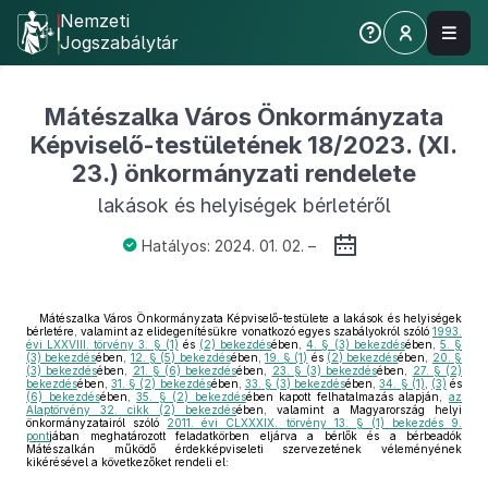
Nemzeti
Jogszabálytár
Mátészalka Város Önkormányzata
Képviselő-testületének 18/2023. (XI.
23.) önkormányzati rendelete
lakások és helyiségek bérletéről
Hatályos: 2024. 01. 02. –
Mátészalka Város Önkormányzata Képviselő-testülete a lakások és helyiségek
bérletére, valamint az elidegenítésükre vonatkozó egyes szabályokról szóló
1993.
évi LXXVIII. törvény 3. § (1)
és
(2) bekezdés
ében,
4. § (3) bekezdés
ében,
5. §
(3) bekezdés
ében,
12. § (5) bekezdés
ében,
19. § (1)
és
(2) bekezdés
ében,
20. §
(3) bekezdés
ében,
21. § (6) bekezdés
ében,
23. § (3) bekezdés
ében,
27. § (2)
bekezdés
ében,
31. § (2) bekezdés
ében,
33. § (3) bekezdés
ében,
34. § (1)
,
(3)
és
(6) bekezdés
ében,
35. § (2) bekezdés
ében kapott felhatalmazás alapján,
az
Alaptörvény 32. cikk (2) bekezdés
ében, valamint a Magyarország helyi
önkormányzatairól szóló
2011. évi CLXXXIX. törvény 13. § (1) bekezdés 9.
pont
jában meghatározott feladatkörben eljárva a bérlők és a bérbeadók
Mátészalkán működő érdekképviseleti szervezetének véleményének
kikérésével a következőket rendeli el: