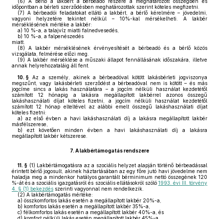
(6)
A bérlő a lakbért a bérbeadó részére a meghatározott összegben és
időpontban a bérleti szerződésben meghatározottak szerint köteles megfizetni.
(7)
A bérbeadói feladatokat ellátó a lakbért, a bérlő kérelmére – jövedelmi,
vagyoni helyzetére tekintet nélkül – 10%-kal mérsékelheti. A lakbér
mérséklésének mértéke a lakbér:
a)
10 %-a, a talajvíz miatti falnedvesedés,
b)
10 %-a, a falpenészedés
miatt.
(8)
A lakbér mérséklésének érvényesítését a bérbeadó és a bérlő közös
vizsgálata, felmérése előzi meg.
(9)
A lakbér mérséklése a műszaki állapot fennállásának időszakára, illetve
annak helyrehozataláig áll fent.
10. §
Az a személy, akinek a bérbeadóval kötött lakásbérleti jogviszonya
megszűnt, vagy lakásbérleti szerződést a bérbeadóval nem is kötött – és más
jogcíme sincs a lakás használatára – a jogcím nélküli használat kezdetétől
számított 12 hónapig a lakásra megállapított lakbérrel azonos összegű
lakáshasználati díjat köteles fizetni, a jogcím nélküli használat kezdetétől
számított 12 hónap elteltével az alábbi emelt összegű lakáshasználati díjat
köteles fizetni:
a)
az első évben a havi lakáshasználati díj a lakásra megállapított lakbér
másfélszerese,
b)
ezt követően minden évben a havi lakáshasználati díj a lakásra
megállapított lakbér kétszerese.
7.
A lakbértámogatás rendszere
11. §
(1)
Lakbértámogatásra az a szociális helyzet alapján történő bérbeadással
érintett bérlő jogosult, akinek háztartásában az egy főre jutó havi jövedelme nem
haladja meg a mindenkor hatályos garantált bérminimum nettó összegének 120
%-át és a szociális igazgatásról és szociális ellátásokról szóló
1993. évi III. törvény
4. § (1) bekezdés
szerinti vagyonnal nem rendelkezik.
(2)
A lakbértámogatás mértéke:
a)
összkomfortos lakás esetén a megállapított lakbér 20%-a,
b)
komfortos lakás esetén a megállapított lakbér 35%-a,
c)
félkomfortos lakás esetén a megállapított lakbér 40%-a, és
d)
komfort nélküli lakás esetén megállapított lakbér 45%-a.