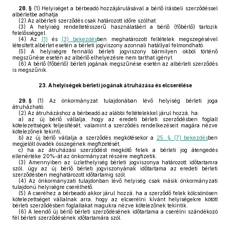
28. §
(1)
Helyiséget a bérbeadó hozzájárulásával a bérlő írásbeli szerződéssel
albérletbe adhatja.
(2)
Az albérleti szerződés csak határozott időre szólhat.
(3)
A helyiség rendeltetésszerű használatáért a bérlő (főbérlő) tartozik
felelősséggel.
(4)
Az
(1)
és
(3) bekezdés
ben meghatározott feltételek megszegésével
létesített albérlet esetén a bérleti jogviszony azonnali hatállyal felmondható.
(5)
A helyiségre fennálló bérleti jogviszony bármilyen okból történő
megszűnése esetén az albérlő elhelyezésre nem tarthat igényt.
(6)
A bérlő (főbérlő) bérleti jogának megszűnése esetén az albérleti szerződés
is megszűnik.
23.
A helyiségek bérleti jogának átruházása és elcserélése
29. §
(1)
Az önkormányzat tulajdonában lévő helyiség bérleti joga
átruházható.
(2)
Az átruházáshoz a bérbeadó az alábbi feltételekkel járul hozzá, ha:
a)
az új bérlő vállalja, hogy az eredeti bérleti szerződésben foglalt
kötelezettségek teljesítését, valamint a szerződés rendelkezéseit magára nézve
kötelezőnek tekinti,
b)
az új bérlő vállalja a szerződés megkötésekor a
25. § (7) bekezdés
ben
megjelölt óvadék összegének megfizetését,
c)
ha az átruházási szerződést megkötő felek a bérleti jog átengedés
ellenértéke 20%-át az önkormányzat részére megfizetik.
(3)
Amennyiben az üzlethelyiség bérleti jogviszonya határozott időtartamra
szól, úgy az új bérlő bérleti jogviszonyának időtartama az eredeti bérleti
szerződésben meghatározott időtartamig szól.
(4)
Az önkormányzati tulajdonban lévő helyiség csak másik önkormányzati
tulajdonú helyiségre cserélhető.
(5)
A cseréhez a bérbeadó akkor járul hozzá, ha a szerződő felek kölcsönösen
kötelezettséget vállalnak arra, hogy az elcserélni kívánt helyiségekre kötött
bérleti szerződésben foglaltakat magukra nézve kötelezőnek tekintik.
(6)
A leendő új bérlő bérleti szerződésének időtartama a cserélni szándékozó
fél bérleti szerződésének időtartamára szól.