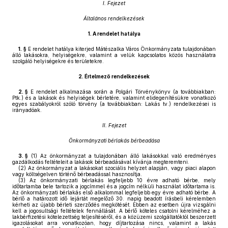
I. Fejezet
Általános rendelkezések
1.
A rendelet hatálya
1. §
E rendelet hatálya kiterjed Mátészalka Város Önkormányzata tulajdonában
álló lakásokra, helyiségekre, valamint a velük kapcsolatos közös használatra
szolgáló helyiségekre és területekre.
2.
Értelmező rendelkezések
2. §
E rendelet alkalmazása során a Polgári Törvénykönyv (a továbbiakban:
Ptk.) és a lakások és helyiségek bérletére, valamint elidegenítésükre vonatkozó
egyes szabályokról szóló törvény (a továbbiakban: Lakás tv.) rendelkezései is
irányadóak.
II. Fejezet
Önkormányzati bérlakás bérbeadása
3. §
(1)
Az önkormányzat a tulajdonában álló lakásokkal való eredményes
gazdálkodás feltételeit a lakások bérbeadásával kívánja megteremteni.
(2)
Az önkormányzat a lakásokat szociális helyzet alapján, vagy piaci alapon
vagy költségelven történő bérbeadással hasznosítja.
(3)
Az önkormányzati bérlakás legfeljebb 10 évre adható bérbe, mely
időtartamba bele tartozik a jogcímmel és a jogcím nélküli használat időtartama is.
Az önkormányzati bérlakás első alkalommal legfeljebb egy évre adható bérbe. A
bérlő a határozott idő lejártát megelőző 30. napig beadott írásbeli kérelemben
kérheti az újabb bérleti szerződés megkötését. Ebben az esetben újra vizsgálni
kell a jogosultsági feltételek fennállását. A bérlő köteles csatolni kérelméhez a
lakbérfizetési kötelezettség teljesítéséről, és a közüzemi szolgáltatóktól beszerzett
igazolásokat arra vonatkozóan, hogy díjtartozása nincs, valamint a lakás