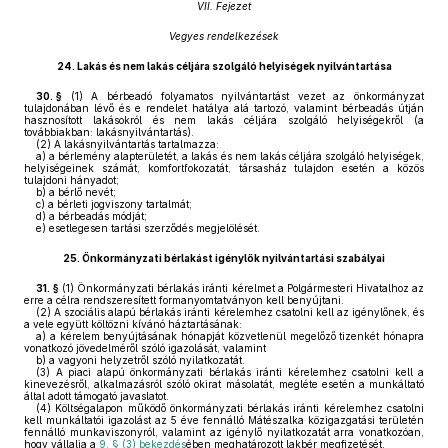
VII. Fejezet
Vegyes rendelkezések
24.
Lakás és nem lakás céljára szolgáló helyiségek nyilvántartása
30. §
(1)
A bérbeadó folyamatos nyilvántartást vezet az önkormányzat
tulajdonában lévő és e rendelet hatálya alá tartozó, valamint bérbeadás útján
hasznosított lakásokról és nem lakás céljára szolgáló helyiségekről (a
továbbiakban: lakásnyilvántartás).
(2)
A lakásnyilvántartás tartalmazza:
a)
a bérlemény alapterületét, a lakás és nem lakás céljára szolgáló helyiségek,
helyiségeinek számát, komfortfokozatát, társasház tulajdon esetén a közös
tulajdoni hányadot;
b)
a bérlő nevét;
c)
a bérleti jogviszony tartalmát;
d)
a bérbeadás módját;
e)
esetlegesen tartási szerződés megjelölését.
25.
Önkormányzati bérlakást igénylők nyilvántartási szabályai
31. §
(1)
Önkormányzati bérlakás iránti kérelmet a Polgármesteri Hivatalhoz az
erre a célra rendszeresített formanyomtatványon kell benyújtani.
(2)
A szociális alapú bérlakás iránti kérelemhez csatolni kell az igénylőnek, és
a vele együtt költözni kívánó háztartásának:
a)
a kérelem benyújtásának hónapját közvetlenül megelőző tizenkét hónapra
vonatkozó jövedelméről szóló igazolását, valamint
b)
a vagyoni helyzetről szóló nyilatkozatát.
(3)
A piaci alapú önkormányzati bérlakás iránti kérelemhez csatolni kell a
kinevezésről, alkalmazásról szóló okirat másolatát, megléte esetén a munkáltató
által adott támogató javaslatot.
(4)
Költségalapon működő önkormányzati bérlakás iránti kérelemhez csatolni
kell munkáltatói igazolást az 5 éve fennálló Mátészalka közigazgatási területén
fennálló munkaviszonyról, valamint az igénylő nyilatkozatát arra vonatkozóan,
hogy vállalja a
9. § (3) bekezdés
ében meghatározott lakbér megfizetését.