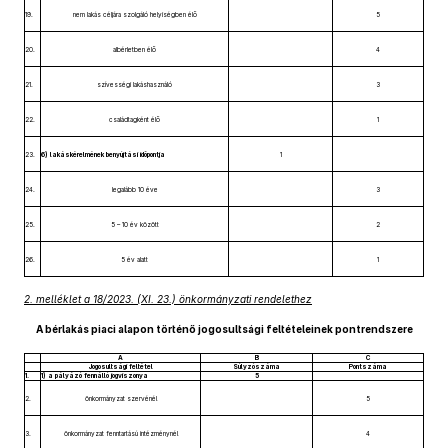
19.
nem lakás céljára szolgáló helyiségben élő
5
20.
albérletben élő
4
21.
szívességi lakáshasználó
3
22.
családtagként élő
1
23.
6) lakáskérelmének benyújtási időpontja
1
24.
legalább 10 éve
3
25.
5 – 10 év között
2
26.
5 év alatt
1
2. melléklet a 18/2023. (XI. 23.) önkormányzati rendelethez
A bérlakás piaci alapon történő jogosultsági feltételeinek pontrendszere
A
B
C
Jogosultsági feltétel
Súlyzószáma
Pontszáma
1.
1) a pályázó fennálló jogviszonya
5
2.
önkormányzat szervénél
5
3.
önkormányzat fenntartású intézménynél
4