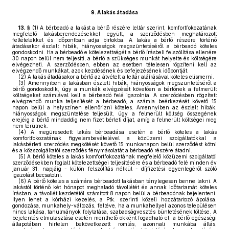
9.
A lakás átadása
13. §
(1)
A bérbeadó a lakást a bérlő részére leltár szerint, komfortfokozatának
megfelelő lakásberendezésekkel együtt, a szerződésben meghatározott
feltételekkel és időpontban adja birtokba. A lakás a bérlő részére történő
átadásakor észlelt hibák, hiányosságok megszüntetéséről a bérbeadó köteles
gondoskodni. Ha a bérbeadó e kötelezettségét a bérlő írásbeli felszólítása ellenére
30 napon belül nem teljesíti, a bérlő a szükséges munkát helyette és költségére
elvégezheti. A szerződésben, ebben az esetben tételesen rögzíteni kell az
elvégzendő munkákat, azok kezdésének és befejezésének időpontját.
(2)
A lakás átadásakor a bérlő az átvételt a leltár aláírásával köteles elismerni.
(3)
Amennyiben a lakásban észlelt hibák, hiányosságok megszüntetéséről a
bérlő gondoskodik, úgy a munkák elvégzését követően a bérlőnek a felmerült
költségeket számlával kell a bérbeadó felé igazolnia. A szerződésben rögzített
elvégzendő munka teljesítését a bérbeadó, a számla beérkezését követő 15
napon belül a helyszínen ellenőrizni köteles. Amennyiben az észlelt hibák,
hiányosságok megszüntetése teljesült, úgy a felmerült költség összegének
erejéig a bérlő mindaddig nem fizet bérleti díjat, amíg a felmerült költségei meg
nem térülnek.
(4)
A megüresedett lakás bérbeadása esetén a bérlő köteles a lakás
komfortfokozatának figyelembevételével a közüzemi szolgáltatókkal a
lakásbérleti szerződés megkötését követő 15 munkanapon belül szerződést kötni
és a közszolgáltatói szerződés fénymásolatát a bérbeadó részére átadni.
(5)
A bérlő köteles a lakás komfortfokozatának megfelelő közüzemi szolgáltatói
szerződésekben foglalt kötelezettségei teljesítésére és a bérbeadó felé minden év
január 31. napjáig - külön felszólítás nélkül - díjfizetési egyenlegéről szóló
igazolást becsatolni.
(6)
A bérlő köteles a számára bérbeadott lakásban ténylegesen benne lakni. A
lakástól történő két hónapot meghaladó távollétét és annak időtartamát köteles
írásban, a távollét kezdetétől számított 8 napon belül a bérbeadónak bejelenteni.
Ilyen lehet a kórházi kezelés, a Ptk. szerinti közeli hozzátartozó ápolása,
gondozása, munkahely-változás, feltéve, ha a munkahellyel azonos településen
nincs lakása, tanulmányok folytatása, szabadságvesztés büntetésének töltése. A
bejelentés elmulasztása esetén menthető okként fogadható el, a bérlő egészségi
állapotában hirtelen bekövetkezett romlás, azonnali munkába állás,