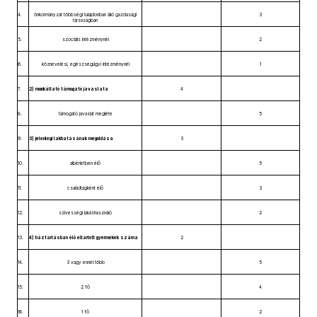
4.
önkormányzat többségi tulajdonban álló gazdasági
3
társaságban
5.
szociális intézménynél
2
6.
köznevelési, egészségügyi intézménynél
1
7.
2) munkáltató támogató javaslata
4
8.
támogató javaslat megléte
5
9.
3) jelenlegi lakhatásának megoldása
3
10.
albérletben élő
5
11.
családtagként élő
3
12.
szívességi lakáshasználó
2
13.
4) háztartásban élő eltartott gyermekek száma
2
14.
3 vagy ennél több
5
15.
2 fő
4
16.
1 fő
2