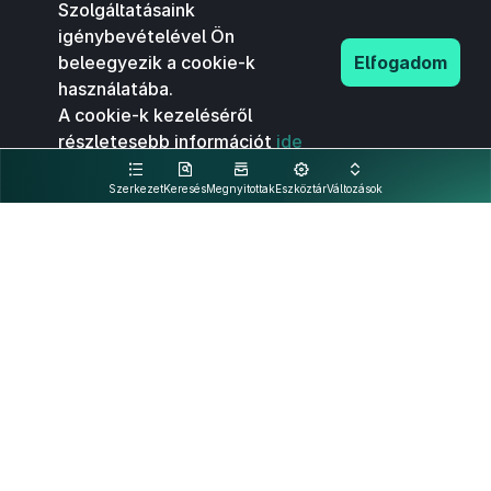
Szolgáltatásaink
igénybevételével Ön
beleegyezik a cookie-k
Elfogadom
használatába.
A cookie-k kezeléséről
részletesebb információt
ide
kattintva olvashat.
Szerkezet
Keresés
Megnyitottak
Eszköztár
Változások