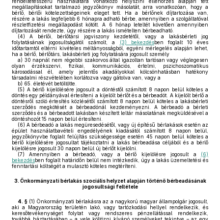
rendeltetésszerű használatára vonatkozó helyszíni ellenőrzés alapján tett
megállapításokat tartalmazó jegyzőkönyv másolatát, arra vonatkozóan, hogy a
bérlő, bérlői kötelezettségeinek eleget tett. Ha a bérlőnek díjtartozása van,
részére a lakás legfeljebb 6 hónapra adható bérbe, amennyiben a szolgáltatóval
részletfizetési megállapodást kötött. A 6 hónap leteltét követően amennyiben
díjtartozását rendezte, úgy részére a lakás ismételten bérbeadható.
(4)
A bérlői, bérlőtársi jogviszony kezdetétől, vagy a lakásbérleti jog
folytatásának jogosultságától számolt, a
(3) bekezdés
ben foglalt 10 éves
időtartamtól eltérni kivételes méltányosságból, egyéni mérlegelés alapján lehet,
ha a bérlő, bérlőtárs, lakásbérleti jog folytatására jogosult személy
a)
30 napnál nem régebbi szakorvos által igazoltan tartósan vagy véglegesen
olyan érzékszervi, fizikai, kommunikációs, értelmi, pszichoszomatikus
károsodással él, amely jelentős akadályokkal kölcsönhatásban hatékony
társadalmi részvételében korlátozva vagy gátolva van, vagy a
b)
65. életévét betöltötte.
(5)
A bérlő kijelölésére jogosult a döntéstől számított 8 napon belül köteles a
döntés egy példányával értesíteni a kijelölt bérlőt és a bérbeadót. A kijelölt bérlő a
döntésről szóló értesítés közlésétől számított 8 napon belül köteles a lakásbérleti
szerződés megkötését a bérbeadónál kezdeményezni. A bérbeadó a bérleti
szerződés és a bérbeadott lakásban készített leltár másolatának megküldésével a
döntéshozót 15 napon belül értesíteni.
(6)
A bérbeadó a lakás megüresedésétől, vagy új építésű bérlakások esetén az
épület használatbavételi engedélyének kiadásától számított 8 napon belül,
jegyzőkönyvbe foglalt felújítás szükségessége esetén 45 napon belül köteles a
bérlő kijelölésére jogosultat tájékoztatni a lakás bérbeadása céljából és a bérlő
kijelölésre jogosult 30 napon belül új bérlőt kijelölni.
(7)
Amennyiben a bérbeadó, vagy a bérlő kijelölésre jogosult a
(6)
bekezdés
ben foglalt határidőn belül nem intézkedik, úgy a lakás üzemeltetési és
fenntartási költségét a mulasztó köteles megtéríteni.
3.
Önkormányzati bérlakás szociális helyzet alapján történő bérbeadásának
jogosultsági feltétele
4. §
(1)
Önkormányzati bérlakásra az a nagykorú magyar állampolgár jogosult,
aki a Magyarország területén lakó, vagy tartózkodási hellyel rendelkezik, és
keresőtevékenységet folytat vagy rendszeres pénzellátással rendelkezik,
továbbá háztartásában – a vele költözni kívánó személyeket tekintve – az egy