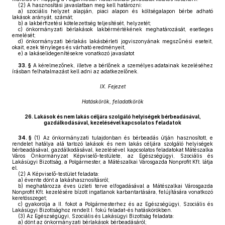
(2)
A hasznosítási javaslatban meg kell határozni:
a)
szociális helyzet alapján, piaci alapon és költségalapon bérbe adható
lakások arányát, számát;
b)
a lakbérfizetési kötelezettség teljesítését, helyzetét;
c)
önkormányzati bérlakások lakbérmértékének meghatározását, esetleges
emelését;
d)
önkormányzati bérlakás lakásbérleti jogviszonyának megszűnési eseteit,
okait, ezek tényleges és várható eredményeit,
e)
a lakáselidegenítésekre vonatkozó javaslatot
33. §
A kérelmezőnek, illetve a bérlőnek a személyes adatainak kezeléséhez
írásban felhatalmazást kell adni az adatkezelőnek.
IX. Fejezet
Hatáskörök, feladatkörök
26.
Lakások és nem lakás céljára szolgáló helyiségek bérbeadásával,
gazdálkodásával, kezelésével kapcsolatos feladatok
34. §
(1)
Az önkormányzati tulajdonban és bérbeadás útján hasznosított, e
rendelet hatálya alá tartozó lakások és nem lakás céljára szolgáló helyiségek
bérbeadásával, gazdálkodásával, kezelésével kapcsolatos feladatokat Mátészalka
Város Önkormányzat Képviselő-testülete, az Egészségügyi, Szociális és
Lakásügyi Bizottság, a Polgármester, a Mátészalkai Városgazda Nonprofit Kft. látja
el.
(2)
A Képviselő-testület feladata:
a)
évente dönt a lakáshasznosításról;
b)
meghatározza éves üzleti terve elfogadásával a Mátészalkai Városgazda
Nonprofit Kft. kezelésére bízott ingatlanok karbantartására, felújítására vonatkozó
keretösszeget;
c)
gyakorolja a II. fokot a Polgármesterhez és az Egészségügyi, Szociális és
Lakásügyi Bizottsághoz rendelt I. fokú feladat-és hatáskörökben.
(3)
Az Egészségügyi, Szociális és Lakásügyi Bizottság feladata:
a)
dönt az önkormányzati bérlakások bérbeadásáról;