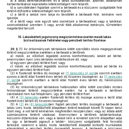
a)
a lakás berendezéseinek és a lakás burkolatainak, ajtóinak, ablakainak
karbantartásával kapcsolatos kötelezettségeit nem teljesíti;
b)
a szerződésben foglaltak szerint a bérbeadó és a közüzemi szolgáltatók felé
történő díjfizetési kötelezettségét nem teljesíti;
c)
a bérlő a lakást nem lakja és távollétét a bérbeadó felé, kérésére nem
igazolja;
d)
a bérlő vagy vele együtt lakó személyek a bérbeadóval vagy a lakókkal,
szomszédokkal szemben 3 vagy annál több alkalommal botrányos, tűrhetetlen
magatartást tanúsít
15.
Lakásbérleti jogviszony megszüntetése esetén másik lakás
biztosításának feltételei vagy pénzbeli térítés fizetése
20. §
(1)
Az önkormányzati bérlakásra kötött szerződés közös megegyezéssel
történő megszüntetése esetében a bérbeadó a bérlőnek
a)
másik, az előzővel legalább azonos komfortfokozatú lakást ad bérbe,
amennyiben ilyen üres bérlakás rendelkezésre áll, vagy
b)
egyszeri pénzbeli térítést fizet, vagy
c)
másik, az előzővel legalább azonos komfortfokozatú lakást ad bérbe és
egyszeri pénzbeli térítést fizet.
(2)
A fizetendő térítési díj összege az
(1) bekezdés b) pont
ja szerinti esetben
azonos a bérlő által fizetett éves bérleti díj tízszeres összegével, az
(1) bekezdés
c) pont
ja szerinti esetben a bérlő által fizetett éves bérleti díj háromszoros
összegével.
(3)
Az önkormányzati bérlakásra határozatlan időre kötött szerződés rendes
felmondással történő megszüntetése esetén, ha a bérbeadó a bérlőnek
cserelakást nem tud felajánlani, úgy pénzbeli térítést fizet.
(4)
A
(3) bekezdés
esetén fizetendő térítési díj összege azonos a bérlő által
fizetett éves bérleti díj tízszeres összegével.
(5)
A
(2)
és
(4) bekezdés
ben foglalt pénzbeli térítés összegét a bérbeadó a
lakás üres, tiszta, beköltözhető állapotban történő leadását követő 15 napon belül
fizeti meg, a volt bérlő kérésének megfelelően készpénzben, vagy az általa adott
számlaszámra történő utalással. Amennyiben a bérlőnek lakbértartozása,
közüzemi díjtartozása van, vagy a lakást nem a rendelet szerinti állapotban adja
le, úgy a bérbeadó jogosult a lakbér- közüzemi szolgáltatók felé fennálló
tartozást, valamint a lakás, tiszta, beköltözhető állapotát biztosító munkálatok
ellenértékét a pénzbeli térítés összegéből levonni. A bérbeadó a közüzemi