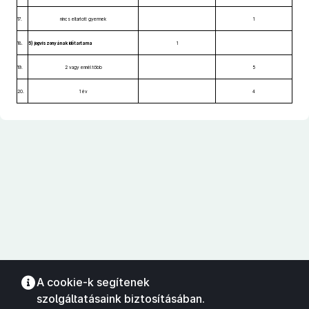
17.
nincs eltartott gyermek
1
18.
5) jogviszonyának időtartama
1
19.
2 vagy ennél több
5
20.
1 év
4
A cookie-k segítenek
szolgáltatásaink biztosításában.