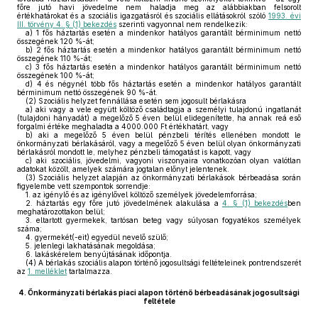
főre jutó havi jövedelme nem haladja meg az alábbiakban felsorolt
értékhatárokat és a szociális igazgatásról és szociális ellátásokról szóló
1993. évi
III. törvény 4. § (1) bekezdés
szerinti vagyonnal nem rendelkezik:
a)
1 fős háztartás esetén a mindenkor hatályos garantált bérminimum nettó
összegének 120 %-át;
b)
2 fős háztartás esetén a mindenkor hatályos garantált bérminimum nettó
összegének 110 %-át;
c)
3 fős háztartás esetén a mindenkor hatályos garantált bérminimum nettó
összegének 100 %-át;
d)
4 és négynél több fős háztartás esetén a mindenkor hatályos garantált
bérminimum nettó összegének 90 %-át.
(2)
Szociális helyzet fennállása esetén sem jogosult bérlakásra
a)
aki vagy a vele együtt költöző családtagja a személyi tulajdonú ingatlanát
(tulajdoni hányadát) a megelőző 5 éven belül elidegenítette, ha annak reá eső
forgalmi értéke meghaladta a 4000.000 Ft értékhatárt, vagy
b)
aki a megelőző 5 éven belül pénzbeli térítés ellenében mondott le
önkormányzati bérlakásáról, vagy a megelőző 5 éven belül olyan önkormányzati
bérlakásról mondott le, melyhez pénzbeli támogatást is kapott, vagy
c)
aki szociális, jövedelmi, vagyoni viszonyaira vonatkozóan olyan valótlan
adatokat közölt, amelyek számára jogtalan előnyt jelentenek.
(3)
Szociális helyzet alapján az önkormányzati bérlakások bérbeadása során
figyelembe vett szempontok sorrendje:
1.
az igénylő és az igénylővel költöző személyek jövedelemforrása;
2.
háztartás egy főre jutó jövedelmének alakulása a
4. § (1) bekezdés
ben
meghatározottakon belül;
3.
eltartott gyermekek, tartósan beteg vagy súlyosan fogyatékos személyek
száma;
4.
gyermekét(-eit) egyedül nevelő szülő;
5.
jelenlegi lakhatásának megoldása;
6.
lakáskérelem benyújtásának időpontja.
(4)
A bérlakás szociális alapon történő jogosultsági feltételeinek pontrendszerét
az
1. melléklet
tartalmazza.
4.
Önkormányzati bérlakás piaci alapon történő bérbeadásának jogosultsági
feltétele