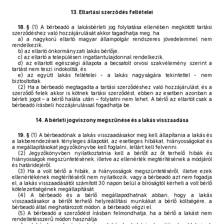
13.
Eltartási szerződés feltételei
18. §
(1)
A bérbeadó a lakásbérleti jog folytatása ellenében megkötött tartási
szerződéshez való hozzájárulását akkor tagadhatja meg, ha
a)
a nagykorú eltartó magyar állampolgár rendszeres jövedelemmel nem
rendelkezik,
b)
az eltartó önkormányzati lakás bérlője,
c)
az eltartó a településen ingatlantulajdonnal rendelkezik,
d)
az eltartott egészségi állapota a becsatolt orvosi szakvélemény szerint a
tartást nem teszi indokolttá, és
e)
az együtt lakás feltételei - a lakás nagyságára tekintettel - nem
biztosítottak.
(2)
Ha a bérbeadó megtagadta a tartási szerződéshez való hozzájárulást, és a
szerződő felek akkor is kötnek tartási szerződést, ebben az esetben azonban a
bérleti jogot – a bérlő halála után – folytatni nem lehet. A bérlő az eltartót csak a
bérbeadó írásbeli hozzájárulással fogadhatja be.
14.
A bérleti jogviszony megszűnése és a lakás visszaadása
19. §
(1)
A bérbeadónak a lakás visszaadásakor meg kell állapítania a lakás és
a lakberendezések tényleges állapotát, az esetleges hibákat, hiányosságokat és
a megállapításokat jegyzőkönyvbe kell foglalni, leltárt kell felvenni.
(2)
Jegyzőkönyvben nyilatkoztatnia kell a bérlőt az őt terhelő hibák és
hiányosságok megszüntetésének, illetve az ellenérték megtérítésének a módjáról
és határidejéről.
(3)
Ha a volt bérlő a hibák, a hiányosságok megszüntetéséről, illetve ezek
ellenértékének megtérítéséről nem nyilatkozik, vagy a bérbeadó azt nem fogadja
el, a lakás visszaadásától számított 30 napon belül a bíróságtól kérheti a volt bérlő
kötelezettségének megállapítását.
(4)
A bérbeadó és a bérlő megállapodhatnak abban, hogy a lakás
visszaadásakor a bérlőt terhelő helyreállítási munkákat a bérlő költségére, a
bérbeadó által meghatározott módon, a bérbeadó végzi el.
(5)
A bérbeadó a szerződést írásban felmondhatja, ha a bérlő a lakást nem
rendeltetésszerű módon használja: