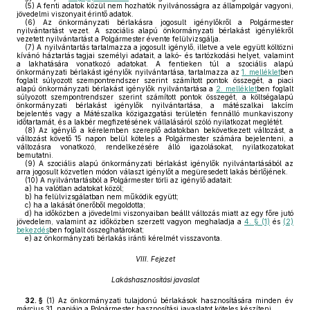
(5)
A fenti adatok közül nem hozhatók nyilvánosságra az állampolgár vagyoni,
jövedelmi viszonyait érintő adatok.
(6)
Az önkormányzati bérlakásra jogosult igénylőkről a Polgármester
nyilvántartást vezet. A szociális alapú önkormányzati bérlakást igénylékről
vezetett nyilvántartást a Polgármester évente felülvizsgálja.
(7)
A nyilvántartás tartalmazza a jogosult igénylő, illetve a vele együtt költözni
kívánó háztartás tagjai személyi adatait, a lakó- és tartózkodási helyet, valamint
a lakhatására vonatkozó adatokat. A fentieken túl a szociális alapú
önkormányzati bérlakást igénylők nyilvántartása, tartalmazza az
1. melléklet
ben
foglalt súlyozott szempontrendszer szerint számított pontok összegét, a piaci
alapú önkormányzati bérlakást igénylők nyilvántartása a
2. melléklet
ben foglalt
súlyozott szempontrendszer szerint számított pontok összegét, a költségalapú
önkormányzati bérlakást igénylők nyilvántartása, a mátészalkai lakcím
bejelentés vagy a Mátészalka közigazgatási területén fennálló munkaviszony
időtartamát, és a lakbér megfizetésének vállalásáról szóló nyilatkozat meglétét.
(8)
Az igénylő a kérelemben szereplő adatokban bekövetkezett változást, a
változást követő 15 napon belül köteles a Polgármester számára bejelenteni, a
változásra vonatkozó, rendelkezésére álló igazolásokat, nyilatkozatokat
bemutatni.
(9)
A szociális alapú önkormányzati bérlakást igénylők nyilvántartásából az
arra jogosult közvetlen módon választ igénylőt a megüresedett lakás bérlőjének.
(10)
A nyilvántartásból a Polgármester törli az igénylő adatait:
a)
ha valótlan adatokat közöl;
b)
ha felülvizsgálatban nem működik együtt;
c)
ha a lakását önerőből megoldotta;
d)
ha időközben a jövedelmi viszonyaiban beállt változás miatt az egy főre jutó
jövedelem, valamint az időközben szerzett vagyon meghaladja a
4. § (1)
és
(2)
bekezdés
ben foglalt összeghatárokat;
e)
az önkormányzati bérlakás iránti kérelmét visszavonta.
VIII. Fejezet
Lakáshasznosítási javaslat
32. §
(1)
Az önkormányzati tulajdonú bérlakások hasznosítására minden év
március 31. napjáig a Polgármester hasznosítási javaslatot köteles készíteni.