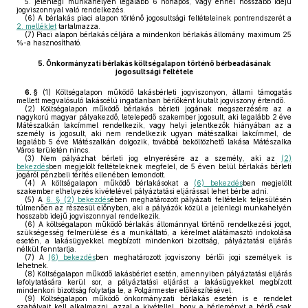
5.
jelenlegi munkahelyén legalább 6 hónapos, vagy ennél hosszabb idejű
jogviszonnyal való rendelkezés.
(6)
A bérlakás piaci alapon történő jogosultsági feltételeinek pontrendszerét a
2. melléklet
tartalmazza.
(7)
Piaci alapon bérlakás céljára a mindenkori bérlakás állomány maximum 25
%-a hasznosítható.
5.
Önkormányzati bérlakás költségalapon történő bérbeadásának
jogosultsági feltétele
6. §
(1)
Költségalapon működő lakásbérleti jogviszonyon, állami támogatás
mellett megvalósuló lakáscélú ingatlanban bérlőként kiutalt jogviszony értendő.
(2)
Költségalapon működő bérlakás bérleti jogának megszerzésére az a
nagykorú magyar pályakezdő, letelepedő szakember jogosult, aki legalább 2 éve
Mátészalkán lakcímmel rendelkezik, vagy helyi jelentkezők hiányában az a
személy is jogosult, aki nem rendelkezik ugyan mátészalkai lakcímmel, de
legalább 5 éve Mátészalkán dolgozik, továbbá beköltözhető lakása Mátészalka
Város területén nincs.
(3)
Nem pályázhat bérleti jog elnyerésére az a személy, aki az
(2)
bekezdés
ben megjelölt feltételeknek megfelel, de 5 éven belül bérlakás bérleti
jogáról pénzbeli térítés ellenében lemondott.
(4)
A költségalapon működő bérlakásokat a
(6) bekezdés
ben megjelölt
szakember elhelyezés kivételével pályáztatási eljárással lehet bérbe adni.
(5)
A
6. § (2) bekezdés
ében meghatározott pályázati feltételek teljesülésén
túlmenően az részesül előnyben, aki a pályázók közül a jelenlegi munkahelyén
hosszabb idejű jogviszonnyal rendelkezik.
(6)
A költségalapon működő bérlakás állománnyal történő rendelkezési jogot,
szükségesség felmerülése és a munkáltató, a kérelmet alátámasztó indokolása
esetén, a lakásügyekkel megbízott mindenkori bizottság, pályáztatási eljárás
nélkül fenntartja.
(7)
A
(6) bekezdés
ben meghatározott jogviszony bérlői jogi személyek is
lehetnek.
(8)
Költségalapon működő lakásbérlet esetén, amennyiben pályáztatási eljárás
lefolytatására kerül sor, a pályáztatási eljárást a lakásügyekkel megbízott
mindenkori bizottság folytatja le, a Polgármester előkészítésével.
(9)
Költségalapon működő önkormányzati bérlakás esetén is e rendelet
szabályait kell alkalmazni, azzal a kivétellel, hogy a bérleményt a bérlő csak