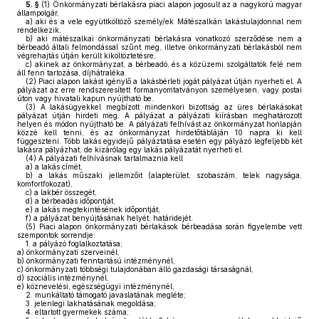
5. §
(1)
Önkormányzati bérlakásra piaci alapon jogosult az a nagykorú magyar
állampolgár,
a)
aki és a vele együttköltöző személy/ek Mátészalkán lakástulajdonnal nem
rendelkezik,
b)
aki mátészalkai önkormányzati bérlakásra vonatkozó szerződése nem a
bérbeadó általi felmondással szűnt meg, illetve önkormányzati bérlakásból nem
végrehajtás útján került kiköltöztetésre,
c)
akinek az önkormányzat, a bérbeadó, és a közüzemi szolgáltatók felé nem
áll fenn tartozása, díjhátraléka.
(2)
Piaci alapon lakást igénylő a lakásbérleti jogát pályázat útján nyerheti el. A
pályázat az erre rendszeresített formanyomtatványon személyesen, vagy postai
úton vagy hivatali kapun nyújtható be.
(3)
A lakásügyekkel megbízott mindenkori bizottság az üres bérlakásokat
pályázat útján hirdeti meg. A pályázat a pályázati kiírásban meghatározott
helyen és módon nyújtható be. A pályázati felhívást az önkormányzat honlapján
közzé kell tenni, és az önkormányzat hirdetőtábláján 10 napra ki kell
függeszteni. Több lakás egyidejű pályáztatása esetén egy pályázó legfeljebb két
lakásra pályázhat, de kizárólag egy lakás pályázatát nyerheti el.
(4)
A pályázati felhívásnak tartalmaznia kell
a)
a lakás címét,
b)
a lakás műszaki jellemzőit (alapterület, szobaszám, telek nagysága,
komfortfokozat),
c)
a lakbér összegét,
d)
a bérbeadás időpontját,
e)
a lakás megtekintésének időpontját,
f)
a pályázat benyújtásának helyét, határidejét.
(5)
Piaci alapon önkormányzati bérlakások bérbeadása során figyelembe vett
szempontok sorrendje:
1.
a pályázó foglalkoztatása;
a)
önkormányzati szerveinél,
b)
önkormányzati fenntartású intézménynél,
c)
önkormányzati többségi tulajdonában álló gazdasági társaságnál,
d)
szociális intézménynél,
e)
köznevelési, egészségügyi intézménynél,
2.
munkáltató támogató javaslatának megléte;
3.
jelenlegi lakhatásának megoldása;
4.
eltartott gyermekek száma;