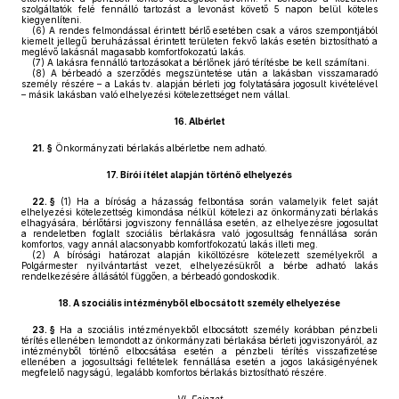
szolgáltatók felé fennálló tartozást a levonást követő 5 napon belül köteles
kiegyenlíteni.
(6)
A rendes felmondással érintett bérlő esetében csak a város szempontjából
kiemelt jellegű beruházással érintett területen fekvő lakás esetén biztosítható a
meglévő lakásnál magasabb komfortfokozatú lakás.
(7)
A lakásra fennálló tartozásokat a bérlőnek járó térítésbe be kell számítani.
(8)
A bérbeadó a szerződés megszüntetése után a lakásban visszamaradó
személy részére – a Lakás tv. alapján bérleti jog folytatására jogosult kivételével
– másik lakásban való elhelyezési kötelezettséget nem vállal.
16.
Albérlet
21. §
Önkormányzati bérlakás albérletbe nem adható.
17.
Bírói ítélet alapján történő elhelyezés
22. §
(1)
Ha a bíróság a házasság felbontása során valamelyik felet saját
elhelyezési kötelezettség kimondása nélkül kötelezi az önkormányzati bérlakás
elhagyására, bérlőtársi jogviszony fennállása esetén, az elhelyezésre jogosultat
a rendeletben foglalt szociális bérlakásra való jogosultság fennállása során
komfortos, vagy annál alacsonyabb komfortfokozatú lakás illeti meg.
(2)
A bírósági határozat alapján kiköltözésre kötelezett személyekről a
Polgármester nyilvántartást vezet, elhelyezésükről a bérbe adható lakás
rendelkezésére állásától függően, a bérbeadó gondoskodik.
18.
A szociális intézményből elbocsátott személy elhelyezése
23. §
Ha a szociális intézményekből elbocsátott személy korábban pénzbeli
térítés ellenében lemondott az önkormányzati bérlakása bérleti jogviszonyáról, az
intézményből történő elbocsátása esetén a pénzbeli térítés visszafizetése
ellenében a jogosultsági feltételek fennállása esetén a jogos lakásigényének
megfelelő nagyságú, legalább komfortos bérlakás biztosítható részére.