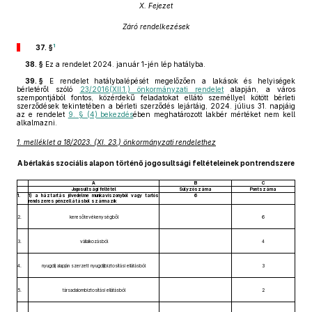
X. Fejezet
Záró rendelkezések
1
37. §
38. §
Ez a rendelet 2024. január 1-jén lép hatályba.
39. §
E rendelet hatálybalépését megelőzően a lakások és helyiségek
bérletéről szóló
23/2016(XII.1.) önkormányzati rendelet
alapján, a város
szempontjából fontos, közérdekű feladatokat ellátó személlyel kötött bérleti
szerződések tekintetében a bérleti szerződés lejártáig, 2024. július 31. napjáig
az e rendelet
9. § (4) bekezdés
ében meghatározott lakbér mértéket nem kell
alkalmazni.
1. melléklet a 18/2023. (XI. 23.) önkormányzati rendelethez
A bérlakás szociális alapon történő jogosultsági feltételeinek pontrendszere
A
B
C
Jogosultsági feltétel
Súlyzószáma
Pontszáma
1.
1) a háztartás jövedelme munkaviszonyból vagy tartós
6
rendszeres pénzellátásból származik
2.
keresőtevékenységből
6
3.
vállalkozásból
4
4.
nyugdíj alapján szerzett nyugdíjbiztosítási ellátásból
3
5.
társadalombiztosítási ellátásból
2