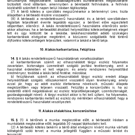
tanulmányok megkezdésére, szabadságvesztés büntetésének megkezdésére
biztosított rövid időtartam, amennyiben a bérebadót felhívására, a felhívás
közlésétől számított 8 napon belül írásban tájékoztatja.
(7)
A bérlő köteles a szerződés megszűnésekor a bérleményt üres, tiszta
állapotban a bérbeadó részére visszaadni.
(8)
A bérbeadó a rendeltetésszerű használatot, és a bérleti szerződésben
foglaltak teljesítését évente legalább egyszer, a bérlővel előre egyeztetett
időpontban, ellenőrzi. A lakás rendeltetésszerű használatra ellenőrzés során
akkor alkalmas, ha a bérbeadótól átvállalt helyreállítási kötelezettségének eleget
tett és úgy költözött be a lakásba, lakáshasználatból adódó szükséges
karbantartások elvégzése megtörtént, a közüzemi szolgáltatók felé történő
díjfizetési kötelezettségek teljesültek, valamint a lakást a bérlő lakja.
10.
A lakás karbantartása, felújítása
14. §
A lakás rendeltetésszerű használatának vonatkozásában
a)
karbantartásnak számít: az elhasználódott tárgyi eszköz folyamatos
zavartalan, biztonságos üzemelését szolgáló javítási tevékenység, amit a
használat érdekében el kell végezni, és amely rendszeres helyreállítást
eredményez, továbbá a lakás belső festése, mázolása;
b)
felújításnak számít: az elhasználódott tárgyi eszköz eredeti állaga
helyreállítását szolgáló, időszakonként visszatérő olyan tevékenység, amely
azzal jár, hogy az adott eszköz élettartama növekszik, műszaki állapota
megközelítően vagy teljesen visszaáll. Felújítás a korszerűsítés is, ha az
eredetitől eltérő megoldásával az eszköz teljesítőképességét, üzembiztonságát,
gazdaságosságát növeli. A tárgyi eszközt akkor is fel kell újítani, ha folyamatos,
rendszeres karbantartás mellett az eszköz oly mértékben elhasználódott, hogy a
rendeltetésszerű használatot veszélyezteti.
11.
A lakás átalakítása, korszerűsítése
15. §
(1)
A bérlőnek a munka megkezdése előtt, a bérbeadót írásban a
munkálatok megkezdése előtt, legalább 30 nappal tájékoztatni kell.
(2)
A bérbeadó köteles bekérni a bérlő által elvégezni kívánt munka várható
költségéről szóló tervet, a munka jellegétől függően a műszaki leírást és
tervrajzát.