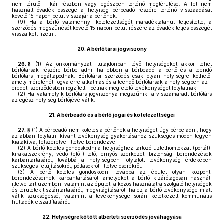
nem térülő – kár részben vagy egészben történő megtérülése. A fel nem
használt óvadék összege a helyiség bérbeadó részére történő visszaadását
követő 15 napon belül visszajár a bérlőnek.
(9)
Ha a bérlő valamennyi kötelezettségét maradéktalanul teljesítette, a
szerződés megszűnését követő 15 napon belül részére az óvadék teljes összegét
vissza kell fizetni.
20.
A bérlőtársi jogviszony
26. §
(1)
Az önkormányzati tulajdonban lévő helyiségeket akkor lehet
bérlőtársak részére bérbe adni, ha ebben a bérbeadó, a bérlő és a leendő
bérlőtárs megállapodnak. Bérlőtársi szerződés csak olyan helyiségre köthető,
amely méreténél fogva erre alkalmas és a leendő bérlőtársak a helyiségben az –
eredeti szerződésben rögzített – célnak megfelelő tevékenységet folytatnak.
(2)
Ha valamelyik bérlőtárs jogviszonya megszűnik, a visszamaradt bérlőtárs
az egész helyiség bérlőjévé válik.
21.
A bérbeadó és a bérlő jogai és kötelezettségei
27. §
(1)
A bérbeadó nem köteles a bérlőnek a helyiséget úgy bérbe adni, hogy
az abban folytatni kívánt tevékenység gyakorlásához szükséges módon legyen
kialakítva, felszerelve, illetve berendezve.
(2)
A bérlő köteles gondoskodni a helyiséghez tartozó üzlethomlokzat (portál),
kirakatszekrény, védő (elő-) tető, ernyős szerkezet, biztonsági berendezések
karbantartásáról, továbbá a helyiségben folytatott tevékenység érdekében
szükséges felújításokról, pótlásokról, illetve cserékről.
(3)
A bérlő köteles gondoskodni továbbá az épület olyan központi
berendezéseinek karbantartásáról, amelyeket a bérlő kizárólagosan használ,
illetve tart üzemben, valamint az épület, a közös használatra szolgáló helyiségek
és területek tisztántartásáról, megvilágításáról, ha ez a bérlő tevékenysége miatt
válik szükségessé, valamint a tevékenysége során keletkezett kommunális
hulladék elszállításáról.
22.
Helyiségre kötött albérleti szerződés jóváhagyása