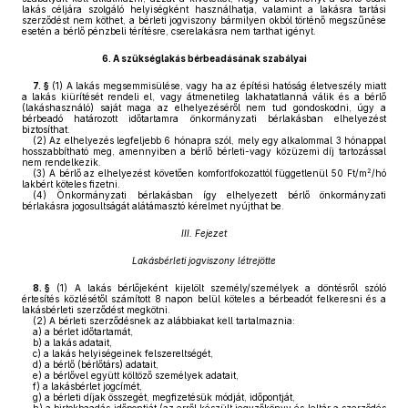
lakás céljára szolgáló helyiségként használhatja, valamint a lakásra tartási
szerződést nem köthet, a bérleti jogviszony bármilyen okból történő megszűnése
esetén a bérlő pénzbeli térítésre, cserelakásra nem tarthat igényt.
6.
A szükséglakás bérbeadásának szabályai
7. §
(1)
A lakás megsemmisülése, vagy ha az építési hatóság életveszély miatt
a lakás kiürítését rendeli el, vagy átmenetileg lakhatatlanná válik és a bérlő
(lakáshasználó) saját maga az elhelyezéséről nem tud gondoskodni, úgy a
bérbeadó határozott időtartamra önkormányzati bérlakásban elhelyezést
biztosíthat.
(2)
Az elhelyezés legfeljebb 6 hónapra szól, mely egy alkalommal 3 hónappal
hosszabbítható meg, amennyiben a bérlő bérleti-vagy közüzemi díj tartozással
nem rendelkezik.
2
(3)
A bérlő az elhelyezést követően komfortfokozattól függetlenül 50 Ft/m
/hó
lakbért köteles fizetni.
(4)
Önkormányzati bérlakásban így elhelyezett bérlő önkormányzati
bérlakásra jogosultságát alátámasztó kérelmet nyújthat be.
III. Fejezet
Lakásbérleti jogviszony létrejötte
8. §
(1)
A lakás bérlőjeként kijelölt személy/személyek a döntésről szóló
értesítés közlésétől számított 8 napon belül köteles a bérbeadót felkeresni és a
lakásbérleti szerződést megkötni.
(2)
A bérleti szerződésnek az alábbiakat kell tartalmaznia:
a)
a bérlet időtartamát,
b)
a lakás adatait,
c)
a lakás helyiségeinek felszereltségét,
d)
a bérlő (bérlőtárs) adatait,
e)
a bérlővel együtt költöző személyek adatait,
f)
a lakásbérlet jogcímét,
g)
a bérleti díjak összegét, megfizetésük módját, időpontját,