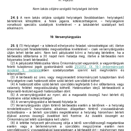
VI. Fejezet
Nem lakás céljára szolgáló helyiségek bérlete
24. §
A nem lakás céljára szolgáló helyiségek (továbbiakban: helyiségek)
bérletének létrejöttére, a felek jogaira, kötelezettségeire, – helyiségekre
vonatkozó speciális szabályok kivételével – a lakásbérlet szabályait kell
alkalmazni.
19.
Versenytárgyalás
25. §
(1)
Helyiséget – a kötelező elhelyezési feladat, városstratégiai cél, illetve
önkormányzati feladatellátás megvalósítása kivételével – csak versenytárgyalás
útján lehet bérbe adni. Nem kell pályázatot kiírni a helyiség bérletére, ha a
bérbeadás időtartama a 30 napot nem haladja meg, illetve a bérbeadás nem
folyamatos (eseti bérbeadás).
(2)
A pályázatot Mátészalka Város Önkormányzat vagyonáról, a vagyontárgyak
feletti tulajdonosi jogok gyakorlásáról szóló
21/2012. (X. 19.) önkormányzati
rendelet 5. melléklet
ében szabályozattak szerint kell meghirdetni és
lebonyolítani.
(3)
A bérbeadó az üres, vagy megüresedett önkormányzati tulajdonban lévő
helyiségekre csak határozott időre szóló bérleti szerződést köthet.
(4)
A határozott időre szóló bérleti szerződés legfeljebb 5 évi időtartamra, vagy
valamely feltétel megvalósulásáig köthető. Határozatlan idejű bérbeadásról a
Képviselő-testület egyedi határozatban dönt.
(5)
A versenytárgyalást az nyeri, aki a magasabb összegű havi bérleti díj
fizetésére vállal kötelezettséget.
(6)
A versenytárgyalást a bérbeadó folytatja le.
(7)
Versenytárgyalás útján történő bérbeadás esetén a bérlőnek – a helyiség
rendeltetésszerű használatra alkalmas állapotban történő visszaadásának
biztosítására – a bérleti szerződés megkötésekor a helyiség háromhavi bérleti
díjával azonos összegű óvadékot kell fizetnie. Az óvadék összegét az
Önkormányzat letéti számlájára kell utalni.
(8)
A letétbe helyezett pénzösszeg célja a bérlő szerződésszegő magatartása
esetén vagy a bérleménynek a szerződés megszűnése esetén nem
szerződésszerű visszaadásával kapcsolatosan a bérbeadót ért – máshonnan meg