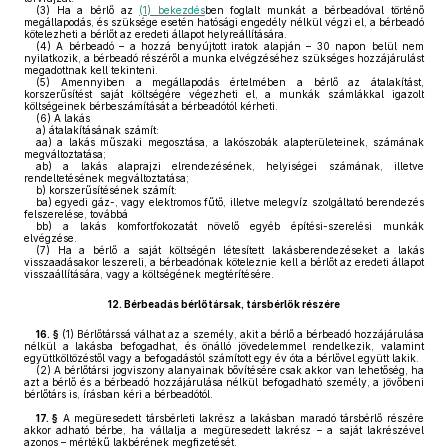
(3)
Ha a bérlő az
(1) bekezdés
ben foglalt munkát a bérbeadóval történő
megállapodás, és szüksége esetén hatósági engedély nélkül végzi el, a bérbeadó
kötelezheti a bérlőt az eredeti állapot helyreállítására.
(4)
A bérbeadó – a hozzá benyújtott iratok alapján – 30 napon belül nem
nyilatkozik, a bérbeadó részéről a munka elvégzéséhez szükséges hozzájárulást
megadottnak kell tekinteni.
(5)
Amennyiben a megállapodás értelmében a bérlő az átalakítást,
korszerűsítést saját költségére végezheti el, a munkák számlákkal igazolt
költségeinek bérbeszámítását a bérbeadótól kérheti.
(6)
A lakás
a)
átalakításának számít:
aa)
a lakás műszaki megosztása, a lakószobák alapterületeinek, számának
megváltoztatása;
ab)
a lakás alaprajzi elrendezésének, helyiségei számának, illetve
rendeltetésének megváltoztatása;
b)
korszerűsítésének számít:
ba)
egyedi gáz-, vagy elektromos fűtő, illetve melegvíz szolgáltató berendezés
felszerelése, továbbá
bb)
a lakás komfortfokozatát növelő egyéb építési-szerelési munkák
elvégzése.
(7)
Ha a bérlő a saját költségén létesített lakásberendezéseket a lakás
visszaadásakor leszereli, a bérbeadónak köteleznie kell a bérlőt az eredeti állapot
visszaállítására, vagy a költségének megtérítésére.
12.
Bérbeadás bérlőtársak, társbérlők részére
16. §
(1)
Bérlőtárssá válhat az a személy, akit a bérlő a bérbeadó hozzájárulása
nélkül a lakásba befogadhat, és önálló jövedelemmel rendelkezik, valamint
együttköltözéstől vagy a befogadástól számított egy év óta a bérlővel együtt lakik.
(2)
A bérlőtársi jogviszony alanyainak bővítésére csak akkor van lehetőség, ha
azt a bérlő és a bérbeadó hozzájárulása nélkül befogadható személy, a jövőbeni
bérlőtárs is, írásban kéri a bérbeadótól.
17. §
A megüresedett társbérleti lakrész a lakásban maradó társbérlő részére
akkor adható bérbe, ha vállalja a megüresedett lakrész – a saját lakrészével
azonos – mértékű lakbérének megfizetését.