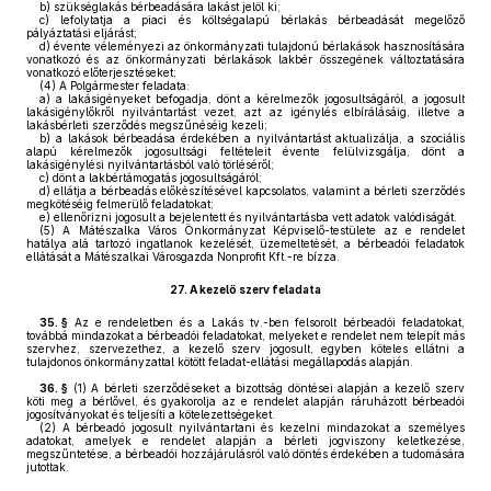
b)
szükséglakás bérbeadására lakást jelöl ki;
c)
lefolytatja a piaci és költségalapú bérlakás bérbeadását megelőző
pályáztatási eljárást;
d)
évente véleményezi az önkormányzati tulajdonú bérlakások hasznosítására
vonatkozó és az önkormányzati bérlakások lakbér összegének változtatására
vonatkozó előterjesztéseket;
(4)
A Polgármester feladata:
a)
a lakásigényeket befogadja, dönt a kérelmezők jogosultságáról, a jogosult
lakásigénylőkről nyilvántartást vezet, azt az igénylés elbírálásáig, illetve a
lakásbérleti szerződés megszűnéséig kezeli;
b)
a lakások bérbeadása érdekében a nyilvántartást aktualizálja, a szociális
alapú kérelmezők jogosultsági feltételeit évente felülvizsgálja, dönt a
lakásigénylési nyilvántartásból való törléséről;
c)
dönt a lakbértámogatás jogosultságáról;
d)
ellátja a bérbeadás előkészítésével kapcsolatos, valamint a bérleti szerződés
megkötéséig felmerülő feladatokat;
e)
ellenőrizni jogosult a bejelentett és nyilvántartásba vett adatok valódiságát.
(5)
A Mátészalka Város Önkormányzat Képviselő-testülete az e rendelet
hatálya alá tartozó ingatlanok kezelését, üzemeltetését, a bérbeadói feladatok
ellátását a Mátészalkai Városgazda Nonprofit Kft.-re bízza.
27.
A kezelő szerv feladata
35. §
Az e rendeletben és a Lakás tv.-ben felsorolt bérbeadói feladatokat,
továbbá mindazokat a bérbeadói feladatokat, melyeket e rendelet nem telepít más
szervhez, szervezethez, a kezelő szerv jogosult, egyben köteles ellátni a
tulajdonos önkormányzattal kötött feladat-ellátási megállapodás alapján.
36. §
(1)
A bérleti szerződéseket a bizottság döntései alapján a kezelő szerv
köti meg a bérlővel, és gyakorolja az e rendelet alapján ráruházott bérbeadói
jogosítványokat és teljesíti a kötelezettségeket.
(2)
A bérbeadó jogosult nyilvántartani és kezelni mindazokat a személyes
adatokat, amelyek e rendelet alapján a bérleti jogviszony keletkezése,
megszűntetése, a bérbeadói hozzájárulásról való döntés érdekében a tudomására
jutottak.