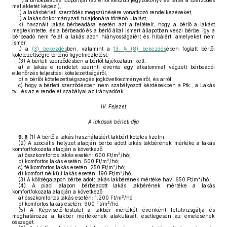
h)
a birtokbaadás időpontját (az erről készült jegyzőkönyv és leltár a szerződés
mellékletét képezi),
i)
a lakásbérleti szerződés megszűnésére vonatkozó rendelkezéseket,
j)
a lakás önkormányzati tulajdonára történő utalást,
k)
használt lakás bérbeadása esetén azt a feltételt, hogy a bérlő a lakást
megtekintette, és a bérbeadó és a bérlő által ismert állapotban veszi bérbe, így a
bérbeadó nem felel a lakás azon hiányosságaiért és hibáiért, amelyeket nem
ismer,
l)
a
(3) bekezdés
ben, valamint a
13. § (8) bekezdés
ében foglalt bérlői
kötelezettségre történő figyelmeztetést.
(3)
A bérleti szerződésben a bérlőt tájékoztatni kell:
a)
a lakás e rendelet szerinti évente egy alkalommal végzett bérbeadói
ellenőrzés teljesítési kötelezettségéről,
b)
a bérlői kötelezettségszegés jogkövetkezményeiről, és arról,
c)
hogy a bérleti szerződésben nem szabályozott kérdésekben a Ptk., a Lakás
tv., és az e rendelet szabályai az irányadóak.
IV. Fejezet
A lakások bérleti díja
9. §
(1)
A bérlő a lakás használatáért lakbért köteles fizetni.
(2)
A szociális helyzet alapján bérbe adott lakás lakbérének mértéke a lakás
komfortfokozata alapján a következő:
2
a)
összkomfortos lakás esetén: 600 Ft/m
/hó;
2
b)
komfortos lakás esetén: 500 Ft/m
/hó;
2
c)
félkomfortos lakás esetén: 250 Ft/m
/hó;
2
d)
komfort nélküli lakás esetén: 190 Ft/m
/hó.
(3)
A költségalapon bérbe adott lakás lakbérének mértéke havi 650 Ft/m²/hó.
(4)
A piaci alapon bérbeadott lakás lakbérének mértéke a lakás
komfortfokozata alapján a következő:
2
a)
összkomfortos lakás esetén: 1.200 Ft/m
/hó;
2
b)
komfortos lakás esetén: 900 Ft/m
/hó.
(5)
A Képviselő-testület a lakbér mértékét évenként felülvizsgálja és
meghatározza a lakbér mértékének alakulását, esetlegesen az emelésének
összegét.