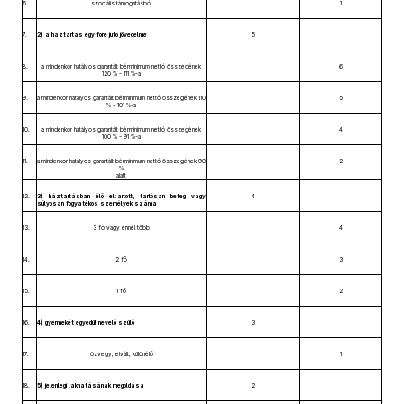
6.
szociális támogatásból
1
7.
2) a háztartás egy főre jutó jövedelme
5
8.
a mindenkor hatályos garantált bérminimum nettó összegének
6
120 % - 111 %-a
9.
a mindenkor hatályos garantált bérminimum nettó összegének 110
5
% - 101 %-a
10.
a mindenkor hatályos garantált bérminimum nettó összegének
4
100 % - 91 %-a
11.
a mindenkor hatályos garantált bérminimum nettó összegének 90
2
%
alatt
12.
3) háztartásban élő eltartott, tartósan beteg vagy
4
súlyosan fogyatékos személyek száma
13.
3 fő vagy ennél több
4
14.
2 fő
3
15.
1 fő
2
16.
4) gyermekét egyedül nevelő szülő
3
17.
özvegy, elvált, különélő
1
18.
5) jelenlegi lakhatásának megoldása
2