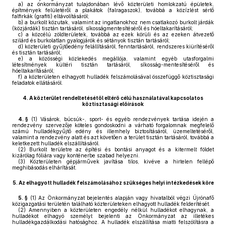
a)
az önkormányzat tulajdonában lévő közterületi homlokzatú épületek,
építmények felületéről a plakátok (falragaszok), továbbá a közízlést sértő
falfirkák (grafiti) eltávolításáról;
b)
a burkolt közutak, valamint az ingatlanokhoz nem csatlakozó burkolt járdák
(közjárdák) tisztán tartásáról, síkosságmentesítéséről és hóeltakarításáról;
c)
a közcélú zöldterületek, továbbá az ezek körüli és az ezeken átvezető
szilárd és burkolatlan gyalogjárók és sétányok tisztán tartásáról;
d)
közterületi gyűjtőedény felállításáról, fenntartásáról, rendszeres kiürítéséről
és tisztán tartásáról;
e)
a közösségi közlekedés megállója, valamint egyéb utasforgalmi
létesítmények kültéri tisztán tartásáról, síkosság-mentesítéséről és
hóeltakarításáról;
f)
a közterületen elhagyott hulladék felszámolásával összefüggő köztisztasági
feladatok ellátásáról.
4.
A közterület rendeltetésétől eltérő célú használatával kapcsolatos
köztisztasági előírások
4. §
(1)
Vásárok, búcsúk-, sport- és egyéb rendezvények tartása idején a
rendezvény szervezője köteles gondoskodni a várható forgalomnak megfelelő
számú hulladékgyűjtő edény és illemhely biztosításáról, üzemeltetéséről,
valamint a rendezvény alatt és azt követően a terület tisztán tartásáról, továbbá a
keletkezett hulladék elszállításáról.
(2)
Burkolt területre az építési és bontási anyagot és a kitermelt földet
kizárólag fóliára vagy konténerbe szabad helyezni.
(3)
Közterületen gépjárművek javítása tilos, kivéve a hirtelen fellépő
meghibásodás elhárítását.
5.
Az elhagyott hulladék felszámolásához szükséges helyi intézkedések köre
5. §
(1)
Az Önkormányzat bejelentés alapján vagy hivatalból végzi Újrónafő
közigazgatási területén található közterületeken elhagyott hulladék felderítését.
(2)
Amennyiben a közterületen engedély nélkül hulladékot elhagynak, a
hulladékot elhagyó személyt bejelenti az Önkormányzat az illetékes
hulladékgazdálkodási hatósághoz. A hulladék elszállítása miatti felszólításra a