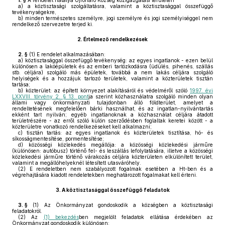
1. §
A rendelet hatálya Újrónafő Község közigazgatási területén
a)
a köztisztasági szolgáltatásra, valamint a köztisztasággal összefüggő
tevékenységekre,
b)
minden természetes személyre, jogi személyre és jogi személyiséggel nem
rendelkező szervezetre terjed ki.
2.
Értelmező rendelkezések
2. §
(1)
E rendelet alkalmazásában:
a)
köztisztasággal összefüggő tevékenység: az egyes ingatlanok - ezen belül
különösen a lakóépületek és az emberi tartózkodásra (üdülés, pihenés, szállás
stb. céljára) szolgáló más épületek, továbbá a nem lakás céljára szolgáló
helyiségek és a hozzájuk tartozó területek, valamint a közterületek tisztán
tartása;
b)
közterület: az épített környezet alakításáról és védelméről szóló
1997. évi
LXXVIII. törvény 2. § 13. pont
ja szerint közhasználatra szolgáló minden olyan
állami vagy önkormányzati tulajdonban álló földterület, amelyet a
rendeltetésének megfelelően bárki használhat, és az ingatlan-nyilvántartás
ekként tart nyilván; egyéb ingatlanoknak a közhasználat céljára átadott
területrészére - az erről szóló külön szerződésben foglaltak keretei között - a
közterületre vonatkozó rendelkezéseket kell alkalmazni;
c)
tisztán tartás: az egyes ingatlanok és közterületek tisztítása, hó- és
síkosságmentesítése, pormentesítése;
d)
közösségi közlekedés megállója: a közösségi közlekedési járműre
(különösen: autóbusz) történő fel- és leszállás lefolytatására, illetve a közösségi
közlekedési járműre történő várakozás céljára közterületen elkülönített terület,
valamint a megállóhelyeknél létesített utasváróhely.
(2)
E rendeletben nem szabályozott fogalmak esetében a Ht-ben és a
végrehajtására kiadott rendeletekben meghatározott fogalmakat kell érteni.
3.
A köztisztasággal összefüggő feladatok
3. §
(1)
Az Önkormányzat gondoskodik a községben a köztisztasági
feladatokról.
(2)
Az
(1) bekezdés
ben megjelölt feladatok ellátása érdekében az
Önkormányzat gondoskodik különösen: