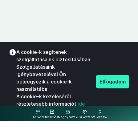
A cookie-k segítenek
szolgáltatásaink biztosításában.
Szolgáltatásaink
igénybevételével Ön
beleegyezik a cookie-k
Elfogadom
használatába.
A cookie-k kezeléséről
részletesebb információt
ide
kattintva olvashat.
Szerkezet
Keresés
Megnyitottak
Eszköztár
Változások