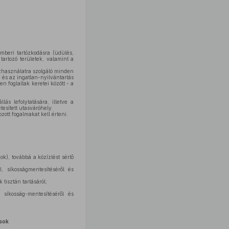
beri tartózkodásra (üdülés,
tartozó területek, valamint a
özhasználatra szolgáló minden
 és az ingatlan-nyilvántartás
n foglaltak keretei között - a
ás lefolytatására, illetve a
tesített utasváróhely.
ott fogalmakat kell érteni.
k), továbbá a közízlést sértő
, síkosságmentesítéséről és
tisztán tartásáról;
 síkosság-mentesítéséről és
ások