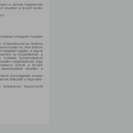
kodni a várható forgalomnak
zt követően a terület tisztán
zni.
rületeken elhagyott hulladék
z Önkormányzat az illetékes
t, amennyiben ez nem történik
k fajtájától függően, a jegyző
zemély az elszállításnak, a
A hulladék felszámolásával
követően megállapítható, hogy
alanul értesíti a területi
 beazonosítását követően a
kező közszolgáltató részére
ésének fedezetét a Képviselő-
 fellelésének helyszíneiről