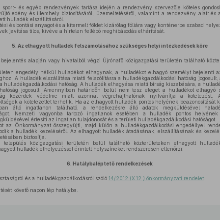
 sport- és egyéb rendezvények tartása idején a rendezvény szervezője köteles gondos
tő edény és illemhely biztosításáról, üzemeltetéséről, valamint a rendezvény alatt és a
ett hulladék elszállításáról.
tési és bontási anyagot és a kitermelt földet kizárólag fóliára vagy konténerbe szabad helye
k javítása tilos, kivéve a hirtelen fellépő meghibásodás elhárítását.
5.
Az elhagyott hulladék felszámolásához szükséges helyi intézkedések köre
jelentés alapján vagy hivatalból végzi Újrónafő közigazgatási területén található közte
eten engedély nélkül hulladékot elhagynak, a hulladékot elhagyó személyt bejelenti a
hoz. A hulladék elszállítása miatti felszólításra a hulladékgazdálkodási hatóság jogosul
t a hulladékgazdálkodási hatóság. A hulladék elhagyása miatti bírság kiszabására, a hulladé
hatóság jogosult. Amennyiben határidőn belül nem tesz eleget a hulladékot elhagyó s
ság közérdek védelme miatt azonnal végrehajthatónak nyilvánítja a kötelezést. 
tségek a kötelezettet terhelik. Ha az elhagyott hulladék pontos helyének beazonosítását 
an álló ingatlanon található, a rendelkezésre álló adatok megküldésével haladékt
ságot. Nemzeti vagyonba tartozó ingatlanok esetében a hulladék pontos helyének
küldésével értesíti az ingatlan tulajdonosát és a területi hulladékgazdálkodási hatóságot.
ot az Önkormányzat összegyűjti, majd külön a hulladékgazdálkodási engedéllyel rendel
oskodik a hulladék kezeléséről. Az elhagyott hulladék átadásának, elszállításának és kezel
etésében biztosítja.
epülés közigazgatási területén belül található közterületeken elhagyott hulladék
hagyott hulladék elhelyezéssel érintett helyszíneket rendszeresen ellenőrzi.
6.
Hatálybaléptető rendelkezések
isztaságról és a hulladékgazdálkodásról szóló
14/2012 (X.12.) önkormányzati rendelet
.
tését követő napon lép hatályba.