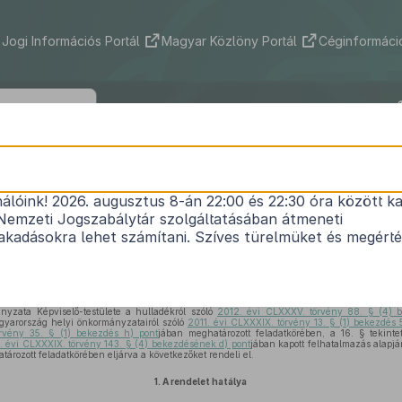
Jogi Információs Portál
Magyar Közlöny Portál
Céginformáció
 Község Önkormányzata Képviselő-tes
9/2023. (XII. 5.) önkormányzati rendele
nálóink! 2026. augusztus 8-án 22:00 és 22:30 óra között ka
Nemzeti Jogszabálytár szolgáltatásában átmeneti
Újrónafő Község köztisztaságáról
kadásokra lehet számítani. Szíves türelmüket és megért
Közlönyállapot 2023. 12. 06.
yzata Képviselő-testülete a hulladékról szóló
2012. évi CLXXXV. törvény 88. § (4) b
gyarország helyi önkormányzatairól szóló
2011. évi CLXXXIX. törvény 13. § (1) bekezdés 
rvény 35. § (1) bekezdés h) pont
jában meghatározott feladatkörében, a 16. § tekint
. évi CLXXXIX. törvény 143. § (4) bekezdésének d) pont
jában kapott felhatalmazás alapj
ározott feladatkörében eljárva a következőket rendeli el.
1.
A rendelet hatálya