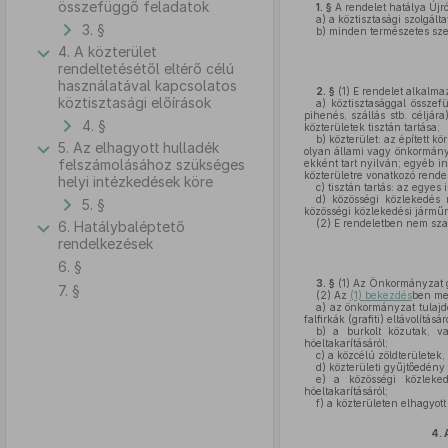
összefüggő feladatok
1. §
A rendelet hatálya Újr
a)
a köztisztasági szolgált
3. §
b)
minden természetes szem
4. A közterület
rendeltetésétől eltérő célú
használatával kapcsolatos
2. §
(1)
E rendelet alkalma
köztisztasági előírások
a)
köztisztasággal összef
pihenés, szállás stb. céljár
4. §
közterületek tisztán tartása;
b)
közterület: az épített kö
5. Az elhagyott hulladék
olyan állami vagy önkormányz
felszámolásához szükséges
ekként tart nyilván; egyéb in
közterületre vonatkozó rende
helyi intézkedések köre
c)
tisztán tartás: az egyes 
d)
közösségi közlekedés me
5. §
közösségi közlekedési járműre
(2)
E rendeletben nem szabá
6. Hatálybaléptető
rendelkezések
6. §
3. §
(1)
Az Önkormányzat go
7. §
(2)
Az
(1) bekezdés
ben me
a)
az önkormányzat tulajdon
falfirkák (grafiti) eltávolításár
b)
a burkolt közutak, val
hóeltakarításáról;
c)
a közcélú zöldterületek, 
d)
közterületi gyűjtőedény fe
e)
a közösségi közlekedés
hóeltakarításáról;
f)
a közterületen elhagyott 
4.
A