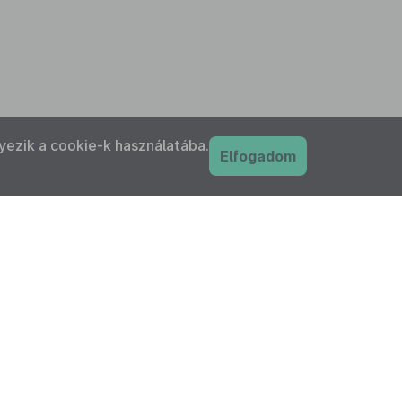
yezik a cookie-k használatába.
Elfogadom
PDF
nyilatkozat
Adatkezelési tájékoztató
IFK Magyar Közlönykiadó és Igazságügyi
ordítóközpont Zrt. minden jogot fenntart!