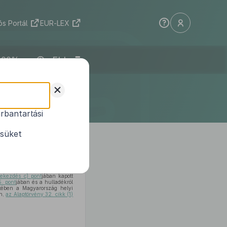
s Portál
EUR-LEX
ELI
tületének
+
te
rbantartási
ésüket
ekezdés c) pont
jában kapott
5. pont
jában és a hulladékról
etében a Magyarország helyi
án,
az Alaptörvény 32. cikk (1)