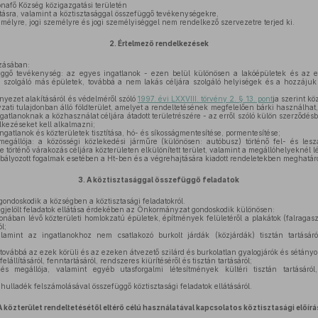
ónafő Község közigazgatási területén
atásra, valamint a köztisztasággal összefüggő tevékenységekre,
élyre, jogi személyre és jogi személyiséggel nem rendelkező szervezetre terjed ki.
2.
Értelmező rendelkezések
zásában:
üggő tevékenység: az egyes ingatlanok - ezen belül különösen a lakóépületek és az em
a) szolgáló más épületek, továbbá a nem lakás céljára szolgáló helyiségek és a hozzájuk 
rnyezet alakításáról és védelméről szóló
1997. évi LXXVIII. törvény 2. § 13. pont
ja szerint k
ati tulajdonban álló földterület, amelyet a rendeltetésének megfelelően bárki használhat,
gatlanoknak a közhasználat céljára átadott területrészére - az erről szóló külön szerződésbe
lkezéseket kell alkalmazni;
ingatlanok és közterületek tisztítása, hó- és síkosságmentesítése, pormentesítése;
gállója: a közösségi közlekedési járműre (különösen: autóbusz) történő fel- és leszáll
 történő várakozás céljára közterületen elkülönített terület, valamint a megállóhelyeknél lé
lyozott fogalmak esetében a Ht-ben és a végrehajtására kiadott rendeletekben meghatároz
3.
A köztisztasággal összefüggő feladatok
ndoskodik a községben a köztisztasági feladatokról.
gjelölt feladatok ellátása érdekében az Önkormányzat gondoskodik különösen:
ában lévő közterületi homlokzatú épületek, építmények felületéről a plakátok (falragaszo
ól;
amint az ingatlanokhoz nem csatlakozó burkolt járdák (közjárdák) tisztán tartásáról
továbbá az ezek körüli és az ezeken átvezető szilárd és burkolatlan gyalogjárók és sétányok 
lállításáról, fenntartásáról, rendszeres kiürítéséről és tisztán tartásáról;
 megállója, valamint egyéb utasforgalmi létesítmények kültéri tisztán tartásáról,
hulladék felszámolásával összefüggő köztisztasági feladatok ellátásáról.
 közterület rendeltetésétől eltérő célú használatával kapcsolatos köztisztasági előír