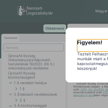
Nemzeti
Magyar 
Jogszabálytár
Ugrás
Oldalmenü
a
tartalomra
Szerkezet
Újrónafő
Figyelem!
1
Tisztelt Felhasz
Újrónafő Község
munkák miatt a 
Önkormányzata Képviselő-
kapcsolatmegsza
testületének 19/2023. (XII. 5.)
önkormányzati rendelete
köszönjük!
Újrónafő Község
köztisztaságáról
1. A rendelet hatálya
Újrónafő Község Önkormán
felhatalmazás alapján, a Ma
1. §
szóló
2012. évi CLXXXV. tö
önkormányzatairól szóló
2011
2. Értelmező rendelkezések
bekezdés a) pont
jában meghat
2. §
3. A köztisztasággal