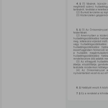
4. §
(1)
Vásárok, búcsúk-,
megfelelő számú hulladékgyűj
tartásáról, továbbá a keletkez
(2)
Burkolt területre az épí
(3)
Közterületen gépjárműve
5. §
(1)
Az Önkormányzat be
felderítését.
(2)
Amennyiben a közterül
hulladékgazdálkodási hatóság
meg, kötelezési eljárást indí
vagy hulladékgazdálkodási 
hulladékgazdálkodási ható
összefüggésben felmerülő köl
a hulladék magántulajdonb
hulladékgazdálkodási ható
rendelkezésre álló adatok meg
(3)
Az elhagyott hulladék
átadja, elszállíttatja, gond
testülete mindenkori költségv
(4)
Az Önkormányzat a tel
nyilvántartást vezet és az el
6. §
Hatályát veszti A közt
7. §
Ez a rendelet a kihirde