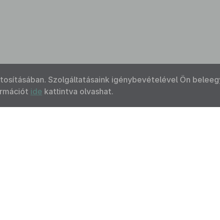
ztosításában. Szolgáltatásaink igénybevételével Ön beleeg
ormációt
ide
kattintva olvashat.
Kapcsolat
Felhasználási feltételek
Akadálymentesítési 
 Nemzeti Jogszabálytárban elérhető szövegek tekintetében az MK
F