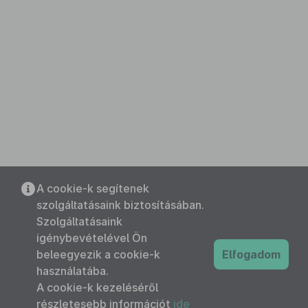
A cookie-k segítenek
szolgáltatásaink biztosításában.
Szolgáltatásaink
igénybevételével Ön
beleegyezik a cookie-k
Elfogadom
használatába.
A cookie-k kezeléséről
részletesebb információt
ide