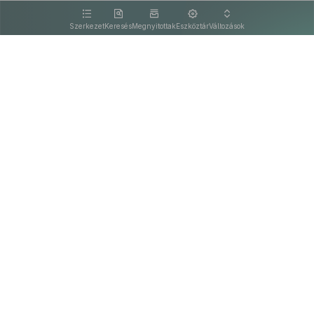
kattintva olvashat.
Szerkezet
Keresés
Megnyitottak
Eszköztár
Változások
Kapcsolat
Felhasználási feltételek
PDF
Akadálymentesítési nyilatkozat
Adatkezelési tájékoztató