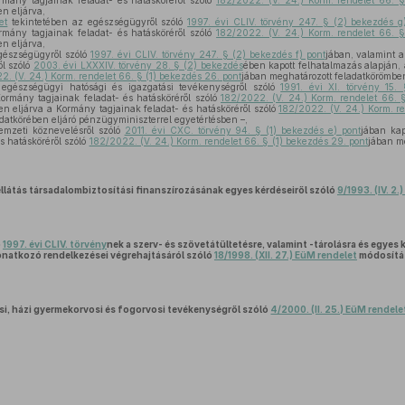
rmány tagjainak feladat- és hatásköréről szóló
182/2022. (V. 24.) Korm. rendelet 66. §
n eljárva,
et
tekintetében az egészségügyről szóló
1997. évi CLIV. törvény 247. § (2) bekezdés g)
rmány tagjainak feladat- és hatásköréről szóló
182/2022. (V. 24.) Korm. rendelet 66. §
n eljárva,
gészségügyről szóló
1997. évi CLIV. törvény 247. § (2) bekezdés f) pont
jában, valamint 
l szóló
2003. évi LXXXIV. törvény 28. § (2) bekezdés
ében kapott felhatalmazás alapján,
2. (V. 24.) Korm. rendelet 66. § (1) bekezdés 26. pont
jában meghatározott feladatkörömben
egészségügyi hatósági és igazgatási tevékenységről szóló
1991. évi XI. törvény 15.
Kormány tagjainak feladat- és hatásköréről szóló
182/2022. (V. 24.) Korm. rendelet 66. 
n eljárva a Kormány tagjainak feladat- és hatásköréről szóló
182/2022. (V. 24.) Korm. re
datkörében eljáró pénzügyminiszterrel egyetértésben –,
emzeti köznevelésről szóló
2011. évi CXC. törvény 94. § (1) bekezdés e) pont
jában kap
s hatásköréről szóló
182/2022. (V. 24.) Korm. rendelet 66. § (1) bekezdés 29. pont
jában m
látás társadalombiztosítási finanszírozásának egyes kérdéseiről szóló
9/1993. (IV. 2.
ó
1997. évi CLIV. törvény
nek a szerv- és szövetátültetésre, valamint -tárolásra és egyes
onatkozó rendelkezései végrehajtásáról szóló
18/1998. (XII. 27.) EüM rendelet
módosítá
si, házi gyermekorvosi és fogorvosi tevékenységről szóló
4/2000. (II. 25.) EüM rendele