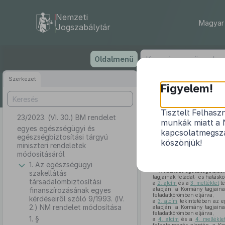
Nemzeti
Magyar 
Jogszabálytár
Ugrás
Oldalmenü
a
tartalomra
Szerkezet
Figyelem!
Tisztelt Felhasz
23/2023. (VI. 30.) BM rendelet
egyes egész
munkák miatt a 
egyes egészségügyi és
kapcsolatmegsza
egészségbiztosítási tárgyú
köszönjük!
miniszteri rendeletek
módosításáról
1. Az egészségügyi
A kötelező egészségbiztosít
szakellátás
tagjainak feladat- és hatáskö
társadalombiztosítási
a
2. alcím
és a
3. melléklet
te
finanszírozásának egyes
alapján, a Kormány tagjaina
feladatkörömben eljárva,
kérdéseiről szóló 9/1993. (IV.
a
3. alcím
tekintetében az eg
2.) NM rendelet módosítása
alapján, a Kormány tagjaina
feladatkörömben eljárva,
1. §
a
4. alcím
és a
4. mellékle