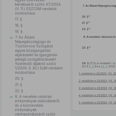
kérdéseiről szóló 47/2004.
7.
Az Állami Népegészségüg
(V. 11.) ESZCSM rendelet
módosítása
21
20. §
17. §
22
21. §
18. §
23
22. §
19. §
7. Az Állami
8.
A nevelési-oktatási i
Népegészségügyi és
Tisztiorvosi Szolgálat
24
23. §
egyes közigazgatási
eljárásaiért és igazgatási
jellegű szolgáltatásaiért
fizetendő díjakról szóló
24. §
(1)
Ez a rendelet – a
(2)
A
3. §
és a
23. §
2023. 
1/2009. (I. 30.) EüM rendelet
módosítása
1. melléklet a 23/2023. (VI. 
20. §
2. melléklet a 23/2023. (VI. 
21. §
3. melléklet a 23/2023. (VI. 
22. §
4. melléklet a 23/2023. (VI. 
8. A nevelési-oktatási
intézmények működéséről
5. melléklet a 23/2023. (VI. 
és a köznevelési
intézmények
névhasználatáról szóló