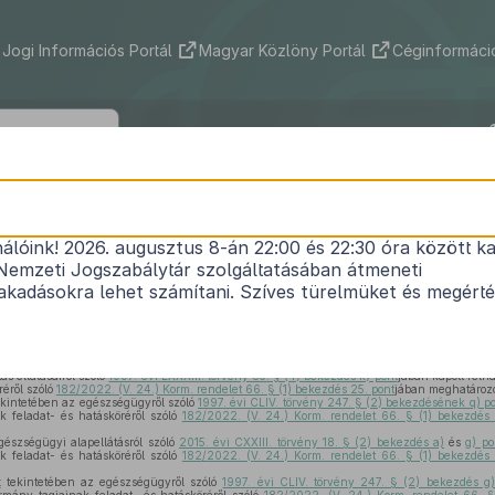
Jogi Információs Portál
Magyar Közlöny Portál
Céginformáció
23/2023. (VI. 30.) BM rendelet
nálóink! 2026. augusztus 8-án 22:00 és 22:30 óra között ka
ségügyi és egészségbiztosítási tárgyú miniszter
Nemzeti Jogszabálytár szolgáltatásában átmeneti
1
módosításáról
kadásokra lehet számítani. Szíves türelmüket és megért
Hatályos: 2023. 09. 02. – 2023. 09. 02.
ás ellátásairól szóló
1997. évi LXXXIII. törvény 83. § (4) bekezdés k) pont
jában kapott felh
réről szóló
182/2022. (V. 24.) Korm. rendelet 66. § (1) bekezdés 25. pont
jában meghatározo
kintetében az egészségügyről szóló
1997. évi CLIV. törvény 247. § (2) bekezdésének q) p
k feladat- és hatásköréről szóló
182/2022. (V. 24.) Korm. rendelet 66. § (1) bekezdés 
észségügyi alapellátásról szóló
2015. évi CXXIII. törvény 18. § (2) bekezdés a)
és
g) po
k feladat- és hatásköréről szóló
182/2022. (V. 24.) Korm. rendelet 66. § (1) bekezdés 
t
tekintetében az egészségügyről szóló
1997. évi CLIV. törvény 247. § (2) bekezdés g)