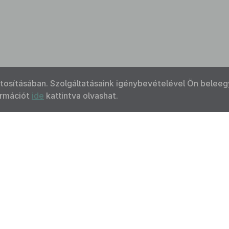
ztosításában. Szolgáltatásaink igénybevételével Ön beleeg
ormációt
ide
kattintva olvashat.
Kapcsolat
Felhasználási feltételek
Akadálymentesítési 
 Nemzeti Jogszabálytárban elérhető szövegek tekintetében az MK
F