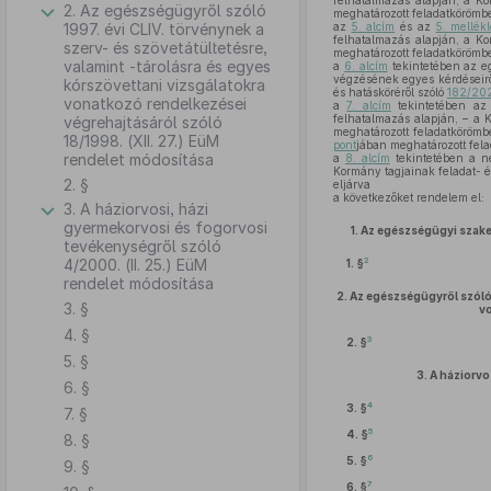
felhatalmazás alapján, a Ko
2. Az egészségügyről szóló
meghatározott feladatkörömbe
1997. évi CLIV. törvénynek a
az
5. alcím
és az
5. mellékl
felhatalmazás alapján, a Ko
szerv- és szövetátültetésre,
meghatározott feladatkörömbe
valamint -tárolásra és egyes
a
6. alcím
tekintetében az e
végzésének egyes kérdéseirő
kórszövettani vizsgálatokra
és hatásköréről szóló
182/202
vonatkozó rendelkezései
a
7. alcím
tekintetében az 
felhatalmazás alapján, – a 
végrehajtásáról szóló
meghatározott feladatkörömbe
18/1998. (XII. 27.) EüM
pont
jában meghatározott fela
rendelet módosítása
a
8. alcím
tekintetében a n
Kormány tagjainak feladat- é
2. §
eljárva
a következőket rendelem el:
3. A háziorvosi, házi
gyermekorvosi és fogorvosi
1.
Az egészségügyi szakel
tevékenységről szóló
2
4/2000. (II. 25.) EüM
1. §
rendelet módosítása
2.
Az egészségügyről szól
3. §
v
4. §
3
2. §
5. §
3.
A háziorvo
6. §
4
3. §
7. §
5
4. §
8. §
6
5. §
9. §
7
6. §