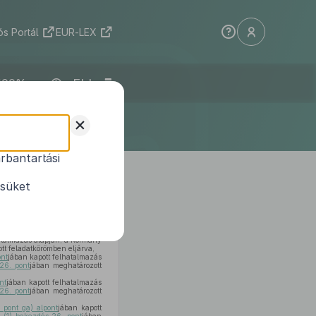
s Portál
EUR-LEX
ELI
+
rbantartási
i rendeletek
ésüket
atalmazás alapján, a Kormány
tt feladatkörömben eljárva,
ont
jában kapott felhatalmazás
26. pont
jában meghatározott
nt
jában kapott felhatalmazás
26. pont
jában meghatározott
 pont ga) alpont
jában kapott