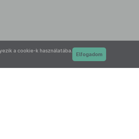
yezik a cookie-k használatába.
Elfogadom
PDF
nyilatkozat
Adatkezelési tájékoztató
IFK Magyar Közlönykiadó és Igazságügyi
ordítóközpont Zrt. minden jogot fenntart!