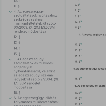
10. §
8
7. §
11. §
9
8. §
4. Az egészségügyi
szolgáltatások nyújtásához
10
9. §
szükséges szakmai
11
10. §
minimumfeltételekről szóló
60/2003. (X. 20.) ESZCSM
12
11. §
rendelet módosítása
4.
Az egészségügyi sz
12. §
13. §
13
12. §
14. §
14
13. §
15. §
15
14. §
5. Az egészségügyi
16
15. §
szolgáltatók és működési
engedélyük
5.
Az egészségügyi szolgál
nyilvántartásáról, valamint
az egészségügyi szakmai
17
jegyzékről szóló 2/2004. (XI.
16. §
17.) EüM rendelet
6.
Az egészségügyi ellátá
módosítása
16. §
18
17. §
6. Az egészségügyi ellátás
19
18. §
folyamatos működtetésének
20
19. §
egyes szervezési