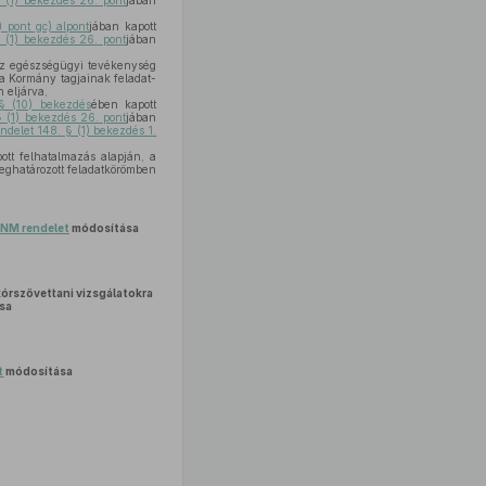
 (1) bekezdés 26. pont
jában
 pont gc) alpont
jában kapott
 (1) bekezdés 26. pont
jában
az egészségügyi tevékenység
 a Kormány tagjainak feladat-
 eljárva,
 § (10) bekezdés
ében kapott
§ (1) bekezdés 26. pont
jában
ndelet 148. § (1) bekezdés 1.
ott felhatalmazás alapján, a
eghatározott feladatkörömben
) NM rendelet
módosítása
 kórszövettani vizsgálatokra
sa
t
módosítása