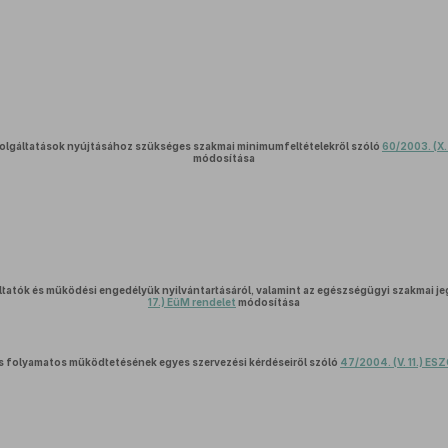
olgáltatások nyújtásához szükséges szakmai minimumfeltételekről szóló
60/2003. (X
módosítása
tatók és működési engedélyük nyilvántartásáról, valamint az egészségügyi szakmai je
17.) EüM rendelet
módosítása
s folyamatos működtetésének egyes szervezési kérdéseiről szóló
47/2004. (V. 11.) ES