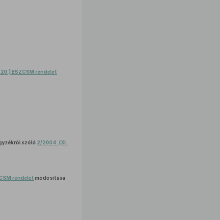
. 20.) ESZCSM rendelet
gyzékről szóló
2/2004. (XI.
ZCSM rendelet
módosítása