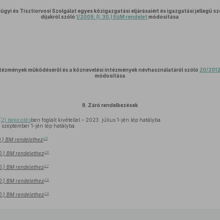
yi és Tisztiorvosi Szolgálat egyes közigazgatási eljárásaiért és igazgatási jellegű sz
díjakról szóló
1/2009. (I. 30.) EüM rendelet
módosítása
ntézmények működéséről és a köznevelési intézmények névhasználatáról szóló
20/2012.
módosítása
9.
Záró rendelkezések
(2) bekezdés
ben foglalt kivétellel – 2023. július 1-jén lép hatályba.
szeptember 1-jén lép hatályba.
25
30.) BM rendelethez
26
30.) BM rendelethez
27
30.) BM rendelethez
28
30.) BM rendelethez
29
30.) BM rendelethez