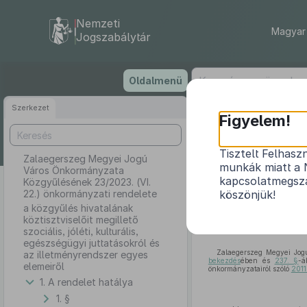
Nemzeti
Magyar 
Jogszabálytár
Ugrás
Oldalmenü
a
tartalomra
Szerkezet
Zalae
Figyelem!
Közgyűlés
Tisztelt Felhasz
Zalaegerszeg Megyei Jogú
munkák miatt a 
Város Önkormányzata
a közgyűlés h
kapcsolatmegsza
Közgyűlésének 23/2023. (VI.
22.) önkormányzati rendelete
köszönjük!
egészség
a közgyűlés hivatalának
köztisztviselőit megillető
szociális, jóléti, kulturális,
egészségügyi juttatásokról és
Zalaegerszeg Megyei Jogú
az illetményrendszer egyes
bekezdés
ében és
237. §
-á
elemeiről
önkormányzatairól szóló
2011
1. A rendelet hatálya
1. §