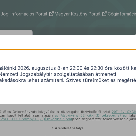
Jogi Információs Portál
Magyar Közlöny Portál
Céginformáció
gerszeg Megyei Jogú Város Önkormá
ének 23/2023. (VI. 22.) önkormányzati
nálóink! 2026. augusztus 8-án 22:00 és 22:30 óra között ka
Nemzeti Jogszabálytár szolgáltatásában átmeneti
ivatalának köztisztviselőit megillető szociális, jólét
kadásokra lehet számítani. Szíves türelmüket és megért
ügyi juttatásokról és az illetményrendszer egyes 
Hatályos: 2026. 02. 20. –
 Város Önkormányzata Közgyűlése a közszolgálati tisztviselőkről szóló
2011. évi CXCI
ban kapott felhatalmazás alapján
az Alaptörvény 32. cikk (1) bekezdés a) pont
jáb
. évi CLXXXIX. törvény 13. § (1) bekezdés 7. pont
jában meghatározott feladatkörében eljárva
1.
A rendelet hatálya