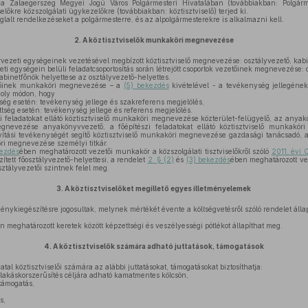
a Zalaegerszeg Megyei Jogú Város Polgármesteri Hivatalában (továbbiakban: Polgármes
selőkre közszolgálati ügykezelőkre (továbbiakban: köztisztviselő) terjed ki.
glalt rendelkezéseket a polgármesterre, és az alpolgármesterekre is alkalmazni kell.
2.
A köztisztviselők munkaköri megnevezése
rvezeti egységeinek vezetésével megbízott köztisztviselő megnevezése: osztályvezető, kab
eti egységein belüli feladatcsoportosítás során létrejött csoportok vezetőinek megnevezése: 
abinetfőnök helyettese az osztályvezető-helyettes.
előinek munkaköri megnevezése – a
(5) bekezdés
kivételével - a tevékenység jellegének
k oly módon, hogy
tség esetén: tevékenység jellege és szakreferens megjelölés,
tség esetén: tevékenység jellege és referens megjelölés.
i feladatokat ellátó köztisztviselő munkaköri megnevezése közterület-felügyelő, az anyakö
egnevezése anyakönyvvezető, a főépítészi feladatokat ellátó köztisztviselő munkakör
tási tevékenységét segítő köztisztviselő munkaköri megnevezése gazdasági tanácsadó, 
öri megnevezése személyi titkár.
kezdés
ében meghatározott vezetői munkakör a közszolgálati tisztviselőkről szóló
2011. évi 
zített főosztályvezető-helyettesi, a rendelet
2. § (2)
és
(3) bekezdés
ében meghatározott v
ztályvezetői szintnek felel meg.
3.
A köztisztviselőket megillető egyes illetményelemek
ménykiegészítésre jogosultak, melynek mértékét évente a költségvetésről szóló rendelet álla
 meghatározott keretek között képzettségi és veszélyességi pótlékot állapíthat meg.
4.
A köztisztviselők számára adható juttatások, támogatások
tal köztisztviselői számára az alábbi juttatásokat, támogatásokat biztosíthatja:
 lakáskorszerűsítés céljára adható kamatmentes kölcsön,
támogatás,
s,