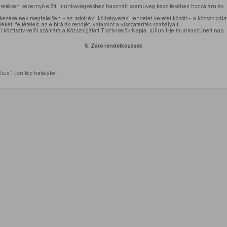
eretében képernyő előtti munkavégzéshez használt szemüveg készítéséhez hozzájárulás.
ezéseinek megfelelően - az adott évi költségvetési rendelet keretei között - a közszolgála
ékét, feltételeit, az elbírálás rendjét, valamint a visszatérítés szabályait.
l köztisztviselői számára a Közszolgálati Tisztviselők Napja, július 1-je munkaszüneti nap.
5.
Záró rendelkezések
ius 1-jén lép hatályba.