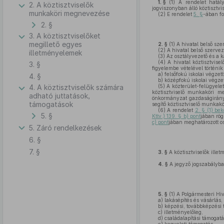
1. §
(1)
A rendelet hatály
2. A köztisztviselők
jogviszonyban álló köztisztvi
munkaköri megnevezése
(2)
E rendelet
5. §
-ában fo
2. §
3. A köztisztviselőket
megillető egyes
2. §
(1)
A hivatal belső sze
(2)
A hivatal belső szervez
illetményelemek
(3)
Az osztályvezető és a k
(4)
A hivatal köztisztvis
3. §
figyelembe vételével történi
a)
felsőfokú iskolai végzet
4. §
b)
középfokú iskolai végzet
4. A köztisztviselők számára
(5)
A közterület-felügyelet
köztisztviselő munkaköri m
adható juttatások,
önkormányzat gazdaságirányí
támogatások
segítő köztisztviselő munkak
(6)
A rendelet
2. § (1) be
5. §
Kttv.) 139. § b) pont
jában rög
c) pont
jában meghatározott os
5. Záró rendelkezések
6. §
7. §
3. §
A köztisztviselők illet
4. §
A jegyző jogszabályban
5. §
(1)
A Polgármesteri Hiva
a)
lakásépítés és vásárlás,
b)
képzési, továbbképzési 
c)
illetményelőleg,
d)
családalapítási támogatá