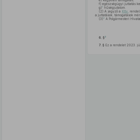
e)
kegyeleti támogatás,
f)
egészségügyi juttatás k
1
g)
hűségjutalom.
(2)
A jegyző a
Kttv.
rendelk
a juttatások, támogatások mért
2
(3)
A Polgármesteri Hivata
3
6. §
7. §
Ez a rendelet 2023. júl