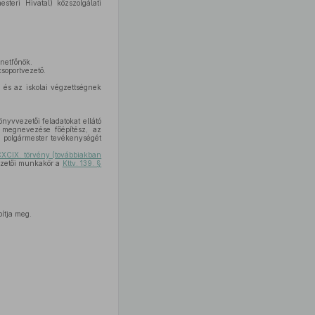
teri Hivatal) közszolgálati
inetfőnök.
csoportvezető.
 és az iskolai végzettségnek
nyvvezetői feladatokat ellátó
i megnevezése főépítész, az
a polgármester tevékenységét
CXCIX. törvény (továbbiakban
ezetői munkakör a
Kttv. 139. §
pítja meg.