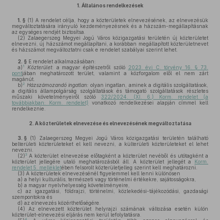
1.
Általános rendelkezések
1. §
(1)
A rendelet célja, hogy a közterületek elnevezésének, az elnevezésük
megváltoztatására irányuló kezdeményezésnek és a házszám-megállapításnak
az egységes rendjét biztosítsa.
(2)
Zalaegerszeg Megyei Jogú Város közigazgatási területén új közterületet
elnevezni, új házszámot megállapítani, a korábban megállapított közterületnevet
és házszámot megváltoztatni csak e rendelet szabályai szerint lehet.
2. §
E rendelet alkalmazásában:
1
a)
Közterület
: a magyar építészetről szóló
2023. évi C. törvény 16. § 73.
pont
jában meghatározott terület, valamint a közforgalom elől el nem zárt
magánút.
2
b)
Házszámozandó ingatlan:
olyan ingatlan, aminek a digitális szolgáltatások,
a digitális állampolgárság szolgáltatások és támogató szolgáltatások részletes
műszaki követelményeiről szóló
322/2024. (XI. 6.) Korm. rendelet (a
továbbiakban: Korm. rendelet)
vonatkozó rendelkezései alapján címmel kell
rendelkeznie.
2.
A közterületek elnevezése és elnevezésének megváltoztatása
3. §
(1)
Zalaegerszeg Megyei Jogú Város közigazgatási területén található
belterületi közterületeket el kell nevezni, a külterületi közterületeket el lehet
nevezni.
3
(2)
A közterület elnevezése előtagként a közterület nevéből és utótagként a
közterület jellegére utaló meghatározásból áll. A közterület jellegét a
Korm.
rendelet 5. melléklet
ében felsorolt közterületjelleg szerint kell meghatározni.
(3)
A közterületek elnevezésénél figyelemmel kell lenni különösen
a)
a helyi kulturális, természeti vagy történelmi értékekre, sajátosságokra,
b)
a magyar nyelvhelyesség követelményeire,
c)
az igazgatási, földrajzi, történelmi, közlekedési-tájékozódási, gazdasági
szempontokra és
d)
az elnevezés közérthetőségére.
(4)
Az elnevezett közterület helyrajzi számának változása esetén külön
közterület-elnevezési eljárás nem kerül lefolytatásra.
4