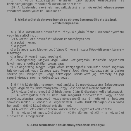
(5)
A város közigazgatási területén több azonos elnevezéssel és
közterületjelleggel rendelkező közterület nem lehet.
(6)
A közterület nevének megváltoztatására a közterület elnevezésére
vonatkozó szabályokat kell alkalmazni.
3.
A közterületek elnevezésének és elnevezése megváltoztatásának
kezdeményezése
4. §
(1)
A közterület elnevezésére irányuló eljárás írásbeli kezdeményezésre
vagy hivatalból indul.
(2)
A közterület elnevezését írásban kezdeményezheti
a)
a polgármester,
b)
a jegyző,
c)
a Zalaegerszeg Megyei Jogú Város Önkormányzata Közgyűlésének bármely
bizottsága,
d)
a helyi önkormányzati képviselő,
e)
Zalaegerszeg Megyei Jogú Város közigazgatási területén bejelentett
lakcímmel rendelkező állampolgár, vagy
f)
Zalaegerszeg Megyei Jogú Város közigazgatási területén fekvő ingatlan
tulajdonjogával, vagy Zalaegerszeg Megyei Jogú Város közigazgatási területén
székhellyel, telephellyel, vagy fiókteleppel rendelkező jogi személy és jogi
személyiséggel nem rendelkező szervezet.
5. §
(1)
A közterület nevének megállapítása és megváltoztatása Zalaegerszeg
Megyei Jogú Város Önkormányzata Közgyűlésének hatáskörébe tartozik.
(2)
A közterület elnevezéséről hirdetmény útján tájékoztatni kell a lakosságot.
(3)
A közforgalom elől el nem zárt magánút elnevezésére, vagy annak
megváltoztatására vonatkozó kezdeményezésről az érintetteket a helyben
szokásos módon, különösen a Polgármesteri Hivatal hirdetőtábláján és a város
honlapján történő közzététellel értesíteni kell.
(4)
A közterületek elnevezéséről közterületnév-jegyzéket kell vezetni.
(5)
A közterület megszűnésével - külön döntés nélkül - a közterület
elnevezése is megszűnik.
4.
A közterületnév-táblák elhelyezésének szabályai