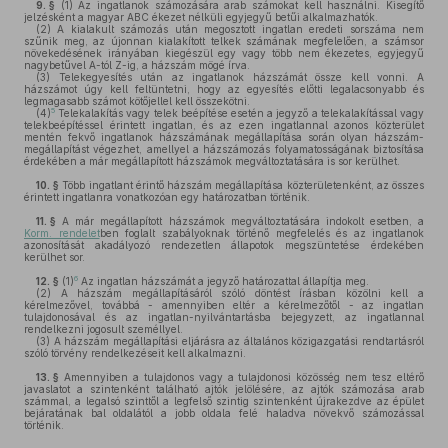
9. §
(1)
Az ingatlanok számozására arab számokat kell használni. Kisegítő
jelzésként a magyar ABC ékezet nélküli egyjegyű betűi alkalmazhatók.
(2)
A kialakult számozás után megosztott ingatlan eredeti sorszáma nem
szűnik meg, az újonnan kialakított telkek számának megfelelően, a számsor
növekedésének irányában kiegészül egy vagy több nem ékezetes, egyjegyű
nagybetűvel A-tól Z-ig, a házszám mögé írva.
(3)
Telekegyesítés után az ingatlanok házszámát össze kell vonni. A
házszámot úgy kell feltüntetni, hogy az egyesítés előtti legalacsonyabb és
legmagasabb számot kötőjellel kell összekötni.
5
(4)
Telekalakítás vagy telek beépítése esetén a jegyző a telekalakítással vagy
telekbeépítéssel érintett ingatlan, és az ezen ingatlannal azonos közterület
mentén fekvő ingatlanok házszámának megállapítása során olyan házszám-
megállapítást végezhet, amellyel a házszámozás folyamatosságának biztosítása
érdekében a már megállapított házszámok megváltoztatására is sor kerülhet.
10. §
Több ingatlant érintő házszám megállapítása közterületenként, az összes
érintett ingatlanra vonatkozóan egy határozatban történik.
11. §
A már megállapított házszámok megváltoztatására indokolt esetben, a
Korm. rendelet
ben foglalt szabályoknak történő megfelelés és az ingatlanok
azonosítását akadályozó rendezetlen állapotok megszüntetése érdekében
kerülhet sor.
6
12. §
(1)
Az ingatlan házszámát a jegyző határozattal állapítja meg.
(2)
A házszám megállapításáról szóló döntést írásban közölni kell a
kérelmezővel, továbbá - amennyiben eltér a kérelmezőtől - az ingatlan
tulajdonosával és az ingatlan-nyilvántartásba bejegyzett, az ingatlannal
rendelkezni jogosult személlyel.
(3)
A házszám megállapítási eljárásra az általános közigazgatási rendtartásról
szóló törvény rendelkezéseit kell alkalmazni.
13. §
Amennyiben a tulajdonos vagy a tulajdonosi közösség nem tesz eltérő
javaslatot a szintenként található ajtók jelölésére, az ajtók számozása arab
számmal, a legalsó szinttől a legfelső szintig szintenként újrakezdve az épület
bejáratának bal oldalától a jobb oldala felé haladva növekvő számozással
történik.