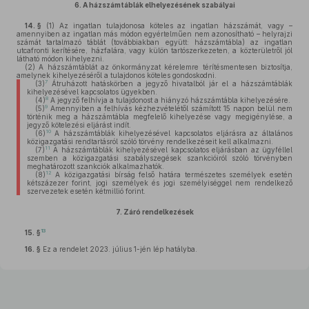
6.
A házszámtáblák elhelyezésének szabályai
14. §
(1)
Az ingatlan tulajdonosa köteles az ingatlan házszámát, vagy –
amennyiben az ingatlan más módon egyértelműen nem azonosítható – helyrajzi
számát tartalmazó táblát (továbbiakban együtt: házszámtábla) az ingatlan
utcafronti kerítésére, házfalára, vagy külön tartószerkezeten, a közterületről jól
látható módon kihelyezni.
(2)
A házszámtáblát az önkormányzat kérelemre térítésmentesen biztosítja,
amelynek kihelyezéséről a tulajdonos köteles gondoskodni.
7
(3)
Átruházott hatáskörben a jegyző hivatalból jár el a házszámtáblák
kihelyezésével kapcsolatos ügyekben.
8
(4)
A jegyző felhívja a tulajdonost a hiányzó házszámtábla kihelyezésére.
9
(5)
Amennyiben a felhívás kézhezvételétől számított 15 napon belül nem
történik meg a házszámtábla megfelelő kihelyezése vagy megigénylése, a
jegyző kötelezési eljárást indít.
10
(6)
A házszámtáblák kihelyezésével kapcsolatos eljárásra az általános
közigazgatási rendtartásról szóló törvény rendelkezéseit kell alkalmazni.
11
(7)
A házszámtáblák kihelyezésével kapcsolatos eljárásban az ügyféllel
szemben a közigazgatási szabályszegések szankcióiról szóló törvényben
meghatározott szankciók alkalmazhatók.
12
(8)
A közigazgatási bírság felső határa természetes személyek esetén
kétszázezer forint, jogi személyek és jogi személyiséggel nem rendelkező
szervezetek esetén kétmillió forint.
7.
Záró rendelkezések
13
15. §
16. §
Ez a rendelet 2023. július 1-jén lép hatályba.