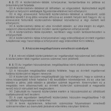
6. §
(1)
A közterületnév-táblák kihelyezése, karbantartása és pótlása az
önkormányzat feladata.
(2)
A közterületnév-táblákat jól láthatóan, az eligazodást, tájékoztatást segítő
helyen a helyszíni adottságok figyelembevételével kell elhelyezni.
(3)
A régi elnevezést feltüntető közterületnév-táblákat a változásról szóló
döntést követő 1 évig átlós vonallal áthúzva az eredeti helyén kell hagyni. Az új
elnevezést feltüntető közterületnév-táblákat közvetlenül a régi mellett kell
elhelyezni.
(4)
A közterületnév-tábla az utca mindkét oldalán, az utca elején és végén,
valamint útkereszteződésnél minden sarokingatlanon elhelyezendő.
(5)
A közterületnév-tábla épületen, kerítésen vagy külön tartószerkezeten is
elhelyezhető.
(6)
A közterületnév-tábla kihelyezésével vagy eltávolításával érintett ingatlan
tulajdonosa vagy használója a kihelyezést vagy eltávolítást tűrni köteles.
5.
A házszám megállapítására vonatkozó szabályok
7. §
A névvel ellátott közterületeken az ingatlanokat házszámmal kell ellátni.
A közterületen több ingatlan azonos számmal nem jelölhető.
8. §
(1)
Az ingatlan házszámának megállapítása iránti eljárás kérelemre vagy
hivatalból indul.
(2)
A házszám megállapítási eljárás feltétele, hogy az érintett ingatlannal
határos közterület el legyen nevezve.
(3)
A közterület házszám-megállapítását úgy kell elvégezni, hogy a számok a
város központjától kifelé haladva 1-től kezdődően növekedjenek, és az utca bal
oldalán a páros, jobb oldalán a páratlan számok legyenek. Amennyiben ez a
megoldás nem alkalmazható, az érintett közterület számozását a magasabb
rendű közút irányából kell megkezdeni.
(4)
Zsákutcák és hasonló közterületek esetén a házszámozást az úthálózati
csatlakozásnál kell kezdeni.
(5)
A csak egyoldalon beépíthető közterületek házszám-megállapítása 1-től
kezdődően folyamatosan is történhet.
(6)
A terek épületeinek, telkeinek számozása folyamatosan emelkedő
számsorrendben az óramutató járásával ellentétes irányban történik.