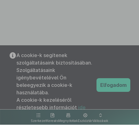
A cookie-k segítenek
szolgáltatásaink biztosításában.
Szolgáltatásaink
igénybevételével Ön
beleegyezik a cookie-k
Elfogadom
használatába.
A cookie-k kezeléséről
részletesebb információt
ide
kattintva olvashat.
Szerkezet
Keresés
Megnyitottak
Eszköztár
Változások