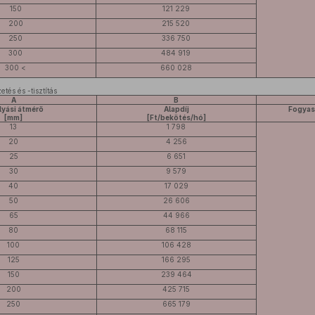
150
121 229
200
215 520
250
336 750
300
484 919
300 <
660 028
és és -tisztítás
A
B
lyási átmérő
Alapdíj
Fogyas
[mm]
[Ft/bekötés/hó]
13
1 798
20
4 256
25
6 651
30
9 579
40
17 029
50
26 606
65
44 966
80
68 115
100
106 428
125
166 295
150
239 464
200
425 715
250
665 179