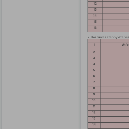
12
13
14
15
16
2.
Közműves szennyvízelvezet
1
Átfo
2
3
4
5
6
7
8
9
10
11
12
13
14