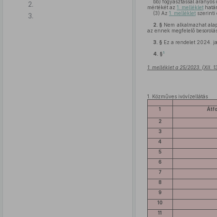
bb)
fogyasztással arányos 
2.
mértékét az
1. melléklet
hatá
(3)
Az
1. melléklet
szerinti
3.
2. §
Nem alkalmazhat alapdí
az ennek megfelelő besorolás
3. §
Ez a rendelet 2024. ja
1
4. §
1. melléklet a 25/2023. (XII. 
1.
Közműves ivóvízellátás
1
Átf
2
3
4
5
6
7
8
9
10
11