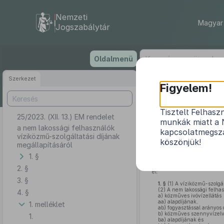
Nemzeti
Magyar 
Jogszabálytár
Ugrás
Oldalmenü
a
tartalomra
Szerkezet
Figyelem!
Tisztelt Felhasz
25/2023. (XII. 13.) EM rendelet
a nem lakossá
munkák miatt a 
a nem lakossági felhasználók
kapcsolatmegsza
víziközmű-szolgáltatási díjának
köszönjük!
megállapításáról
1. §
A víziközmű-szolgáltatásr
feladat- és hatásköréről szól
2. §
el:
3. §
1. §
(1)
A víziközmű-szolgál
(2)
A nem lakossági felhasz
4. §
a)
közműves ivóvízellátás
aa)
alapdíjának,
1. melléklet
ab)
fogyasztással arányos 
b)
közműves szennyvízelvez
1.
ba)
alapdíjának és