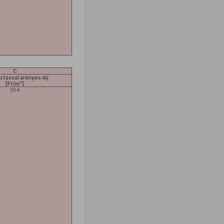
C
ztással arányos díj
3
[Ft/m
]
954