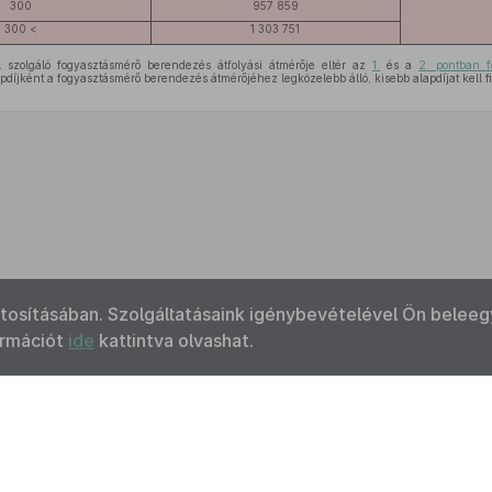
300
957 859
300 <
1 303 751
szolgáló fogyasztásmérő berendezés átfolyási átmérője eltér az
1.
és a
2. pontban fo
apdíjként a fogyasztásmérő berendezés átmérőjéhez legközelebb álló, kisebb alapdíjat kell 
ztosításában. Szolgáltatásaink igénybevételével Ön beleeg
ormációt
ide
kattintva olvashat.