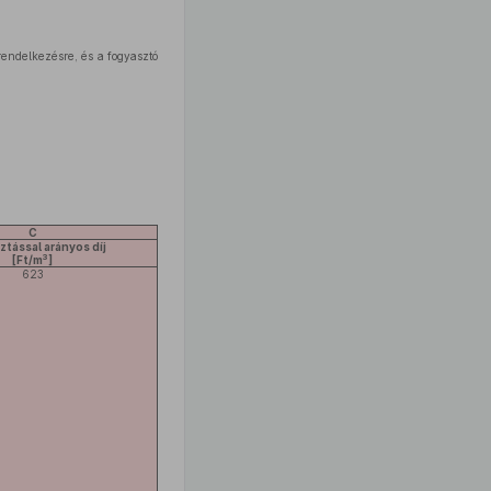
rendelkezésre, és a fogyasztó
C
ztással arányos díj
3
[Ft/m
]
623