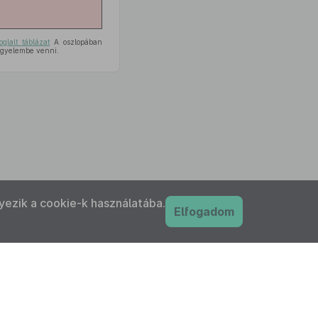
glalt táblázat
A oszlopában
figyelembe venni.
yezik a cookie-k használatába.
Elfogadom