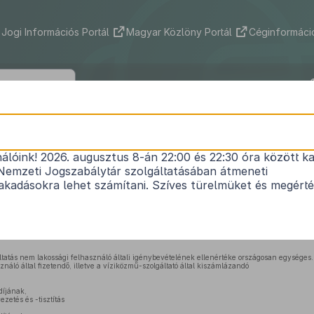
Jogi Információs Portál
Magyar Közlöny Portál
Céginformáció
25/2023. (XII. 13.) EM rendelet
nálóink! 2026. augusztus 8-án 22:00 és 22:30 óra között ka
gi felhasználók víziközmű-szolgáltatási díjának me
Nemzeti Jogszabálytár szolgáltatásában átmeneti
Hatályos: 2026. 07. 01. –
kadásokra lehet számítani. Szíves türelmüket és megért
ól szóló
2011. évi CCIX. törvény 74. § (2) bekezdés 3. pont
jában kapott felhatalmazás 
ó
182/2022. (V. 24.) Korm. rendelet 160. § 9. pont
jában meghatározott feladatkörömben elj
tatás nem lakossági felhasználó általi igénybevételének ellenértéke országosan egységes.
náló által fizetendő, illetve a víziközmű-szolgáltató által kiszámlázandó
díjának,
etés és -tisztítás