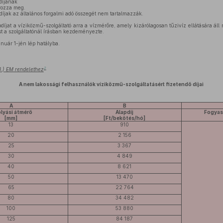
díjának
rozza meg.
 díjak az általános forgalmi adó összegét nem tartalmazzák.
jat a víziközmű-szolgáltató arra a vízmérőre, amely kizárólagosan tűzivíz ellátására áll 
t a szolgáltatónál írásban kezdeményezte.
nuár 1-jén lép hatályba.
2
13.) EM rendelethez
A nem lakossági felhasználók víziközmű-szolgáltatásért fizetendő díjai
A
B
olyási átmérő
Alapdíj
Fogyas
[mm]
[Ft/bekötés/hó]
13
910
20
2 156
25
3 367
30
4 849
40
8 621
50
13 470
65
22 764
80
34 482
100
53 880
125
84 187