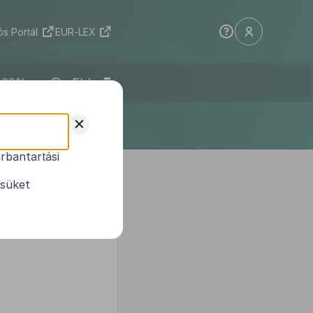
s Portál
EUR-LEX
ELI
+
rbantartási
gállapításáról
ésüket
alapján, a Kormány tagjainak
árva a következőket rendelem