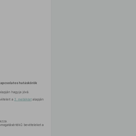
 kapcsolatos hatáskörök
lapján hagyja jóvá.
vételeit a
3. melléklet
alapján
azza.
támogatásértékű bevételeket a