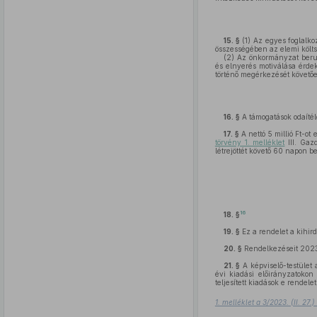
15. §
(1)
Az egyes foglalkoz
összességében az elemi költsé
(2)
Az önkormányzat beruhá
és elnyerés motiválása érde
történő megérkezését követően
16. §
A támogatások odaítélé
17. §
A nettó 5 millió Ft-ot
törvény 1. melléklet
III. Gaz
létrejöttét követő 60 napon be
16
18. §
19. §
Ez a rendelet a kihir
20. §
Rendelkezéseit 2023. 
21. §
A képviselő-testület 
évi kiadási előirányzatokon
teljesített kiadások e rendele
1. melléklet a 3/2023. (II. 27