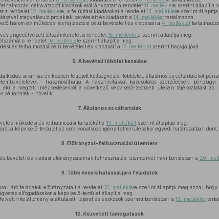
lhalmozási célra átadott kiadások előirányzatait a rendelet
11. melléklet
e szerint állapítja 
t a rendelet
12. melléklet
e, a felújítási kiadásokat a rendelet
13. melléklet
e szerint állapítj
ásával megvalósuló projektek bevételeit és kiadásait a
14. melléklet
tartalmazza.
vető három év működési és fejlesztési célú bevételeit és kiadásait a
4. melléklet
tartalmazza
es engedélyezett létszámkeretét a rendelet
15. melléklet
e szerint állapítja meg.
létszámát a rendelet
16. melléklet
e szerint állapítja meg.
si és felhalmozási célú bevételeit és kiadásait a
17. melléklet
szerint hagyja jóvá.
6.
A bevételi többlet kezelése
kodás során az év közben létrejött költségvetési többletet, általános és céltartalékot pénz
gyelembevételével – hasznosíthatja. A hasznosítással kapcsolatos szerződések, pénzügyi
 aki a megtett intézkedésekről a következő képviselő-testületi ülésen tájékoztatást ad.
 céltartalék - növelik.
7.
Általános és céltartalék
vetés működési és felhalmozási tartalékát a
19. melléklet
szerint állapítja meg.
áról a képviselő-testület az erre vonatkozó igény felmerülésekor egyedi határozatban dönt.
8.
Előirányzat-felhasználási ütemterv
és bevételi és kiadási előirányzatainak felhasználási ütemtervét havi bontásban a
20. mell
9.
Több éves kihatással járó feladatok
al járó feladatok előirányzatait a rendelet
21. melléklet
e szerint állapítja meg azzal, hogy
égvetés elfogadásakor a képviselő-testület állapítja meg.
elvett hitelállomány alakulását, lejárat és eszközök szerinti bontásban a
18. melléklet
tarta
10.
Közvetett támogatások