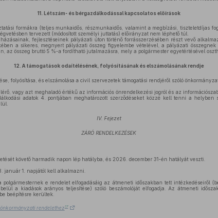
11.
Létszám- és bérgazdálkodással kapcsolatos előírások
tatási formákra (teljes munkaidős, részmunkaidős, valamint a megbízási, tiszteletdíjas fog
gvetésben tervezett (módosított személyi juttatás) előirányzat nem léphető túl.
zásainak, fejlesztéseinek pályázati úton történő forrásszerzésében részt vevő alkalmazo
kében a sikeres, megnyert pályázati összeg figyelembe vételével, a pályázati összegne
, az összeg bruttó 5 %-a fordítható jutalmazásra, mely a polgármester egyetértésével oszth
12.
A támogatások odaítélésének, folyósításának és elszámolásának rendje
se, folyósítása, és elszámolása a civil szervezetek támogatási rendjéről szóló önkormányzati
 elérő, vagy azt meghaladó értékű az információs önrendelkezési jogról és az információsza
dálkodási adatok 4. pontjában meghatározott szerződéseket közzé kell tenni a helyben
lül.
IV. Fejezet
ZÁRÓ RENDELKEZÉSEK
detését követő harmadik napon lép hatályba, és 2026. december 31-én hatályát veszti.
január 1. napjától kell alkalmazni.
a polgármesternek e rendelet elfogadásáig az átmeneti időszakban tett intézkedéseiről (
 belül a kiadások arányos teljesítése) szóló beszámolóját elfogadja. Az átmeneti idősz
tbe beépítésre kerültek.
17
.) önkormányzati rendelethez