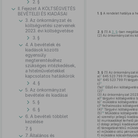
2. §
II. Fejezet A KÖLTSÉGVETÉS
BEVÉTELEI ÉS KIADÁSAI
1. §
A rendelet hatálya a he
3. Az önkormányzat és
költségvetési szerveinek
2023. évi költségvetése
2. §
(1)
A
3. §
-ban megállap
(2)
Az önkormányzat és köl
3. §
4. A bevételek és
kiadások közötti
egyensúly
megteremtéséhez
szükséges intézkedések,
a hitelműveletekkel
3. §
(1)
Az önkormányzat és 
kapcsolatos hatáskörök
1
a)
645 523 799 Ft tárgyévi
2
b)
645 523 799 Ft tárgyévi
4. §
3
c)
4
(1a)
Előző évi költségveté
5. Az önkormányzat
5
(2)
bevételei és kiadásai
(3)
Az önkormányzat 2023.
6
a)
tárgyévi költségvetési 
5. §
7
b)
működési költségvetési
8
c)
felhalmozási költségvet
6. §
9
(4)
Tárgyévi költségvetési
10
(5)
Működési költségvetés
6. A bevételi többlet
a)
személyi jellegű kiadás
b)
munkaadókat terhelő jár
kezelése
c)
dologi jellegű kiadások
7. §
d)
támogatásértékű működé
e)
működési célú pénzeszk
7. Általános és
f)
működési kölcsönfolyósít