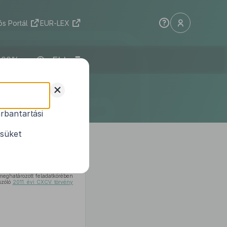
s Portál
EUR-LEX
ELI
iselő-
+
endelete
rbantartási
ésüket
meghatározott feladatkörében
szóló
2011. évi CXCV. törvény