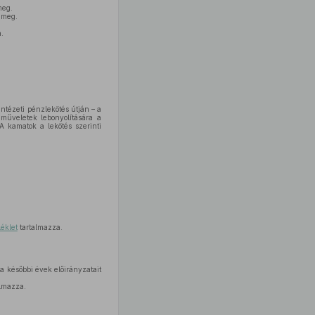
meg.
a meg.
.
intézeti pénzlekötés útján – a
 műveletek lebonyolítására a
 A kamatok a lekötés szerinti
éklet
tartalmazza.
 a későbbi évek előirányzatait
lmazza.