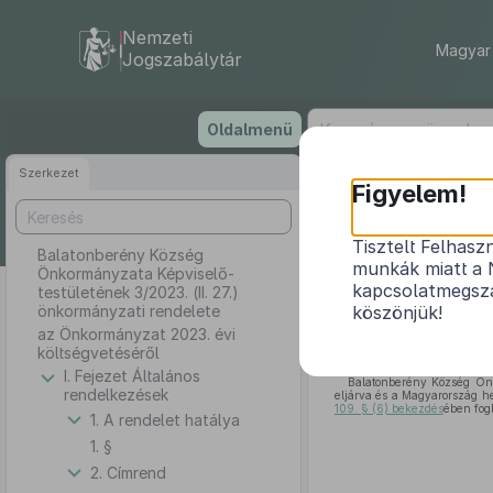
Nemzeti
Magyar 
Jogszabálytár
Ugrás
Oldalmenü
a
tartalomra
Szerkezet
Balat
Figyelem!
testüle
Tisztelt Felhasz
Balatonberény Község
munkák miatt a 
Önkormányzata Képviselő-
kapcsolatmegsza
testületének 3/2023. (II. 27.)
önkormányzati rendelete
köszönjük!
az Önkormányzat 2023. évi
költségvetéséről
I. Fejezet Általános
Balatonberény Község Ön
rendelkezések
eljárva és a Magyarország h
109. § (6) bekezdés
ében fogl
1. A rendelet hatálya
1. §
2. Címrend