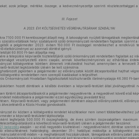
okat, azok jellege, mértéke, összege, a kedvezményezettje szerinti részletezettséggel 
III. Fejezet
A 2023. ÉVI KÖLTSÉGVETÉS VÉGREHAJTÁSÁNAK SZABÁLYAI
sokra 7.100.000 Ft keretösszeget állapít meg. A lakosságnak nyújtott támogatások megbontás
 szociális ellátások helyi szabályairól szóló önkormányzati rendeletben foglaltak szerint a sz
géből a polgármester 2023. évben 150.000 Ft összeggel rendelkezhet a rendkívüli tel
lő életkörülményei az azonnali döntést igényli.
letdíját 60.800 Ft-ban állapítja meg.
ésére a települési képviselők tiszteletdíjáról szóló önkormányzati rendeletben foglaltak az ir
tonságot veszélyeztető elemi csapás, annak következményeinek az elhárítása érdek
mányzat költségvetése körében átmeneti intézkedést hozhat, amennyiben a tervezett
selő-testület legközelebbi ülésén be kell számolnia.
határozott jogkörben a polgármester az előirányzatok között átcsoportosítást hajthat végre
a költségvetési rendeletben nem szereplő kiadásokat is teljesíthet.
ös Önkormányzati Hivatalban foglalkoztatott köztisztviselők illetményalapja 46.380 Ft-ban 
áskörben hozott döntések a későbbi években a képviselő-testület által jóváhagyottnál 
en történt átcsoportosításokról a polgármester negyedévente, a negyedévet követő első képv
endelet módosítására a polgármester ezzel egyidejűleg javaslatot tesz.
tésen, Képviselő-testületi, vagy polgármesteri döntésen alapuló előirányzatokról, előirányz
k átvezetéséről a Közös Hivatal gondoskodik.
nyzat év közben a költségvetési rendelet készítésekor nem ismert többletbevételhez jut,
rmester a képviselő-testületet tájékoztatja.
nként legfeljebb 500.000 Ft összeghatárig, de éves szinten összességében maximum 
kötelezettségvállalásról a következő képviselő-testületi ülésen a polgármester beszámol.
(2) bekezdés
alapján - az első negyedév kivételével – negyedévenként, döntése szerinti i
ló elkészítésének határidejéig, december 31-i hatállyal módosítja a költségvetési 
mányzatot érintő módon – a meghatározott hozzájárulások, támogatások előirányzatait zárolja
ően haladéktalanul a képviselő-testület elé kell terjeszteni a költségvetési rendelet módosít