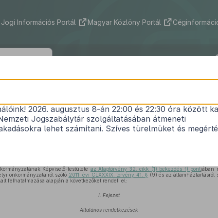
Jogi Információs Portál
Magyar Közlöny Portál
Céginformáció
onberény Község Önkormányzata Képv
tének 3/2023. (II. 27.) önkormányzati r
nálóink! 2026. augusztus 8-án 22:00 és 22:30 óra között ka
Nemzeti Jogszabálytár szolgáltatásában átmeneti
az Önkormányzat 2023. évi költségvetéséről
kadásokra lehet számítani. Szíves türelmüket és megért
Hatályos: 2024. 05. 25. – 2026. 12. 30.
kormányzatának Képviselő-testülete
az Alaptörvény 32. cikk (1) bekezdés f) pont
jában 
elyi önkormányzatairól szóló
2011. évi CLXXXIX. törvény 41. §
(9) és az államháztartásról 
alt felhatalmazása alapján a következőket rendeli el:
I. Fejezet
Általános rendelkezések