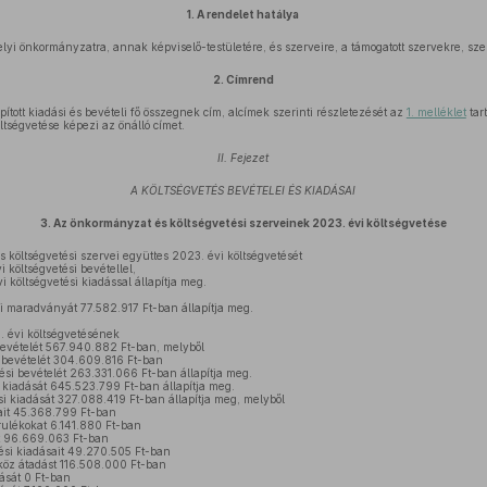
1.
A rendelet hatálya
lyi önkormányzatra, annak képviselő-testületére, és szerveire, a támogatott szervekre, szer
2.
Címrend
ított kiadási és bevételi fő összegnek cím, alcímek szerinti részletezését az
1. melléklet
tar
tségvetése képezi az önálló címet.
II. Fejezet
A KÖLTSÉGVETÉS BEVÉTELEI ÉS KIADÁSAI
3.
Az önkormányzat és költségvetési szerveinek 2023. évi költségvetése
költségvetési szervei együttes 2023. évi költségvetését
 költségvetési bevétellel,
 költségvetési kiadással állapítja meg.
si maradványát 77.582.917 Ft-ban állapítja meg.
 évi költségvetésének
bevételét 567.940.882 Ft-ban, melyből
 bevételét 304.609.816 Ft-ban
ési bevételét 263.331.066 Ft-ban állapítja meg.
 kiadását 645.523.799 Ft-ban állapítja meg.
i kiadását 327.088.419 Ft-ban állapítja meg, melyből
ait 45.368.799 Ft-ban
ulékokat 6.141.880 Ft-ban
at 96.669.063 Ft-ban
si kiadásait 49.270.505 Ft-ban
öz átadást 116.508.000 Ft-ban
ását 0 Ft-ban