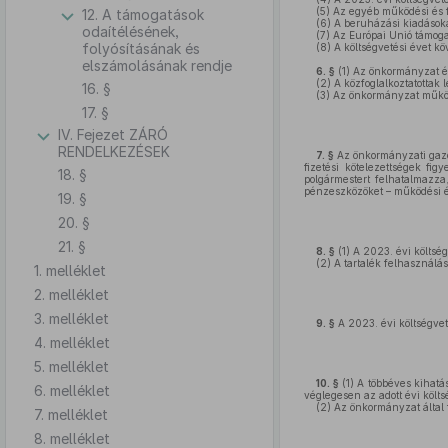
(5)
Az egyéb működési és fe
12. A támogatások
(6)
A beruházási kiadásoka
odaítélésének,
(7)
Az Európai Unió támogat
folyósításának és
(8)
A költségvetési évet kö
elszámolásának rendje
6. §
(1)
Az önkormányzat év
(2)
A közfoglalkoztatottak 
16. §
(3)
Az önkormányzat működé
17. §
IV. Fejezet ZÁRÓ
RENDELKEZÉSEK
7. §
Az önkormányzati gazdál
fizetési kötelezettségek fi
18. §
polgármestert felhatalmazza,
pénzeszközöket – működési és
19. §
20. §
21. §
8. §
(1)
A 2023. évi költség
(2)
A tartalék felhasználás
1. melléklet
2. melléklet
3. melléklet
9. §
A 2023. évi költségvet
4. melléklet
5. melléklet
10. §
(1)
A többéves kihatáss
6. melléklet
véglegesen az adott évi költs
(2)
Az önkormányzat által f
7. melléklet
8. melléklet