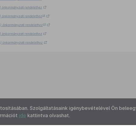
7.) önkormányzati rendelethez
28
7.) önkormányzati rendelethez
29
27.) önkormányzati rendelethez
7.) önkormányzati rendelethez
27.) önkormányzati rendelethez
ztosításában. Szolgáltatásaink igénybevételével Ön beleeg
ormációt
ide
kattintva olvashat.