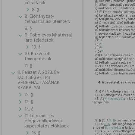
g)
ellátottak pénzbeli jutta
céltartalék
h)
állami támogatás megelől
i)
működési célú általános 
8. §
11
(6)
Felhalmozási költségv
8. Előirányzat-
a)
beruházások előirányzat
b)
felújítások előirányzat
felhasználási ütemterv
c)
támogatásértékű felhalm
d)
felhalmozási célú pénze
9. §
e)
felhalmozási kölcsön fol
f)
egyéb kiadások, hozzájár
9. Több éves kihatással
g)
fejlesztési célú tartalék
járó feladatok
12
(7)
13
(8)
10. §
14
(9)
15
(10)
10. Közvetett
(11)
Finanszírozási célú műv
támogatások
a)
működést szolgáló finans
b)
felhalmozást szolgáló fi
11. §
(12)
Finanszírozási célú mű
a)
működési finanszírozásá
III. Fejezet A 2023. ÉVI
b)
felhalmozási finanszíroz
KÖLTSÉGVETÉS
VÉGREHAJTÁSÁNAK
4.
A bevételek és kiad
SZABÁLYAI
4. §
(1)
A költségvetési hi
12. §
(2)
A költségvetési évet éri
(3)
Az
(1) bekezdés
en kívü
13. §
hagyja jóvá.
14. §
11. Létszám- és
bérgazdálkodással
5. §
(1)
A
3. §
-ban megállap
(2)
A
3. §
-ban megállapíto
kapcsolatos előírások
rendelet
6. melléklet
e tartal
(3)
A 2023. évi költségveté
15. §
(4)
A 2023. évi költségveté