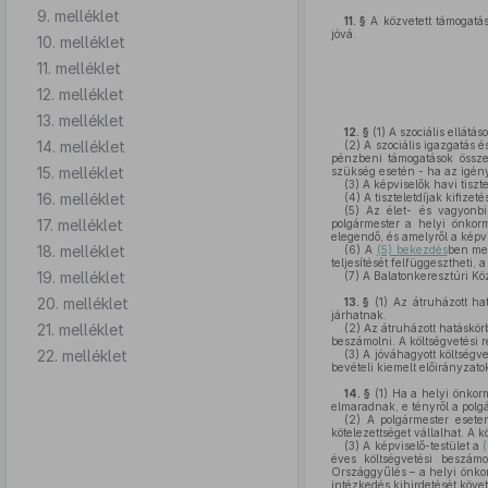
9. melléklet
11. §
A közvetett támogatás
jóvá.
10. melléklet
11. melléklet
12. melléklet
13. melléklet
12. §
(1)
A szociális ellátá
14. melléklet
(2)
A szociális igazgatás és
pénzbeni támogatások össze
15. melléklet
szükség esetén - ha az igény
(3)
A képviselők havi tiszte
16. melléklet
(4)
A tiszteletdíjak kifizet
(5)
Az élet- és vagyonbiz
17. melléklet
polgármester a helyi önkor
elegendő, és amelyről a képvi
18. melléklet
(6)
A
(5) bekezdés
ben meg
teljesítését felfüggesztheti, 
19. melléklet
(7)
A Balatonkeresztúri Köz
20. melléklet
13. §
(1)
Az átruházott hat
járhatnak.
21. melléklet
(2)
Az átruházott hatáskörb
beszámolni. A költségvetési r
22. melléklet
(3)
A jóváhagyott költségve
bevételi kiemelt előirányzato
14. §
(1)
Ha a helyi önkormá
elmaradnak, e tényről a polgá
(2)
A polgármester esete
kötelezettséget vállalhat. A 
(3)
A képviselő-testület a
éves költségvetési beszámo
Országgyűlés – a helyi önkor
intézkedés kihirdetését követ