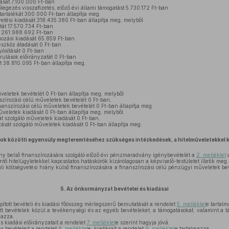
tását 7.100.000 Ft-ban
egezés visszafizetés, előző évi állami támogatást 5.730.172 Ft-ban
tartalékát 300.000 Ft-ban állapítja meg.
etési kiadását 318.435.380 Ft-ban állapítja meg, melyből
át 17.570.734 Ft-ban
át 261.988.692 Ft-ban
ozási kiadását 65.859 Ft-ban
szköz átadását 0 Ft-ban
yósítását 0 Ft-ban
ulások előirányzatát 0 Ft-ban
ot 38.810.095 Ft-ban állapítja meg.
eletek bevételét 0 Ft-ban állapítja meg, melyből
zírozási célú műveletek bevételét 0 Ft-ban,
nanszírozási célú műveletek bevételét 0 Ft-ban állapítja meg.
veletek kiadását 0 Ft-ban állapítja meg, melyből
t szolgáló műveletek kiadását 0 Ft-ban,
ását szolgáló műveletek kiadását 0 Ft-ban állapítja meg.
ások közötti egyensúly megteremtéséhez szükséges intézkedések, a hitelműveletekkel
ány belső finanszírozására szolgáló előző évi pénzmaradvány igénybevételét a
2. melléklet
a
ntő hitelügyletekkel kapcsolatos hatáskörök kizárólagosan a képviselő-testületet illetik meg.
li költségvetési hiány külső finanszírozására a finanszírozási célú pénzügyi műveletek be
5.
Az önkormányzat bevételei és kiadásai
ított bevételi és kiadási főösszeg mérlegszerű bemutatását a rendelet
5. melléklet
e tartalm
tt bevételek közül a tevékenységi és az egyéb bevételeket, a támogatásokat, valamint a 
mazza.
s kiadási előirányzatait a rendelet
7. melléklet
e szerint hagyja jóvá.
s bevételeit a rendelet
8. melléklet
e, kiadásait a rendelet
9. melléklet
e tartalmazza.