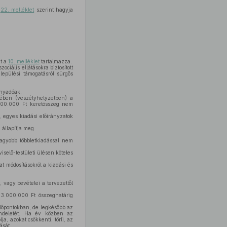
a
22. melléklet
szerint hagyja
át a
10. melléklet
tartalmazza.
ociális ellátásokra biztosított
epülési támogatásról sürgős
ányadóak.
ében (veszélyhelyzetben) a
 300.000 Ft keretösszeg nem
, egyes kiadási előirányzatok
állapítja meg.
nagyobb többletkiadással nem
iselő-testületi ülésen köteles
at módosításokról a kiadási és
 vagy bevételei a tervezettől
3.000.000 Ft összeghatárig
dőpontokban, de legkésőbb az
rendeletét. Ha év közben az
, azokat csökkenti, törli, az
ását.