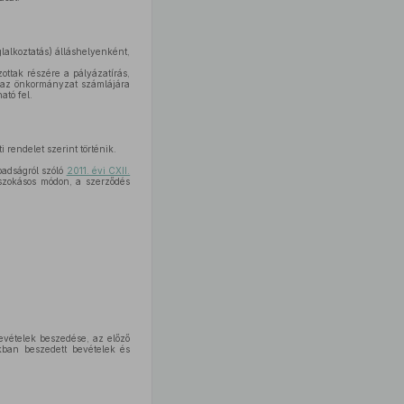
lalkoztatás) álláshelyenként,
ttak részére a pályázatírás,
k az önkormányzat számlájára
ató fel.
 rendelet szerint történik.
badságról szóló
2011. évi CXII.
 szokásos módon, a szerződés
bevételek beszedése, az előző
akban beszedett bevételek és