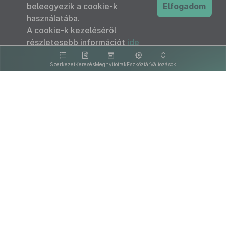
beleegyezik a cookie-k
Elfogadom
használatába.
A cookie-k kezeléséről
részletesebb információt
ide
kattintva olvashat.
Szerkezet
Keresés
Megnyitottak
Eszköztár
Változások
Kapcsolat