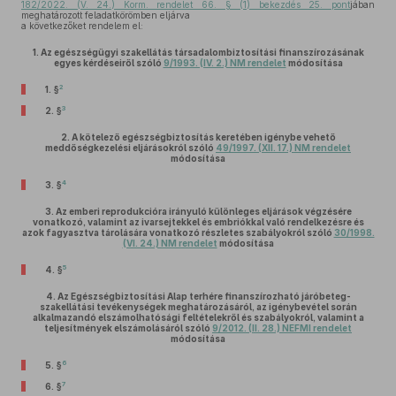
182/2022. (V. 24.) Korm. rendelet 66. § (1) bekezdés 25. pont
jában
meghatározott feladatkörömben eljárva
a következőket rendelem el:
1.
Az egészségügyi szakellátás társadalombiztosítási finanszírozásának
egyes kérdéseiről szóló
9/1993. (IV. 2.) NM rendelet
módosítása
2
1. §
3
2. §
2.
A kötelező egészségbiztosítás keretében igénybe vehető
meddőségkezelési eljárásokról szóló
49/1997. (XII. 17.) NM rendelet
módosítása
4
3. §
3.
Az emberi reprodukcióra irányuló különleges eljárások végzésére
vonatkozó, valamint az ivarsejtekkel és embriókkal való rendelkezésre és
azok fagyasztva tárolására vonatkozó részletes szabályokról szóló
30/1998.
(VI. 24.) NM rendelet
módosítása
5
4. §
4.
Az Egészségbiztosítási Alap terhére finanszírozható járóbeteg-
szakellátási tevékenységek meghatározásáról, az igénybevétel során
alkalmazandó elszámolhatósági feltételekről és szabályokról, valamint a
teljesítmények elszámolásáról szóló
9/2012. (II. 28.) NEFMI rendelet
módosítása
6
5. §
7
6. §