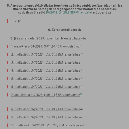
5.
A gyógyító-megelőző ellátás jogcímén az Egészségbiztosítási Alap terhére
finanszírozható homogén betegségcsoportok kódolási és besorolási
szabályairól szóló
10/2012. (II. 28.) NEFMI rendelet
módosítása
8
7. §
6.
Záró rendelkezések
8. §
Ez a rendelet 2023. november 1-jén lép hatályba.
9
1. melléklet a 34/2023. (VIII. 24.) BM rendelethez
10
2. melléklet a 34/2023. (VIII. 24.) BM rendelethez
11
3. melléklet a 34/2023. (VIII. 24.) BM rendelethez
12
4. melléklet a 34/2023. (VIII. 24.) BM rendelethez
13
5. melléklet a 34/2023. (VIII. 24.) BM rendelethez
14
6. melléklet a 34/2023. (VIII. 24.) BM rendelethez
15
7. melléklet a 34/2023. (VIII. 24.) BM rendelethez
16
8. melléklet a 34/2023. (VIII. 24.) BM rendelethez
17
9. melléklet a 34/2023. (VIII. 24.) BM rendelethez
18
10. melléklet a 34/2023. (VIII. 24.) BM rendelethez