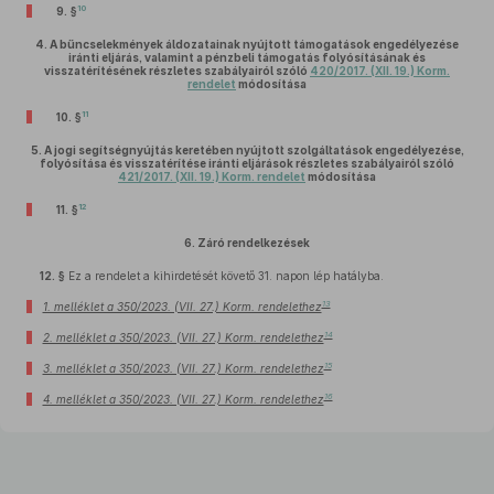
10
9. §
4.
A bűncselekmények áldozatainak nyújtott támogatások engedélyezése
iránti eljárás, valamint a pénzbeli támogatás folyósításának és
visszatérítésének részletes szabályairól szóló
420/2017. (XII. 19.) Korm.
rendelet
módosítása
11
10. §
5.
A jogi segítségnyújtás keretében nyújtott szolgáltatások engedélyezése,
folyósítása és visszatérítése iránti eljárások részletes szabályairól szóló
421/2017. (XII. 19.) Korm. rendelet
módosítása
12
11. §
6.
Záró rendelkezések
12. §
Ez a rendelet a kihirdetését követő 31. napon lép hatályba.
13
1. melléklet a 350/2023. (VII. 27.) Korm. rendelethez
14
2. melléklet a 350/2023. (VII. 27.) Korm. rendelethez
15
3. melléklet a 350/2023. (VII. 27.) Korm. rendelethez
16
4. melléklet a 350/2023. (VII. 27.) Korm. rendelethez