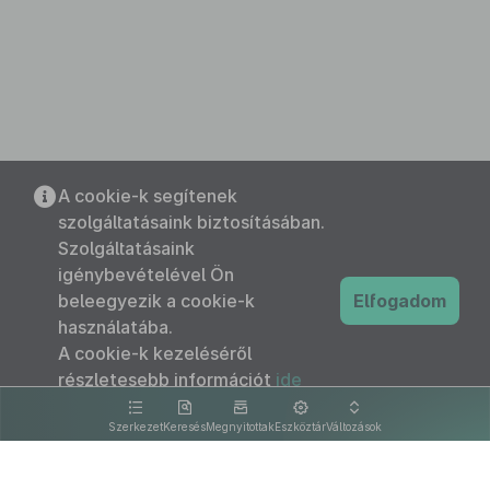
A cookie-k segítenek
szolgáltatásaink biztosításában.
Szolgáltatásaink
igénybevételével Ön
beleegyezik a cookie-k
Elfogadom
használatába.
A cookie-k kezeléséről
részletesebb információt
ide
kattintva olvashat.
Szerkezet
Keresés
Megnyitottak
Eszköztár
Változások