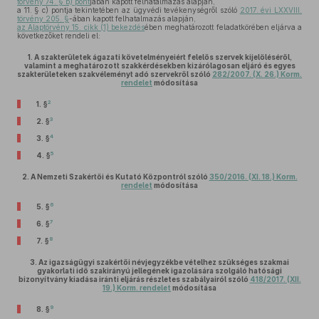
törvény 74. § b) pont
jában kapott felhatalmazás alapján,
a 11. § c) pontja tekintetében az ügyvédi tevékenységről szóló
2017. évi LXXVIII.
törvény 205. §
-ában kapott felhatalmazás alapján,
az Alaptörvény 15. cikk (1) bekezdés
ében meghatározott feladatkörében eljárva a
következőket rendeli el:
1.
A szakterületek ágazati követelményeiért felelős szervek kijelöléséről,
valamint a meghatározott szakkérdésekben kizárólagosan eljáró és egyes
szakterületeken szakvéleményt adó szervekről szóló
282/2007. (X. 26.) Korm.
rendelet
módosítása
2
1. §
3
2. §
4
3. §
5
4. §
2.
A Nemzeti Szakértői és Kutató Központról szóló
350/2016. (XI. 18.) Korm.
rendelet
módosítása
6
5. §
7
6. §
8
7. §
3.
Az igazságügyi szakértői névjegyzékbe vételhez szükséges szakmai
gyakorlati idő szakirányú jellegének igazolására szolgáló hatósági
bizonyítvány kiadása iránti eljárás részletes szabályairól szóló
418/2017. (XII.
19.) Korm. rendelet
módosítása
9
8. §