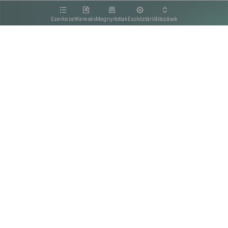
kattintva olvashat.
Szerkezet
Keresés
Megnyitottak
Eszköztár
Változások
Kapcsolat
Felhasználási feltételek
PDF
Akadálymentesítési nyilatkozat
Adatkezelési tájékoztató