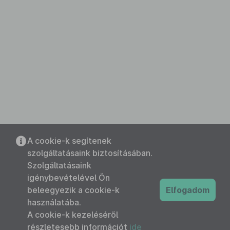
A cookie-k segítenek
szolgáltatásaink biztosításában.
Szolgáltatásaink
igénybevételével Ön
beleegyezik a cookie-k
Elfogadom
használatába.
A cookie-k kezeléséről
részletesebb információt
ide