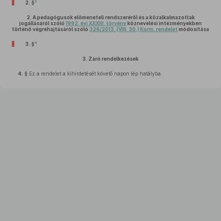
3
2. §
2.
A pedagógusok előmeneteli rendszeréről és a közalkalmazottak
jogállásáról szóló
1992. évi XXXIII. törvény
köznevelési intézményekben
történő végrehajtásáról szóló
326/2013. (VIII. 30.) Korm. rendelet
módosítása
4
3. §
3.
Záró rendelkezések
4. §
Ez a rendelet a kihirdetését követő napon lép hatályba.