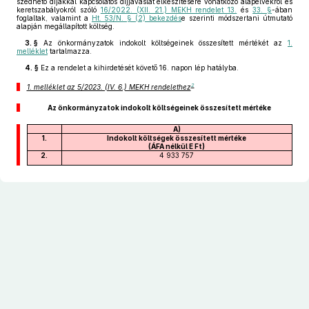
szedhető díjakkal kapcsolatos díjjavaslat elkészítésére vonatkozó alapelvekről és
keretszabályokról szóló
16/2022. (XII. 21.) MEKH rendelet 13.
és
33. §
-ában
foglaltak, valamint a
Ht. 53/N. § (2) bekezdés
e szerinti módszertani útmutató
alapján megállapított költség.
3. §
Az önkormányzatok indokolt költségeinek összesített mértékét az
1.
melléklet
tartalmazza.
4. §
Ez a rendelet a kihirdetését követő 16. napon lép hatályba.
2
1. melléklet az 5/2023. (IV. 6.) MEKH rendelethez
Az önkormányzatok indokolt költségeinek összesített mértéke
A)
1.
Indokolt költségek összesített mértéke
(ÁFA nélkül E Ft)
2.
4 933 757