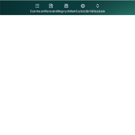
kattintva olvashat.
Szerkezet
Keresés
Megnyitottak
Eszköztár
Változások
Kapcsolat
Felhasználási feltételek
PDF
Akadálymentesítési nyilatkozat
Adatkezelési tájékoztató