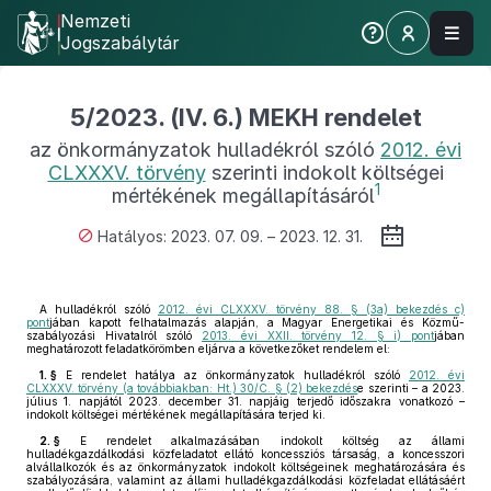
Nemzeti
Jogszabálytár
5/2023. (IV. 6.) MEKH rendelet
az önkormányzatok hulladékról szóló
2012. évi
CLXXXV. törvény
szerinti indokolt költségei
1
mértékének megállapításáról
Hatályos: 2023. 07. 09. – 2023. 12. 31.
A hulladékról szóló
2012. évi CLXXXV. törvény 88. § (3a) bekezdés c)
pont
jában kapott felhatalmazás alapján, a Magyar Energetikai és Közmű-
szabályozási Hivatalról szóló
2013. évi XXII. törvény 12. § i) pont
jában
meghatározott feladatkörömben eljárva a következőket rendelem el:
1. §
E rendelet hatálya az önkormányzatok hulladékról szóló
2012. évi
CLXXXV. törvény (a továbbiakban: Ht.) 30/C. § (2) bekezdés
e szerinti – a 2023.
július 1. napjától 2023. december 31. napjáig terjedő időszakra vonatkozó –
indokolt költségei mértékének megállapítására terjed ki.
2. §
E rendelet alkalmazásában indokolt költség az állami
hulladékgazdálkodási közfeladatot ellátó koncessziós társaság, a koncesszori
alvállalkozók és az önkormányzatok indokolt költségeinek meghatározására és
szabályozására, valamint az állami hulladékgazdálkodási közfeladat ellátásáért