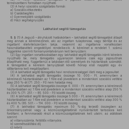
természetbeni formában nyújtható.
(3)
A helyi szociális szolgáltatás formái:
a)
Szociális étkeztetés
b)
Családsegítés
c)
Gyermekjóléti szolgáltatás
d)
Házi segítségnyújtás
Lakhatást segítő támogatás
5. §
(1)
A Jegyző – átruházott hatáskörben – lakhatást segítő támogatást állapít
meg annak a kérelmezőnek, aki az ingatlan tulajdonosa, vagy bérlője és az
ingatlant életvitelszerűen lakja, valamint az ingatlanra vonatkozóan
használatbavételi engedéllyel rendelkezik. A kérelmet a rendelet 1. számú
függeléke szerinti formanyomtatványon kell benyújtani.
(2)
Egy ingatlan vonatkozásában egy lakhatást segítő támogatás iránti kérelem
nyújtható be, mely támogatás ugyanazon lakásra csak egy jogosultnak
állapítható meg, függetlenül a lakásban élő személyek és háztartások számától.
A támogatást a kérelem benyújtását követő hónap első napjától egy év
időtartamra kell megállapítani.
(3)
A lakhatást segítő támogatás havi rendszerességgel illeti meg a jogosultat.
(4)
A lakhatást segítő támogatás összege 10. 000.- Ft, amennyiben a
kérelmező háztartásában az 1 főre eső jövedelem a mindenkori szociális vetítési
alap 250 %-át (71. 250.- Ft) nem haladja meg.
(5)
A lakhatást segítő támogatás összege 6. 000.- Ft, amennyiben a kérelmező
háztartásában az 1 főre eső jövedelem a mindenkori szociális vetítési alap 250 %
és 300 % (71. 251.- – 85. 500.- Ft) közötti összeg.
(6)
A lakhatást segítő támogatás összege 5.000.- Ft, amennyiben a kérelmező
háztartásában az 1 főre eső jövedelem a mindenkori szociális vetítési alap 300 %
és 400 % (85. 501.- – 114. 000.- Ft) közötti összeg.
(7)
A lakhatási támogatás maximum 50 %-áig terjedő összegben az
önkormányzatnál vagy a közműszolgáltatónál nyilvántartott tartozásra kell
fordítani, a fennmaradó részt a közműszolgáltatónak kell utalni, az alábbiak
szerint:
a)
villanyszámla, feltöltős villanyóra,
b)
szemétszállítási díj
c)
ivóvíz