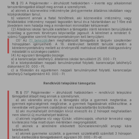
10. §
(1)
A Polgármester – átruházott hatáskörben – évente egy alkalommal
tanszertámogatást állapít meg annak a személynek,
a)
akinek a köznevelési intézménybe járó gyermeke általános iskolában vagy
középiskolában tanul,
b)
valamint annak a fiatal felnőttnek, aki köznevelési intézmény, vagy
felsőoktatási intézmény nappali tagozatán tanul és a háztartásban az 1 főre eső
jövedelem nem haladja meg a mindenkori minimálbér kétszeresét.
(2)
Általános iskolai tanulók esetében a támogatás iránti kérelem benyújtására
kizárólag a gyermek törvényes képviselője jogosult. A kérelmet a rendelet 6.
számú függeléke szerinti formanyomtatványon kell benyújtani.
7
(3)
Az
(1) bekezdés
ben meghatározott támogatás a tárgyév szeptember
hónapjában igényelhető. A 16. életévüket betöltött tanulók esetén a
kérelemnyomtatvány mellett az érvényesítő matricával ellátott diákigazolvány
másolatát is szükséges csatolni.
(4)
Az egyszeri támogatás összege:
a)
a karancsaljai lakóhelyű, általános iskolai tanulóként 25. 000.- Ft;
b)
a középiskolában nappali tanulmányokat folytató, karancsaljai lakóhelyű
diákonként 30. 000.- Ft,
c)
a főiskolán és egyetemen nappali tanulmányokat folytató, karancsaljai
lakóhelyű hallgatónként 40. 000.- Ft.
Rendkívüli települési támogatás
8
11. §
(1)
Polgármester – átruházott hatáskörben – rendkívüli települési
támogatást állapít meg annak a személynek,
a)
aki várandós anya és a támogatás célja a gyermek megtartása, a
gyermek egészségének megőrzése, a gyermek fogadásának előkészítése, a
nevelésbe vett gyermek családjával való kapcsolattartás biztosítása,
b)
aki munkahelyét önhibáján kívül elveszíti és 2 hónapot meghaladóan
nem sikerül új munkahelyet találnia,
c)
akinek ingatlana víz vagy tűzkár,
villámcsapás, viharkár
tervezési vagy
kivitelezési hiba miatt olyan mértékben megrongálódott,
d)
akinek a sérelmére elkövetett bűncselekményből anyagi kára
keletkezett,
e)
akinek gyermeke születik, a gyermek születésétől számított 3 hónapon
belül, életkezdési támogatásként, egyszeri 30. 000.- Ft –ot.