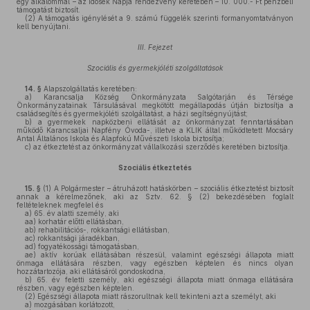
egy alkalommal – az Idősek Napja rendezvény keretében – 10. 000.- Ft pénzbeli
támogatást biztosít.
(2)
A támogatás igénylését a 9. számú függelék szerinti formanyomtatványon
kell benyújtani.
III. Fejezet
Szociális és gyermekjóléti szolgáltatások
14. §
Alapszolgáltatás keretében:
a)
Karancsalja Község Önkormányzata Salgótarján és Térsége
Önkormányzatainak Társulásával megkötött megállapodás útján biztosítja a
családsegítés és gyermekjóléti szolgáltatást, a házi segítségnyújtást;
b)
a gyermekek napközbeni ellátását az önkormányzat fenntartásában
működő Karancsaljai Napfény Óvoda-, illetve a KLIK által működtetett Mocsáry
Antal Általános Iskola és Alapfokú Művészeti Iskola biztosítja;
c)
az étkeztetést az önkormányzat vállalkozási szerződés keretében biztosítja.
Szociális étkeztetés
15. §
(1)
A Polgármester – átruházott hatáskörben – szociális étkeztetést biztosít
annak a kérelmezőnek, aki az Sztv. 62. § (2) bekezdésében foglalt
feltételeknek megfelel és
a)
65. év alatti személy, aki
aa)
korhatár előtti ellátásban,
ab)
rehabilitációs-, rokkantsági ellátásban,
ac)
rokkantsági járadékban,
ad)
fogyatékossági támogatásban,
ae)
aktív korúak ellátásában részesül, valamint egészségi állapota miatt
önmaga ellátására részben, vagy egészben képtelen és nincs olyan
hozzátartozója, aki ellátásáról gondoskodna,
b)
65. év feletti személy, aki egészségi állapota miatt önmaga ellátására
részben, vagy egészben képtelen.
(2)
Egészségi állapota miatt rászorultnak kell tekinteni azt a személyt, aki
a)
mozgásában korlátozott,