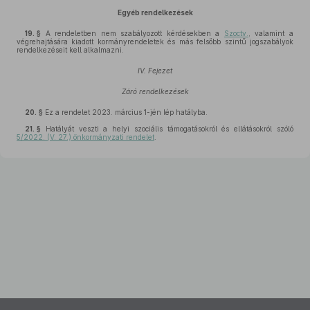
Egyéb rendelkezések
19. §
A rendeletben nem szabályozott kérdésekben a
Szoctv.
, valamint a
végrehajtására kiadott kormányrendeletek és más felsőbb szintű jogszabályok
rendelkezéseit kell alkalmazni.
IV. Fejezet
Záró rendelkezések
20. §
Ez a rendelet 2023. március 1-jén lép hatályba.
21. §
Hatályát veszti a helyi szociális támogatásokról és ellátásokról szóló
5/2022. (V. 27.) önkormányzati rendelet
.