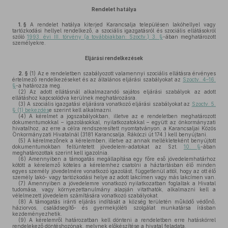
Rendelet hatálya
1. §
A rendelet hatálya kiterjed Karancsalja településen lakóhellyel vagy
tartózkodási hellyel rendelkező, a szociális igazgatásról és szociális ellátásokról
szóló
1993. évi III. törvény (a továbbiakban: Szoctv.) 3. §
-ában meghatározott
személyekre.
Eljárási rendelkezések
2. §
(1)
Az e rendeletben szabályozott valamennyi szociális ellátásra érvényes
értelmező rendelkezéseket és az általános eljárási szabályokat az
Szoctv. 4–16.
§
-a határozza meg.
(2)
Az adott ellátásnál alkalmazandó sajátos eljárási szabályok az adott
ellátáshoz kapcsolódva kerülnek meghatározásra.
(3)
A szociális igazgatási eljárásra vonatkozó eljárási szabályokat az
Szoctv. 5.
§ (1) bekezdés
e szerint kell alkalmazni.
(4)
A kérelmet a jogszabályokban, illetve az e rendeletben meghatározott
dokumentumokkal – igazolásokkal, nyilatkozatokkal – együtt az önkormányzati
hivatalhoz, az erre a célra rendszeresített nyomtatványon, a Karancsaljai Közös
Önkormányzati Hivatalnál (3181 Karancsalja, Rákóczi út 174.) kell benyújtani.
(5)
A kérelmezőnek a kérelemben, illetve az annak mellékleteként benyújtott
dokumentumokban feltüntetett jövedelem-adatokat az Szt.
10. §
-ában
meghatározottak szerint kell igazolnia.
(6)
Amennyiben a támogatás megállapítása egy főre eső jövedelemhatárhoz
kötött a kérelemző köteles a kérelemhez csatolni a háztartásban élő minden
egyes személy jövedelmére vonatkozó igazolást, függetlenül attól, hogy az ott élő
személy lakó- vagy tartózkodási helye az adott lakcímen vagy más lakcímen van.
(7)
Amennyiben a jövedelemre vonatkozó nyilatkozatban foglaltak a Hivatal
tudomása, vagy környezettanulmány alapján vitathatók, alkalmazni kell a
vélelmezett jövedelem számítására vonatkozó szabályokat.
(8)
A támogatás iránti eljárás indítását a község területén működő védőnő,
háziorvos, családsegítő- és gyermekjóléti szolgálat munkatársa írásban
kezdeményezhetik.
(9)
A kérelemről határozatban kell dönteni a rendeletben erre hatáskörrel
rendelekező döntéshozónak, melynek előkészítése a hivatal feladata.