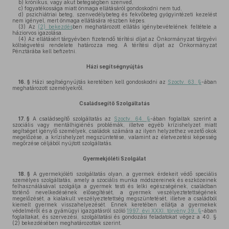
b)
krónikus, vagy akut betegségben szenved,
c)
fogyatékossága miatt önmaga ellátásáról gondoskodni nem tud,
d)
pszichiátriai beteg, szenvedélybeteg és fekvőbeteg gyógyintézeti kezelést
nem igényel, mert önmaga ellátására részben képes.
(3)
Az
(2) bekezdés
ben meghatározott ellátás igénybevételének feltétele a
háziorvos igazolása.
(4)
Az ellátásért tárgyévben fizetendő térítési díjat az Önkormányzat tárgyévi
költségvetési rendelete határozza meg. A térítési díjat az Önkormányzat
Pénztárába kell befizetni.
Házi segítségnyújtás
16. §
Házi segítségnyújtás keretében kell gondoskodni az
Szoctv. 63. §
-ában
meghatározott személyekről.
Családsegítő Szolgáltatás
17. §
A családsegítő szolgáltatás az
Szoctv. 64. §
-ában foglaltak szerint a
szociális vagy mentálhigiénés problémák, illetve egyéb krízishelyzet miatt
segítséget igénylő személyek, családok számára az ilyen helyzethez vezető okok
megelőzése, a krízishelyzet megszüntetése, valamint az életvezetési képesség
megőrzése céljából nyújtott szolgáltatás.
Gyermekjóléti Szolgálat
18. §
A gyermekjóléti szolgáltatás olyan, a gyermek érdekeit védő speciális
személyes szolgáltatás, amely a szociális munka módszereinek és eszközeinek
felhasználásával szolgálja a gyermek testi és lelki egészségének, családban
történő nevelkedésének elősegítését, a gyermek veszélyeztetettségének
megelőzését, a kialakult veszélyeztetettség megszüntetését, illetve a családból
kiemelt gyermek visszahelyezését. Ennek keretében ellátja a gyermekek
védelméről és a gyámügyi igazgatásról szóló
1997. évi XXXI. törvény 39. §
-ában
foglaltakat, és szervezési, szolgáltatási és gondozási feladatokat végez a 40. §
(2) bekezdésében meghatározottak szerint.