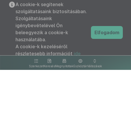
A cookie-k segítenek
szolgáltatásaink biztosításában.
Szolgáltatásaink
igénybevételével Ön
beleegyezik a cookie-k
Elfogadom
használatába.
A cookie-k kezeléséről
részletesebb információt
ide
kattintva olvashat.
Szerkezet
Keresés
Megnyitottak
Eszköztár
Változások