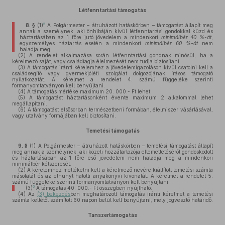
Létfenntartási támogatás
5
8. §
(1)
A Polgármester – átruházott hatáskörben – támogatást állapít meg
annak a személynek, aki önhibáján kívül létfenntartási gondokkal küzd és
háztartásában az 1 főre jutó jövedelem a mindenkori
minimálbér 40 %-át
,
egyszemélyes háztartás esetén a mindenkori
minimálbér 60 %-át
nem
haladja meg.
(2)
A rendelet alkalmazása során létfenntartási gondnak minősül, ha a
kérelmező saját, vagy családtagja élelmezését nem tudja biztosítani.
(3)
A támogatás iránti kérelemhez a jövedelemigazoláson kívül csatolni kell a
családsegítő vagy gyermekjóléti szolgálat dolgozójának írásos támogató
nyilatkozatát. A kérelmet a rendelet 4. számú függeléke szerinti
formanyomtatványon kell benyújtani.
(4)
A támogatás mértéke maximum 20. 000.- Ft lehet
(5)
A támogatást háztartásonként évente maximum 2 alkalommal lehet
megállapítani.
(6)
A támogatást elsősorban természetbeni formában, élelmiszer vásárlásával,
vagy utalvány formájában kell biztosítani.
Temetési támogatás
9. §
(1)
A Polgármester – átruházott hatáskörben – temetési támogatást állapít
meg annak a személynek, aki közeli hozzátartozója eltemettetéséről gondoskodott
és háztartásában az 1 főre eső jövedelem nem haladja meg a mindenkori
minimálbér kétszeresét.
(2)
A kérelemhez mellékelni kell a kérelmező nevére kiállított temetési számla
másolatát és az elhunyt halotti anyakönyvi kivonatát. A kérelmet a rendelet 5.
számú függeléke szerinti formanyomtatványon kell benyújtani.
6
(3)
A támogatás 40. 000.- Ft összegben nyújtható.
(4)
Az
(3) bekezdés
ben meghatározott támogatás iránti kérelmet a temetési
számla keltétől számított 60 napon belül kell benyújtani, mely jogvesztő határidő.
Tanszertámogatás