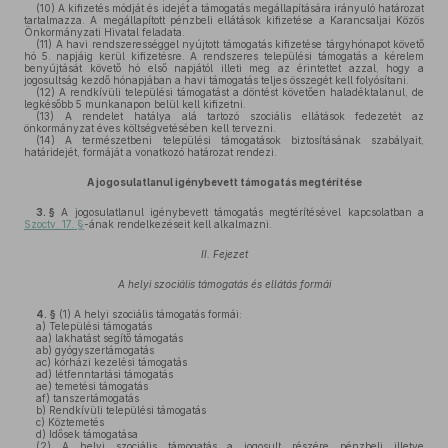
(10)
A kifizetés módját és idejét a támogatás megállapítására irányuló határozat
tartalmazza. A megállapított pénzbeli ellátások kifizetése a Karancsaljai Közös
Önkormányzati Hivatal feladata.
(11)
A havi rendszerességgel nyújtott támogatás kifizetése tárgyhónapot követő
hó 5. napjáig kerül kifizetésre. A rendszeres települési támogatás a kérelem
benyújtását követő hó első napjától illeti meg az érintettet azzal, hogy a
jogosultság kezdő hónapjában a havi támogatás teljes összegét kell folyósítani.
(12)
A rendkívüli települési támogatást a döntést követően haladéktalanul, de
legkésőbb 5 munkanapon belül kell kifizetni.
(13)
A rendelet hatálya alá tartozó szociális ellátások fedezetét az
önkormányzat éves költségvetésében kell tervezni.
(14)
A természetbeni települési támogatások biztosításának szabályait,
határidejét, formáját a vonatkozó határozat rendezi.
A jogosulatlanul igénybevett támogatás megtérítése
3. §
A jogosulatlanul igénybevett támogatás megtérítésével kapcsolatban a
Szoctv. 17. §
-ának rendelkezéseit kell alkalmazni.
II. Fejezet
A helyi szociális támogatás és ellátás formái
4. §
(1)
A helyi szociális támogatás formái:
a)
Települési támogatás
aa)
lakhatást segítő támogatás
ab)
gyógyszertámogatás
ac)
kórházi kezelési támogatás
ad)
létfenntartási támogatás
ae)
temetési támogatás
af)
tanszertámogatás
b)
Rendkívüli települési támogatás
c)
Köztemetés
d)
Idősek támogatása
(2)
A helyi szociális támogatás a jogosult részére pénzbeli illetve