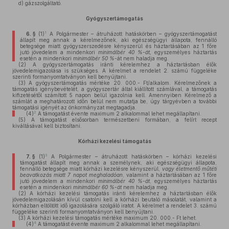
d)
gázszolgáltató.
Gyógyszertámogatás
1
6. §
(1)
A Polgármester – átruházott hatáskörben – gyógyszertámogatást
állapít meg annak a kérelmezőnek, aki egészségügyi állapota, fennálló
betegsége miatt gyógyszerszedésre kényszerül és háztartásában az 1 főre
jutó jövedelem a mindenkori
minimálbér 40 %-át,
egyszemélyes háztartás
esetén a mindenkori
minimálbér 50 %
-át nem haladja meg.
(2)
A gyógyszertámogatás iránti kérelemhez a háztartásban élők
jövedelemigazolása is szükséges. A kérelmet a rendelet 2. számú függeléke
szerinti formanyomtatványon kell benyújtani.
(3)
A gyógyszertámogatás mértéke 20. 000.- Ft/alkalom. Kérelmezőnek a
támogatás igénybevételét, a gyógyszertár által kiállított számlával, a támogatás
kifizetésétől számított 5 napon belül igazolnia kell. Amennyiben Kérelmező a
számlát a meghatározott időn belül nem mutatja be, úgy tárgyévben a további
támogatási igényét az önkormányzat megtagadja.
2
(4)
A támogatást évente maximum 2 alkalommal lehet megállapítani.
(5)
A támogatást elsősorban természetbeni formában, a felírt recept
kiváltásával kell biztosítani.
Kórházi kezelési támogatás
3
7. §
(1)
A Polgármester – átruházott hatáskörben – kórházi kezelési
támogatást állapít meg annak a személynek, aki egészségügyi állapota,
fennálló betegsége miatt kórházi kezelésre kényszerül,
vagy életmentő műtéti
beavatkozás miatt 7 napot meghaladóan
, valamint a háztartásában az 1 főre
jutó jövedelem a mindenkori
minimálbér 40 %-át
, egyszemélyes háztartás
esetén a mindenkori
minimálbér 60 %-át
nem haladja meg.
(2)
A kórházi kezelési támogatás iránti kérelemhez a háztartásban élők
jövedelemigazolásán kívül csatolni kell a kórházi beutaló másolatát, valamint a
kórházban eltöltött idő igazolására szolgáló iratot. A kérelmet a rendelet 3. számú
függeléke szerinti formanyomtatványon kell benyújtani.
(3)
A kórházi kezelési támogatás mértéke maximum 20. 000.- Ft lehet.
4
(4)
A támogatást évente maximum 2 alkalommal lehet megállapítani.