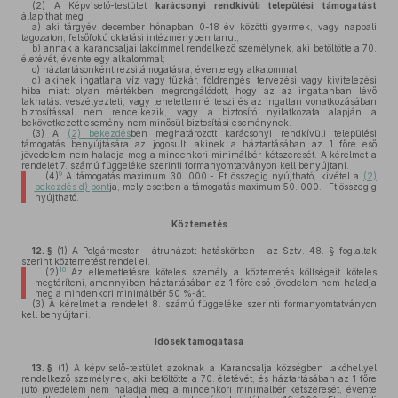
(2)
A Képviselő-testület
karácsonyi rendkívüli települési támogatást
állapíthat meg
a)
aki tárgyév december hónapban 0-18 év közötti gyermek, vagy nappali
tagozaton, felsőfokú oktatási intézményben tanul;
b)
annak a karancsaljai lakcímmel rendelkező személynek, aki betöltötte a 70.
életévét, évente egy alkalommal;
c)
háztartásonként rezsitámogatásra, évente egy alkalommal
d)
akinek ingatlana víz vagy tűzkár, földrengés, tervezési vagy kivitelezési
hiba miatt olyan mértékben megrongálódott, hogy az az ingatlanban lévő
lakhatást veszélyezteti, vagy lehetetlenné teszi és az ingatlan vonatkozásában
biztosítással nem rendelkezik, vagy a biztosító nyilatkozata alapján a
bekövetkezett esemény nem minősül biztosítási eseménynek.
(3)
A
(2) bekezdés
ben meghatározott karácsonyi rendkívüli települési
támogatás benyújtására az jogosult, akinek a háztartásában az 1 főre eső
jövedelem nem haladja meg a mindenkori minimálbér kétszeresét. A kérelmet a
rendelet 7. számú függeléke szerinti formanyomtatványon kell benyújtani.
9
(4)
A támogatás maximum 30. 000.- Ft összegig nyújtható, kivétel a
(2)
bekezdés d) pont
ja, mely esetben a támogatás maximum 50. 000.- Ft összegig
nyújtható.
Köztemetés
12. §
(1)
A Polgármester – átruházott hatáskörben – az Sztv. 48. § foglaltak
szerint köztemetést rendel el.
10
(2)
Az eltemettetésre köteles személy a köztemetés költségeit köteles
megtéríteni, amennyiben háztartásában az 1 főre eső jövedelem nem haladja
meg a mindenkori minimálbér 50 %-át.
(3)
A kérelmet a rendelet 8. számú függeléke szerinti formanyomtatványon
kell benyújtani.
Idősek támogatása
13. §
(1)
A képviselő-testület azoknak a Karancsalja községben lakóhellyel
rendelkező személynek, aki betöltötte a 70. életévét, és háztartásában az 1 főre
jutó jövedelem nem haladja meg a mindenkori minimálbér kétszeresét, évente