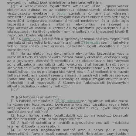
gyakorolt munkáltatói jogok tekintetében a fenntartót kell érteni.
18
(7)
A köznevelésben foglalkoztatott köteles az írásbeli jognyilatkozatok
elektronikus aláírása és az elektronikus dokumentumok kézhezvételének
visszaigazolása érdekében a
Dáptv.
szerinti, a Kormány által kötelezően
biztosított elektronikus azonosítási szolgáltatással és az ehhez tartozó biztonságos
kézbesítési szolgáltatásra alkalmas tárhellyel rendelkezni és a biztonságos
kézbesítési szolgáltatásra alkalmas elektronikus elérhetőségét a
foglalkoztatójával közölni. A köznevelési foglalkoztatotti jogviszonyban álló e
kötelezettségét – ha törvény eltérően nem rendelkezik – a kinevezését követő 15
napon belül köteles teljesíteni.
19
(8)
A
Dáptv. 27. §
-ától eltérően a jogviszonyt azonnali hatállyal megszüntető
munkáltatói intézkedést tartalmazó irat a címzett
(7) bekezdés
szerinti tárhelyére
történő megküldésről szóló értesítési igazolásban foglalt időpontban minősül
kézbesítettnek.
20
(9)
Ha az elektronikus dokumentum elektronikus kézbesítése vagy a
kézbesítési fikció szabályainak alkalmazása bármely okból nem lehetséges, vagy
az a jogviszony létesítéséről rendelkezik, az elektronikusan kiadmányozott
jognyilatkozatról a munkáltatói jogkör gyakorlója által írásban kijelölt vagy a
szervezeti és működési szabályzatban erre feljogosított személy öt napon belül
záradékolással hiteles papíralapú kiadmányt készít. A záradéknak tartalmaznia
kell a záradékolásra jogosult személy aláírását, a záradékolás keltét és szöveges
utalást arra, hogy a papíralapú kiadmány az alapul szolgáló elektronikusan
hitelesített irattal megegyezik. A köznevelési foglalkoztatotti jogviszonyban
állóval a papíralapú kiadmányt kell közölni.
21
(10)
21. §
[A határidő és az időtartam]
(1)
A határidő számítására a
(2)–(6) bekezdés
ben foglaltakat kell alkalmazni,
ha köznevelési foglalkoztatotti jogviszonyra vonatkozó jogszabály vagy a felek
megállapodása valamely jognyilatkozat megtételére vagy egyéb magatartás
tanúsítására határidőt ír elő.
(2)
Napon, ha köznevelési foglalkoztatotti jogviszonyra vonatkozó jogszabály
eltérően nem rendelkezik, naptári napot kell érteni.
(3)
A határidő számítása a határidő megkezdésére okot adó intézkedést
(eseményt) követő napon kezdődik.
(4)
A hetekben megállapított határidő azon a napon jár le, amely
elnevezésénél fogva a kezdő napnak megfelel. Hónapokban vagy években