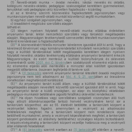
(1)
Nevelő-oktató munka – óvodai nevelés, iskolai nevelés és oktatás,
kollégiumi nevelés-oktatás, pedagógiai szakszolgálat keretében gyermekekkel,
tanulókkal való pedagógiai célú közvetlen foglalkozás – kizárólag
a)
az e törvény szerinti köznevelési foglalkoztatotti jogviszonyban vagy
munkaviszonyban nevelő-oktató munkát közvetlenül segítő munkakörben,
b)
egyházi szolgálati jogviszonyban, vagy
c)
óraadóként megbízási szerződés alapján
látható el.
(2)
Idegen nyelven folytatott nevelő-oktató munka ellátása érdekében
anyanyelvi tanár, lektor nemzetközi szerződés vagy tárcaközi megállapodás
alapján, Magyarországon tevékenykedő szervezettel létesített munkaviszonyban
történő kirendeléssel is foglalkoztatható.
10
(3)
A köznevelésért felelős miniszter kérelemre igazolást állít ki arról, hogy a
kérelmező törvénnyel vagy kormányrendelettel kihirdetett nemzetközi szerződés
vagy a külföldi társtárcákkal kötött megállapodás keretében idegen nyelven
folytatott nevelési, oktatási tevékenység ellátására anyanyelvi tanárként érkezik
Magyarországra, és ezért mentesül a külföldi bizonyítványok és oklevelek
elismeréséről szóló
2001. évi C. törvény
ben szabályozott elismerési eljárás alól.
Az elismerési eljárás alóli mentesítés a miniszter által kiállított igazolásban
megjelölt időtartamra, összesen legfeljebb öt tanévre szól.
11
(4)
A
(3) bekezdés
szerinti anyanyelvi tanárral létesített óraadói megbízási
jogviszonyra nem kell alkalmazni az
Nkt. 4. § 21. pont
jában az óraszámra
vonatkozóan meghatározott korlátozást.
12
(5)
Az anyanyelvi tanárt küldő állam, vagy a külföldi társtárcákkal kötött
megállapodás alapján nevesített közvetítő szervezet igazolást állít ki arról, hogy
az anyanyelvi tanár a küldő országban, az alap- és középfokú oktatásban
pedagógus-munkakör betöltésére jogosító felsőfokú oklevéllel rendelkezik.
13
(6)
Ha olyan hivatásos vagy szerződéses szolgálati viszonyban álló tiszti
vagy altiszti állománycsoportba tartozó honvéd vezénylésére kerül sor a
tankerületi központhoz, aki az 55. életévét betöltötte, a tankerületi központ a
vezényeltet köteles fogadni, amennyiben a vezényelt az alkalmazási
feltételeknek megfelel. Ha a tankerületi központ nem rendelkezik olyan
betölthető munkakörrel, amely a vezényelt képesítésének megfelel, a tankerületi
központ gondoskodik az álláshely betöltéséhez szükséges képzés biztosításáról.
A képzés elvégzéséig a tankerületi központ vezetője határozza meg a vezényelt
által ellátandó feladatokat.
14
(7)
A
(6) bekezdés
szerinti esetben az
(1) bekezdés
től eltérően a nevelő-