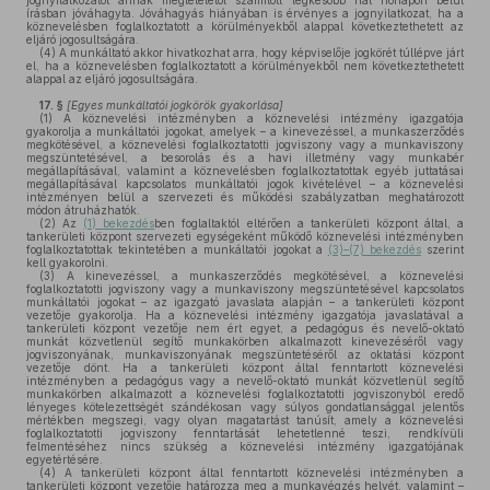
jognyilatkozatot annak megtételétől számított legkésőbb hat hónapon belül
írásban jóváhagyta. Jóváhagyás hiányában is érvényes a jognyilatkozat, ha a
köznevelésben foglalkoztatott a körülményekből alappal következtethetett az
eljáró jogosultságára.
(4)
A munkáltató akkor hivatkozhat arra, hogy képviselője jogkörét túllépve járt
el, ha a köznevelésben foglalkoztatott a körülményekből nem következtethetett
alappal az eljáró jogosultságára.
17. §
[Egyes munkáltatói jogkörök gyakorlása]
(1)
A köznevelési intézményben a köznevelési intézmény igazgatója
gyakorolja a munkáltatói jogokat, amelyek – a kinevezéssel, a munkaszerződés
megkötésével, a köznevelési foglalkoztatotti jogviszony vagy a munkaviszony
megszüntetésével, a besorolás és a havi illetmény vagy munkabér
megállapításával, valamint a köznevelésben foglalkoztatottak egyéb juttatásai
megállapításával kapcsolatos munkáltatói jogok kivételével – a köznevelési
intézményen belül a szervezeti és működési szabályzatban meghatározott
módon átruházhatók.
(2)
Az
(1) bekezdés
ben foglaltaktól eltérően a tankerületi központ által, a
tankerületi központ szervezeti egységeként működő köznevelési intézményben
foglalkoztatottak tekintetében a munkáltatói jogokat a
(3)–(7) bekezdés
szerint
kell gyakorolni.
(3)
A kinevezéssel, a munkaszerződés megkötésével, a köznevelési
foglalkoztatotti jogviszony vagy a munkaviszony megszüntetésével kapcsolatos
munkáltatói jogokat – az igazgató javaslata alapján – a tankerületi központ
vezetője gyakorolja. Ha a köznevelési intézmény igazgatója javaslatával a
tankerületi központ vezetője nem ért egyet, a pedagógus és nevelő-oktató
munkát közvetlenül segítő munkakörben alkalmazott kinevezéséről vagy
jogviszonyának, munkaviszonyának megszüntetéséről az oktatási központ
vezetője dönt. Ha a tankerületi központ által fenntartott köznevelési
intézményben a pedagógus vagy a nevelő-oktató munkát közvetlenül segítő
munkakörben alkalmazott a köznevelési foglalkoztatotti jogviszonyból eredő
lényeges kötelezettségét szándékosan vagy súlyos gondatlansággal jelentős
mértékben megszegi, vagy olyan magatartást tanúsít, amely a köznevelési
foglalkoztatotti jogviszony fenntartását lehetetlenné teszi, rendkívüli
felmentéséhez nincs szükség a köznevelési intézmény igazgatójának
egyetértésére.
(4)
A tankerületi központ által fenntartott köznevelési intézményben a
tankerületi központ vezetője határozza meg a munkavégzés helyét, valamint –