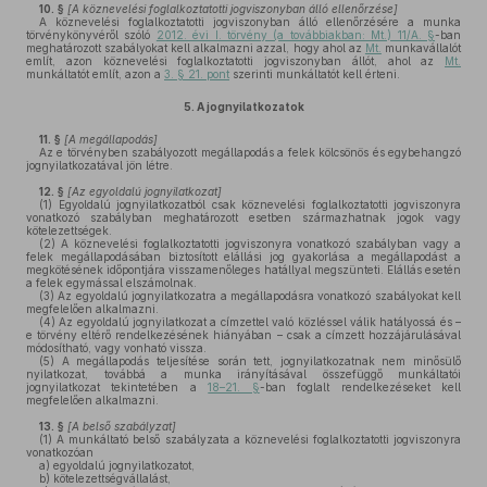
10. §
[A köznevelési foglalkoztatotti jogviszonyban álló ellenőrzése]
A köznevelési foglalkoztatotti jogviszonyban álló ellenőrzésére a munka
törvénykönyvéről szóló
2012. évi I. törvény (a továbbiakban: Mt.) 11/A. §
-ban
meghatározott szabályokat kell alkalmazni azzal, hogy ahol az
Mt.
munkavállalót
említ, azon köznevelési foglalkoztatotti jogviszonyban állót, ahol az
Mt.
munkáltatót említ, azon a
3. § 21. pont
szerinti munkáltatót kell érteni.
5.
A jognyilatkozatok
11. §
[A megállapodás]
Az e törvényben szabályozott megállapodás a felek kölcsönös és egybehangzó
jognyilatkozatával jön létre.
12. §
[Az egyoldalú jognyilatkozat]
(1)
Egyoldalú jognyilatkozatból csak köznevelési foglalkoztatotti jogviszonyra
vonatkozó szabályban meghatározott esetben származhatnak jogok vagy
kötelezettségek.
(2)
A köznevelési foglalkoztatotti jogviszonyra vonatkozó szabályban vagy a
felek megállapodásában biztosított elállási jog gyakorlása a megállapodást a
megkötésének időpontjára visszamenőleges hatállyal megszünteti. Elállás esetén
a felek egymással elszámolnak.
(3)
Az egyoldalú jognyilatkozatra a megállapodásra vonatkozó szabályokat kell
megfelelően alkalmazni.
(4)
Az egyoldalú jognyilatkozat a címzettel való közléssel válik hatályossá és –
e törvény eltérő rendelkezésének hiányában – csak a címzett hozzájárulásával
módosítható, vagy vonható vissza.
(5)
A megállapodás teljesítése során tett, jognyilatkozatnak nem minősülő
nyilatkozat, továbbá a munka irányításával összefüggő munkáltatói
jognyilatkozat tekintetében a
18–21. §
-ban foglalt rendelkezéseket kell
megfelelően alkalmazni.
13. §
[A belső szabályzat]
(1)
A munkáltató belső szabályzata a köznevelési foglalkoztatotti jogviszonyra
vonatkozóan
a)
egyoldalú jognyilatkozatot,
b)
kötelezettségvállalást,