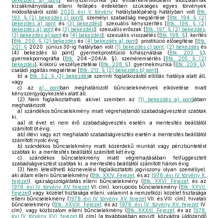
bekezdés a) pont
], kényszermunka [az emberkereskedelem áldozatainak
kizsákmányolása elleni fellépés érdekében szükséges egyes törvények
módosításáról szóló
2020. évi V. törvény
hatálybalépéséig hatályban volt
Btk.
193. § (2) bekezdés c) pont
], személyi szabadság megsértése [
Btk. 194. § (2)
bekezdés a) pont
és
(3) bekezdés
], szexuális kényszerítés [
Btk. 196. § (2)
bekezdés a) pont
és
(3) bekezdés
], szexuális erőszak [
Btk. 197. § (2) bekezdés
,
(3) bekezdés a) pont
és
(4) bekezdés
], szexuális visszaélés (
Btk. 198. §
), kerítés
[
Btk. 200. § (2) bekezdés
és
(4) bekezdés a) pont
], prostitúció elősegítése [
Btk.
201. §
2020. június 30-ig hatályban volt
(1) bekezdés c) pont
,
(2) bekezdés
és
(4) bekezdés b) pont], gyermekprostitúció kihasználása (
Btk. 203. §
),
gyermekpornográfia (
Btk.
204.–204/A. §), szeméremsértés [
Btk. 205. § (2)
bekezdés
], kiskorú veszélyeztetése (
Btk. 208. §
), gyermekmunka (
Btk. 209. §
),
családi jogállás megsértése [
Btk. 213. § (2) bekezdés b) pont
],
b)
a
Btk. 52. § (3) bekezdés
e szerinti foglalkozástól eltiltás hatálya alatt áll,
vagy
c)
az
a) pont
ban meghatározott bűncselekmények elkövetése miatt
kényszergyógykezelés alatt áll.
(2)
Nem foglalkoztatható, akivel szemben az
(1) bekezdés a) pont
jában
meghatározott
a)
szándékos bűncselekmény miatt végrehajtandó szabadságvesztést szabtak
ki,
aa)
öt évet el nem érő szabadságvesztés esetén a mentesítés beálltától
számított öt évig,
ab)
ötévi vagy azt meghaladó szabadságvesztés esetén a mentesítés beálltától
számított nyolc évig;
b)
szándékos bűncselekmény miatt közérdekű munkát vagy pénzbüntetést
szabtak ki, a mentesítés beálltától számított két évig;
c)
szándékos bűncselekmény miatt végrehajtásában felfüggesztett
szabadságvesztést szabtak ki, a mentesítés beálltától számított három évig.
(3)
Nem létesíthető köznevelési foglalkoztatotti jogviszony olyan személlyel,
aki állam elleni bűncselekmény (
Btk. XXIV. Fejezet
, és az
1978. évi IV. törvény X.
fejezet
), igazságszolgáltatás elleni bűncselekmény (
Btk. XXVI. Fejezet
, és az
1978. évi IV. törvény XV. fejezet
VI. cím), korrupciós bűncselekmény (
Btk. XXVII.
Fejezet
) vagy közélet tisztasága elleni, valamint a nemzetközi közélet tisztasága
elleni bűncselekmény (
1978. évi IV. törvény XV. fejezet
VII. és VIII. cím), hivatali
bűncselekmény (
Btk. XXVIII. Fejezet
, és az
1978. évi IV. törvény XV. fejezet
IV.
cím), vagy közbizalom elleni bűncselekmény (
Btk. XXXIII. Fejezet
, és az
1978.
évi IV. törvény XVI. fejezet
III. cím) (a továbbiakban együtt: közvádra üldözendő