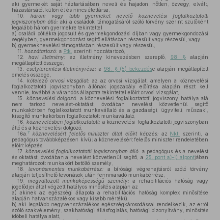
aki gyermekét saját háztartásában neveli és hajadon, nőtlen, özvegy, elvált,
házastársától külön él és nincs élettársa,
10.
három vagy több gyermeket nevelő köznevelési foglalkoztatotti
jogviszonyban álló:
aki a családok támogatásáról szóló törvény szerint szülőként
legalább három gyermekre tekintettel
a)
családi pótlékra jogosult és gyermekgondozási díjban vagy gyermekgondozási
segélyben, gyermekgondozást segítő ellátásban részesült vagy részesül, vagy
b)
gyermeknevelési támogatásban részesült vagy részesül,
11.
hozzátartozó:
a
Ptk.
szerinti hozzátartozó,
12.
havi illetmény:
az illetmény kinevezésben szereplő,
98. §
alapján
megállapított összege,
13.
esélyteremtési illetményrész:
a
98. § (5) bekezdés
e alapján megállapított
emelés összege,
14.
kötelező orvosi vizsgálat:
az az orvosi vizsgálat, amelyen a köznevelési
foglalkoztatotti jogviszonyban állónak jogszabály előírása alapján részt kell
vennie, továbbá a várandós állapotra tekintettel előírt orvosi vizsgálat,
15.
köznevelési dolgozó:
a köznevelési foglalkoztatotti jogviszony hatálya alá
nem tartozó nevelést-oktatást, óvodában nevelést közvetlenül segítő
munkakörben foglalkoztatott munkavállaló és a gazdasági, ügyviteli, műszaki,
kisegítő munkakörben foglalkoztatott munkavállaló,
16.
köznevelésben foglalkoztatott:
a köznevelési foglalkoztatotti jogviszonyban
álló és a köznevelési dolgozó;
7
16a.
köznevelésért felelős miniszter által előírt képzés:
az
Nkt.
szerinti, a
pedagógus továbbképzésen kívül a köznevelésért felelős miniszter rendeletében
előírt képzés,
17.
köznevelési foglalkoztatotti jogviszonyban álló:
a pedagógus és a nevelést
és oktatást, óvodában a nevelést közvetlenül segítő, a
25. pont a)–j) alpont
jában
meghatározott munkakört betöltő személy,
18.
levonásmentes munkabérrész:
a bírósági végrehajtásról szóló törvény
alapján teljesíthető levonások után fennmaradó munkabérrész,
19.
megváltozott munkaképességű személy:
a rehabilitációs hatóság vagy
jogelődjei által végzett hatályos minősítés alapján az
a)
akinek az egészségi állapota a rehabilitációs hatóság komplex minősítése
alapján hatvanszázalékos vagy kisebb mértékű,
b)
aki legalább negyvenszázalékos egészségkárosodással rendelkezik, az erről
szóló szakvélemény, szakhatósági állásfoglalás, hatósági bizonyítvány, minősítés
időbeli hatálya alatt,