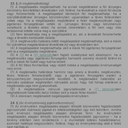
23. §
[A megtámadhatóság]
(1)
A megállapodás megtámadható, ha annak megkötésekor a fél lényeges
körülmény tekintetében tévedésben volt, feltéve, ha tévedését a másik fél okozta
vagy felismerhette. A megállapodást bármelyik fél megtámadhatja, ha a
szerződéskötéskor lényeges körülményben ugyanabban a téves feltevésben
voltak vagy ha a megállapodás megkötésére a felet megtévesztéssel vagy
jogellenes fenyegetéssel vették rá. Lényeges tényre vagy körülményre
vonatkozik a tévedés akkor, ha annak ismeretében a fél nem vagy más
tartalommal kötötte volna meg a szerződést.
(2)
Nem támadhatja meg a megállapodást az, aki a tévedését felismerhette
vagy a tévedés kockázatát vállalta.
(3)
A megtévesztés hatására kötött megállapodást megtámadhatja, akit a másik
fél szándékos magatartásával tévedésbe ejt vagy tévedésben tart.
(4)
A megállapodást megtámadhatja, akit a másik fél jogellenes fenyegetéssel
vett rá a megállapodás megkötésére.
(5)
A
(3)
és a
(4) bekezdés
ben foglalt szabályokat kell alkalmazni, ha a
megtévesztés vagy jogellenes fenyegetés harmadik személy részéről történt és
erről a másik fél tudott vagy tudnia kellett.
(6)
A fél titkos fenntartása vagy rejtett indoka a megállapodás érvényességét
nem érinti.
(7)
A megtámadás határideje harminc nap, amely a tévedés, megtévesztés,
téves feltevés felismerésétől vagy a jogellenes fenyegetés esetén a
kényszerhelyzet megszűnésétől kezdődik. A megtámadási határidőre az
elévülés szabályai megfelelően irányadók azzal, hogy hat hónap elteltével a
megtámadás joga nem gyakorolható.
(8)
A megtámadásra irányuló jognyilatkozatot a
(7) bekezdés
ben
meghatározott határidőn belül írásban kell a másik féllel közölni.
(9)
A sikeresen megtámadott megállapodás érvénytelen.
24. §
[Az érvénytelenség jogkövetkezménye]
(1)
Az érvénytelen megállapodás alapján létrejött köznevelési foglalkoztatotti
jogviszonyból származó jogokat és kötelezettségeket úgy kell tekinteni, mintha
azok érvényes megállapodás alapján állnának fenn. Az érvénytelen
megállapodás alapján létrejött köznevelési foglalkoztatotti jogviszonyt – ha e
törvény eltérően nem rendelkezik – a munkáltató köteles haladéktalanul,
azonnali hatállyal megszüntetni, feltéve, hogy az érvénytelenség okát a felek
nem hárítják el.