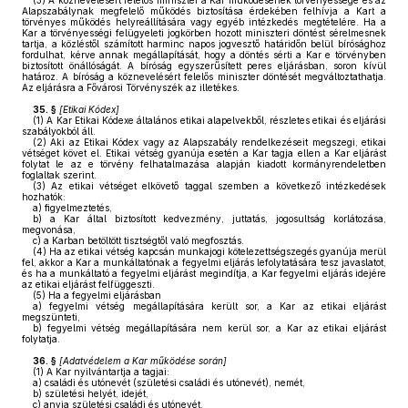
(3)
A köznevelésért felelős miniszter a Kar működésének törvényessége és az
Alapszabálynak megfelelő működés biztosítása érdekében felhívja a Kart a
törvényes működés helyreállítására vagy egyéb intézkedés megtételére. Ha a
Kar a törvényességi felügyeleti jogkörben hozott miniszteri döntést sérelmesnek
tartja, a közléstől számított harminc napos jogvesztő határidőn belül bírósághoz
fordulhat, kérve annak megállapítását, hogy a döntés sérti a Kar e törvényben
biztosított önállóságát. A bíróság egyszerűsített peres eljárásban, soron kívül
határoz. A bíróság a köznevelésért felelős miniszter döntését megváltoztathatja.
Az eljárásra a Fővárosi Törvényszék az illetékes.
35. §
[Etikai Kódex]
(1)
A Kar Etikai Kódexe általános etikai alapelvekből, részletes etikai és eljárási
szabályokból áll.
(2)
Aki az Etikai Kódex vagy az Alapszabály rendelkezéseit megszegi, etikai
vétséget követ el. Etikai vétség gyanúja esetén a Kar tagja ellen a Kar eljárást
folytat le az e törvény felhatalmazása alapján kiadott kormányrendeletben
foglaltak szerint.
(3)
Az etikai vétséget elkövető taggal szemben a következő intézkedések
hozhatók:
a)
figyelmeztetés,
b)
a Kar által biztosított kedvezmény, juttatás, jogosultság korlátozása,
megvonása,
c)
a Karban betöltött tisztségtől való megfosztás.
(4)
Ha az etikai vétség kapcsán munkajogi kötelezettségszegés gyanúja merül
fel, akkor a Kar a munkáltatónak a fegyelmi eljárás lefolytatására tesz javaslatot,
és ha a munkáltató a fegyelmi eljárást megindítja, a Kar fegyelmi eljárás idejére
az etikai eljárást felfüggeszti.
(5)
Ha a fegyelmi eljárásban
a)
fegyelmi vétség megállapítására került sor, a Kar az etikai eljárást
megszünteti,
b)
fegyelmi vétség megállapítására nem kerül sor, a Kar az etikai eljárást
folytatja.
36. §
[Adatvédelem a Kar működése során]
(1)
A Kar nyilvántartja a tagjai:
a)
családi és utónevét (születési családi és utónevét), nemét,
b)
születési helyét, idejét,
c)
anyja születési családi és utónevét,