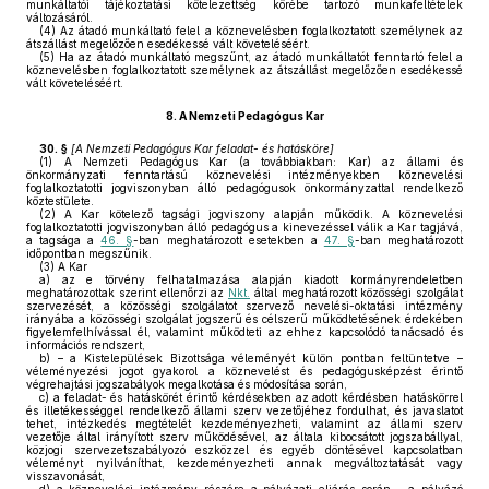
munkáltatói tájékoztatási kötelezettség körébe tartozó munkafeltételek
változásáról.
(4)
Az átadó munkáltató felel a köznevelésben foglalkoztatott személynek az
átszállást megelőzően esedékessé vált követeléséért.
(5)
Ha az átadó munkáltató megszűnt, az átadó munkáltatót fenntartó felel a
köznevelésben foglalkoztatott személynek az átszállást megelőzően esedékessé
vált követeléséért.
8.
A Nemzeti Pedagógus Kar
30. §
[A Nemzeti Pedagógus Kar feladat- és hatásköre]
(1)
A Nemzeti Pedagógus Kar (a továbbiakban: Kar) az állami és
önkormányzati fenntartású köznevelési intézményekben köznevelési
foglalkoztatotti jogviszonyban álló pedagógusok önkormányzattal rendelkező
köztestülete.
(2)
A Kar kötelező tagsági jogviszony alapján működik. A köznevelési
foglalkoztatotti jogviszonyban álló pedagógus a kinevezéssel válik a Kar tagjává,
a tagsága a
46. §
-ban meghatározott esetekben a
47. §
-ban meghatározott
időpontban megszűnik.
(3)
A Kar
a)
az e törvény felhatalmazása alapján kiadott kormányrendeletben
meghatározottak szerint ellenőrzi az
Nkt.
által meghatározott közösségi szolgálat
szervezését, a közösségi szolgálatot szervező nevelési-oktatási intézmény
irányába a közösségi szolgálat jogszerű és célszerű működtetésének érdekében
figyelemfelhívással él, valamint működteti az ehhez kapcsolódó tanácsadó és
információs rendszert,
b)
– a Kistelepülések Bizottsága véleményét külön pontban feltüntetve –
véleményezési jogot gyakorol a köznevelést és pedagógusképzést érintő
végrehajtási jogszabályok megalkotása és módosítása során,
c)
a feladat- és hatáskörét érintő kérdésekben az adott kérdésben hatáskörrel
és illetékességgel rendelkező állami szerv vezetőjéhez fordulhat, és javaslatot
tehet, intézkedés megtételét kezdeményezheti, valamint az állami szerv
vezetője által irányított szerv működésével, az általa kibocsátott jogszabállyal,
közjogi szervezetszabályozó eszközzel és egyéb döntésével kapcsolatban
véleményt nyilváníthat, kezdeményezheti annak megváltoztatását vagy
visszavonását,