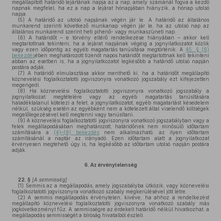
megállapított határidő lejártának napja az a nap, amely számánál fogva a kezdő
napnak megfelel, ha ez a nap a lejárat hónapjában hiányzik, a hónap utolsó
napja.
(5)
A határidő az utolsó napjának végén jár le. A határidő az általános
munkarend szerinti következő munkanap végén jár le, ha az utolsó nap az
általános munkarend szerint heti pihenő- vagy munkaszüneti nap.
(6)
A határidőt – e törvény eltérő rendelkezése hiányában – akkor kell
megtartottnak tekinteni, ha a lejárat napjának végéig a jognyilatkozatot közlik
vagy ezen időpontig az egyéb magatartás tanúsítása megtörténik. A
45. § (6)
bekezdés
ében meghatározott tizenöt napos határidőt megtartottnak kell tekinteni
abban az esetben is, ha a jognyilatkozatot legkésőbb a határidő utolsó napján
postára adják.
(7)
A határidő elmulasztása akkor menthető ki, ha a határidőt megállapító
köznevelési foglalkoztatotti jogviszonyra vonatkozó jogszabály ezt kifejezetten
megengedi.
(8)
Ha köznevelési foglalkoztatotti jogviszonyra vonatkozó jogszabály a
jognyilatkozat megtételére vagy az egyéb magatartás tanúsítására
haladéktalanul kötelezi a felet, a jognyilatkozatot, egyéb magatartást késedelem
nélkül, szükség esetén az egyébként nem a kötelezett által viselendő költségek
megelőlegezésével kell megtenni vagy tanúsítani.
(9)
A köznevelési foglalkoztatotti jogviszonyra vonatkozó jogszabályban vagy a
felek megállapodásában meghatározott, határidőnek nem minősülő időtartam
számítására a
(4)–(8) bekezdés
nem alkalmazható, az ilyen időtartam
számításánál a naptár az irányadó. Ezen időtartam alatt a jognyilatkozat
érvényesen megtehető úgy is, ha legkésőbb az időtartam utolsó napján postára
adják.
6.
Az érvénytelenség
22. §
[A semmisség]
(1)
Semmis az a megállapodás, amely jogszabályba ütközik, vagy köznevelési
foglalkoztatotti jogviszonyra vonatkozó szabály megkerülésével jött létre.
(2)
A semmis megállapodás érvénytelen, kivéve, ha ahhoz a rendelkezést
megállapító köznevelési foglalkoztatotti jogviszonyra vonatkozó szabály más
jogkövetkezményt fűz. A semmisségre az érdekelt határidő nélkül hivatkozhat, a
megállapodás semmisségét a bíróság hivatalból észleli.