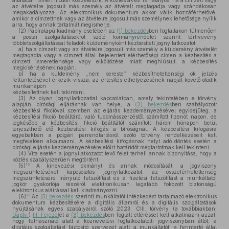
általában ismert módon közzéteszik. A közlés akkor is hatályos, ha a címzett vagy
az átvételre jogosult más személy az átvételt megtagadja vagy szándékosan
megakadályozza. Az elektronikus dokumentum akkor válik hozzáférhetővé,
amikor a címzettnek vagy az átvételre jogosult más személynek lehetősége nyílik
arra, hogy annak tartalmát megismerje.
(2)
Papíralapú kiadmány esetében az
(1) bekezdés
ben foglaltakon túlmenően
a postai szolgáltatásokról szóló kormányrendelet szerint tértivevény
többletszolgáltatással feladott küldeményként kézbesített jognyilatkozatot
a)
ha a címzett vagy az átvételre jogosult más személy a küldemény átvételét
megtagadta vagy a címzett által bejelentett elérhetőségi címen a kézbesítés a
címzett ismeretlensége vagy elköltözése miatt meghiúsult, a kézbesítés
megkísérlésének napján,
b)
ha a küldemény „nem kereste” kézbesíthetetlenségi ok jelzés
feltüntetésével érkezik vissza, az értesítés elhelyezésének napját követő ötödik
munkanapon
kézbesítettnek kell tekinteni.
(3)
Az olyan jognyilatkozattal kapcsolatban, amely tekintetében e törvény
alapján bírósági eljárásnak van helye, a
(2) bekezdés
ben szabályozott
kézbesítési fikcióval szemben az eljárás kezdeményezésével egyidejűleg, a
kézbesítési fikció beálltáról való tudomásszerzéstől számított tizenöt napon, de
legkésőbb a kézbesítési fikció beálltától számított három hónapon belül
terjeszthető elő kézbesítési kifogás a bíróságnál. A kézbesítési kifogásra
egyebekben a polgári perrendtartásról szóló törvény rendelkezéseit kell
megfelelően alkalmazni. A kézbesítési kifogásnak helyt adó döntés esetén a
bírósági eljárás kezdeményezésére előírt határidőt megtartottnak kell tekinteni.
(4)
Vita esetén a jognyilatkozatot tevő felet terheli annak bizonyítása, hogy a
közlés szabályszerűen megtörtént.
16
(5)
A kinevezési okmányt és annak módosítását, a jogviszony
megszüntetésével kapcsolatos jognyilatkozatot, az összeférhetetlenség
megszüntetésére irányuló felszólítást és a fizetési felszólítást a munkáltatói
jogkör gyakorlója részéről elektronikusan legalább fokozott biztonságú
elektronikus aláírással kell kiadmányozni.
17
(6)
Az
(5) bekezdés
szerinti munkáltatói intézkedést tartalmazó elektronikus
dokumentum kézbesítésére a digitális államról és a digitális szolgáltatások
nyújtásának egyes szabályairól szóló 2023. CIII. törvény (a továbbiakban:
Dáptv.
)
III. Fejezet
ét a
(8) bekezdés
ben foglalt eltéréssel kell alkalmazni azzal,
hogy felhasználó alatt a köznevelési foglalkoztatotti jogviszonyban állót, a
digitális szolgáltatást biztosító szervezet alatt a munkáltatót, a fenntartó által