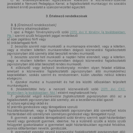
c)
az érdekképviselettel egyeztetésre kötelezett a köznevelés-szakmai
javaslatot a Nemzeti Pedagógus Karral, a foglalkoztatott munkaügyi és szociális
érdekeit érintő javaslatot a szakszervezettel egyezteti.
3.
Értelmező rendelkezések
3. §
[Értelmező rendelkezések]
E törvény alkalmazásában
1.
apa:
a Polgári Törvénykönyvről szóló
2013. évi V. törvény (a továbbiakban:
Ptk.)
szerint szülői felügyeleti joggal rendelkező
a)
apai jogállású férfi vagy
b)
örökbefogadó férfi,
2.
beosztás szerinti napi munkaidő:
a munkanapra elrendelt, vagy a kötetlen,
vagy a részben kötetlen munkarendben dolgozó köznevelési foglalkoztatotti
jogviszonyban álló személy által beosztott rendes munkaidő,
3.
beosztás szerinti heti munkaidő:
a naptári hétre elrendelt, vagy a kötetlen,
vagy a részben kötetlen munkarendben dolgozó köznevelési foglalkoztatotti
jogviszonyban álló által beosztott rendes munkaidő,
4.
előkészítő vagy befejező tevékenység:
minden olyan feladat ellátása,
amelyet a köznevelési foglalkoztatotti jogviszonyban álló munkaköréhez
kapcsolódóan, szokás szerint és rendszeresen, külön utasítás nélkül köteles
elvégezni,
5.
éjszakai munka:
a huszonkét és hat óra közötti időszakban teljesített
munkavégzés,
6.
feladatellátási hely:
a nemzeti köznevelésről szóló
2011. évi CXC.
törvényben (a továbbiakban: Nkt.)
ekként meghatározott hely,
7.
gondozást végző köznevelési foglalkoztatotti jogviszonyban álló:
az a
foglalkoztatotti jogviszonyban álló személy, aki a kezelőorvos által igazolt
a)
súlyos egészségi okból és
b)
jelentős gondozásra vagy támogatásra szoruló
hozzátartozójának, vagy a foglalkoztatotti jogviszonyban álló személlyel közös
háztartásban élő személynek személyes gondozást vagy támogatást nyújt,
8.
gyermek:
a családok támogatásáról szóló törvény szerinti saját háztartásban
nevelt vagy gondozott gyermek, ideértve, ha a különélő szülők a közös szülői
felügyelet gyakorlásakor a gyermeket saját háztartásukban egymást felváltva,
azonos időtartamban nevelik, gondozzák,
9.
gyermekét egyedül nevelő köznevelési foglalkoztatotti jogviszonyban álló: