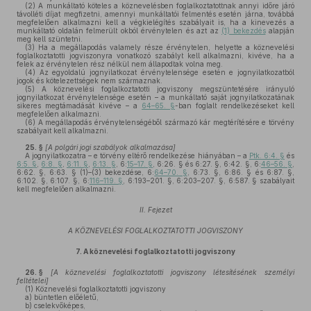
(2)
A munkáltató köteles a köznevelésben foglalkoztatottnak annyi időre járó
távolléti díjat megfizetni, amennyi munkáltatói felmentés esetén járna, továbbá
megfelelően alkalmazni kell a végkielégítés szabályait is, ha a kinevezés a
munkáltató oldalán felmerült okból érvénytelen és azt az
(1) bekezdés
alapján
meg kell szüntetni.
(3)
Ha a megállapodás valamely része érvénytelen, helyette a köznevelési
foglalkoztatotti jogviszonyra vonatkozó szabályt kell alkalmazni, kivéve, ha a
felek az érvénytelen rész nélkül nem állapodtak volna meg.
(4)
Az egyoldalú jognyilatkozat érvénytelensége esetén e jognyilatkozatból
jogok és kötelezettségek nem származnak.
(5)
A köznevelési foglalkoztatotti jogviszony megszüntetésére irányuló
jognyilatkozat érvénytelensége esetén – a munkáltató saját jognyilatkozatának
sikeres megtámadását kivéve – a
64–65. §
-ban foglalt rendelkezéseket kell
megfelelően alkalmazni.
(6)
A megállapodás érvénytelenségéből származó kár megtérítésére e törvény
szabályait kell alkalmazni.
25. §
[A polgári jogi szabályok alkalmazása]
A jognyilatkozatra – e törvény eltérő rendelkezése hiányában – a
Ptk. 6:4. §
és
6:5. §
,
6:8. §
,
6:11. §
,
6:13. §
, 6:
15–17. §
, 6:26. § és 6:27. §, 6:42. §, 6:
46–56. §
,
6:62. §, 6:63. § (1)–(3) bekezdése, 6:
64–70. §
, 6:73. §, 6:86. § és 6:87. §,
6:102. §, 6:107. §, 6:
116–119. §
, 6:193–201. §, 6:203–207. §, 6:587. § szabályait
kell megfelelően alkalmazni.
II. Fejezet
A KÖZNEVELÉSI FOGLALKOZTATOTTI JOGVISZONY
7.
A köznevelési foglalkoztatotti jogviszony
26. §
[A köznevelési foglalkoztatotti jogviszony létesítésének személyi
feltételei]
(1)
Köznevelési foglalkoztatotti jogviszony
a)
büntetlen előéletű,
b)
cselekvőképes,