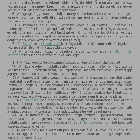
ha a munkavégzés helyeként több, a tankerület fenntartása alá tartozó
köznevelési intézmény került meghatározásra – a munkaidőnek az egyes
köznevelési intézmények közötti megosztását.
(5)
Az igazgató gyakorolja a teljesítmény értékelésével és az annak alapján
történő, az illetményeltérítés százalékos mértékére történő javaslattétellel
kapcsolatos munkáltatói jogot.
(6)
A besorolás és a havi illetmény vagy a munkabér – ideértve az
illetményeltérítést is – megállapítását, valamint a köznevelésben foglalkoztatottak
egyéb juttatásai, jutalma megállapítását érintő munkáltatói jogkört a tankerületi
központ vezetője az igazgató egyetértésével gyakorolja. Egyetértés hiányában a
döntést az oktatási központ vezetője hozza meg.
(7)
A
(3)–(4)
és
(6) bekezdés
ben foglaltakon kívüli munkáltatói jogokat a
köznevelési intézmény igazgatója gyakorolja.
(8)
A tankerületi központ vezetője magához vonhatja a
81. § (2)
bekezdés
ében meghatározott munkáltatói jogot.
18. §
[A köznevelési foglalkoztatotti jogviszonyban álló jognyilatkozatai]
(1)
A köznevelési foglalkoztatotti jogviszonyban álló a jogviszonya
keletkezésével, módosításával, a jogviszony megszüntetésével összefüggő
jognyilatkozatát csak személyesen teheti meg.
(2)
A köznevelési foglalkoztatotti jogviszonyban álló az egyéb jognyilatkozatot
meghatalmazott képviselője útján is megteheti, az erre irányuló meghatalmazást
írásba kell foglalni. A meghatalmazás visszavonásig, a határozott időre szóló
meghatalmazás a határozott idő elteltéig érvényes. A meghatalmazás
visszavonása jóhiszemű harmadik személy irányában csak akkor hatályos, ha
azt vele közölték. A visszavonás jogáról érvényesen nem lehet lemondani.
(3)
A
(2) bekezdés
ben meghatározott meghatalmazás hiányában is eljárhat a
köznevelési foglalkoztatotti jogviszonyban álló képviseletében hozzátartozója, ha
a jognyilatkozat megtételében a köznevelési foglalkoztatotti jogviszonyban álló
akadályozva van. Vita esetén az akadályoztatás tényét igazolnia kell.
(4)
A munkáltató a köznevelési foglalkoztatotti jogviszonyban álló
személyesen tett jognyilatkozatát veszi figyelembe, ha a köznevelési
foglalkoztatotti jogviszonyban álló és a
(2)
és
(3) bekezdés
ben említett képviselő
jognyilatkozatai eltérnek.
(5)
A köznevelési foglalkoztatotti jogviszonyban álló – kivéve, ha a képviselet
tartalma egyértelműen korlátozott – nem hivatkozhat arra, hogy képviselője
jogkörét túllépve járt el.