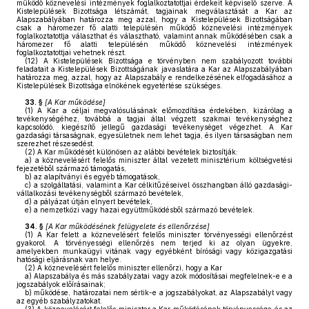
működő köznevelési intézmények foglalkoztatottjai érdekeit képviselő szerve. A
Kistelepülések Bizottsága létszámát, tagjainak megválasztását a Kar az
Alapszabályában határozza meg azzal, hogy a Kistelepülések Bizottságában
csak a háromezer fő alatti településén működő köznevelési intézmények
foglalkoztatottja választhat és választható, valamint annak működésében csak a
háromezer fő alatti településén működő köznevelési intézmények
foglalkoztatottjai vehetnek részt.
(12)
A Kistelepülések Bizottsága e törvényben nem szabályozott további
feladatait a Kistelepülések Bizottságának javaslatára a Kar az Alapszabályában
határozza meg, azzal, hogy az Alapszabály e rendelkezésének elfogadásához a
Kistelepülések Bizottsága elnökének egyetértése szükséges.
33. §
[A Kar működése]
(1)
A Kar a céljai megvalósulásának előmozdítása érdekében, kizárólag a
tevékenységéhez, továbbá a tagjai által végzett szakmai tevékenységhez
kapcsolódó, kiegészítő jellegű gazdasági tevékenységet végezhet. A Kar
gazdasági társaságnak, egyesületnek nem lehet tagja, és ilyen társaságban nem
szerezhet részesedést.
(2)
A Kar működését különösen az alábbi bevételek biztosítják:
a)
a köznevelésért felelős miniszter által vezetett minisztérium költségvetési
fejezetéből származó támogatás,
b)
az alapítványi és egyéb támogatások,
c)
a szolgáltatási, valamint a Kar célkitűzéseivel összhangban álló gazdasági-
vállalkozási tevékenységből származó bevételek,
d)
a pályázat útján elnyert bevételek,
e)
a nemzetközi vagy hazai együttműködésből származó bevételek.
34. §
[A Kar működésének felügyelete és ellenőrzése]
(1)
A Kar felett a köznevelésért felelős miniszter törvényességi ellenőrzést
gyakorol. A törvényességi ellenőrzés nem terjed ki az olyan ügyekre,
amelyekben munkaügyi vitának vagy egyébként bírósági vagy közigazgatási
hatósági eljárásnak van helye.
(2)
A köznevelésért felelős miniszter ellenőrzi, hogy a Kar
a)
Alapszabálya és más szabályzatai vagy azok módosításai megfelelnek-e e a
jogszabályok előírásainak;
b)
működése, határozatai nem sértik-e a jogszabályokat, az Alapszabályt vagy
az egyéb szabályzatokat.