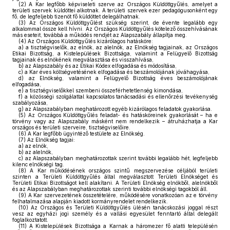
(2)
A Kar legfőbb képviseleti szerve az Országos Küldöttgyűlés, amelyet a
területi szervek küldöttei alkotnak. A területi szervek ezer pedagógusonként egy
fő, de legfeljebb tizenöt fő küldöttet delegálhatnak.
(3)
Az Országos Küldöttgyűlést szükség szerint, de évente legalább egy
alkalommal össze kell hívni. Az Országos Küldöttgyűlés kötelező összehívásának
más eseteit, továbbá a működés rendjét az Alapszabály állapítja meg.
(4)
Az Országos Küldöttgyűlés kizárólagos hatásköre:
a)
a tisztségviselők, az elnök, az alelnök, az Elnökség tagjainak, az Országos
Etikai Bizottság, a Kistelepülések Bizottsága, valamint a Felügyelő Bizottság
tagjainak és elnökének megválasztása és visszahívása,
b)
az Alapszabály és az Etikai Kódex elfogadása és módosítása,
c)
a Kar éves költségvetésének elfogadása és beszámolójának jóváhagyása,
d)
az Elnökség, valamint a Felügyelő Bizottság éves beszámolójának
elfogadása,
e)
a tisztségviselőkkel szembeni összeférhetetlenség kimondása,
f)
a közösségi szolgálattal kapcsolatos tanácsadási és ellenőrzési tevékenység
szabályozása,
g)
az Alapszabályban meghatározott egyéb kizárólagos feladatok gyakorlása.
(5)
Az Országos Küldöttgyűlés feladat- és hatásköreinek gyakorlását – ha e
törvény vagy az Alapszabály másként nem rendelkezik – átruházhatja a Kar
országos és területi szerveire, tisztségviselőire.
(6)
A Kar legfőbb ügyintéző testülete az Elnökség.
(7)
Az Elnökség tagjai:
a)
az elnök,
b)
az alelnök,
c)
az Alapszabályban meghatározottak szerint további legalább hét, legfeljebb
kilenc elnökségi tag.
(8)
A Kar működésének országos szintű megszervezése céljából területi
szinten a Területi Küldöttgyűlés által megválasztott Területi Elnökséget és
Területi Etikai Bizottságot kell alakítani. A Területi Elnökség elnökből, alelnökből
és az Alapszabályban meghatározottak szerinti további elnökségi tagokból áll.
(9)
A Kar szervezetének összetételére, működésére vonatkozóan az e törvény
felhatalmazása alapján kiadott kormányrendelet rendelkezik.
(10)
Az Országos és Területi Küldöttgyűlés ülésén tanácskozási joggal részt
vesz az egyházi jogi személy és a vallási egyesület fenntartó által delegált
foglalkoztatott.
(11)
A Kistelepülések Bizottsága a Karnak a háromezer fő alatti településén