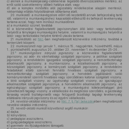
c)
akinek a munkaképesség-csökkenése legalább ötvenszázalékos mértékű, az
erről szóló szakvélemény időbeli hatálya alatt, vagy
d)
aki a komplex minősítés alól jogszabály rendelkezése alapján mentesül,
rokkantsági ellátás folyósításának időtartama alatt,
20.
munkaidő:
a munkavégzésre előírt idő kezdetétől annak befejezéséig tartó
idő, valamint a munkavégzéshez kapcsolódó előkészítő és befejező tevékenység
tartama azzal, hogy nem minősül munkaidőnek
a)
a munkaközi szünet, továbbá
b)
a köznevelési foglalkoztatotti jogviszonyban álló lakó- vagy tartózkodási
helyéről a tényleges munkavégzés helyére, valamint a munkavégzés helyéről a
lakó- vagy tartózkodási helyére történő utazás tartama,
21.
munkáltató:
az
Nkt.
-ban meghatározott köznevelési intézmény, továbbá a
tankerületi központ,
22.
munkaszüneti nap:
január 1., március 15., nagypéntek, húsvéthétfő, május
1., pünkösdhétfő, augusztus 20., október 23., november 1. és december 25–26.,
8
23.
munkavégzésre irányuló jogviszony:
a köznevelési foglalkoztatotti
jogviszony, az adó- és vámhatósági szolgálati jogviszony, a politikai szolgálati
jogviszony, a rendvédelmi igazgatási szolgálati jogviszony, a nemzetbiztonsági
alkalmazotti jogviszony, a munkaviszony, a közalkalmazotti jogviszony, a
közszolgálati jogviszony, a kormányzati szolgálati jogviszony, a rendvédelmi
feladatokat ellátó szervnél fennálló hivatásos szolgálati jogviszony, a
nemzetbiztonsági szolgálati jogviszony, a honvédek jogállásáról szóló
kormányrendelet szerinti hivatásos vagy szerződéses katonai szolgálati viszony,
a bírói szolgálati viszony, az ügyészségi szolgálati viszony, az igazságügyi
alkalmazottak szolgálati jogviszonya, a honvédelmi alkalmazotti jogviszony, az
egészségügyi szolgálati jogviszony, a munkavégzési kötelezettséggel járó
szövetkezeti tagsági viszony, a vállalkozási és megbízási szerződés, a gazdasági
társaság vezető tisztségviselői vagy felügyelő bizottsági tagsági tevékenység
ellátására irányuló jogviszony és az egyéni vállalkozás,
24.
nevelési-oktatási intézmény:
az
Nkt. 7. § (1a) bekezdés
ében meghatározott
nevelési-oktatási intézmény,
25.
nevelő-oktató munkát közvetlenül segítő munkakör:
a)
dajka,
b)
könyvtáros,
c)
pedagógiai asszisztens,
d)
gyógypedagógiai asszisztens,
e)
gyermek- és ifjúságvédelmi támogató,