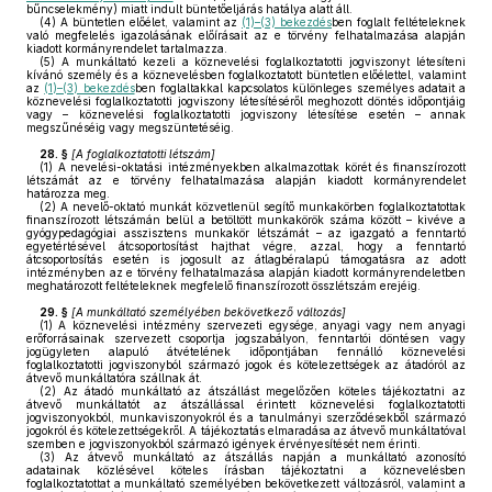
bűncselekmény) miatt indult büntetőeljárás hatálya alatt áll.
(4)
A büntetlen előélet, valamint az
(1)–(3) bekezdés
ben foglalt feltételeknek
való megfelelés igazolásának előírásait az e törvény felhatalmazása alapján
kiadott kormányrendelet tartalmazza.
(5)
A munkáltató kezeli a köznevelési foglalkoztatotti jogviszonyt létesíteni
kívánó személy és a köznevelésben foglalkoztatott büntetlen előélettel, valamint
az
(1)–(3) bekezdés
ben foglaltakkal kapcsolatos különleges személyes adatait a
köznevelési foglalkoztatotti jogviszony létesítéséről meghozott döntés időpontjáig
vagy – köznevelési foglalkoztatotti jogviszony létesítése esetén – annak
megszűnéséig vagy megszüntetéséig.
28. §
[A foglalkoztatotti létszám]
(1)
A nevelési-oktatási intézményekben alkalmazottak körét és finanszírozott
létszámát az e törvény felhatalmazása alapján kiadott kormányrendelet
határozza meg.
(2)
A nevelő-oktató munkát közvetlenül segítő munkakörben foglalkoztatottak
finanszírozott létszámán belül a betöltött munkakörök száma között – kivéve a
gyógypedagógiai asszisztens munkakör létszámát – az igazgató a fenntartó
egyetértésével átcsoportosítást hajthat végre, azzal, hogy a fenntartó
átcsoportosítás esetén is jogosult az átlagbéralapú támogatásra az adott
intézményben az e törvény felhatalmazása alapján kiadott kormányrendeletben
meghatározott feltételeknek megfelelő finanszírozott összlétszám erejéig.
29. §
[A munkáltató személyében bekövetkező változás]
(1)
A köznevelési intézmény szervezeti egysége, anyagi vagy nem anyagi
erőforrásainak szervezett csoportja jogszabályon, fenntartói döntésen vagy
jogügyleten alapuló átvételének időpontjában fennálló köznevelési
foglalkoztatotti jogviszonyból származó jogok és kötelezettségek az átadóról az
átvevő munkáltatóra szállnak át.
(2)
Az átadó munkáltató az átszállást megelőzően köteles tájékoztatni az
átvevő munkáltatót az átszállással érintett köznevelési foglalkoztatotti
jogviszonyokból, munkaviszonyokról és a tanulmányi szerződésekből származó
jogokról és kötelezettségekről. A tájékoztatás elmaradása az átvevő munkáltatóval
szemben e jogviszonyokból származó igények érvényesítését nem érinti.
(3)
Az átvevő munkáltató az átszállás napján a munkáltató azonosító
adatainak közlésével köteles írásban tájékoztatni a köznevelésben
foglalkoztatottat a munkáltató személyében bekövetkezett változásról, valamint a