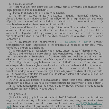
19. §
[Alaki kötöttség]
(1)
A köznevelési foglalkoztatotti jogviszonyt érintő lényeges megállapodást és
jognyilatkozatot írásba kell foglalni.
(2)
Írásbelinek kell tekinteni a jognyilatkozatot,
a)
ha annak közlése a jognyilatkozatban foglalt információ változatlan
visszaidézésére, a nyilatkozattevő személyének és a jognyilatkozat megtétele
időpontjának azonosítására alkalmas, elektronikus dokumentumban (a
továbbiakban: elektronikus dokumentum) kerül sor;
b)
a munkaidőkeret kezdő és befejező időpontjáról, a munkaidő-beosztás, a
készenlét közléséről, a rendkívüli munkaidő, az ügyelet, készenlét a
köznevelési foglalkoztatotti jogviszonyban álló kérése esetén történő írásos
elrendeléséről akkor is, ha azt a helyben szokásos és általában ismert módon
közzéteszik.
(3)
A nyilatkozattevő személyének
(2) bekezdés a) pont
ja szerinti
azonosításához nem szükséges a nyilatkozattevő fokozott biztonságú vagy
minősített elektronikus aláírása.
(4)
A jognyilatkozatot módosítani vagy megszüntetni is csak írásban lehet.
(5)
Az alaki kötöttség megsértésével tett jognyilatkozat – ha e törvény eltérően
nem rendelkezik – érvénytelen. Az érvénytelenség jogkövetkezménye nem
alkalmazható, ha a jognyilatkozat a felek egyező akaratából teljesedésbe ment.
15
(6)
Egyoldalú jognyilatkozatát a munkáltató az e törvényben és
kormányrendeletben meghatározott esetben köteles írásban indokolni, valamint
az igény érvényesítésének módjáról, és – ha az elévülési időnél rövidebb –
annak határidejéről a köznevelési foglalkoztatotti jogviszonyban állót tájékoztatni
kell. A határidőről való tájékoztatás elmulasztása esetén hat hónap elteltével az
igény nem érvényesíthető.
(7)
A munkáltató köteles a megállapodás írásba foglalásáról gondoskodni és
ennek egy példányát a köznevelési foglalkoztatotti jogviszonyban állónak átadni.
(8)
A megállapodásban meg kell jelölni a felek nevét, továbbá a megállapodás
teljesítése szempontjából lényeges adatait.
20. §
[Közlés]
(1)
Az írásbeli jognyilatkozat akkor tekinthető közöltnek, ha azt a címzettnek
vagy az átvételre jogosult más személynek átadják, vagy az elektronikus
dokumentum részükre hozzáférhetővé válik, továbbá a
19. § (2) bekezdés b)
pont
jában meghatározott jognyilatkozat esetében, ha azt a helyben szokásos és