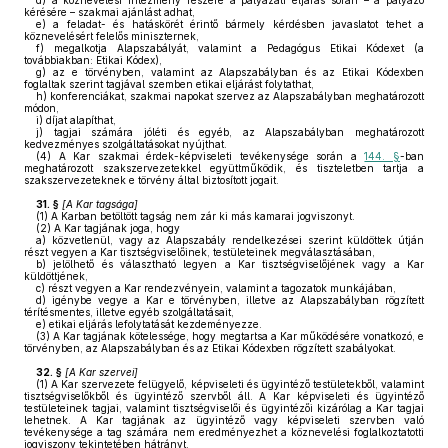
d)
a köznevelési intézmény részére a pályázati eljárás során – a pályázó
kérésére – szakmai ajánlást adhat,
e)
a feladat- és hatáskörét érintő bármely kérdésben javaslatot tehet a
köznevelésért felelős miniszternek,
f)
megalkotja Alapszabályát, valamint a Pedagógus Etikai Kódexet (a
továbbiakban: Etikai Kódex),
g)
az e törvényben, valamint az Alapszabályban és az Etikai Kódexben
foglaltak szerint tagjával szemben etikai eljárást folytathat,
h)
konferenciákat, szakmai napokat szervez az Alapszabályban meghatározott
módon,
i)
díjat alapíthat,
j)
tagjai számára jóléti és egyéb, az Alapszabályban meghatározott
kedvezményes szolgáltatásokat nyújthat.
(4)
A Kar szakmai érdek-képviseleti tevékenysége során a
144. §
-ban
meghatározott szakszervezetekkel együttműködik, és tiszteletben tartja a
szakszervezeteknek e törvény által biztosított jogait.
31. §
[A Kar tagsága]
(1)
A Karban betöltött tagság nem zár ki más kamarai jogviszonyt.
(2)
A Kar tagjának joga, hogy
a)
közvetlenül, vagy az Alapszabály rendelkezései szerint küldöttek útján
részt vegyen a Kar tisztségviselőinek, testületeinek megválasztásában,
b)
jelölhető és választható legyen a Kar tisztségviselőjének vagy a Kar
küldöttjének,
c)
részt vegyen a Kar rendezvényein, valamint a tagozatok munkájában,
d)
igénybe vegye a Kar e törvényben, illetve az Alapszabályban rögzített
térítésmentes, illetve egyéb szolgáltatásait,
e)
etikai eljárás lefolytatását kezdeményezze.
(3)
A Kar tagjának kötelessége, hogy megtartsa a Kar működésére vonatkozó, e
törvényben, az Alapszabályban és az Etikai Kódexben rögzített szabályokat.
32. §
[A Kar szervei]
(1)
A Kar szervezete felügyelő, képviseleti és ügyintéző testületekből, valamint
tisztségviselőkből és ügyintéző szervből áll. A Kar képviseleti és ügyintéző
testületeinek tagjai, valamint tisztségviselői és ügyintézői kizárólag a Kar tagjai
lehetnek. A Kar tagjának az ügyintéző vagy képviseleti szervben való
tevékenysége a tag számára nem eredményezhet a köznevelési foglalkoztatotti
jogviszony tekintetében hátrányt.