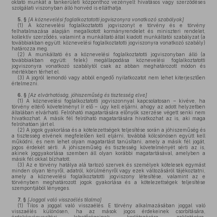
oktató munkát a tankerületi központhoz vezényelt hivatásos vagy szerződéses
szolgálati viszonyban álló honvéd is elláthatja.
5. §
[A köznevelési foglalkoztatotti jogviszonyra vonatkozó szabályok]
(1)
A köznevelési foglalkoztatotti jogviszonyt e törvény és e törvény
felhatalmazása alapján megalkotott kormányrendelet és miniszteri rendelet,
kollektív szerződés, valamint a munkáltató által kiadott munkáltatói szabályzat (a
továbbiakban együtt: köznevelési foglalkoztatotti jogviszonyra vonatkozó szabály)
határozza meg.
(2)
A munkáltató és a köznevelési foglalkoztatotti jogviszonyban álló (a
továbbiakban együtt: felek) megállapodása köznevelési foglalkoztatotti
jogviszonyra vonatkozó szabálytól csak az abban meghatározott módon és
mértékben térhet el.
(3)
A jogról lemondó vagy abból engedő nyilatkozatot nem lehet kiterjesztően
értelmezni.
6. §
[Az elvárhatóság, jóhiszeműség és tisztesség elve]
(1)
A köznevelési foglalkoztatotti jogviszonnyal kapcsolatosan – kivéve, ha
törvény eltérő követelményt ír elő – úgy kell eljárni, ahogy az adott helyzetben
általában elvárható. Felróható magatartására előnyök szerzése végett senki nem
hivatkozhat. A másik fél felróható magatartására hivatkozhat az is, aki maga
felróhatóan járt el.
(2)
A jogok gyakorlása és a kötelezettségek teljesítése során a jóhiszeműség és
a tisztesség elvének megfelelően kell eljárni, továbbá kölcsönösen együtt kell
működni, és nem lehet olyan magatartást tanúsítani, amely a másik fél jogát,
jogos érdekét sérti. A jóhiszeműség és tisztesség követelményét sérti az is,
akinek joggyakorlása szemben áll olyan korábbi magatartásával, amelyben a
másik fél okkal bízhatott.
(3)
Az e törvény hatálya alá tartozó szervek és személyek kötelesek egymást
minden olyan tényről, adatról, körülményről vagy ezek változásáról tájékoztatni,
amely a köznevelési foglalkoztatotti jogviszony létesítése, valamint az e
törvényben meghatározott jogok gyakorlása és a kötelezettségek teljesítése
szempontjából lényeges.
7. §
[Joggal való visszaélés tilalma]
(1)
Tilos a joggal való visszaélés. E törvény alkalmazásában joggal való
visszaélés különösen, ha az mások jogos érdekeinek csorbítására,