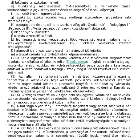
d)
lakcímét, tartózkodási helyét,
e)
munkahely megnevezését, OM-azonosítóját, a munkahely címét,
telefonszámát, a jogviszony kezdetének és megszűnésének időpontját,
f)
munkakörének megnevezését,
g)
szakértői, szaktanácsadói vagy érettségi vizsgaelnöki jegyzéken való
szereplés tényét,
h)
pedagógus előmeneteli rendszerben elfoglalt „Gyakornok”, „Pedagógus I.”,
„Pedagógus II”, „Mesterpedagógus” vagy „Kutatótanár” státuszát,
i)
idegennyelv-ismeretét,
j)
oktatási azonosító számát,
k)
legmagasabb iskolai végzettségét (több végzettség esetén valamennyit),
szakképzettségét, iskolarendszeren kívüli oktatás keretében szerzett
szakképesítését,
l)
határozott idejű jogviszony esetén a határozott idő lejártát,
m)
a taggal szemben lefolytatott etikai eljárás eredményét.
(2)
A Kar a tagnyilvántartási adatok körében az e törvényben meghatározott
feladatainak ellátása céljából kezeli a
(1) bekezdés
ben foglalt, valamint a tagsági
viszonyból eredő jogokkal és kötelezettségekkel összefüggésben keletkezett
adatokat. A kezelt adatokat a tagsági viszony megszűnését követő öt év elteltével
törölni kell.
(3)
Az állami és önkormányzati fenntartású köznevelési intézmény
fenntartója a köznevelési foglalkoztatotti jogviszony keletkezésétől számított
harminc napon belül köteles a kinevezés tényéről, a Kar adat-nyilvántartási
körébe tartozó adatokról és azok változásáról értesítést küldeni a Karnak az
intézmény székhelye szerint illetékes területi szervéhez.
(4)
Az Országos szakértői és vizsgaelnöki névjegyzék, valamint a köznevelési
szaktanácsadói névjegyzék vezetéséért felelős szerv köteles a névjegyzékről és
annak módosulásáról értesítést küldeni a Karnak.
(5)
A Kar tagja olyan tényt, információt, megoldást vagy adatot, amelyet a Kar
érdekei, működése, valamint a közszolgálat érdekei, működése védelmében
kifejezetten bizalmasan vagy minősített adatként való kezelésre történő utalással
hozott a tudomására, semmilyen módon nem hozhatja nyilvánosságra, és azt az
e törvényben meghatározott célok elérésén kívüli tevékenységében semmilyen
módon nem használhatja fel.
(6)
A Kar tagja a tevékenysége során tudomására jutott információkat csak a
Kar jogos érdekeinek, működésének, a közszolgálat érdekeinek, működésének
veszélyeztetése, valamint a személyhez fűződő jogok megsértése nélkül