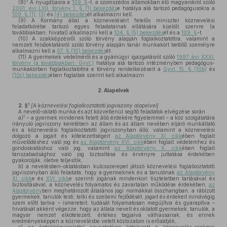
4
(8)
A nyugdíjasra a
109. §
-t, a szomszédos államokban élő magyarokról szóló
2001. évi LXII. törvény 1. § (1) bekezdés
e hatálya alá tartozó pedagógusokra a
109. § (1)
,
(3)
és
(4) bekezdés
ét alkalmazni kell.
(9)
A Kormány által a köznevelésért felelős miniszter köznevelési
feladatkörébe tartozó egyes feladatainak ellátására kijelölt szervre (a
továbbiakban: hivatal) alkalmazni kell a
104. § (5) bekezdés
ét és a
109. §
-t.
(10)
A szakképzésről szóló törvény alapján foglalkoztatottra, valamint a
nemzeti felsőoktatásról szóló törvény alapján tanár munkakört betöltő személyre
alkalmazni kell a
97. § (10) bekezdés
ét.
(11)
A gyermekek védelméről és a gyámügyi igazgatásról szóló
1997. évi XXXI.
törvény (a továbbiakban: Gyvt.)
hatálya alá tartozó intézményben pedagógus-
munkakörben foglalkoztatottra e törvény rendelkezéseit a
Gyvt. 15. § (10b)
és
(10c) bekezdés
ében foglaltak szerint kell alkalmazni.
2.
Alapelvek
5
2. §
[A köznevelési foglalkoztatotti jogviszony alapelvei]
A nevelő-oktató munka és azt közvetlenül segítő feladatok elvégzése során
6
a)
– a gyermek mindenek felett álló érdekére figyelemmel – a köz szolgálatára
irányuló jogviszony keretében az állam és az állam nevében eljáró munkáltató
és a köznevelési foglalkoztatotti jogviszonyban álló, valamint a köznevelési
dolgozó a jogait és kötelezettségeit
az Alaptörvény XI. cikk
ében foglalt
művelődéshez való jog és
az Alaptörvény XVI. cikk
ében foglalt védelemhez és
gondoskodáshoz való jog, valamint
az Alaptörvény X. cikk
ében foglalt
tanszabadsághoz való jog biztosítása és érvényre juttatása érdekében
gyakorolják, illetve teljesítik,
b)
a nevelésben-oktatásban kulcsszerepet játszó köznevelési foglalkoztatotti
jogviszonyban álló feladata, hogy a gyermeknek és a tanulónak
az Alaptörvény
XI. cikk
e és
XVI. cikk
e szerinti jogának mindenkori tiszteletben tartásával és
biztosításával, a köznevelés folyamatos és zavartalan működése érdekében,
az
Alaptörvény
ben meghatározott általános jogi normákkal összhangban, a rábízott
gyermekek, tanulók testi, lelki és szellemi fejlődését, jogait és érdekeit mindvégig
szem előtt tartva – ismereteit, tudását folyamatosan megújítva és gyarapítva –
hivatását akként végezze, hogy az általa nevelt és oktatott gyermekek, tanulók, a
magyar nemzet elkötelezett, értékes tagjaivá válhassanak, és ennek
eredményeképpen a köznevelésbe vetett közbizalom is erősödjék,