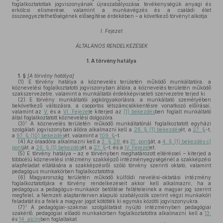
foglalkoztatottak jogviszonyának újraszabályozása, tevékenységük anyagi és
erkölcsi elismerése, valamint a munkavégzés és a családi élet
összeegyeztethetőségének elősegítése érdekében – a következő törvényt alkotja:
I. Fejezet
ÁLTALÁNOS RENDELKEZÉSEK
1.
A törvény hatálya
1. §
[A törvény hatálya]
(1)
E törvény hatálya a köznevelés területén működő munkáltatóra, a
köznevelési foglalkoztatotti jogviszonyban állóra, a köznevelés területén működő
szakszervezetre, valamint a munkáltatói érdekképviseleti szervezetre terjed ki.
(2)
E törvény munkáltatói jogkörgyakorlásra, a munkáltató személyében
bekövetkező változásra, a csoportos létszámcsökkentésre vonatkozó előírásai,
valamint az
V.
és a
VI. Fejezet
e kiterjed az
(1) bekezdés
ben foglalt munkáltató
által foglalkoztatott köznevelési dolgozóra.
2
(3)
A köznevelés területén működő munkáltatónál foglalkoztatott egyházi
szolgálati jogviszonyban állóra alkalmazni kell a
26. § (1) bekezdés
ét, a
27. §
-t,
a
97. § (10) bekezdés
ét, valamint a
109. §
-t.
(4)
Az óraadóra alkalmazni kell a
3. § 28.
és
31. pont
ját, a
4. § (1) bekezdés c)
pont
ját, a
26. § (1) bekezdés
ét, a
27. §
-t, és a
IV. Fejezet
et.
(5)
E törvény hatálya – az e törvényben meghatározott eltéréssel – kiterjed a
többcélú köznevelési intézmény szakképző intézményegységénél a szakképzési
alapfeladat ellátására a szakképzésről szóló törvény szerinti oktató, valamint
pedagógus munkakörben foglalkoztatottra.
(6)
Magyarország területén működő külföldi nevelési-oktatási intézmény
foglalkoztatottjára e törvény rendelkezéseit akkor kell alkalmazni, ha a
pedagógus a pedagógus-munkakör betöltése feltételeinek a magyar jog szerint
megfelel, a Nemzeti alaptanterven alapuló szabályozók szerint végzi munkaköri
feladatát és a felek a magyar jogot kötötték ki egymás közötti jogviszonyukra.
3
(7)
A pedagógiai-szakmai szolgáltatást nyújtó intézményben pedagógiai
szakértő, pedagógiai előadó munkakörben foglalkoztatottra alkalmazni kell a
13.
és
14. alcím
ben foglaltakat.