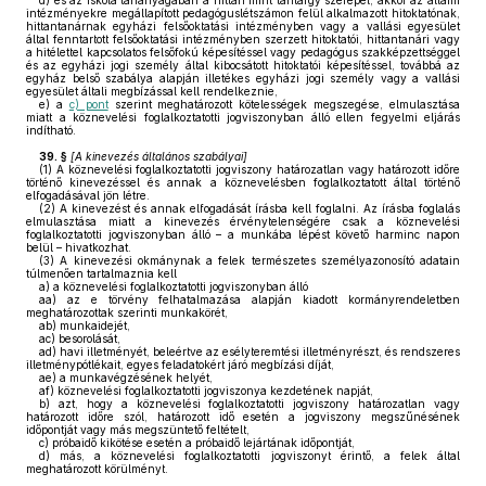
d)
és az iskola tananyagában a hittan mint tantárgy szerepel, akkor az állami
intézményekre megállapított pedagóguslétszámon felül alkalmazott hitoktatónak,
hittantanárnak egyházi felsőoktatási intézményben vagy a vallási egyesület
által fenntartott felsőoktatási intézményben szerzett hitoktatói, hittantanári vagy
a hitélettel kapcsolatos felsőfokú képesítéssel vagy pedagógus szakképzettséggel
és az egyházi jogi személy által kibocsátott hitoktatói képesítéssel, továbbá az
egyház belső szabálya alapján illetékes egyházi jogi személy vagy a vallási
egyesület általi megbízással kell rendelkeznie,
e)
a
c) pont
szerint meghatározott kötelességek megszegése, elmulasztása
miatt a köznevelési foglalkoztatotti jogviszonyban álló ellen fegyelmi eljárás
indítható.
39. §
[A kinevezés általános szabályai]
(1)
A köznevelési foglalkoztatotti jogviszony határozatlan vagy határozott időre
történő kinevezéssel és annak a köznevelésben foglalkoztatott által történő
elfogadásával jön létre.
(2)
A kinevezést és annak elfogadását írásba kell foglalni. Az írásba foglalás
elmulasztása miatt a kinevezés érvénytelenségére csak a köznevelési
foglalkoztatotti jogviszonyban álló – a munkába lépést követő harminc napon
belül – hivatkozhat.
(3)
A kinevezési okmánynak a felek természetes személyazonosító adatain
túlmenően tartalmaznia kell
a)
a köznevelési foglalkoztatotti jogviszonyban álló
aa)
az e törvény felhatalmazása alapján kiadott kormányrendeletben
meghatározottak szerinti munkakörét,
ab)
munkaidejét,
ac)
besorolását,
ad)
havi illetményét, beleértve az esélyteremtési illetményrészt, és rendszeres
illetménypótlékait, egyes feladatokért járó megbízási díját,
ae)
a munkavégzésének helyét,
af)
köznevelési foglalkoztatotti jogviszonya kezdetének napját,
b)
azt, hogy a köznevelési foglalkoztatotti jogviszony határozatlan vagy
határozott időre szól, határozott idő esetén a jogviszony megszűnésének
időpontját vagy más megszüntető feltételt,
c)
próbaidő kikötése esetén a próbaidő lejártának időpontját,
d)
más, a köznevelési foglalkoztatotti jogviszonyt érintő, a felek által
meghatározott körülményt.