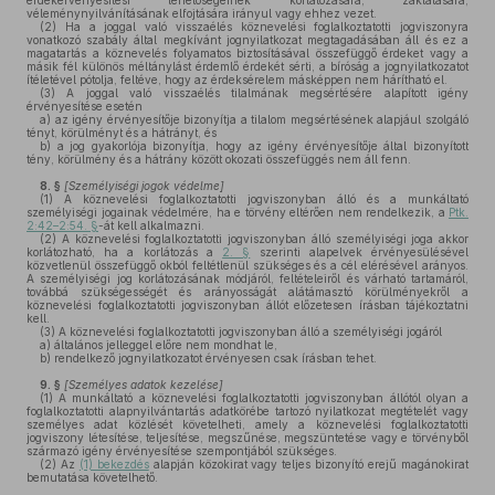
érdekérvényesítési lehetőségeinek korlátozására, zaklatására,
véleménynyilvánításának elfojtására irányul vagy ehhez vezet.
(2)
Ha a joggal való visszaélés köznevelési foglalkoztatotti jogviszonyra
vonatkozó szabály által megkívánt jognyilatkozat megtagadásában áll és ez a
magatartás a köznevelés folyamatos biztosításával összefüggő érdeket vagy a
másik fél különös méltánylást érdemlő érdekét sérti, a bíróság a jognyilatkozatot
ítéletével pótolja, feltéve, hogy az érdeksérelem másképpen nem hárítható el.
(3)
A joggal való visszaélés tilalmának megsértésére alapított igény
érvényesítése esetén
a)
az igény érvényesítője bizonyítja a tilalom megsértésének alapjául szolgáló
tényt, körülményt és a hátrányt, és
b)
a jog gyakorlója bizonyítja, hogy az igény érvényesítője által bizonyított
tény, körülmény és a hátrány között okozati összefüggés nem áll fenn.
8. §
[Személyiségi jogok védelme]
(1)
A köznevelési foglalkoztatotti jogviszonyban álló és a munkáltató
személyiségi jogainak védelmére, ha e törvény eltérően nem rendelkezik, a
Ptk.
2:42–2:54. §
-át kell alkalmazni.
(2)
A köznevelési foglalkoztatotti jogviszonyban álló személyiségi joga akkor
korlátozható, ha a korlátozás a
2. §
szerinti alapelvek érvényesülésével
közvetlenül összefüggő okból feltétlenül szükséges és a cél elérésével arányos.
A személyiségi jog korlátozásának módjáról, feltételeiről és várható tartamáról,
továbbá szükségességét és arányosságát alátámasztó körülményekről a
köznevelési foglalkoztatotti jogviszonyban állót előzetesen írásban tájékoztatni
kell.
(3)
A köznevelési foglalkoztatotti jogviszonyban álló a személyiségi jogáról
a)
általános jelleggel előre nem mondhat le,
b)
rendelkező jognyilatkozatot érvényesen csak írásban tehet.
9. §
[Személyes adatok kezelése]
(1)
A munkáltató a köznevelési foglalkoztatotti jogviszonyban állótól olyan a
foglalkoztatotti alapnyilvántartás adatkörébe tartozó nyilatkozat megtételét vagy
személyes adat közlését követelheti, amely a köznevelési foglalkoztatotti
jogviszony létesítése, teljesítése, megszűnése, megszüntetése vagy e törvényből
származó igény érvényesítése szempontjából szükséges.
(2)
Az
(1) bekezdés
alapján közokirat vagy teljes bizonyító erejű magánokirat
bemutatása követelhető.