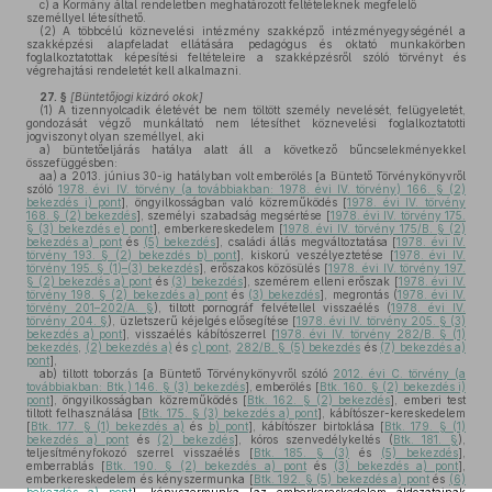
c)
a Kormány által rendeletben meghatározott feltételeknek megfelelő
személlyel létesíthető.
(2)
A többcélú köznevelési intézmény szakképző intézményegységénél a
szakképzési alapfeladat ellátására pedagógus és oktató munkakörben
foglalkoztatottak képesítési feltételeire a szakképzésről szóló törvényt és
végrehajtási rendeletét kell alkalmazni.
27. §
[Büntetőjogi kizáró okok]
(1)
A tizennyolcadik életévét be nem töltött személy nevelését, felügyeletét,
gondozását végző munkáltató nem létesíthet köznevelési foglalkoztatotti
jogviszonyt olyan személlyel, aki
a)
büntetőeljárás hatálya alatt áll a következő bűncselekményekkel
összefüggésben:
aa)
a 2013. június 30-ig hatályban volt emberölés [a Büntető Törvénykönyvről
szóló
1978. évi IV. törvény (a továbbiakban: 1978. évi IV. törvény) 166. § (2)
bekezdés i) pont
], öngyilkosságban való közreműködés [
1978. évi IV. törvény
168. § (2) bekezdés
], személyi szabadság megsértése [
1978. évi IV. törvény 175.
§ (3) bekezdés e) pont
], emberkereskedelem [
1978. évi IV. törvény 175/B. § (2)
bekezdés a) pont
és
(5) bekezdés
], családi állás megváltoztatása [
1978. évi IV.
törvény 193. § (2) bekezdés b) pont
], kiskorú veszélyeztetése [
1978. évi IV.
törvény 195. § (1)–(3) bekezdés
], erőszakos közösülés [
1978. évi IV. törvény 197.
§ (2) bekezdés a) pont
és
(3) bekezdés
], szemérem elleni erőszak [
1978. évi IV.
törvény 198. § (2) bekezdés a) pont
és
(3) bekezdés
], megrontás (
1978. évi IV.
törvény 201–202/A. §
), tiltott pornográf felvétellel visszaélés (
1978. évi IV.
törvény 204. §
), üzletszerű kéjelgés elősegítése [
1978. évi IV. törvény 205. § (3)
bekezdés a) pont
], visszaélés kábítószerrel [
1978. évi IV. törvény 282/B. § (1)
bekezdés
,
(2) bekezdés a)
és
c) pont
,
282/B. § (5) bekezdés
és
(7) bekezdés a)
pont
],
ab)
tiltott toborzás [a Büntető Törvénykönyvről szóló
2012. évi C. törvény (a
továbbiakban: Btk.) 146. § (3) bekezdés
], emberölés [
Btk. 160. § (2) bekezdés i)
pont
], öngyilkosságban közreműködés [
Btk. 162. § (2) bekezdés
], emberi test
tiltott felhasználása [
Btk. 175. § (3) bekezdés a) pont
], kábítószer-kereskedelem
[
Btk. 177. § (1) bekezdés a)
és
b) pont
], kábítószer birtoklása [
Btk. 179. § (1)
bekezdés a) pont
és
(2) bekezdés
], kóros szenvedélykeltés (
Btk. 181. §
),
teljesítményfokozó szerrel visszaélés [
Btk. 185. § (3)
és
(5) bekezdés
],
emberrablás [
Btk. 190. § (2) bekezdés a) pont
és
(3) bekezdés a) pont
],
emberkereskedelem és kényszermunka [
Btk. 192. § (5) bekezdés a) pont
és
(6)