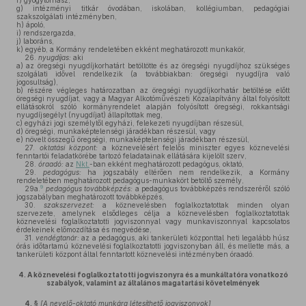
f)
gyógytornász,
g)
intézményi titkár óvodában, iskolában, kollégiumban, pedagógiai
szakszolgálati intézményben,
h)
ápoló,
i)
rendszergazda,
j)
laboráns,
k)
egyéb, a Kormány rendeletében ekként meghatározott munkakör,
26.
nyugdíjas:
aki
a)
az öregségi nyugdíjkorhatárt betöltötte és az öregségi nyugdíjhoz szükséges
szolgálati idővel rendelkezik (a továbbiakban: öregségi nyugdíjra való
jogosultság),
b)
részére végleges határozatban az öregségi nyugdíjkorhatár betöltése előtt
öregségi nyugdíjat, vagy a Magyar Alkotóművészeti Közalapítvány által folyósított
ellátásokról szóló kormányrendelet alapján folyósított öregségi, rokkantsági
nyugdíjsegélyt (nyugdíjat) állapítottak meg,
c)
egyházi jogi személytől egyházi, felekezeti nyugdíjban részesül,
d)
öregségi, munkaképtelenségi járadékban részesül, vagy
e)
növelt összegű öregségi, munkaképtelenségi járadékban részesül,
27.
oktatási központ:
a köznevelésért felelős miniszter egyes köznevelési
fenntartói feladatkörébe tartozó feladatainak ellátására kijelölt szerv,
28.
óraadó:
az
Nkt.
-ban ekként meghatározott pedagógus, oktató,
29.
pedagógus:
ha jogszabály eltérően nem rendelkezik, a Kormány
rendeletében meghatározott pedagógus-munkakört betöltő személy,
9
29a.
pedagógus továbbképzés:
a pedagógus továbbképzés rendszeréről szóló
jogszabályban meghatározott továbbképzés,
30.
szakszervezet:
a köznevelésben foglalkoztatottak minden olyan
szervezete, amelynek elsődleges célja a köznevelésben foglalkoztatottak
köznevelési foglalkoztatotti jogviszonnyal vagy munkaviszonnyal kapcsolatos
érdekeinek előmozdítása és megvédése,
31.
vendégtanár:
az a pedagógus, aki tankerületi központtal heti legalább húsz
órás időtartamú köznevelési foglalkoztatotti jogviszonyban áll, és mellette más, a
tankerületi központ által fenntartott köznevelési intézményben óraadó.
4.
A köznevelési foglalkoztatotti jogviszonyra és a munkáltatóra vonatkozó
szabályok, valamint az általános magatartási követelmények
4. §
[A nevelő-oktató munkára létesíthető jogviszonyok]