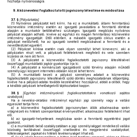
hozhatja nyilvánosságra.
9.
A köznevelési foglalkoztatotti jogviszony létesítése és módosítása
37. §
[Pályáztatás]
(1)
Nyilvános pályázatot kell kiírni, ha ez a munkáltató, állami fenntartású
köznevelési intézmény esetén az igazgató javaslatára a fenntartó döntése
alapján a munkakör betöltéséhez szükséges. Igazgatói megbízás nyilvános
pályázat alapján adható, kivéve az egyházi és magán fenntartású köznevelési
intézmény igazgatóját. Ettől eltérően, a második igazgatói ciklus esetén a
pályázat mellőzhető, ha az igazgató ismételt megbízásával a fenntartó és a
nevelőtestület egyetért.
(2)
Pályázat kiírása esetén csak olyan személyt lehet kinevezni, aki a
pályázaton részt vett, a pályázati feltételeknek megfelelt és vele szemben
kizárási ok nem áll fenn.
(3)
A pályázatot a köznevelési foglalkoztatotti jogviszony létesítésével
összefüggő munkáltatói jogkör gyakorlója írja ki.
(4)
A pályázatot a kormányzati igazgatásról szóló törvény alapján működő
személyügyi központ internetes oldalán közzé lehet tenni.
(5)
A munkáltató kezeli a pályázó személyes adatait a köznevelési
foglalkoztatotti jogviszony létesítéséről szóló döntés meghozatalának időpontjáig,
kivéve ha a pályázó adatai további kezeléséhez hozzájárul, abból a célból, hogy
a későbbi pályázati lehetőségekről tájékoztatást kapjon.
38. §
[Egyházi intézményeknél foglalkoztatottakra vonatkozó sajátos
szabályok]
Ha a nevelési-oktatási intézményt egyházi jogi személy vagy a vallási
egyesület tartja fenn
a)
a köznevelési foglalkoztatotti jogviszonyban állók alkalmazása során
világnézeti és hitéleti szempontokat érvényesíthet, alkalmazási feltételként írhat
elő,
b)
az igazgató-helyettesek megbízása során a fenntartó egyetértési jogot
gyakorol,
c)
a munkáltató belső szabályzatában a jogi személyiséggel rendelkező vallási
közösség tanításával összefüggő viselkedési és megjelenési szabályokat,
kötelességeket, jogokat és hitéleti tevékenységet írhat elő,