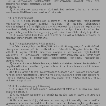
c)
a köznevelési foglalkoztatotti jogviszonyban állóknak vagy azok
csoportjának címzett általános utasítást
tartalmazhat.
(2)
A munkáltatói szabályzatot közöltnek kell tekinteni, ha azt a helyben
szokásos és általában ismert módon közzéteszik.
14. §
[A tájékoztatás]
(1)
A
12. §
-t kell megfelelően alkalmazni, ha köznevelési foglalkoztatotti
jogviszonyra vonatkozó szabály valamely fél számára tájékoztatási
kötelezettséget ír elő. A tájékoztatást – köznevelési foglalkoztatotti jogviszonyra
vonatkozó szabály eltérő rendelkezése hiányában – olyan időben és módon kell
megtenni, hogy az lehetővé tegye a jog gyakorlását és a kötelezettség teljesítését.
(2)
A tájékoztatást közöltnek kell tekinteni, ha azt a helyben szokásos és
általában ismert módon közzéteszik.
15. §
[A megállapodáshoz kötött feltétel]
(1)
A felek a megállapodás létrejöttét, módosítását vagy megszűnését jövőbeli,
bizonytalan eseménytől (a továbbiakban: feltétel) is függővé tehetik. Nem
köthető ki olyan feltétel, amelynek alapján a köznevelési foglalkoztatotti
jogviszony a köznevelési foglalkoztatotti jogviszonyban álló hátrányára
módosulna, vagy a köznevelési foglalkoztatotti jogviszony megszűnését
eredményezné.
(2)
Az ellentmondó, lehetetlen vagy értelmezhetetlen feltétel érvénytelen. A
megállapodást ilyen esetben úgy kell elbírálni, mintha a felek az adott feltételt
nem kötötték volna ki.
(3)
A felek, amíg a feltétel bekövetkezése függőben van, kötelesek tartózkodni
minden olyan magatartástól, amely a másik fél feltételhez kötött jogát csorbítaná.
A feltétel bekövetkezésére vagy meghiúsulására nem hivatkozhat a fél, ha azt
vétkesen maga okozta.
16. §
[A munkáltató jognyilatkozatai]
(1)
A munkáltató képviseletében jognyilatkozat tételére a munkáltatói jogkör
gyakorlója jogosult.
(2)
A munkáltatói joggyakorlás rendjét jogszabály keretei között a munkáltató
határozza meg.
(3)
Ha a munkáltatói jogkört nem az arra jogosított személy, szerv, testület
gyakorolta, eljárása érvénytelen, kivéve, ha a munkáltatói jogkör gyakorlója a