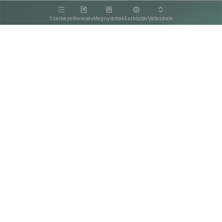
kattintva olvashat.
Szerkezet
Keresés
Megnyitottak
Eszköztár
Változások
Kapcsolat
Felhasználási feltételek
PDF
Akadálymentesítési nyilatkozat
Adatkezelési tájékoztató