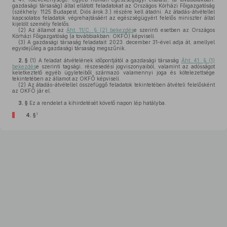
gazdasági társaság) által ellátott feladatokat az Országos Kórházi Főigazgatóság
(székhely: 1125 Budapest, Diós árok 3.) részére kell átadni. Az átadás-átvétellel
kapcsolatos feladatok végrehajtásáért az egészségügyért felelős miniszter által
kijelölt személy felelős.
(2)
Az államot az
Áht. 11/C. § (2) bekezdés
e szerinti esetben az Országos
Kórházi Főigazgatóság (a továbbiakban: OKFŐ) képviseli.
(3)
A gazdasági társaság feladatait 2023. december 31-ével adja át, amellyel
egyidejűleg a gazdasági társaság megszűnik.
2. §
(1)
A feladat átvételének időpontjától a gazdasági társaság
Áht. 41. § (1)
bekezdés
e szerinti tagsági, részesedési jogviszonyaiból, valamint az adósságot
keletkeztető egyéb ügyleteiből származó valamennyi joga és kötelezettsége
tekintetében az államot az OKFŐ képviseli.
(2)
Az átadás-átvétellel összefüggő feladatok tekintetében átvételi felelősként
az OKFŐ jár el.
3. §
Ez a rendelet a kihirdetését követő napon lép hatályba.
1
4. §