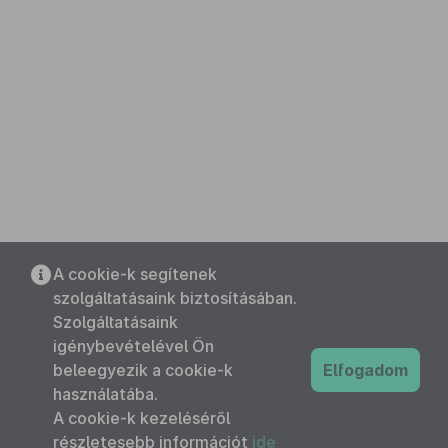
A cookie-k segítenek
szolgáltatásaink biztosításában.
Szolgáltatásaink
igénybevételével Ön
beleegyezik a cookie-k
Elfogadom
használatába.
A cookie-k kezeléséről
részletesebb információt
ide