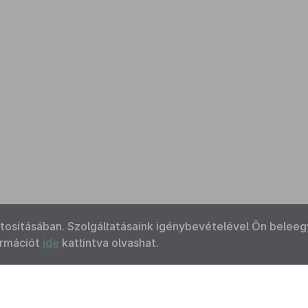
ztosításában. Szolgáltatásaink igénybevételével Ön beleeg
ormációt
ide
kattintva olvashat.