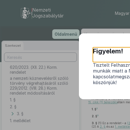
Nemzeti
Magyar 
Jogszabálytár
Ugrás
Oldalmenü
a
tartalomra
Szerkezet
Figyelem!
Tisztelt Felhasz
620/2023. (XII. 22.) Korm.
a nemzeti közn
munkák miatt a 
rendelet
kapcsolatmegsza
a nemzeti köznevelésről szóló
köszönjük!
törvény végrehajtásáról szóló
229/2012. (VIII. 28.) Korm.
rendelet módosításáról
A Kormány a nemzeti közn
1. §
15. cikk (1) bekezdés
ében meg
2. §
2
1. §
3. §
3
2. §
1. melléklet
3. §
(1)
Ez a rendelet – a
(
(2)
A
2. §
és az
1. mellékle