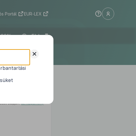
s Portál
EUR-LEX
ELI
+
rbantartási
2012. (VIII. 28.)
ésüket
mazás alapján,
az Alaptörvény