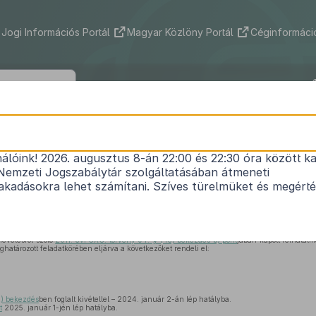
Jogi Információs Portál
Magyar Közlöny Portál
Céginformáció
620/2023. (XII. 22.) Korm. rendelet
nálóink! 2026. augusztus 8-án 22:00 és 22:30 óra között ka
evelésről szóló törvény végrehajtásáról szóló
229/
Nemzeti Jogszabálytár szolgáltatásában átmeneti
1
Korm. rendelet
módosításáról
kadásokra lehet számítani. Szíves türelmüket és megért
Hatályos: 2025. 01. 02. – 2025. 01. 02.
evelésről szóló
2011. évi CXC. törvény 94. § (4e) bekezdés b) pont
jában kapott felhatal
határozott feladatkörében eljárva a következőket rendeli el:
2) bekezdés
ben foglalt kivétellel – 2024. január 2-án lép hatályba.
t
2025. január 1-jén lép hatályba.