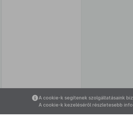
Az oldalmenübe visszatéréshez
A cookie-k segítenek szolgáltatásaink bi
használhatja az
ALT + S
billentyűket.
A cookie-k kezeléséről részletesebb inf