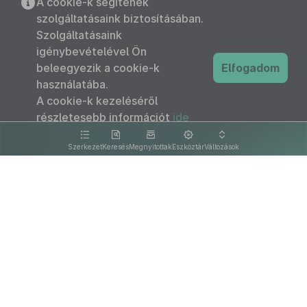
A cookie-k segítenek
szolgáltatásaink biztosításában.
Szolgáltatásaink
igénybevételével Ön
beleegyezik a cookie-k
Elfogadom
használatába.
A cookie-k kezeléséről
részletesebb információt
ide
kattintva olvashat.
Szerkezet
Keresés
Megnyitottak
Eszköztár
Változások