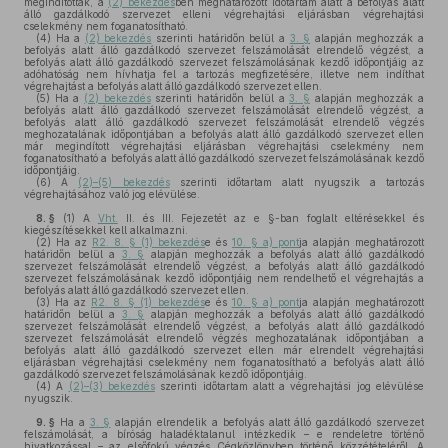
megindították, a
(2) bekezdés
ben meghatározott időtartam alatt a befolyás alatt
álló gazdálkodó szervezet elleni végrehajtási eljárásban végrehajtási
cselekmény nem foganatosítható.
(4)
Ha a
(2) bekezdés
szerinti határidőn belül a
3. §
alapján meghozzák a
befolyás alatt álló gazdálkodó szervezet felszámolását elrendelő végzést, a
befolyás alatt álló gazdálkodó szervezet felszámolásának kezdő időpontjáig az
adóhatóság nem hívhatja fel a tartozás megfizetésére, illetve nem indíthat
végrehajtást a befolyás alatt álló gazdálkodó szervezet ellen.
(5)
Ha a
(2) bekezdés
szerinti határidőn belül a
3. §
alapján meghozzák a
befolyás alatt álló gazdálkodó szervezet felszámolását elrendelő végzést, a
befolyás alatt álló gazdálkodó szervezet felszámolását elrendelő végzés
meghozatalának időpontjában a befolyás alatt álló gazdálkodó szervezet ellen
már megindított végrehajtási eljárásban végrehajtási cselekmény nem
foganatosítható a befolyás alatt álló gazdálkodó szervezet felszámolásának kezdő
időpontjáig.
(6)
A
(2)–(5) bekezdés
szerinti időtartam alatt nyugszik a tartozás
végrehajtásához való jog elévülése.
8. §
(1)
A
Vht.
II. és III. Fejezetét az e §-ban foglalt eltérésekkel és
kiegészítésekkel kell alkalmazni.
(2)
Ha az
R2. 8. § (1) bekezdés
e és
10. § a) pont
ja alapján meghatározott
határidőn belül a
3. §
alapján meghozzák a befolyás alatt álló gazdálkodó
szervezet felszámolását elrendelő végzést, a befolyás alatt álló gazdálkodó
szervezet felszámolásának kezdő időpontjáig nem rendelhető el végrehajtás a
befolyás alatt álló gazdálkodó szervezet ellen.
(3)
Ha az
R2. 8. § (1) bekezdés
e és
10. § a) pont
ja alapján meghatározott
határidőn belül a
3. §
alapján meghozzák a befolyás alatt álló gazdálkodó
szervezet felszámolását elrendelő végzést, a befolyás alatt álló gazdálkodó
szervezet felszámolását elrendelő végzés meghozatalának időpontjában a
befolyás alatt álló gazdálkodó szervezet ellen már elrendelt végrehajtási
eljárásban végrehajtási cselekmény nem foganatosítható a befolyás alatt álló
gazdálkodó szervezet felszámolásának kezdő időpontjáig.
(4)
A
(2)–(3) bekezdés
szerinti időtartam alatt a végrehajtási jog elévülése
nyugszik.
9. §
Ha a
3. §
alapján elrendelik a befolyás alatt álló gazdálkodó szervezet
felszámolását, a bíróság haladéktalanul intézkedik – e rendeletre történő
hivatkozással – az elsőfokú végzés Cégközlönyben történő közzétételéről. A