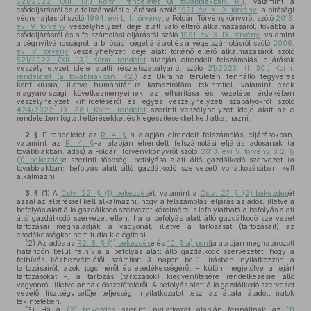
521/2022. (XII. 13.) Korm. rendeletet (a továbbiakban: R.)
, valamint a
csődeljárásról és a felszámolási eljárásról szóló
1991. évi XLIX. törvény
, a bírósági
végrehajtásról szóló
1994. évi LIII. törvény
, a Polgári Törvénykönyvről szóló
2013.
évi V. törvény
veszélyhelyzet ideje alatt való eltérő alkalmazásáról, továbbá a
csődeljárásról és a felszámolási eljárásról szóló
1991. évi XLIX. törvény
, valamint
a cégnyilvánosságról, a bírósági cégeljárásról és a végelszámolásról szóló
2006.
évi V. törvény
veszélyhelyzet ideje alatt történő eltérő alkalmazásáról szóló
521/2022. (XII. 13.) Korm. rendelet
alapján elrendelt felszámolási eljárások
veszélyhelyzet ideje alatti részletszabályairól szóló
21/2023. (I. 30.) Korm.
rendeletet (a továbbiakban: R2.)
az Ukrajna területén fennálló fegyveres
konfliktusra, illetve humanitárius katasztrófára tekintettel, valamint ezek
magyarországi következményeinek az elhárítása és kezelése érdekében
veszélyhelyzet kihirdetéséről és egyes veszélyhelyzeti szabályokról szóló
424/2022. (X. 28.) Korm. rendelet
szerinti veszélyhelyzet ideje alatt az e
rendeletben foglalt eltérésekkel és kiegészítésekkel kell alkalmazni.
2. §
E rendeletet az
R. 4. §
-a alapján elrendelt felszámolási eljárásokban,
valamint az
R. 4. §
-a alapján elrendelt felszámolási eljárás adósának (a
továbbiakban: adós) a Polgári Törvénykönyvről szóló
2013. évi V. törvény 8:2. §
(1) bekezdés
e szerinti többségi befolyása alatt álló gazdálkodó szervezet (a
továbbiakban: befolyás alatt álló gazdálkodó szervezet) vonatkozásában kell
alkalmazni.
3. §
(1)
A
Cstv. 22. § (1) bekezdés
ét, valamint a
Cstv. 27. § (2) bekezdés
ét
azzal az eltéréssel kell alkalmazni, hogy a felszámolási eljárás az adós, illetve a
befolyás alatt álló gazdálkodó szervezet kérelmére is lefolytatható a befolyás alatt
álló gazdálkodó szervezet ellen, ha a befolyás alatt álló gazdálkodó szervezet
tartozásai meghaladják a vagyonát, illetve a tartozását (tartozásait) az
esedékességkor nem tudta kielégíteni.
(2)
Az adós az
R2. 8. § (1) bekezdés
e és
10. § a) pont
ja alapján meghatározott
határidőn belül felhívja a befolyás alatt álló gazdálkodó szervezetet, hogy a
felhívás kézhezvételétől számított 3 napon belül írásban nyilatkozzon a
tartozásairól, azok jogcíméről és esedékességéről – külön megjelölve a lejárt
tartozásokat –, a tartozás (tartozások) kiegyenlítésére rendelkezésre álló
vagyonról, illetve annak összetételéről. A befolyás alatt álló gazdálkodó szervezet
vezető tisztségviselője teljességi nyilatkozatot tesz az általa átadott iratok
tekintetében.
(3)
Ha a
(2) bekezdés
szerinti nyilatkozat alapján fennállnak az
(1)