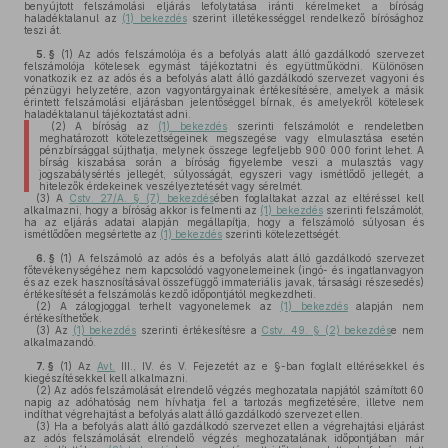
benyújtott felszámolási eljárás lefolytatása iránti kérelmeket a bíróság
haladéktalanul az
(1) bekezdés
szerint illetékességgel rendelkező bírósághoz
teszi át.
5. §
(1)
Az adós felszámolója és a befolyás alatt álló gazdálkodó szervezet
felszámolója kötelesek egymást tájékoztatni és együttműködni. Különösen
vonatkozik ez az adós és a befolyás alatt álló gazdálkodó szervezet vagyoni és
pénzügyi helyzetére, azon vagyontárgyainak értékesítésére, amelyek a másik
érintett felszámolási eljárásban jelentőséggel bírnak, és amelyekről kötelesek
haladéktalanul tájékoztatást adni.
(2)
A bíróság az
(1) bekezdés
szerinti felszámolót e rendeletben
meghatározott kötelezettségeinek megszegése vagy elmulasztása esetén
pénzbírsággal sújthatja, melynek összege legfeljebb 900 000 forint lehet. A
bírság kiszabása során a bíróság figyelembe veszi a mulasztás vagy
jogszabálysértés jellegét, súlyosságát, egyszeri vagy ismétlődő jellegét, a
hitelezők érdekeinek veszélyeztetését vagy sérelmét.
(3)
A
Cstv. 27/A. § (7) bekezdés
ében foglaltakat azzal az eltéréssel kell
alkalmazni, hogy a bíróság akkor is felmenti az
(1) bekezdés
szerinti felszámolót,
ha az eljárás adatai alapján megállapítja, hogy a felszámoló súlyosan és
ismétlődően megsértette az
(1) bekezdés
szerinti kötelezettségét.
6. §
(1)
A felszámoló az adós és a befolyás alatt álló gazdálkodó szervezet
főtevékenységéhez nem kapcsolódó vagyonelemeinek (ingó- és ingatlanvagyon
és az ezek hasznosításával összefüggő immateriális javak, társasági részesedés)
értékesítését a felszámolás kezdő időpontjától megkezdheti.
(2)
A zálogjoggal terhelt vagyonelemek az
(1) bekezdés
alapján nem
értékesíthetőek.
(3)
Az
(1) bekezdés
szerinti értékesítésre a
Cstv. 49. § (2) bekezdés
e nem
alkalmazandó.
7. §
(1)
Az
Avt.
III., IV. és V. Fejezetét az e §-ban foglalt eltérésekkel és
kiegészítésekkel kell alkalmazni.
(2)
Az adós felszámolását elrendelő végzés meghozatala napjától számított 60
napig az adóhatóság nem hívhatja fel a tartozás megfizetésére, illetve nem
indíthat végrehajtást a befolyás alatt álló gazdálkodó szervezet ellen.
(3)
Ha a befolyás alatt álló gazdálkodó szervezet ellen a végrehajtási eljárást
az adós felszámolását elrendelő végzés meghozatalának időpontjában már