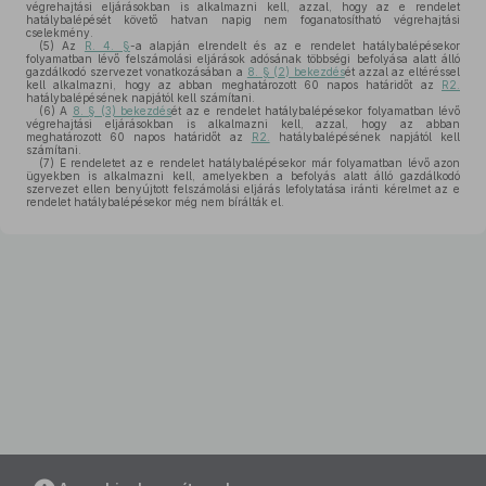
végrehajtási eljárásokban is alkalmazni kell, azzal, hogy az e rendelet
hatálybalépését követő hatvan napig nem foganatosítható végrehajtási
cselekmény.
(5)
Az
R. 4. §
-a alapján elrendelt és az e rendelet hatálybalépésekor
folyamatban lévő felszámolási eljárások adósának többségi befolyása alatt álló
gazdálkodó szervezet vonatkozásában a
8. § (2) bekezdés
ét azzal az eltéréssel
kell alkalmazni, hogy az abban meghatározott 60 napos határidőt az
R2.
hatálybalépésének napjától kell számítani.
(6)
A
8. § (3) bekezdés
ét az e rendelet hatálybalépésekor folyamatban lévő
végrehajtási eljárásokban is alkalmazni kell, azzal, hogy az abban
meghatározott 60 napos határidőt az
R2.
hatálybalépésének napjától kell
számítani.
(7)
E rendeletet az e rendelet hatálybalépésekor már folyamatban lévő azon
ügyekben is alkalmazni kell, amelyekben a befolyás alatt álló gazdálkodó
szervezet ellen benyújtott felszámolási eljárás lefolytatása iránti kérelmet az e
rendelet hatálybalépésekor még nem bírálták el.