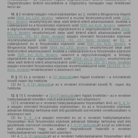
Cégközlönyben történő közzétételre a Cégközlöny honlapján napi feltöltéssel
kerül sor.
10. §
E rendelet alapján indult eljárásokban az
R.
mellett a Bérgarancia Alapról
szóló
1994. évi LXVI. törvény
, valamint a munka törvénykönyvéről szóló
2012.
évi I. törvény
veszélyhelyzet ideje alatt történő eltérő alkalmazásáról, továbbá a
csődeljárásról és a felszámolási eljárásról szóló
1991. évi XLIX. törvény
, valamint
a cégnyilvánosságról, a bírósági cégeljárásról és a végelszámolásról szóló
2006.
évi V. törvény
veszélyhelyzet ideje alatt történő eltérő alkalmazásáról szóló
521/2022. (XII. 13.) Korm. rendelet
alapján elrendelt felszámolási eljárások
részletszabályairól szóló
562/2022. (XII. 23.) Korm. rendelet
, az
R2.
, a
csődeljárásról és a felszámolási eljárásról szóló
1991. évi XLIX. törvény
, a
Bérgarancia Alapról szóló
1994. évi LXVI. törvény
veszélyhelyzet ideje alatt
történő eltérő alkalmazásáról, továbbá a csődeljárásról és a felszámolási eljárásról
szóló
1991. évi XLIX. törvény
, valamint a cégnyilvánosságról, a bírósági
cégeljárásról és a végelszámolásról szóló
2006. évi V. törvény
veszélyhelyzet
ideje alatt történő eltérő alkalmazásáról szóló
521/2022. (XII. 13.) Korm. rendelet
alapján elrendelt felszámolási eljárások részletszabályairól szóló
28/2023. (II. 1.)
Korm. rendelet
rendelkezéseit is alkalmazni kell.
11. §
(1)
Ez a rendelet – a
(2) bekezdés
ben foglalt kivétellel – a kihirdetését
követő napon lép hatályba.
(2)
Az
5. § (2) bekezdés
e az e rendelet kihirdetését követő 15. napon lép
hatályba.
12. §
(1)
E rendeletet – a
(2)–(7) bekezdés
ben foglalt kivétellel – az e rendelet
hatálybalépését követően indult eljárásokban kell alkalmazni.
(2)
E rendeletet az e rendelet hatálybalépésekor folyamatban lévő, az
R. 4. §
-
a alapján elrendelt felszámolási eljárásokban, és az e felszámolási eljárások
adósának többségi befolyása alatt álló gazdálkodó szervezetek vonatkozásában is
alkalmazni kell.
(3)
Az
R. 4. §
-a alapján elrendelt és az e rendelet hatálybalépésekor
folyamatban lévő felszámolási eljárások adósának többségi befolyása alatt álló
gazdálkodó szervezet vonatkozásában a
7. § (2) bekezdés
ét azzal az eltéréssel
kell alkalmazni, hogy az abban meghatározott határidőt e rendelet
hatálybalépésének napjától kell számítani.
(4)
A
7. § (3) bekezdés
ét az e rendelet hatálybalépésekor folyamatban lévő