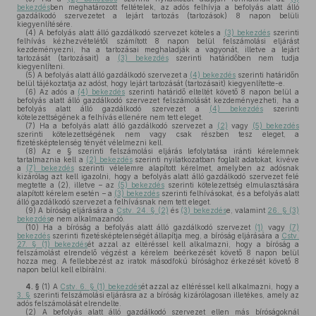
bekezdés
ben meghatározott feltételek, az adós felhívja a befolyás alatt álló
gazdálkodó szervezetet a lejárt tartozás (tartozások) 8 napon belüli
kiegyenlítésére.
(4)
A befolyás alatt álló gazdálkodó szervezet köteles a
(3) bekezdés
szerinti
felhívás kézhezvételétől számított 8 napon belül felszámolási eljárást
kezdeményezni, ha a tartozásai meghaladják a vagyonát, illetve a lejárt
tartozását (tartozásait) a
(3) bekezdés
szerinti határidőben nem tudja
kiegyenlíteni.
(5)
A befolyás alatt álló gazdálkodó szervezet a
(4) bekezdés
szerinti határidőn
belül tájékoztatja az adóst, hogy lejárt tartozását (tartozásait) kiegyenlítette-e.
(6)
Az adós a
(4) bekezdés
szerinti határidő elteltét követő 8 napon belül a
befolyás alatt álló gazdálkodó szervezet felszámolását kezdeményezheti, ha a
befolyás alatt álló gazdálkodó szervezet a
(4) bekezdés
szerinti
kötelezettségének a felhívás ellenére nem tett eleget.
(7)
Ha a befolyás alatt álló gazdálkodó szervezet a
(2)
vagy
(5) bekezdés
szerinti kötelezettségének nem vagy csak részben tesz eleget, a
fizetésképtelenség tényét vélelmezni kell.
(8)
Az e § szerinti felszámolási eljárás lefolytatása iránti kérelemnek
tartalmaznia kell a
(2) bekezdés
szerinti nyilatkozatban foglalt adatokat, kivéve
a
(7) bekezdés
szerinti vélelemre alapított kérelmet, amelyben az adósnak
kizárólag azt kell igazolni, hogy a befolyás alatt álló gazdálkodó szervezet felé
megtette a (2), illetve – az
(5) bekezdés
szerinti kötelezettség elmulasztására
alapított kérelem esetén – a
(3) bekezdés
szerinti felhívásokat, és a befolyás alatt
álló gazdálkodó szervezet a felhívásnak nem tett eleget.
(9)
A bíróság eljárására a
Cstv. 24. § (2)
és
(3) bekezdés
e, valamint
26. § (3)
bekezdés
e nem alkalmazandó.
(10)
Ha a bíróság a befolyás alatt álló gazdálkodó szervezet
(1)
vagy
(7)
bekezdés
szerinti fizetésképtelenségét állapítja meg, a bíróság eljárására a
Cstv.
27. § (1) bekezdés
ét azzal az eltéréssel kell alkalmazni, hogy a bíróság a
felszámolást elrendelő végzést a kérelem beérkezését követő 8 napon belül
hozza meg. A fellebbezést az iratok másodfokú bírósághoz érkezését követő 8
napon belül kell elbírálni.
4. §
(1)
A
Cstv. 6. § (1) bekezdés
ét azzal az eltéréssel kell alkalmazni, hogy a
3. §
szerinti felszámolási eljárásra az a bíróság kizárólagosan illetékes, amely az
adós felszámolását elrendelte.
(2)
A befolyás alatt álló gazdálkodó szervezet ellen más bíróságoknál