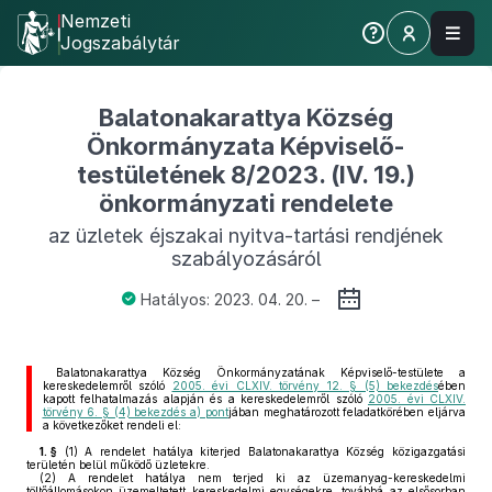
Nemzeti
Jogszabálytár
Balatonakarattya Község
Önkormányzata Képviselő-
testületének 8/2023. (IV. 19.)
önkormányzati rendelete
az üzletek éjszakai nyitva-tartási rendjének
szabályozásáról
Hatályos: 2023. 04. 20. –
Balatonakarattya Község Önkormányzatának Képviselő-testülete a
kereskedelemről szóló
2005. évi CLXIV. törvény 12. § (5) bekezdés
ében
kapott felhatalmazás alapján és a kereskedelemről szóló
2005. évi CLXIV.
törvény 6. § (4) bekezdés a) pont
jában meghatározott feladatkörében eljárva
a következőket rendeli el:
1. §
(1)
A rendelet hatálya kiterjed Balatonakarattya Község közigazgatási
területén belül működő üzletekre.
(2)
A rendelet hatálya nem terjed ki az üzemanyag-kereskedelmi
töltőállomásokon üzemeltetett kereskedelmi egységekre, továbbá az elsősorban