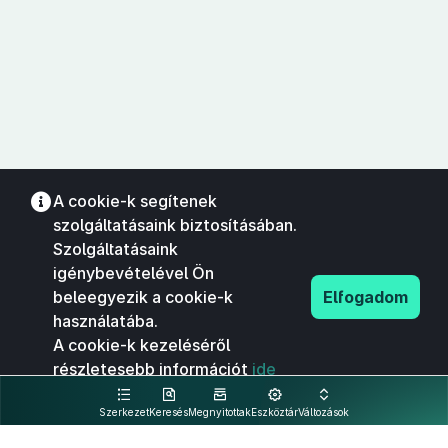
A cookie-k segítenek
szolgáltatásaink biztosításában.
Szolgáltatásaink
igénybevételével Ön
beleegyezik a cookie-k
Elfogadom
használatába.
A cookie-k kezeléséről
részletesebb információt
ide
kattintva olvashat.
Szerkezet
Keresés
Megnyitottak
Eszköztár
Változások