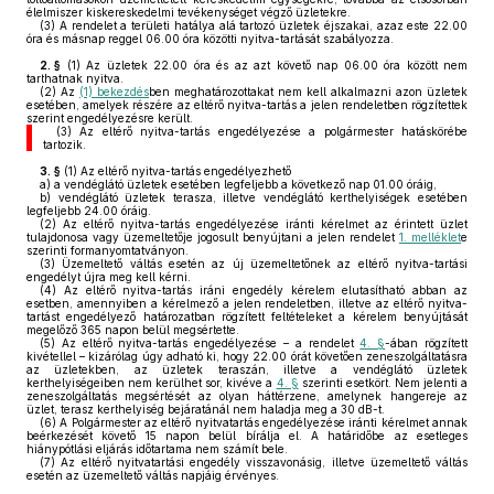
élelmiszer kiskereskedelmi tevékenységet végző üzletekre.
(3)
A rendelet a területi hatálya alá tartozó üzletek éjszakai, azaz este 22.00
óra és másnap reggel 06.00 óra közötti nyitva-tartását szabályozza.
2. §
(1)
Az üzletek 22.00 óra és az azt követő nap 06.00 óra között nem
tarthatnak nyitva.
(2)
Az
(1) bekezdés
ben meghatározottakat nem kell alkalmazni azon üzletek
esetében, amelyek részére az eltérő nyitva-tartás a jelen rendeletben rögzítettek
szerint engedélyezésre került.
(3)
Az eltérő nyitva-tartás engedélyezése a polgármester hatáskörébe
tartozik.
3. §
(1)
Az eltérő nyitva-tartás engedélyezhető
a)
a vendéglátó üzletek esetében legfeljebb a következő nap 01.00 óráig,
b)
vendéglátó üzletek terasza, illetve vendéglátó kerthelyiségek esetében
legfeljebb 24.00 óráig.
(2)
Az eltérő nyitva-tartás engedélyezése iránti kérelmet az érintett üzlet
tulajdonosa vagy üzemeltetője jogosult benyújtani a jelen rendelet
1. melléklet
e
szerinti formanyomtatványon.
(3)
Üzemeltető váltás esetén az új üzemeltetőnek az eltérő nyitva-tartási
engedélyt újra meg kell kérni.
(4)
Az eltérő nyitva-tartás iráni engedély kérelem elutasítható abban az
esetben, amennyiben a kérelmező a jelen rendeletben, illetve az eltérő nyitva-
tartást engedélyező határozatban rögzített feltételeket a kérelem benyújtását
megelőző 365 napon belül megsértette.
(5)
Az eltérő nyitva-tartás engedélyezése – a rendelet
4. §
-ában rögzített
kivétellel – kizárólag úgy adható ki, hogy 22.00 órát követően zeneszolgáltatásra
az üzletekben, az üzletek teraszán, illetve a vendéglátó üzletek
kerthelyiségeiben nem kerülhet sor, kivéve a
4. §
szerinti esetkört. Nem jelenti a
zeneszolgáltatás megsértését az olyan háttérzene, amelynek hangereje az
üzlet, terasz kerthelyiség bejáratánál nem haladja meg a 30 dB-t.
(6)
A Polgármester az eltérő nyitvatartás engedélyezése iránti kérelmet annak
beérkezését követő 15 napon belül bírálja el. A határidőbe az esetleges
hiánypótlási eljárás időtartama nem számít bele.
(7)
Az eltérő nyitvatartási engedély visszavonásig, illetve üzemeltető váltás
esetén az üzemeltető váltás napjáig érvényes.