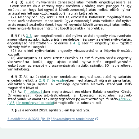
4. §
(1)
Eltérő nyitva-tartás zeneszolgáltatás melletti engedélyezésére az
üzletek terasza és a kerthelyiségek esetében kizárólag eseti jelleggel és úgy
kerülhet sor, hogy két egymást követő zeneszolgáltatás melletti eltérő nyitva-
tartással érintett nap között legalább 9 napnak kell eltelnie.
(2)
Amennyiben egy adott üzlet zajkibocsátási határérték megállapításáról
rendelkező határozattal rendelkezik, úgy a zeneszolgáltatás melletti eltérő nyitva
tartás engedélyezhető akként, hogy két egymást követő zeneszolgáltatás melletti
eltérő nyitva-tartással érintett nap között legalább 7 nap telik el.
5. §
(1)
A
3. §
-ban meghatározott eltérő nyitva-tartási engedély visszavonható,
amennyiben az adott üzlet a jelen rendeletben és/vagy az eltérő nyitva-tartást
engedélyező határozatban – beleértve a
4. §
szerinti engedélyt is – rögzített
bármely feltételt megsérti.
(2)
Az eltérő nyitva-tartási engedély visszavonására a Képviselő-testület
jogosult.
(3)
Amennyiben az adott üzletet érintően az eltérő nyitva-tartási engedély
visszavonásra került, úgy újabb eltérő nyitva-tartás engedélyezésére
legkorábban az engedély visszavonásának napjától számított 90 nap elteltével
van lehetőség.
6. §
(1)
Aki az üzletet a jelen rendeletben meghatározott eltérő nyitvatartási
engedély nélkül, a
2. § (1) bekezdés
ében meghatározott kötelező zárva tartási
időszakban tartja nyitva, a közösségi együttélés alapvető szabályait sértő
magatartást követ el.
(2)
Az
(1) bekezdés
ben meghatározott esetekben Balatonakarattya Község
Önkormányzat Képviselő-testületének a közösségi együttélés alapvető
szabályairól, valamint ezek megszegésének jogkövetkezményeiről szóló
4/2022.
(IV.6.) önkormányzati rendelet
ét megfelelően alkalmazni kell.
7. §
Ez a rendelet 2023. április 20-án lép hatályba.
1. melléklet a 8/2023. (IV. 19.) önkormányzati rendelethez