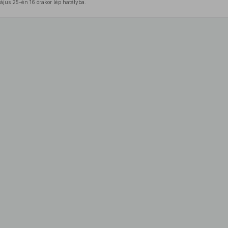
jus 25-én 16 órakor lép hatályba.