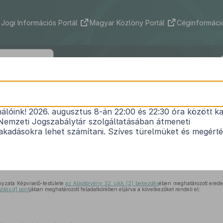
Jogi Információs Portál
Magyar Közlöny Portál
Céginformáció
s Város Önkormányzata Képviselő-tes
/2023. (V. 24.) önkormányzati rendele
nálóink! 2026. augusztus 8-án 22:00 és 22:30 óra között ka
Nemzeti Jogszabálytár szolgáltatásában átmeneti
Város Önkormányzata Képviselő Testületének a Sz
kadásokra lehet számítani. Szíves türelmüket és megért
Szabályzatáról szóló 2/2022.( II.15.) rendelet mód
Nem lépett hatályba
yzata Képviselő-testülete
az Alaptörvény 32. cikk (2) bekezdés
ében meghatározott eredet
zdés d) pont
jában meghatározott feladatkörében eljárva a következőket rendeli el: