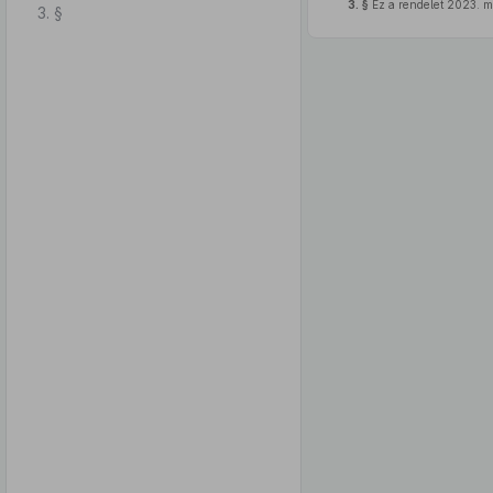
3. §
Ez a rendelet 2023. má
3. §