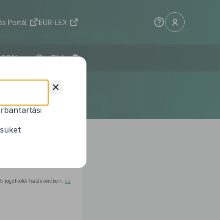
s Portál
EUR-LEX
ELI
tületének
+
te
rbantartási
ervezeti és
ésüket
osításáról
i jogalkotói hatáskörében,
az