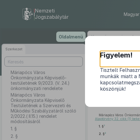
Nemzeti
Magyar 
Jogszabálytár
Ugrás
Oldalmenü
a
tartalomra
Szerkezet
Máriapóc
Figyelem!
9
Tisztelt Felhasz
Máriapócs Város
munkák miatt a 
Önkormányzata Képviselő-
Máriapócs 
kapcsolatmegsza
testületének 9/2023. (V. 24.)
önkormányzati rendelete
köszönjük!
Működési 
Máriapócs Város
Önkormányzata Képviselő
Testületének a Szervezeti és
Működési Szabályzatáról szóló
Máriapócs Város Önkormán
2/2022.( II.15.) rendelet
Alaptörvény 32. cikk (1) beke
módosításáról
1
1. §
1. §
2
2. §
2. §