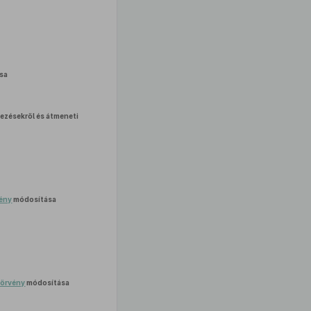
sa
ezésekről és átmeneti
vény
módosítása
 törvény
módosítása