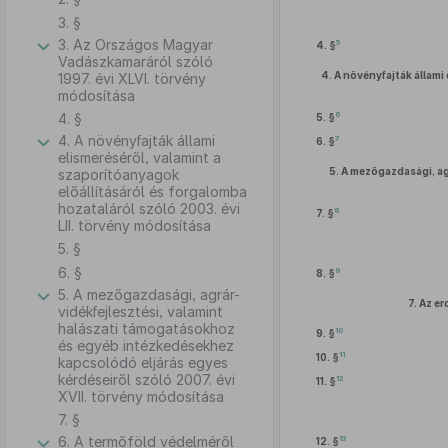
3. §
3. Az Országos Magyar
5
4. §
Vadászkamaráról szóló
4.
A növényfajták állami 
1997. évi XLVI. törvény
módosítása
4. §
6
5. §
4. A növényfajták állami
7
6. §
elismeréséről, valamint a
5.
A mezőgazdasági, ag
szaporítóanyagok
előállításáról és forgalomba
hozataláról szóló 2003. évi
8
7. §
LII. törvény módosítása
5. §
6. §
9
8. §
5. A mezőgazdasági, agrár-
7.
Az er
vidékfejlesztési, valamint
halászati támogatásokhoz
10
9. §
és egyéb intézkedésekhez
11
10. §
kapcsolódó eljárás egyes
kérdéseiről szóló 2007. évi
12
11. §
XVII. törvény módosítása
7. §
6. A termőföld védelméről
13
12. §