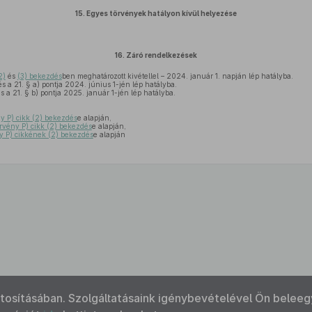
15.
Egyes törvények hatályon kívül helyezése
16.
Záró rendelkezések
2)
és
(3) bekezdés
ben meghatározott kivétellel – 2024. január 1. napján lép hatályba.
s a 21. § a) pontja 2024. június 1-jén lép hatályba.
s a 21. § b) pontja 2025. január 1-jén lép hatályba.
y P) cikk (2) bekezdés
e alapján,
rvény P) cikk (2) bekezdés
e alapján,
y P) cikkének (2) bekezdés
e alapján
ztosításában. Szolgáltatásaink igénybevételével Ön beleeg