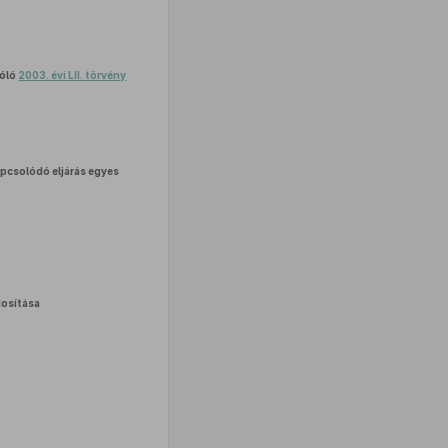
zóló
2003. évi LII. törvény
pcsolódó eljárás egyes
osítása