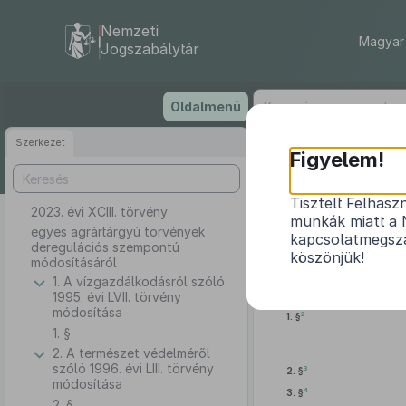
Nemzeti
Magyar 
Jogszabálytár
Ugrás
Oldalmenü
a
tartalomra
Szerkezet
Figyelem!
Tisztelt Felhasz
2023. évi XCIII. törvény
egyes agr
munkák miatt a 
egyes agrártárgyú törvények
kapcsolatmegsza
deregulációs szempontú
köszönjük!
módosításáról
1. A vízgazdálkodásról szóló
1995. évi LVII. törvény
módosítása
2
1. §
1. §
2. A természet védelméről
szóló 1996. évi LIII. törvény
3
2. §
módosítása
4
3. §
2. §