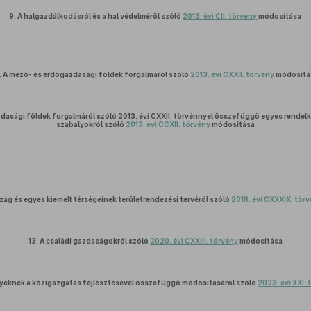
9.
A halgazdálkodásról és a hal védelméről szóló
2013. évi CII. törvény
módosítása
.
A mező- és erdőgazdasági földek forgalmáról szóló
2013. évi CXXII. törvény
módosítá
dasági földek forgalmáról szóló 2013. évi CXXII. törvénnyel összefüggő egyes rendelk
szabályokról szóló
2013. évi CCXII. törvény
módosítása
ág és egyes kiemelt térségeinek területrendezési tervéről szóló
2018. évi CXXXIX. tör
13.
A családi gazdaságokról szóló
2020. évi CXXIII. törvény
módosítása
yeknek a közigazgatás fejlesztésével összefüggő módosításáról szóló
2023. évi XXI.