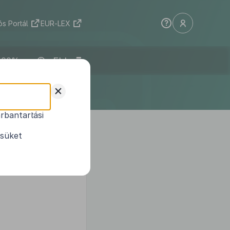
s Portál
EUR-LEX
ELI
+
rbantartási
1
sításáról
ésüket