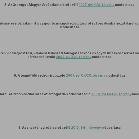
3.
Az Országos Magyar Vadászkamaráról szóló
1997. évi XLVI. törvény
módosítása
elismeréséről, valamint a szaporítóanyagok előállításáról és forgalomba hozataláról s
módosítása
rár-vidékfejlesztési, valamint halászati támogatásokhoz és egyéb intézkedésekhez ka
kérdéseiről szóló
2007. évi XVII. törvény
módosítása
6.
A termőföld védelméről szóló
2007. évi CXXIX. törvény
módosítása
dőről, az erdő védelméről és az erdőgazdálkodásról szóló
2009. évi XXXVII. törvény
mód
8.
Az anyakönyvi eljárásról szóló
2010. évi I. törvény
módosítása