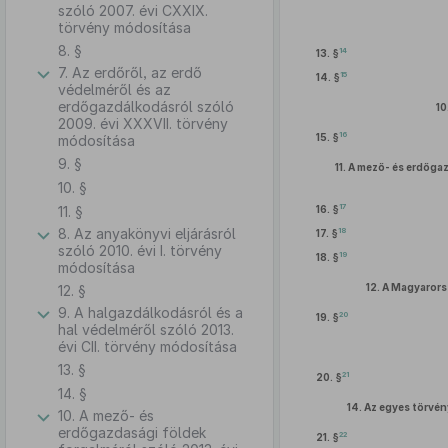
szóló 2007. évi CXXIX.
törvény módosítása
8. §
14
13. §
7. Az erdőről, az erdő
15
14. §
védelméről és az
erdőgazdálkodásról szóló
10
2009. évi XXXVII. törvény
16
15. §
módosítása
9. §
11.
A mező- és erdőgaz
10. §
17
11. §
16. §
8. Az anyakönyvi eljárásról
18
17. §
szóló 2010. évi I. törvény
19
18. §
módosítása
12.
A Magyarorsz
12. §
9. A halgazdálkodásról és a
20
19. §
hal védelméről szóló 2013.
évi CII. törvény módosítása
13. §
21
20. §
14. §
14.
Az egyes törvén
10. A mező- és
erdőgazdasági földek
22
21. §