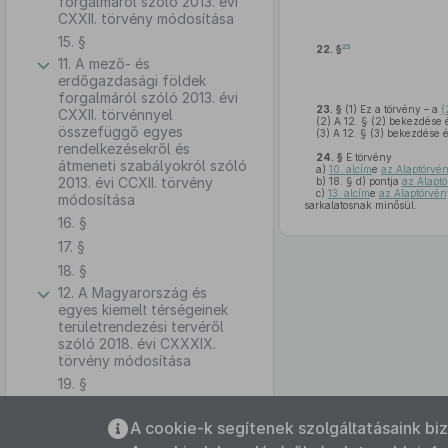
forgalmáról szóló 2013. évi
CXXII. törvény módosítása
15. §
23
22. §
11. A mező- és
erdőgazdasági földek
forgalmáról szóló 2013. évi
23. §
(1)
Ez a törvény – a
(
CXXII. törvénnyel
(2)
A 12. § (2) bekezdése é
összefüggő egyes
(3)
A 12. § (3) bekezdése é
rendelkezésekről és
24. §
E törvény
átmeneti szabályokról szóló
a)
10. alcím
e
az Alaptörvén
2013. évi CCXII. törvény
b)
18. § d) pontja
az Alaptö
c)
13. alcím
e
az Alaptörvén
módosítása
sarkalatosnak minősül.
16. §
17. §
18. §
12. A Magyarország és
egyes kiemelt térségeinek
területrendezési tervéről
szóló 2018. évi CXXXIX.
törvény módosítása
19. §
13. A családi gazdaságokról
Az oldalmenübe visszatéréshez
szóló 2020. évi CXXIII.
A cookie-k segítenek szolgáltatásaink bi
használhatja az
ALT + S
billentyűket.
törvény módosítása