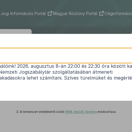
Jogi Információs Portál
Magyar Közlöny Portál
Céginformáció
2023. évi XCIII. törvény
nálóink! 2026. augusztus 8-án 22:00 és 22:30 óra között ka
ártárgyú törvények deregulációs szempontú módo
Nemzeti Jogszabálytár szolgáltatásában átmeneti
Hatályos: 2025. 01. 02. – 2025. 01. 02.
kadásokra lehet számítani. Szíves türelmüket és megért
1.
A vízgazdálkodásról szóló
1995. évi LVII. törvény
módosítása
2.
A természet védelméről szóló
1996. évi LIII. törvény
módosítása