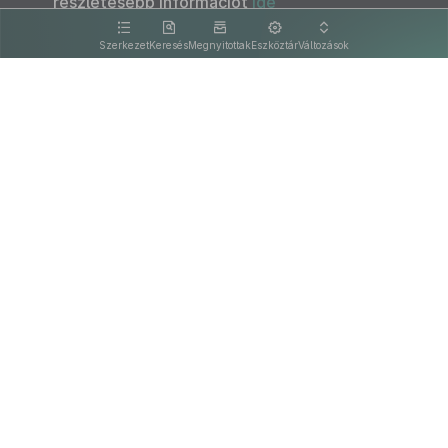
részletesebb információt
ide
kattintva olvashat.
Szerkezet
Keresés
Megnyitottak
Eszköztár
Változások
Kapcsolat
Felhasználási feltételek
PDF
Akadálymentesítési nyilatkozat
Adatkezelési tájékoztató