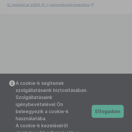
12. melléklet az 1/2024. (II. 1.) önkormányzati rendelethez
A cookie-k segítenek
szolgáltatásaink biztosításában.
Szolgáltatásaink
igénybevételével Ön
beleegyezik a cookie-k
Elfogadom
használatába.
A cookie-k kezeléséről