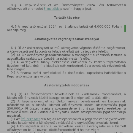
3. §
A képviselő-testület az Önkormányzat 2024. évi felhalmozási
előirányzatait e rendelet
3. melléklet
e szerint hagyja jóvá.
Tartalék képzése
4. §
A képviselő-testület 2024. évi általános tartalékát 4.000.000 Ft-ban
állapítja meg.
A költségvetés végrehajtásának szabályai
5. §
(1)
Az önkormányzati szintű költségvetés végrehajtásáért a polgármester,
a könyvvezetéssel kapcsolatos feladatok ellátásáért a jegyző a felelős.
(2)
Az Önkormányzat gazdálkodásának biztonságáért a képviselő-testület, a
gazdálkodás szabályszerűségéért a polgármester felelős.
(3)
A költségvetési hiány csökkentése érdekében év közben folyamatosan
figyelemmel kell kísérni a kiadások csökkentésének és a bevételek növelésének
lehetőségeit.
(4)
A finanszírozási bevételekkel és kiadásokkal kapcsolatos hatásköröket a
Képviselő-testület gyakorolja.
Az előirányzatok módosítása
6. §
(1)
Az Önkormányzat bevételeinek és kiadásainak módosításáról, a
kiadási előirányzatok közötti átcsoportosításról a képviselő-testület dönt.
(2)
A képviselő-testület az Önkormányzat bevételeinek és kiadásainak
módosítását és a kiadási kiemelt előirányzatok közötti átcsoportosítás jogát
250.000.,- Ft összeghatárig a polgármesterre átruházza. Egyéb esetekben a
képviselő-testület a kiadási előirányzatok közötti átcsoportosítás jogát fenntartja
magának.
(3)
Az
(2) bekezdés
ben foglalt átcsoportosításról a polgármester negyedévente
köteles beszámolni, a költségvetés módosítására egyidejűleg javaslatot tenni.
(4)
A költségvetési szerv a költségvetése kiemelt előirányzatai és a kiemelt
előirányzaton belüli rovatok között átcsoportosítást hajthat végre.