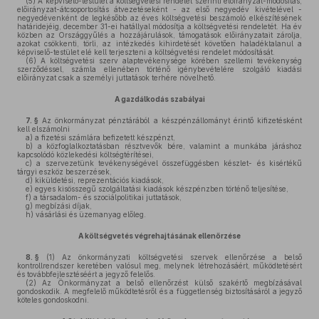
(5)
A képviselő-testület a költségvetési rendelet szerinti előirányzat-módosítás,
előirányzat-átcsoportosítás átvezetéseként - az első negyedév kivételével -
negyedévenként de legkésőbb az éves költségvetési beszámoló elkészítésének
határidejéig, december 31-ei hatállyal módosítja a költségvetési rendeletét. Ha év
közben az Országgyűlés a hozzájárulások, támogatások előirányzatait zárolja,
azokat csökkenti, törli, az intézkedés kihirdetését követően haladéktalanul a
képviselő-testület elé kell terjeszteni a költségvetési rendelet módosítását.
(6)
A költségvetési szerv alaptevékenysége körében szellemi tevékenység
szerződéssel, számla ellenében történő igénybevételére szolgáló kiadási
előirányzat csak a személyi juttatások terhére növelhető.
A gazdálkodás szabályai
7. §
Az önkormányzat pénztárából a készpénzállományt érintő kifizetésként
kell elszámolni
a)
a fizetési számlára befizetett készpénzt,
b)
a közfoglalkoztatásban résztvevők bére, valamint a munkába járáshoz
kapcsolódó közlekedési költségtérítései,
c)
a szervezetünk tevékenységével összefüggésben készlet- és kisértékű
tárgyi eszköz beszerzések,
d)
kiküldetési, reprezentációs kiadások,
e)
egyes kisösszegű szolgáltatási kiadások készpénzben történő teljesítése,
f)
a társadalom- és szociálpolitikai juttatások,
g)
megbízási díjak,
h)
vásárlási és üzemanyag előleg.
A költségvetés végrehajtásának ellenőrzése
8. §
(1)
Az önkormányzati költségvetési szervek ellenőrzése a belső
kontrollrendszer keretében valósul meg, melynek létrehozásáért, működtetésért
és továbbfejlesztéséért a jegyző felelős.
(2)
Az Önkormányzat a belső ellenőrzést külső szakértő megbízásával
gondoskodik. A megfelelő működtetésről és a függetlenség biztosításáról a jegyző
köteles gondoskodni.