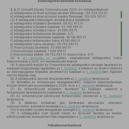
A költségvetés bevételei és kiadásai
2. §
(1)
Újrónafő Község Önkormányzata 2024. évi költségvetésének
a)
költségvetési és finanszírozási bevételi főösszege: 139.029.333 Ft,
b)
költségvetési és finanszírozási kiadási főösszege: 139.029.333 Ft.
(2)
A költségvetési főösszegek részletezése a következő:
a)
költségvetési működési bevételek: 68.162.472 Ft
b)
költségvetési működési kiadások: 92.748.665 Ft
c)
költségvetési működési hiány: 24.586.193 Ft
d)
költségvetési felhalmozási bevételek: 0 Ft
e)
költségvetési felhalmozási kiadások: 45.195.850 Ft
f)
költségvetési felhalmozási hiány 45.195.850 Ft
g)
költségvetési hiány összesen: 69.782.043 Ft
h)
finanszírozási bevételek: 70.866.861 Ft
i)
finanszírozási kiadások: 1.084.818 Ft
j)
finanszírozási többlet: 69.782.043 Ft, összes hiány: 0 Ft.
(3)
A
(2) bekezdés g) pont
jában meghatározott költségvetési hiány
finanszírozása a 2023. évi maradványból történik.
(4)
A képviselő-testület az Önkormányzat költségvetési mérlegét bevételeit és
kiadásait közgazdasági tagolásban az
1. melléklet
, a kötelező, az önként vállalt és
az államigazgatási feladatok bevételeit és kiadásait a
6. melléklet
ben foglaltak
szerint állapítja meg.
(5)
A költségvetési szervek létszámkeretét az
5. melléklet
tartalmazza.
(6)
Működési és felhalmozási támogatásértékű, valamint államháztartáson
kívülre történő pénzeszközátadást a 2024. évre a
4. melléklet
tartalmazza.
(7)
Az önkormányzat működési bevételeit és kiadásait, valamint a
felhalmozási bevételeket és kiadásokat a
2. melléklet
tartalmazza.
(8)
Az önkormányzat előirányzat felhasználási ütemtervét a
10. melléklet
tartalmazza.
(9)
A többéves kihatással járó döntéseket beruházási célonként
számszerűsítve, évenkénti bontásban a
9. melléklet
tartalmazza.
(10)
A közvetett nyújtott támogatások összegét a
8. melléklet
tartalmazza.
(11)
A költségvetési évet követő három év tervezett bevételi és kiadási
előirányzatainak keretszámait főbb csoportokban a
11. melléklet
tartalmazza.
Felhalmozási kiadások