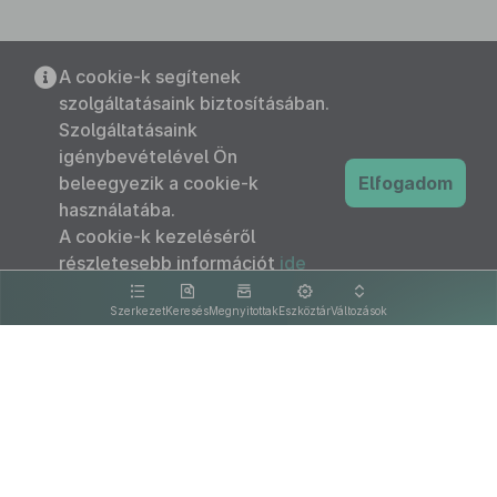
A cookie-k segítenek
szolgáltatásaink biztosításában.
Szolgáltatásaink
igénybevételével Ön
beleegyezik a cookie-k
Elfogadom
használatába.
A cookie-k kezeléséről
részletesebb információt
ide
kattintva olvashat.
Szerkezet
Keresés
Megnyitottak
Eszköztár
Változások