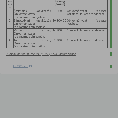
m-
összeg
szá
(forint)
m
1.
Ásotthalom Nagyközség
120 000
önkormányzati feladatok
Önkormányzata
000
ellátása, tartozás rendezése
feladatainak támogatása
2.
Sárrétudvari Nagyközség
10 300 000
önkormányzati feladatok
Önkormányzata
ellátása
feladatainak támogatása
3.
Mátraszőlős Község
14 700 000
fennálló tartozás rendezése
Önkormányzata
feladatainak támogatása
4.
Tarhos Község
9 900 000
fennálló tartozás rendezése
Önkormányzata
feladatainak támogatása
2. melléklet az 1037/2024. (II. 22.) Korm. határozathoz
4X01017.pdf