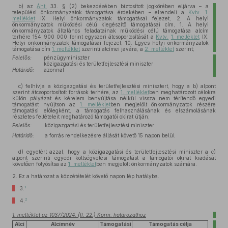
b)
az
Áht.
33. § (2) bekezdésében biztosított jogkörében eljárva – a
települési önkormányzatok támogatása érdekében – elrendeli a
Kvtv.
1.
melléklet
IX. Helyi önkormányzatok támogatásai fejezet, 2. A helyi
önkormányzatok működési célú kiegészítő támogatásai cím, 1. A helyi
önkormányzatok általános feladatainak működési célú támogatása alcím
terhére 154 900 000 forint egyszeri átcsoportosítását a
Kvtv.
1. melléklet
IX.
Helyi önkormányzatok támogatásai fejezet, 10. Egyes helyi önkormányzatok
támogatása cím
1. melléklet
szerinti alcímei javára, a
2. melléklet
szerint;
Felelős:
pénzügyminiszter
közigazgatási és területfejlesztési miniszter
Határidő:
azonnal
c)
felhívja a közigazgatási és területfejlesztési minisztert, hogy a b) alpont
szerint átcsoportosított források terhére, az
1. melléklet
ben meghatározott célokra
külön pályázat és kérelem benyújtása nélkül vissza nem térítendő egyedi
támogatást nyújtson az
1. melléklet
ben megjelölt önkormányzatok részére
támogatási előlegként, a támogatás felhasználásának és elszámolásának
részletes feltételeit meghatározó támogatói okirat útján;
Felelős:
közigazgatási és területfejlesztési miniszter
Határidő:
a forrás rendelkezésre állását követő 15 napon belül
d)
egyetért azzal, hogy a közigazgatási és területfejlesztési miniszter a c)
alpont szerinti egyedi költségvetési támogatást a támogatói okirat kiadását
követően folyósítsa az
1. melléklet
ben megjelölt önkormányzatok számára.
2.
Ez a határozat a közzétételét követő napon lép hatályba.
1
3.
2
4.
1.
melléklet az
1037/2024. (II. 22.) Korm. határozathoz
Alcí
Alcímnév
Támogatási
Támogatás célja