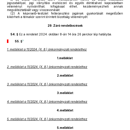
jogszabállyal, jogi irányítási eszközzel és egyéb döntésével kapcsolatban
véleményt nyilváníthat, kifogással élhet, kezdeményezheti annak
megváltoztatását vagy visszavonását.
(2)
A képviselő-testület felterjesztési jogának gyakorlását megelőzően
kikérheti a témakör szerint érintett bizottság véleményét.
29.
Záró rendelkezések
54. §
Ez a rendelet 2024. október 8-án 14 óra 26 perckor lép hatályba.
1
55. §
1. melléklet a 11/2024. (X. 8.) önkormányzati rendelethez
1.melléklet
2. melléklet a 11/2024. (X. 8.) önkormányzati rendelethez
2.melléklet
3. melléklet a 11/2024. (X. 8.) önkormányzati rendelethez
3.melléklet
4. melléklet a 11/2024. (X. 8.) önkormányzati rendelethez
4.melléklet
5. melléklet a 11/2024. (X. 8.) önkormányzati rendelethez
5.melléklet