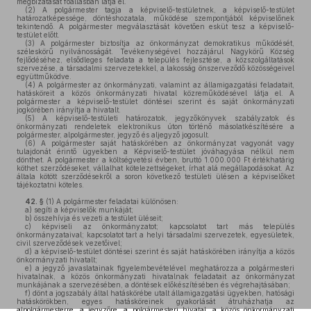
megbízatását főállásban látja el.
(2)
A polgármester tagja a képviselő-testületnek, a képviselő-testület
határozatképessége, döntéshozatala, működése szempontjából képviselőnek
tekintendő. A polgármester megválasztását követően esküt tesz a képviselő-
testület előtt.
(3)
A polgármester biztosítja az önkormányzat demokratikus működését,
széleskörű nyilvánosságát. Tevékenységével hozzájárul Nagykörű Község
fejlődéséhez, elsődleges feladata a település fejlesztése, a közszolgáltatások
szervezése, a társadalmi szervezetekkel, a lakosság önszerveződő közösségeivel
együttműködve.
(4)
A polgármester az önkormányzati, valamint az államigazgatási feladatait,
hatásköreit a közös önkormányzati hivatal közreműködésével látja el. A
polgármester a képviselő-testület döntései szerint és saját önkormányzati
jogkörében irányítja a hivatalt.
(5)
A képviselő-testületi határozatok, jegyzőkönyvek szabályzatok és
önkormányzati rendeletek elektronikus úton történő másolatkészítésére a
polgármester, alpolgármester, jegyző és aljegyző jogosult.
(6)
A polgármester saját hatáskörében az önkormányzat vagyonát vagy
tulajdonát érintő ügyekben a Képviselő-testület jóváhagyása nélkül nem
dönthet. A polgármester a költségvetési évben, bruttó 1.000.000 Ft értékhatárig
köthet szerződéseket, vállalhat kötelezettségeket, írhat alá megállapodásokat. Az
általa kötött szerződésekről a soron következő testületi ülésen a képviselőket
tájékoztatni köteles.
42. §
(1)
A polgármester feladatai különösen:
a)
segíti a képviselők munkáját;
b)
összehívja és vezeti a testület üléseit;
c)
képviseli az önkormányzatot; kapcsolatot tart más település
önkormányzataival; kapcsolatot tart a helyi társadalmi szervezetek, egyesületek,
civil szerveződések vezetőivel;
d)
a képviselő-testület döntései szerint és saját hatáskörében irányítja a közös
önkormányzati hivatalt;
e)
a jegyző javaslatainak figyelembevételével meghatározza a polgármesteri
hivatalnak, a közös önkormányzati hivatalnak feladatait az önkormányzat
munkájának a szervezésében, a döntések előkészítésében és végrehajtásában;
f)
dönt a jogszabály által hatáskörébe utalt államigazgatási ügyekben, hatósági
hatáskörökben, egyes hatásköreinek gyakorlását átruházhatja az
alpolgármesterre, a jegyzőre, a polgármesteri hivatal, a közös önkormányzati