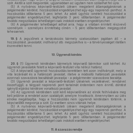
szót. Akitől a szót megvonták, ugyanabban az ügyben nem szólalhat fel újra.
(5)
A nyilvános képviselő-testületi ülésen megjelent állampolgároknak a
polgármester kérdést, hozzászólást engedélyezhet egy-egy napirendi ponthoz. A
hozzászólás időtartama 5 perc lehet. Az adott ügyhöz ismételt hozzászólást a
polgármester engedélyezhet, legfeljebb 3 perc időtartamban. A polgármester
további megszólalási lehetőséget csak indokolt esetben engedélyezhet.
(6)
A polgármester lehetőséget adhat arra, hogy a vitában érintett részvevő
személyek – személyes érintettség címén – 5 perc időtartamban megjegyzést
tehessenek.
19. §
A jegyzőnek a tanácskozás bármely szakaszában jogában áll – a
hozzászólást, javaslatot, indítványt stb. megszakítva is – a törvényességet illetően
észrevételt tenni.
10.
Ügyrendi kérdés
20. §
(1)
Ügyrendi kérdésben bármelyik képviselő bármikor szót kérhet. Az
ügyrendi javaslatok felett a képviselő-testület vita nélkül határoz.
(2)
A képviselő ügyrendi hozzászólás keretében tett azon indítványát, mely a
vita lezárását és a határozati javaslat, illetve a módosító határozati javaslatok
azonnali szavazásra bocsátását javasolja - a polgármester szavazásra bocsátja.
(3)
Ügyrendi javaslat a képviselő-testület ülésének vezetésével, rendjével
összefüggő, a tárgyalt napirendi pont tartalmát érdemben nem érintő, döntést
igénylő eljárási kérdésre vonatkozó javaslat.
(4)
Az ügyrendi kérdésben szót kérő képviselőnek az elnök felhívására meg
kell jelölnie a rendelet azon szabályát, amelyre hivatkozik. Amennyiben az ülés
elnöke megállapítja, hogy a hozzászólás nem ügyrendi kérdésben történik, a
képviselőtől megvonja a szót. Ez esetben sincs vitának helye.
(5)
A nyilvános képviselő-testületi ülésen megjelent állampolgároknak a
polgármester kérdést, hozzászólást engedélyezhet egy-egy napirendi ponthoz. A
hozzászólás időtartama 5 perc lehet. Az adott ügyhöz ismételt hozzászólást a
polgármester engedélyezhet, legfeljebb 5 perc időtartamban. A polgármester
további megszólalási lehetőséget csak indokolt esetben engedélyezhet.
11.
A szavazás rendje