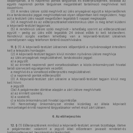
időpontjának, a fő napirendi pontok tárgyának és előterjesztőjének, továbbá az
egyéb napirendi pontok tárgyának megjelölését tartalmazó meghívóval kell
összehívni.
(3)
A rendes ülésre szóló meghívót az ülés anyagával együtt a képviselőknek
és a tanácskozási joggal meghívottaknak olyan időpontban kell megküldeni, hogy
azt a testületi ülés napját megelőzően legalább 5 nappal megkapják.
(4)
A meghívót és az előterjesztéseket elektronikus úton is meg lehet küldeni
a képviselő-testület tagjainak.
(5)
A rendkívüli ülésre szóló meghívót – lehetőség szerint az előterjesztéssel
együtt – pedig az ülés előtt legalább 24 órával előbb ki kell kézbesíteni.
Rendkívül sürgős esetben lehetőség van a képviselő-testület ülésének
személyesen vagy telefonon történő összehívására.
11. §
(1)
A képviselő-testület üléseinek időpontjáról a nyilvánosságot értesíteni
kell a település honlapján.
(2)
A képviselő-testület tagjain kívül minden nyilvános ülésre meghívja
az ülés anyagának megküldésével, tanácskozási joggal:
a)
a jegyzőt;
b)
az érintett napirendi pont vonatkozásában a közös önkormányzati hivatal
belső szervezeti egységeinek vezetőit;
a meghívó és a vonatkozó előterjesztés megküldésével:
c)
a napirendi pontok előterjesztőit
(3)
A Képviselő-testület zárt üléseire a képviselő-testület tagjain kívül meg
kell hívni:
a jegyzőt.
(3a)
A polgármester döntése alapján a zárt ülésre meghívható:
a)
az érintett személy,
b)
a szakértő,
c)
a közös önkormányzati hivatal ügyintézője.
(4)
Nemzetiségi önkormányzat elnöke kizárólag az általa képviselt
nemzetiséget érintő napirend tárgyalásakor vehet részt zárt ülésen.
6.
Az előterjesztés
12. §
(1)
Előterjesztésnek minősül a képviselő-testület, annak bizottsága, illetve
a polgármester, valamint a jegyző által előzetesen javasolt rendelet-és
határozattervezet, beszámoló és tájékoztató.