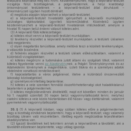
települési képviselőt meg kell hívni. Kezdeményezheti, hogy a képviselő-testület
vizsgálja felül bizottságának, a polgármesternek, a helyi kisebbségi
önkormányzat testületének – a képviselő-testület által átruházott –
önkormányzati ügyben hozott döntését,
d)
megbízás alapján képviselheti a képviselő-testületet,
e)
a képviselő-testület hivatalától igényelheti a képviselői munkájához
szükséges tájékoztatást, ügyviteli közreműködést. Közérdekű ügyben
kezdeményezheti a képviselő-testület hivatalának intézkedését, amelyre a
hivatal 15 napon belül érdemi választ köteles adni.
(3)
A képviselő főbb kötelezettségei:
a)
köteles részt venni a képviselő-testület munkájában;
b)
tevékeny részvétel a képviselő-testület munkájában, a testületi üléseken
való megjelenés;
c)
olyan magatartás tanúsítása, amely méltóvá teszi a közéleti tevékenységre,
a választók bizalmára;
d)
felkérés alapján részvétel a testületi ülések előkészítésében, valamint a
különböző vizsgálatokban;
e)
köteles megőrizni a tudomására jutott állami és szolgálati titkot, valamint
köteles figyelembe venni
az Alaptörvény
nek, a Polgári Törvénykönyvnek és az
Adatvédelmi törvénynek a magántitokra, üzleti titokra és a személyes adatok
védelmére vonatkozó rendelkezéseit;
f)
kapcsolattartás a város polgáraival, illetve a különböző önszerveződő
lakossági közösségekkel;
g)
személyes érintettség bejelentése;
h)
köteles a vele szemben fennálló összeférhetetlenségi okot haladéktalanul
bejelenteni a polgármesternek;
i)
köteles megbízólevelének átvételétől, majd ezt követően minden év január
hó 1. napjától számított 30 napon belül vagyonnyilatkozatot tenni, melyhez
csatolni köteles a vele közös háztartásban élő házas- vagy élettársának, valamint
gyermekének vagyonnyilatkozatát.
35. §
(1)
A képviselő írásban, vagy szóban köteles előre a polgármesternek
vagy a bizottság elnökének bejelenteni, hogy a képviselő-testület, vagy valamely
bizottság ülésén való részvételben, illetőleg egyéb megbízatása teljesítésében
akadályoztatva van.
(2)
Igazolt távollétnek kell tekinteni annak a képviselőnek a távollétét, aki a
távollétét előzetesen bejelentette, vagy utólag igazolja.