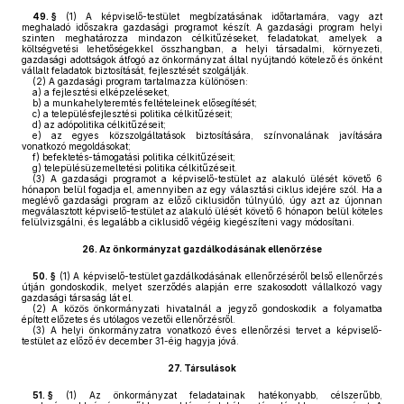
49. §
(1)
A képviselő-testület megbízatásának időtartamára, vagy azt
meghaladó időszakra gazdasági programot készít. A gazdasági program helyi
szinten meghatározza mindazon célkitűzéseket, feladatokat, amelyek a
költségvetési lehetőségekkel összhangban, a helyi társadalmi, környezeti,
gazdasági adottságok átfogó az önkormányzat által nyújtandó kötelező és önként
vállalt feladatok biztosítását, fejlesztését szolgálják.
(2)
A gazdasági program tartalmazza különösen:
a)
a fejlesztési elképzeléseket,
b)
a munkahelyteremtés feltételeinek elősegítését;
c)
a településfejlesztési politika célkitűzéseit;
d)
az adópolitika célkitűzéseit;
e)
az egyes közszolgáltatások biztosítására, színvonalának javítására
vonatkozó megoldásokat;
f)
befektetés-támogatási politika célkitűzéseit;
g)
településüzemeltetési politika célkitűzéseit.
(3)
A gazdasági programot a képviselő-testület az alakuló ülését követő 6
hónapon belül fogadja el, amennyiben az egy választási ciklus idejére szól. Ha a
meglévő gazdasági program az előző ciklusidőn túlnyúló, úgy azt az újonnan
megválasztott képviselő-testület az alakuló ülését követő 6 hónapon belül köteles
felülvizsgálni, és legalább a ciklusidő végéig kiegészíteni vagy módosítani.
26.
Az önkormányzat gazdálkodásának ellenőrzése
50. §
(1)
A képviselő-testület gazdálkodásának ellenőrzéséről belső ellenőrzés
útján gondoskodik, melyet szerződés alapján erre szakosodott vállalkozó vagy
gazdasági társaság lát el.
(2)
A közös önkormányzati hivatalnál a jegyző gondoskodik a folyamatba
épített előzetes és utólagos vezetői ellenőrzésről.
(3)
A helyi önkormányzatra vonatkozó éves ellenőrzési tervet a képviselő-
testület az előző év december 31-éig hagyja jóvá.
27.
Társulások
51. §
(1)
Az önkormányzat feladatainak hatékonyabb, célszerűbb,