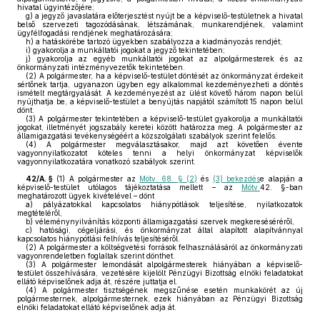
hivatal ügyintézőjére;
g)
a jegyző javaslatára előterjesztést nyújt be a képviselő-testületnek a hivatal
belső szervezeti tagozódásának, létszámának, munkarendjének, valamint
ügyfélfogadási rendjének meghatározására;
h)
a hatáskörébe tartozó ügyekben szabályozza a kiadmányozás rendjét;
i)
gyakorolja a munkáltatói jogokat a jegyző tekintetében;
j)
gyakorolja az egyéb munkáltatói jogokat az alpolgármesterek és az
önkormányzati intézményvezetők tekintetében.
(2)
A polgármester, ha a képviselő-testület döntését az önkormányzat érdekeit
sértőnek tartja, ugyanazon ügyben egy alkalommal kezdeményezheti a döntés
ismételt megtárgyalását. A kezdeményezést az ülést követő három napon belül
nyújthatja be, a képviselő-testület a benyújtás napjától számított 15 napon belül
dönt.
(3)
A polgármester tekintetében a képviselő-testület gyakorolja a munkáltatói
jogokat, illetményét jogszabály keretei között határozza meg. A polgármester az
államigazgatási tevékenységéért a közszolgálati szabályok szerint felelős.
(4)
A polgármester megválasztásakor, majd azt követően évente
vagyonnyilatkozatot köteles tenni a helyi önkormányzat képviselők
vagyonnyilatkozatára vonatkozó szabályok szerint.
42/A. §
(1)
A polgármester az
Mötv. 68. § (2)
és
(3) bekezdés
e alapján a
képviselő-testület utólagos tájékoztatása mellett – az
Mötv.
42. §-ban
meghatározott ügyek kivételével – dönt
a)
pályázatokkal kapcsolatos hiánypótlások teljesítése, nyilatkozatok
megtételéről,
b)
véleménynyilvánítás központi államigazgatási szervek megkereséséréről,
c)
hatósági, cégeljárási, és önkormányzat által alapított alapítvánnyal
kapcsolatos hiánypótlási felhívás teljesítéséről.
(2)
A polgármester a költségvetési források felhasználásáról az önkormányzati
vagyonrendeletben foglaltak szerint dönthet.
(3)
A polgármester lemondását alpolgármesterek hiányában a képviselő-
testület összehívására, vezetésére kijelölt Pénzügyi Bizottság elnöki feladatokat
ellátó képviselőnek adja át, részére juttatja el.
(4)
A polgármester tisztségének megszűnése esetén munkakörét az új
polgármesternek, alpolgármesternek, ezek hiányában az Pénzügyi Bizottság
elnöki feladatokat ellátó képviselőnek adja át.