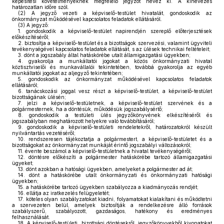
képesítési követelményeknek megfelelő jegyzőt nevez ki. A kinevezés
határozatlan időre szól.
(2)
A jegyző vezeti a képviselő-testület hivatalát, gondoskodik az
önkormányzat működésével kapcsolatos feladatok ellátásáról.
(3)
A jegyző:
1.
gondoskodik a képviselő-testület napirendjén szereplő előterjesztések
előkészítéséről;
2.
biztosítja a képviselő-testület és a bizottságok szervezési, valamint ügyviteli
tevékenységével kapcsolatos feladatok ellátását, s az ülések technikai feltételeit;
3.
dönt a jogszabály által hatáskörébe utalt államigazgatási ügyekben;
4.
gyakorolja a munkáltatói jogokat a közös önkormányzati hivatal
köztisztviselői és munkavállalói tekintetében, továbbá gyakorolja az egyéb
munkáltatói jogokat az aljegyző tekintetében;
5.
gondoskodik az önkormányzat működésével kapcsolatos feladatok
ellátásáról;
6.
tanácskozási joggal vesz részt a képviselő-testület, a képviselő-testület
bizottságának ülésén;
7.
jelzi a képviselő-testületnek, a képviselő-testület szervének és a
polgármesternek, ha a döntésük, működésük jogszabálysértő;
8.
gondoskodik a testületi ülés jegyzőkönyvének elkészítéséről és
jogszabályban meghatározott helyekre való továbbításáról;
9.
gondoskodik a képviselő-testületi rendeletekről, határozatokról készült
nyilvántartás vezetéséről;
10.
rendszeresen tájékoztatja a polgármestert, a képviselő-testületet és a
bizottságokat az önkormányzat munkáját érintő jogszabályi változásokról;
11.
évente beszámol a képviselő-testületnek a hivatal tevékenységéről;
12.
döntésre előkészíti a polgármester hatáskörébe tartozó államigazgatási
ügyeket;
13.
dönt azokban a hatósági ügyekben, amelyeket a polgármester ad át;
14.
dönt a hatáskörébe utalt önkormányzati és önkormányzati hatósági
ügyekben;
15.
a hatáskörébe tartozó ügyekben szabályozza a kiadmányozás rendjét;
16.
ellátja az iratkezelés felügyeletét;
17.
köteles olyan szabályzatokat kiadni, folyamatokat kialakítani és működtetni
a szervezeten belül, amelyek biztosítják a rendelkezésre álló források
szabályszerű, szabályozott, gazdaságos, hatékony és eredményes
felhasználását.
18.
A képviselő-testületi, bizottsági döntésekről, jegyzőkönyvekből kivonatokat