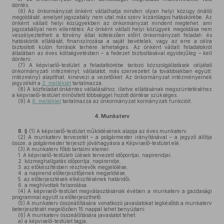
döntés.
(6)
Az önkormányzat önként vállalhatja minden olyan helyi közügy önálló
megoldását, amelyet jogszabály nem utal más szerv kizárólagos hatáskörébe. Az
önként vállalt helyi közügyekben az önkormányzat mindent megtehet, ami
jogszabállyal nem ellentétes. Az önként vállalt helyi közügyek megoldása nem
veszélyeztetheti a törvény által kötelezően előírt önkormányzati feladat- és
hatáskörök ellátását, finanszírozása a saját bevételek, vagy az erre a célra
biztosított külön források terhére lehetséges. Az önként vállalt feladatokról
általában az éves költségvetésben – a fedezet biztosításával egyidejűleg – kell
dönteni.
(7)
A képviselő-testület a feladatkörébe tartozó közszolgáltatások céljából
önkormányzati intézményt, vállalatot, más szervezetet (a továbbiakban együtt:
intézmény) alapíthat, kinevezi a vezetőiket. Az önkormányzat intézményeinek
jegyzékét a
2. melléklet
tartalmazza.
(8)
A közfeladat önkéntes vállalásához, illetve ellátásának megszüntetéséhez
a képviselő-testület minősített többséggel hozott döntése szükséges.
(9)
A
6. melléklet
tartalmazza az önkormányzat kormányzati funkcióit.
4.
Munkaterv
8. §
(1)
A képviselő-testület működésének alapja az éves munkaterv.
(2)
A munkaterv tervezetét – a polgármester irányításával – a jegyző állítja
össze, a polgármester terjeszti jóváhagyásra a Képviselő-testület elé.
(3)
A munkaterv főbb tartalmi elemei:
1.
A képviselő-testületi ülések tervezett időpontjai, napirendjei,
2.
közmeghallgatás időpontja, napirendje,
3.
az előkészítésben résztvevők megjelölése,
4.
a napirend előterjesztőjének megjelölése,
5.
az előterjesztések elkészítésének határidői,
6.
a meghívottak felsorolása.
(4)
A képviselő-testület megválasztásának évében a munkaterv a gazdasági
programmal együtt is előterjeszthető.
(5)
A munkaterv összeállítására vonatkozó javaslatokat legkésőbb a munkaterv
beterjesztését megelőzően 15 nappal lehet benyújtani.
(6)
A munkaterv összeállítására javaslatot tehet:
a)
a képviselő-testület tagja,