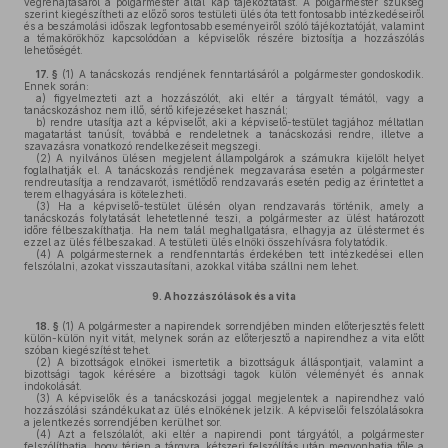
végrehajtásáról a polgármester által kap tájékoztatást. A polgármester szükség
szerint kiegészítheti az előző soros testületi ülés óta tett fontosabb intézkedéseiről
és a beszámolási időszak legfontosabb eseményeiről szóló tájékoztatóját, valamint
a témakörökhöz kapcsolódóan a képviselők részére biztosítja a hozzászólás
lehetőségét.
17. §
(1)
A tanácskozás rendjének fenntartásáról a polgármester gondoskodik.
Ennek során:
a)
figyelmezteti azt a hozzászólót, aki eltér a tárgyalt témától, vagy a
tanácskozáshoz nem illő, sértő kifejezéseket használ;
b)
rendre utasítja azt a képviselőt, aki a képviselő-testület tagjához méltatlan
magatartást tanúsít, továbbá e rendeletnek a tanácskozási rendre, illetve a
szavazásra vonatkozó rendelkezéseit megszegi.
(2)
A nyilvános ülésen megjelent állampolgárok a számukra kijelölt helyet
foglalhatják el. A tanácskozás rendjének megzavarása esetén a polgármester
rendreutasítja a rendzavarót, ismétlődő rendzavarás esetén pedig az érintettet a
terem elhagyására is kötelezheti.
(3)
Ha a képviselő-testület ülésén olyan rendzavarás történik, amely a
tanácskozás folytatását lehetetlenné teszi, a polgármester az ülést határozott
időre félbeszakíthatja. Ha nem talál meghallgatásra, elhagyja az üléstermet és
ezzel az ülés félbeszakad. A testületi ülés elnöki összehívásra folytatódik.
(4)
A polgármesternek a rendfenntartás érdekében tett intézkedései ellen
felszólalni, azokat visszautasítani, azokkal vitába szállni nem lehet.
9.
A hozzászólások és a vita
18. §
(1)
A polgármester a napirendek sorrendjében minden előterjesztés felett
külön-külön nyit vitát, melynek során az előterjesztő a napirendhez a vita előtt
szóban kiegészítést tehet.
(2)
A bizottságok elnökei ismertetik a bizottságuk álláspontjait, valamint a
bizottsági tagok kérésére a bizottsági tagok külön véleményét és annak
indokolását.
(3)
A képviselők és a tanácskozási joggal megjelentek a napirendhez való
hozzászólási szándékukat az ülés elnökének jelzik. A képviselői felszólalásokra
a jelentkezés sorrendjében kerülhet sor.
(4)
Azt a felszólalót, aki eltér a napirendi pont tárgyától, a polgármester
felszólíthatja, hogy térjen a tárgyra, kétszeri felszólítás után megvonhatja tőle a