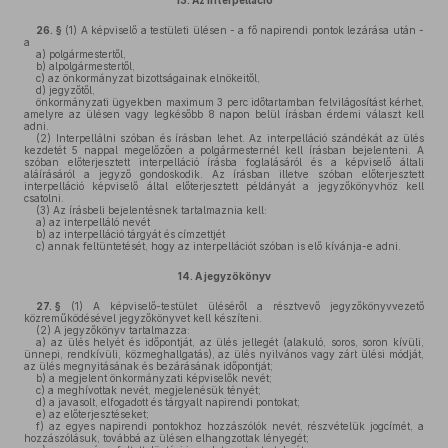
13.
Az interpelláció
26. §
(1)
A képviselő a testületi ülésen - a fő napirendi pontok lezárása után -
a
a)
polgármestertől,
b)
alpolgármestertől,
c)
az önkormányzat bizottságainak elnökeitől,
d)
jegyzőtől,
önkormányzati ügyekben maximum 3 perc időtartamban felvilágosítást kérhet,
amelyre az ülésen vagy legkésőbb 8 napon belül írásban érdemi választ kell
adni.
(2)
Interpellálni szóban és írásban lehet. Az interpelláció szándékát az ülés
kezdetét 5 nappal megelőzően a polgármesternél kell írásban bejelenteni. A
szóban előterjesztett interpelláció írásba foglalásáról és a képviselő általi
aláírásáról a jegyző gondoskodik. Az írásban illetve szóban előterjesztett
interpelláció képviselő által előterjesztett példányát a jegyzőkönyvhöz kell
csatolni.
(3)
Az írásbeli bejelentésnek tartalmaznia kell:
a)
az interpelláló nevét
b)
az interpelláció tárgyát és címzettjét
c)
annak feltüntetését, hogy az interpellációt szóban is elő kívánja-e adni.
14.
A jegyzőkönyv
27. §
(1)
A képviselő-testület üléséről a résztvevő jegyzőkönyvvezető
közreműködésével jegyzőkönyvet kell készíteni.
(2)
A jegyzőkönyv tartalmazza:
a)
az ülés helyét és időpontját, az ülés jellegét (alakuló, soros, soron kívüli,
ünnepi, rendkívüli, közmeghallgatás), az ülés nyilvános vagy zárt ülési módját,
az ülés megnyitásának és bezárásának időpontját;
b)
a megjelent önkormányzati képviselők nevét;
c)
a meghívottak nevét, megjelenésük tényét;
d)
a javasolt, elfogadott és tárgyalt napirendi pontokat;
e)
az előterjesztéseket;
f)
az egyes napirendi pontokhoz hozzászólók nevét, részvételük jogcímét, a
hozzászólásuk, továbbá az ülésen elhangzottak lényegét;