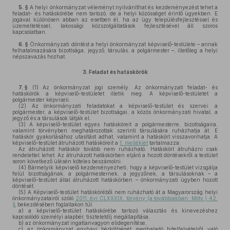
5. §
A helyi önkormányzat véleményt nyilváníthat és kezdeményezést tehet a
feladat- és hatáskörébe nem tartozó, de a helyi közösséget érintő ügyekben. E
jogával különösen abban az esetben él, ha az ügy településfejlesztéssel és
üzemeltetéssel, lakossági közszolgáltatások fejlesztésével áll szoros
kapcsolatban.
6. §
Önkormányzati döntést a helyi önkormányzat képviselő-testülete – annak
felhatalmazására bizottsága, jegyző, társulás, a polgármester –, illetőleg a helyi
népszavazás hozhat.
3.
Feladat és hatáskörök
7. §
(1)
Az önkormányzat jogi személy. Az önkormányzati feladat- és
hatáskörök a képviselő-testületet illetik meg. A képviselő-testületet a
polgármester képviseli.
(2)
Az önkormányzati feladatokat a képviselő-testület és szervei: a
polgármester, a képviselő-testület bizottságai, a közös önkormányzati hivatal, a
jegyző és a társulások látják el.
(3)
A képviselő-testület egyes hatásköreit a polgármesterre, bizottságaira,
valamint törvényben meghatározottak szerinti társulására ruházhatja át. E
hatáskör gyakorlásához utasítást adhat, valamint a hatáskört visszavonhatja. A
képviselő-testület átruházott hatásköreit a
1. melléklet
tartalmazza.
Az átruházott hatáskör tovább nem ruházható. Hatáskört átruházni csak
rendelettel lehet. Az átruházott hatáskörben eljáró a hozott döntésekről a testület
soron következő ülésén köteles beszámolni.
(4)
Bármelyik képviselő kezdeményezheti, hogy a képviselő-testület vizsgálja
felül bizottságának, a polgármesternek, a jegyzőnek, a társulásoknak – a
képviselő-testület által átruházott hatáskörben – önkormányzati ügyben hozott
döntését.
(5)
A Képviselő-testület hatásköréből nem ruházható át a Magyarország helyi
önkormányzatairól szóló
2011. évi CLXXXIX. törvény (a továbbiakban: Mötv.) 42.
§
bekezdésében foglaltakon túl:
a)
a képviselő-testület hatáskörébe tartozó választás és kinevezéshez
kapcsolódó személyi alapbér, tiszteletdíj megállapítása,
b)
az önkormányzat ingatlanvagyon elidegenítése,
c)
az önkormányzat egyhavi bérköltségét meghaladó hitelfelvételről való