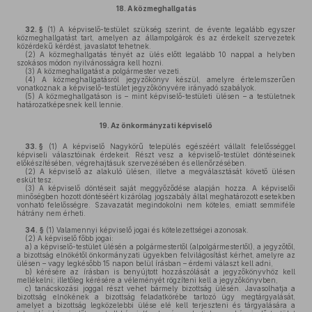
18.
A közmeghallgatás
32. §
(1)
A képviselő-testület szükség szerint, de évente legalább egyszer
közmeghallgatást tart, amelyen az állampolgárok és az érdekelt szervezetek
közérdekű kérdést, javaslatot tehetnek.
(2)
A közmeghallgatás tényét az ülés előtt legalább 10 nappal a helyben
szokásos módon nyilvánosságra kell hozni.
(3)
A közmeghallgatást a polgármester vezeti.
(4)
A közmeghallgatásról jegyzőkönyv készül, amelyre értelemszerűen
vonatkoznak a képviselő-testület jegyzőkönyvére irányadó szabályok.
(5)
A közmeghallgatáson is – mint képviselő-testületi ülésen – a testületnek
határozatképesnek kell lennie.
19.
Az önkormányzati képviselő
33. §
(1)
A képviselő Nagykörű település egészéért vállalt felelősséggel
képviseli választóinak érdekeit. Részt vesz a képviselő-testület döntéseinek
előkészítésében, végrehajtásuk szervezésében és ellenőrzésében.
(2)
A képviselő az alakuló ülésen, illetve a megválasztását követő ülésen
esküt tesz.
(3)
A képviselő döntéseit saját meggyőződése alapján hozza. A képviselői
minőségben hozott döntéséért kizárólag jogszabály által meghatározott esetekben
vonható felelősségre. Szavazatát megindokolni nem köteles, emiatt semmiféle
hátrány nem érheti.
34. §
(1)
Valamennyi képviselő jogai és kötelezettségei azonosak.
(2)
A képviselő főbb jogai:
a)
a képviselő-testület ülésén a polgármestertől (alpolgármestertől), a jegyzőtől,
a bizottság elnökétől önkormányzati ügyekben felvilágosítást kérhet, amelyre az
ülésen – vagy legkésőbb 15 napon belül írásban – érdemi választ kell adni,
b)
kérésére az írásban is benyújtott hozzászólását a jegyzőkönyvhöz kell
mellékelni; illetőleg kérésére a véleményét rögzíteni kell a jegyzőkönyvben,
c)
tanácskozási joggal részt vehet bármely bizottság ülésén. Javasolhatja a
bizottság elnökének a bizottság feladatkörébe tartozó ügy megtárgyalását,
amelyet a bizottság legközelebbi ülése elé kell terjeszteni és tárgyalására a