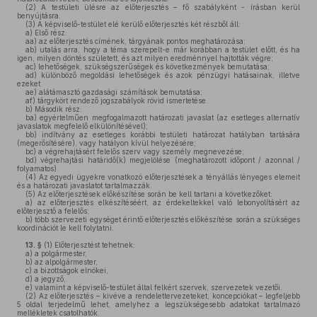
(2)
A testületi ülésre az előterjesztés – fő szabályként - írásban kerül
benyújtásra.
(3)
A képviselő-testület elé kerülő előterjesztés két részből áll:
a)
Első rész:
aa)
az előterjesztés címének, tárgyának pontos meghatározása;
ab)
utalás arra, hogy a téma szerepelt-e már korábban a testület előtt, és ha
igen, milyen döntés született, és azt milyen eredménnyel hajtották végre;
ac)
lehetőségek, szükségszerűségek és következmények bemutatása;
ad)
különböző megoldási lehetőségek és azok pénzügyi hatásainak, illetve
ezeket
ae)
alátámasztó gazdasági számítások bemutatása;
af)
tárgykört rendező jogszabályok rövid ismertetése.
b)
Második rész:
ba)
egyértelműen megfogalmazott határozati javaslat (az esetleges alternatív
javaslatok megfelelő elkülönítésével);
bb)
indítvány az esetleges korábbi testületi határozat hatályban tartására
(megerősítésére), vagy hatályon kívül helyezésére;
bc)
a végrehajtásért felelős szerv vagy személy megnevezése;
bd)
végrehajtási határidő(k) megjelölése (meghatározott időpont / azonnal /
folyamatos).
(4)
Az egyedi ügyekre vonatkozó előterjesztések a tényállás lényeges elemeit
és a határozati javaslatot tartalmazzák.
(5)
Az előterjesztések előkészítése során be kell tartani a következőket:
a)
az előterjesztés elkészítéséért, az érdekeltekkel való lebonyolításért az
előterjesztő a felelős;
b)
több szervezeti egységet érintő előterjesztés előkészítése során a szükséges
koordinációt le kell folytatni.
13. §
(1)
Előterjesztést tehetnek:
a)
a polgármester,
b)
az alpolgármester,
c)
a bizottságok elnökei,
d)
a jegyző,
e)
valamint a képviselő-testület által felkért szervek, szervezetek vezetői.
(2)
Az előterjesztés – kivéve a rendelettervezeteket, koncepciókat – legfeljebb
5 oldal terjedelmű lehet, amelyhez a legszükségesebb adatokat tartalmazó
mellékletek csatolhatók.