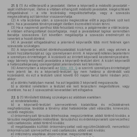
21. §
(1)
Az előterjesztő a javaslatot, illetve a képviselő a módosító javaslatát –
saját indítvánnyal, illetve a vitában elhangzott módosító javaslatok, kiegészítések
elfogadásával – a vita lezárásáig megváltoztathatja, vagy a szavazás
megkezdéséig azt bármikor visszavonhatja.
(2)
A vita lezárása után, a szavazás megkezdése előtt a jegyzőnek szót kell
adni, ha a javaslatok törvényességét illetően észrevételt kíván tenni.
(3)
Ha a napirendi ponthoz több felszólaló nincs, a polgármester a vitát lezárja.
A vitában elhangzottakat összefoglalja, majd a javaslatokat logikai sorrendben
bocsátja szavazásra. Ezt követően megállapítja a szavazás eredményét és
ismerteti a hozott döntést.
(4)
A javaslat elfogadásához a jelenlevő képviselők több mint felének igen
szavazata szükséges.
(5)
A képviselő-testület döntéshozatalából kizárható az, akit, vagy akinek a
közeli hozzátartozóját az ügy személyesen érinti. A képviselő köteles bejelenteni
a személyes érintettséget. A kizárásról az érintett képviselő kezdeményezésére,
vagy bármely képviselő javaslatára a képviselő-testület dönt. A kizárt képviselőt
a határozatképesség szempontjából jelenlevőnek kell tekinteni.
(6)
Amennyiben a képviselő az
Mötv. 49. §
-a szerinti személyes érintettségét
nem jelenti be, és a képviselő-testület így nem határoz a döntésből való
kizárásáról, és ezt a testületi ülést követő 60 napon belül bárki írásban jelzi,
akkor:
a)
a döntés hatályban marad, ha azt legalább 3 képviselő megszavazta,
b)
a döntést ismételten a testület elé kell terjeszteni megerősítésre, vagy
elvetésre, ha az 3 szavazatnál kevesebbel lett elfogadva.
22. §
(1)
Minősített többség szükséges az alábbiak esetében:
a)
rendeletalkotás;
b)
a képviselő-testület szervezetének kialakítása és működésének
meghatározása, továbbá a törvény által hatáskörébe utalt választás, kinevezés,
vezetői megbízás;
c)
önkormányzati társulás létrehozása, megszüntetése, abból történő kiválás, a
társulási megállapodás módosítása, társuláshoz és érdekképviseleti szervezethez
való csatlakozás, abból történő kiválás;
d)
megállapodás külföldi önkormányzattal való együttműködésről, nemzetközi
önkormányzati szervezethez való csatlakozás, abból való kiválás;
e)
intézmény alapítása, átszervezése, megszüntetése;