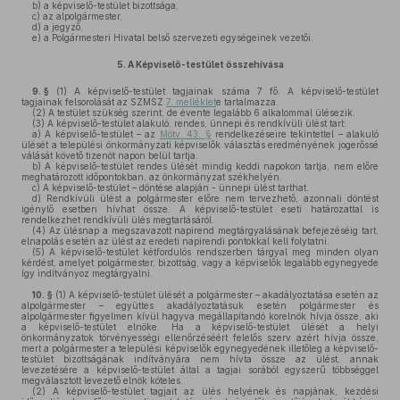
b)
a képviselő-testület bizottsága,
c)
az alpolgármester,
d)
a jegyző,
e)
a Polgármesteri Hivatal belső szervezeti egységeinek vezetői.
5.
A Képviselő-testület összehívása
9. §
(1)
A képviselő-testület tagjainak száma 7 fő. A képviselő-testület
tagjainak felsorolását az SZMSZ
7. melléklet
e tartalmazza.
(2)
A testület szükség szerint, de évente legalább 6 alkalommal ülésezik.
(3)
A képviselő-testület alakuló, rendes, ünnepi és rendkívüli ülést tart:
a)
A képviselő-testület – az
Mötv. 43. §
rendelkezéseire tekintettel – alakuló
ülését a települési önkormányzati képviselők választás eredményének jogerőssé
válását követő tizenöt napon belül tartja.
b)
A képviselő-testület rendes ülését mindig keddi napokon tartja, nem előre
meghatározott időpontokban, az önkormányzat székhelyén.
c)
A képviselő-testület – döntése alapján - ünnepi ülést tarthat.
d)
Rendkívüli ülést a polgármester előre nem tervezhető, azonnali döntést
igénylő esetben hívhat össze. A képviselő-testület eseti határozattal is
rendelkezhet rendkívüli ülés megtartásáról.
(4)
Az ülésnap a megszavazott napirend megtárgyalásának befejezéséig tart,
elnapolás esetén az ülést az eredeti napirendi pontokkal kell folytatni.
(5)
A képviselő-testület kétfordulós rendszerben tárgyal meg minden olyan
kérdést, amelyet polgármester, bizottság, vagy a képviselők legalább egynegyede
így indítványoz megtárgyalni.
10. §
(1)
A képviselő-testület ülését a polgármester – akadályoztatása esetén az
alpolgármester – együttes akadályoztatásuk esetén polgármester és
alpolgármester figyelmen kívül hagyva megállapítandó korelnök hívja össze, aki
a képviselő-testület elnöke. Ha a képviselő-testület ülését a helyi
önkormányzatok törvényességi ellenőrzéséért felelős szerv azért hívja össze,
mert a polgármester a települési képviselők egynegyedének illetőleg a képviselő-
testület bizottságának indítványára nem hívta össze az ülést, annak
levezetésére a képviselő-testület által a tagjai sorából egyszerű többséggel
megválasztott levezető elnök köteles.
(2)
A képviselő-testület tagjait az ülés helyének és napjának, kezdési