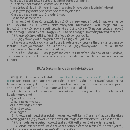
g)
a szavazásra feltett döntési javaslat pontos tartalmát;
h)
a döntéshozatalban résztvevők számát;
i)
a döntésből kizárt önkormányzati képviselő nevét és a kizárás indokát;
j)
a jegyző jogszabálysértésre vonatkozó jelzését;
k)
a szavazás számszerű eredményét;
l)
a hozott döntéseket.
(3)
A testületi ülésről készült jegyzőkönyv egy eredeti példányát évente be
kell köttetni, és a közös önkormányzati hivatalban kell megőrizni. A
jegyzőkönyvekből egy eredeti példányt az ülést követő 15 napon belül a jegyző
köteles megküldeni a Jász- Nagykun- Szolnok Megyei Kormányhivatal részére.
(4)
A jegyzőkönyv elkészítéséről a jegyző gondoskodik.
(5)
A jegyzőkönyvet a polgármester és a jegyző írják alá.
(6)
A választópolgárok – a zárt ülés kivételével – betekinthetnek a képviselő-
testület előterjesztésébe és ülésének a jegyzőkönyvébe. Erre a közös
önkormányzati hivatalban van lehetőség.
(7)
A zárt ülésekről külön jegyzőkönyvet kell készíteni és azokat elkülönítve,
zárt szekrényben a közös önkormányzati hivatalban kell tartani és elkülönítve
kezelni.
15.
Az önkormányzati rendeletalkotás
28. §
(1)
A képviselő-testület –
az Alaptörvény 32. cikk (1) bekezdés a)
pont
jában kapott felhatalmazás alapján – a törvény által nem szabályozott helyi
társadalmi viszonyok rendezésére, továbbá törvényi felhatalmazás alapján –
annak végrehajtására – önkormányzati rendeletet alkot.
(2)
A rendelet alkotását, módosítását, hatályon kívül helyezését
kezdeményezheti:
a)
a polgármester,
b)
az alpolgármester,
c)
a bizottságok elnökei,
d)
a képviselő,
e)
a jegyző.
(3)
A kezdeményezést a polgármesterhez kell benyújtani, aki azt az illetékes
bizottsággal és a jegyzővel véleményezteti, majd a képviselőtestület elé terjeszti.
(4)
A rendelettervezetet indokolással együtt kell a testület elé terjeszteni.
(5)
A rendelettervezetről való szavazás során először a módosító indítványokról,
majd a rendelettervezet egészéről dönt a testület.