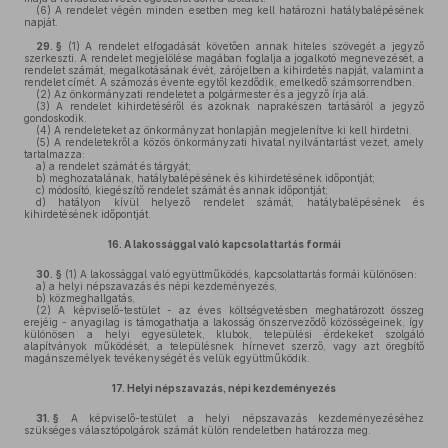
(6)
A rendelet végén minden esetben meg kell határozni hatálybalépésének
napját.
29. §
(1)
A rendelet elfogadását követően annak hiteles szövegét a jegyző
szerkeszti. A rendelet megjelölése magában foglalja a jogalkotó megnevezését, a
rendelet számát, megalkotásának évét, zárójelben a kihirdetés napját, valamint a
rendelet címét. A számozás évente egytől kezdődik, emelkedő számsorrendben.
(2)
Az önkormányzati rendeletet a polgármester és a jegyző írja alá.
(3)
A rendelet kihirdetéséről és azoknak naprakészen tartásáról a jegyző
gondoskodik.
(4)
A rendeleteket az önkormányzat honlapján megjelenítve ki kell hirdetni.
(5)
A rendeletekről a közös önkormányzati hivatal nyilvántartást vezet, amely
tartalmazza:
a)
a rendelet számát és tárgyát;
b)
meghozatalának, hatálybalépésének és kihirdetésének időpontját;
c)
módosító, kiegészítő rendelet számát és annak időpontját;
d)
hatályon kívül helyező rendelet számát, hatálybalépésének és
kihirdetésének időpontját.
16.
A lakossággal való kapcsolattartás formái
30. §
(1)
A lakossággal való együttműködés, kapcsolattartás formái különösen:
a)
a helyi népszavazás és népi kezdeményezés,
b)
közmeghallgatás,
(2)
A képviselő-testület - az éves költségvetésben meghatározott összeg
erejéig - anyagilag is támogathatja a lakosság önszerveződő közösségeinek, így
különösen a helyi egyesületek, klubok, települési érdekeket szolgáló
alapítványok működését, a településnek hírnevet szerző, vagy azt öregbítő
magánszemélyek tevékenységét és velük együttműködik.
17.
Helyi népszavazás, népi kezdeményezés
31. §
A képviselő-testület a helyi népszavazás kezdeményezéséhez
szükséges választópolgárok számát külön rendeletben határozza meg.