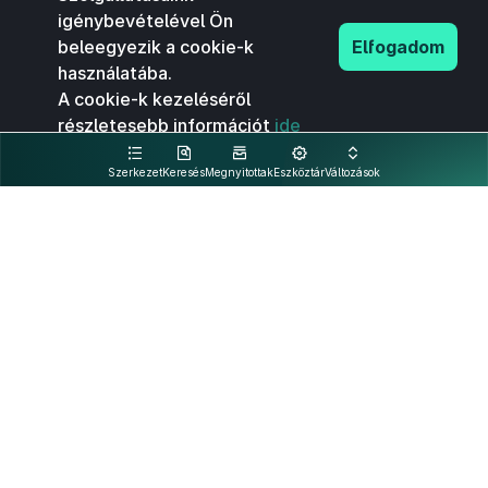
igénybevételével Ön
beleegyezik a cookie-k
Elfogadom
használatába.
A cookie-k kezeléséről
részletesebb információt
ide
kattintva olvashat.
Szerkezet
Keresés
Megnyitottak
Eszköztár
Változások