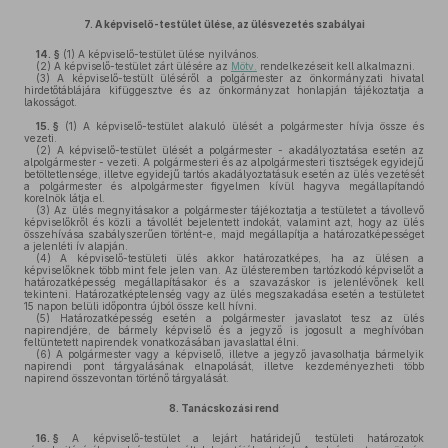
7.
A képviselő-testület ülése, az ülésvezetés szabályai
14. §
(1)
A képviselő-testület ülése nyilvános.
(2)
A képviselő-testület zárt ülésére az
Mötv.
rendelkezéseit kell alkalmazni.
(3)
A képviselő-testült üléséről a polgármester az önkormányzati hivatal
hirdetőtáblájára kifüggesztve és az önkormányzat honlapján tájékoztatja a
lakosságot.
15. §
(1)
A képviselő-testület alakuló ülését a polgármester hívja össze és
vezeti.
(2)
A képviselő-testület ülését a polgármester - akadályoztatása esetén az
alpolgármester - vezeti. A polgármesteri és az alpolgármesteri tisztségek egyidejű
betöltetlensége, illetve egyidejű tartós akadályoztatásuk esetén az ülés vezetését
a polgármester és alpolgármester figyelmen kívül hagyva megállapítandó
korelnök látja el.
(3)
Az ülés megnyitásakor a polgármester tájékoztatja a testületet a távollevő
képviselőkről és közli a távollét bejelentett indokát, valamint azt, hogy az ülés
összehívása szabályszerűen történt-e, majd megállapítja a határozatképességet
a jelenléti ív alapján.
(4)
A képviselő-testületi ülés akkor határozatképes, ha az ülésen a
képviselőknek több mint fele jelen van. Az ülésteremben tartózkodó képviselőt a
határozatképesség megállapításakor és a szavazáskor is jelenlévőnek kell
tekinteni. Határozatképtelenség vagy az ülés megszakadása esetén a testületet
15 napon belüli időpontra újból össze kell hívni.
(5)
Határozatképesség esetén a polgármester javaslatot tesz az ülés
napirendjére, de bármely képviselő és a jegyző is jogosult a meghívóban
feltüntetett napirendek vonatkozásában javaslattal élni.
(6)
A polgármester vagy a képviselő, illetve a jegyző javasolhatja bármelyik
napirendi pont tárgyalásának elnapolását, illetve kezdeményezheti több
napirend összevontan történő tárgyalását.
8.
Tanácskozási rend
16. §
A képviselő-testület a lejárt határidejű testületi határozatok