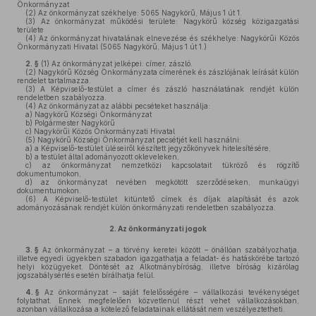
Önkormányzat
(2)
Az önkormányzat székhelye: 5065 Nagykörű, Május 1 út 1.
(3)
Az önkormányzat működési területe: Nagykörű község közigazgatási
területe
(4)
Az önkormányzat hivatalának elnevezése és székhelye: Nagykörűi Közös
Önkormányzati Hivatal (5065 Nagykörű, Május 1 út 1.)
2. §
(1)
Az önkormányzat jelképei: címer, zászló.
(2)
Nagykörű Község Önkormányzata címerének és zászlójának leírását külön
rendelet tartalmazza.
(3)
A Képviselő-testület a címer és zászló használatának rendjét külön
rendeletben szabályozza.
(4)
Az önkormányzat az alábbi pecséteket használja:
a)
Nagykörű Községi Önkormányzat
b)
Polgármester Nagykörű
c)
Nagykörűi Közös Önkormányzati Hivatal
(5)
Nagykörű Községi Önkormányzat pecsétjét kell használni:
a)
a Képviselő-testület üléseiről készített jegyzőkönyvek hitelesítésére,
b)
a testület által adományozott okleveleken,
c)
az önkormányzat nemzetközi kapcsolatait tükröző és rögzítő
dokumentumokon,
d)
az önkormányzat nevében megkötött szerződéseken, munkaügyi
dokumentumokon.
(6)
A Képviselő-testület kitüntető címek és díjak alapítását és azok
adományozásának rendjét külön önkormányzati rendeletben szabályozza.
2.
Az önkormányzati jogok
3. §
Az önkormányzat – a törvény keretei között – önállóan szabályozhatja,
illetve egyedi ügyekben szabadon igazgathatja a feladat- és hatáskörébe tartozó
helyi közügyeket. Döntését az Alkotmánybíróság, illetve bíróság kizárólag
jogszabálysértés esetén bírálhatja felül.
4. §
Az önkormányzat – saját felelősségére – vállalkozási tevékenységet
folytathat. Ennek megfelelően közvetlenül részt vehet vállalkozásokban,
azonban vállalkozása a kötelező feladatainak ellátását nem veszélyeztetheti.