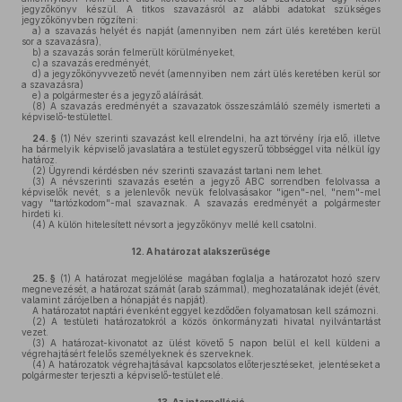
jegyzőkönyv készül. A titkos szavazásról az alábbi adatokat szükséges
jegyzőkönyvben rögzíteni:
a)
a szavazás helyét és napját (amennyiben nem zárt ülés keretében kerül
sor a szavazásra),
b)
a szavazás során felmerült körülményeket,
c)
a szavazás eredményét,
d)
a jegyzőkönyvvezető nevét (amennyiben nem zárt ülés keretében kerül sor
a szavazásra)
e)
a polgármester és a jegyző aláírását.
(8)
A szavazás eredményét a szavazatok összeszámláló személy ismerteti a
képviselő-testülettel.
24. §
(1)
Név szerinti szavazást kell elrendelni, ha azt törvény írja elő, illetve
ha bármelyik képviselő javaslatára a testület egyszerű többséggel vita nélkül így
határoz.
(2)
Ügyrendi kérdésben név szerinti szavazást tartani nem lehet.
(3)
A névszerinti szavazás esetén a jegyző ABC sorrendben felolvassa a
képviselők nevét, s a jelenlevők nevük felolvasásakor "igen"-nel, "nem"-mel
vagy "tartózkodom"-mal szavaznak. A szavazás eredményét a polgármester
hirdeti ki.
(4)
A külön hitelesített névsort a jegyzőkönyv mellé kell csatolni.
12.
A határozat alakszerűsége
25. §
(1)
A határozat megjelölése magában foglalja a határozatot hozó szerv
megnevezését, a határozat számát (arab számmal), meghozatalának idejét (évét,
valamint zárójelben a hónapját és napját).
A határozatot naptári évenként eggyel kezdődően folyamatosan kell számozni.
(2)
A testületi határozatokról a közös önkormányzati hivatal nyilvántartást
vezet.
(3)
A határozat-kivonatot az ülést követő 5 napon belül el kell küldeni a
végrehajtásért felelős személyeknek és szerveknek.
(4)
A határozatok végrehajtásával kapcsolatos előterjesztéseket, jelentéseket a
polgármester terjeszti a képviselő-testület elé.