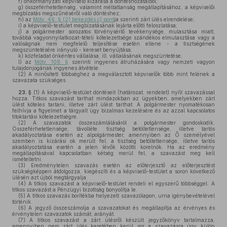
f)
önkormányzati képviselő kizárása a döntéshozatalból;
g)
összeférhetetlenség, valamint méltatlanság megállapításához, a képviselői
megbízatás megszűnéséről való döntéshez;
h)
az
Mötv. 46. § (2) bekezdés c) pont
ja szerinti zárt ülés elrendelése;
i)
a képviselő-testület megbízatásának lejárta előtti feloszlatása;
j)
a polgármester sorozatos törvénysértő tevékenysége, mulasztása miatt,
továbbá vagyonnyilatkozat-tételi kötelezettsége szándékos elmulasztása vagy a
valóságnak nem megfelelő teljesítése esetén ellene - a tisztségének
megszüntetésére irányuló - kereset benyújtása;
k)
közfeladat önkéntes vállalása, ill. vállalásának megszüntetése,
l)
az
Mötv. 108. §
szerinti ingyenes átruházására vagy nemzeti vagyon
tulajdonjogának ingyenes átvétele.
(2)
A minősített többséghez a megválasztott képviselők több mint felének a
szavazata szükséges.
23. §
(1)
A képviselő-testület döntéseit (határozat, rendelet) nyílt szavazással
hozza. Titkos szavazást tarthat mindazokban az ügyekben, amelyekben zárt
ülést köteles tartani, illetve zárt ülést tarthat. A polgármester nyomatékosan
felhívja a figyelmet a tárgyalt ügy bizalmas kezelésére és az azzal kapcsolatos
titoktartási kötelezettségre.
(2)
A szavazatok összeszámlálásáról a polgármester gondoskodik.
Összeférhetetlensége, távolléte, tisztség betöltetlensége, illetve tartós
akadályoztatása esetén az alpolgármester, amennyiben az Ő személyével
szemben is kizárási ok merült fel, a tisztség betöltetlensége, illetve tartós
akadályoztatása esetén a jelen lévők közötti korelnök. Ha az eredmény
megállapításával kapcsolatban kétség merül fel, a szavazást meg kell
ismételtetni.
(3)
Eredménytelen szavazás esetén az előterjesztő az előterjesztést
szükségképpen átdolgozza, kiegészíti és a képviselő-testület a soron következő
ülésén azt újból megtárgyalja.
(4)
A titkos szavazást a képviselő-testület rendeli el egyszerű többséggel. A
titkos szavazást a Pénzügyi bizottság bonyolítja le.
(5)
A titkos szavazás borítékba helyezett szavazólapon, urna igénybevételével
történik.
(6)
A jegyző összeszámolja a szavazatokat és megállapítja az érvényes és
érvénytelen szavazatok számát, arányát.
(7)
A titkos szavazást a zárt ülésről készült jegyzőkönyv tartalmazza,
amennyiben nem zárt ülés keretében kerül sor a szavazásra úgy külön