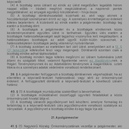
képviselőt.
(4)
A bizottság soros üléseit az elnök az ülést megelőzően legalább három
nappal előbb – írásbeli meghívó megküldésével, a napirendi pontok
megjelölésével, az anyagok egyidejű kiküldésével – hívja össze.
(5)
A bizottsági döntéshozatalból kizárható az, akit vagy akinek a
hozzátartozóját személyesen érinti az ügy. A személyes érintettséget az érdekelt
köteles bejelenteni. A kizárásról az elnök esetén a polgármester, bizottsági tag
esetén a bizottság dönt.
(6)
A bizottságok a polgármester és a bizottságok elnökeinek közös
kezdeményezésére együttes ülést is tarthatnak. Együttes ülés esetén a
bizottságok határozatképességét saját tagjaihoz viszonyítva kell megállapítani, a
határozatképes bizottságok az adott ügyről külön-külön szavaznak, a
határozatképtelen bizottságok pedig véleményt nyilvánítanak.
(7)
A bizottság azokban az esetekben tart zárt ülést, amelyekben azt a
13. §
(2) bekezdés
e kötelezővé teszi vagy megengedi. Döntéseiről azonban csak a
bizottság elnöke adhat tájékoztatást.
(8) A bizottság minden tagja köteles megőrizni az ülésen tudomására jutott
állami és szolgálati titkot, valamint figyelembe venni
az Alaptörvény
nek, a
Polgári Törvénykönyvnek és az Adatvédelmi törvénynek a magántitokra, üzleti
titokra és a személyes adatok védelmére vonatkozó rendelkezéseit.
39. §
A polgármester felfüggeszti a bizottság döntéseinek végrehajtását, ha az
ellentétes a képviselő-testület határozatával, vagy sérti az önkormányzat
érdekeit. A felfüggesztett döntésről a képviselő-testület a következő ülésén
határoz.
40. §
(1)
A bizottságok munkájukba szakértőket is bevonhatnak.
(2)
A bizottságok működésével összefüggő ügyviteli feladatokat a közös
önkormányzati hivatal látja el.
(3)
A bizottság üléseiről jegyzőkönyvet kell készíteni, amelyre formailag és
tartalmilag is a képviselő-testületi ülés jegyzőkönyvére vonatkozó szabályok az
irányadóak. A jegyzőkönyvet a bizottság elnöke és egy tagja írja alá.
21.
A polgármester
41. §
(1)
Nagykörű Község Önkormányzatának vezetője a polgármester, aki