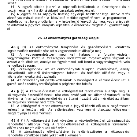
készít.
(4)
A jegyző köteles jelezni a képviselő-testületnek, a bizottságnak és a
polgármesternek, ha döntésüknél jogszabálysértést észlel.
(5)
A jegyzői és az aljegyzői tisztség egyidejű betöltetlensége, illetve tartós
akadályoztatásuk esetén a képviselő-testület egyetértésével a polgármester –
legfeljebb hat hónap időtartamra – helyettesítő jegyzőt bíz meg, vagy a jegyzői
feladatokat a jegyzőre irányuló képesítési előírásoknak megfelelő ügyintéző látja
el.
25.
Az önkormányzat gazdasági alapjai
46. §
(1)
Az önkormányzat tulajdonára és gazdálkodására vonatkozó
legalapvetőbb rendelkezéseket a vagyonrendelet állapítja meg.
(2)
A vagyonrendeletben meg kell határozni a forgalomképtelen
vagyontárgyak körét, a törzsvagyon korlátozottan forgalomképes tárgyait és
azokat a feltételeket, amelyekre figyelemmel kell lenni a vagyontárgyakról való
rendelkezés során.
(3)
Törzsvagyonnak az az önkormányzati tulajdon nyilvánítható, amely
közvetlenül kötelező önkormányzati feladat- és hatáskör ellátását, vagy a
közhatalom gyakorlását szolgálja.
(4)
Az önkormányzat gazdálkodásának biztonságáért a képviselő-testület, a
gazdálkodás szabályszerűségéért a polgármester felelős.
47. §
(1)
A képviselő-testület a költségvetését rendeletben állapítja meg. A
költségvetés összeállításának részletes szabályait az államháztartásról szóló
törvény, a finanszírozás rendjét és az állami hozzájárulás mértékét az állami
költségvetési törvény határozza meg.
(2)
A költségvetési rendelettervezetet a jegyző készíti elő és a polgármester
terjeszti a testület elé. Az előterjesztést valamennyi bizottság előzetesen
megtárgyalja és véleményezi.
48. §
(1)
A költségvetési évet követően a képviselő-testület zárszámadását
rendeletben állapítja meg. A rendelettervezetet a költségvetési törvényben
előírtaknak megfelelően kell elkészíteni.
(2)
A zárszámadás előkészítésére és előterjesztésére a költségvetési
rendeletre vonatkozó szabályokat kell alkalmazni.