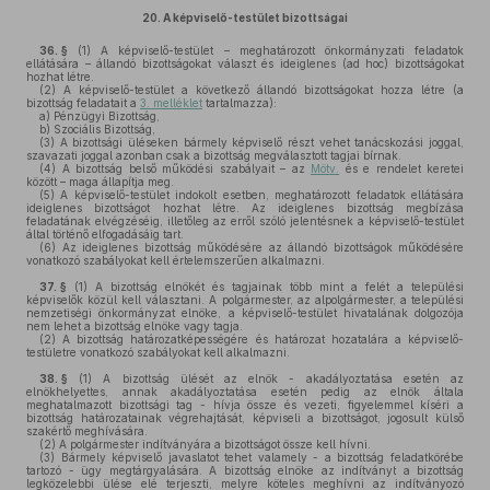
20.
A képviselő-testület bizottságai
36. §
(1)
A képviselő-testület – meghatározott önkormányzati feladatok
ellátására – állandó bizottságokat választ és ideiglenes (ad hoc) bizottságokat
hozhat létre.
(2)
A képviselő-testület a következő állandó bizottságokat hozza létre (a
bizottság feladatait a
3. melléklet
tartalmazza):
a)
Pénzügyi Bizottság,
b)
Szociális Bizottság,
(3)
A bizottsági üléseken bármely képviselő részt vehet tanácskozási joggal,
szavazati joggal azonban csak a bizottság megválasztott tagjai bírnak.
(4)
A bizottság belső működési szabályait – az
Mötv.
és e rendelet keretei
között – maga állapítja meg.
(5)
A képviselő-testület indokolt esetben, meghatározott feladatok ellátására
ideiglenes bizottságot hozhat létre. Az ideiglenes bizottság megbízása
feladatának elvégzéséig, illetőleg az erről szóló jelentésnek a képviselő-testület
által történő elfogadásáig tart.
(6)
Az ideiglenes bizottság működésére az állandó bizottságok működésére
vonatkozó szabályokat kell értelemszerűen alkalmazni.
37. §
(1)
A bizottság elnökét és tagjainak több mint a felét a települési
képviselők közül kell választani. A polgármester, az alpolgármester, a települési
nemzetiségi önkormányzat elnöke, a képviselő-testület hivatalának dolgozója
nem lehet a bizottság elnöke vagy tagja.
(2)
A bizottság határozatképességére és határozat hozatalára a képviselő-
testületre vonatkozó szabályokat kell alkalmazni.
38. §
(1)
A bizottság ülését az elnök - akadályoztatása esetén az
elnökhelyettes, annak akadályoztatása esetén pedig az elnök általa
meghatalmazott bizottsági tag - hívja össze és vezeti, figyelemmel kíséri a
bizottság határozatainak végrehajtását, képviseli a bizottságot, jogosult külső
szakértő meghívására.
(2)
A polgármester indítványára a bizottságot össze kell hívni.
(3)
Bármely képviselő javaslatot tehet valamely - a bizottság feladatkörébe
tartozó - ügy megtárgyalására. A bizottság elnöke az indítványt a bizottság
legközelebbi ülése elé terjeszti, melyre köteles meghívni az indítványozó