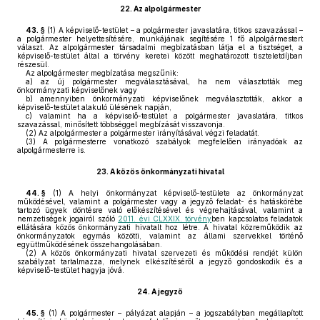
22.
Az alpolgármester
43. §
(1)
A képviselő-testület – a polgármester javaslatára, titkos szavazással –
a polgármester helyettesítésére, munkájának segítésére 1 fő alpolgármestert
választ. Az alpolgármester társadalmi megbízatásban látja el a tisztséget, a
képviselő-testület által a törvény keretei között meghatározott tiszteletdíjban
részesül.
Az alpolgármester megbízatása megszűnik:
a)
az új polgármester megválasztásával, ha nem választották meg
önkormányzati képviselőnek vagy
b)
amennyiben önkormányzati képviselőnek megválasztották, akkor a
képviselő-testület alakuló ülésének napján,
c)
valamint ha a képviselő-testület a polgármester javaslatára, titkos
szavazással, minősített többséggel megbízását visszavonja.
(2)
Az alpolgármester a polgármester irányításával végzi feladatát.
(3) A polgármesterre vonatkozó szabályok megfelelően irányadóak az
alpolgármesterre is.
23.
A közös önkormányzati hivatal
44. §
(1)
A helyi önkormányzat képviselő-testülete az önkormányzat
működésével, valamint a polgármester vagy a jegyző feladat- és hatáskörébe
tartozó ügyek döntésre való előkészítésével és végrehajtásával, valamint a
nemzetiségek jogairól szóló
2011. évi CLXXIX. törvény
ben kapcsolatos feladatok
ellátására közös önkormányzati hivatalt hoz létre. A hivatal közreműködik az
önkormányzatok egymás közötti, valamint az állami szervekkel történő
együttműködésének összehangolásában.
(2)
A közös önkormányzati hivatal szervezeti és működési rendjét külön
szabályzat tartalmazza, melynek elkészítéséről a jegyző gondoskodik és a
képviselő-testület hagyja jóvá.
24.
A jegyző
45. §
(1)
A polgármester – pályázat alapján – a jogszabályban megállapított