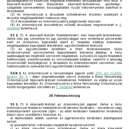
gazdaságosabb és ésszerűbb megoldása érdekében társulásokban vesz részt. A
képviselő-testület más települések képviselő-testületeivel, gazdasági-,
szolgáltató szervezetekkel, közszolgáltatást nyújtó intézményekkel alakíthat ki
társulásokat.
(2)
Az önkormányzat a társulások működésének részletes szabályait a
társulási megállapodásban határozza meg.
(3)
A társulásokban az önkormányzatot a polgármester képviseli.
(4)
Az önkormányzat részvételével működő társulások megnevezését a
4.
melléklet
tartalmazza.
52. §
(1)
A képviselő-testület feladatköreiben más képviselő-testületekkel,
illetve más jogi személlyel és jogi személyiséggel nem rendelkező szervezettel
eseti és rendszeres kapcsolatot alakít ki, feladatai ellátása érdekében
megállapodásos kapcsolatok létesítésére, együttműködésre törekszik.
(2)
Az együttműködés keretében a felek tanácskozásokat, közös
rendezvényeket szervezhetnek tapasztalataik kölcsönös átadása, a helyi
sajátosságoknak megfelelő szervezeti megoldások, kulturális és egyéb feladataik
hatékonyabb, eredményesebb és színvonalasabb ellátása, valamint a lakosság
önszerveződő közösségeivel, a társadalmi és érdekképviseleti szervekkel való
hatékonyabb és szélesebb körű együttműködés érdekében.
52/A. §
Az önkormányzat a nemzetiségek jogairól szóló
2011. évi CLXXIX.
törvény 80. §
- ában meghatározottak szerint biztosítja a Roma Nemzetiségi
Önkormányzat Képviselő-testület működésének feltételeit, és ellátja az ezzel
kapcsolatos teendőket. Az Önkormányzat és a Roma Nemzetiségi Önkormányzat
közötti közigazgatási szerződés az
5. melléklet
tartalmazza.
28.
Felterjesztési jog
53. §
(1)
A képviselő-testület az önkormányzati jogokat, illetve a helyi
önkormányzat feladat és hatáskörét érintő bármely kérdésben - közvetlenül vagy
érdekképviseleti szervezete útján - az adott kérdésben hatáskörrel rendelkező
állami szerv vezetőjéhez fordulhat, és
a)
tájékoztatást, adatot, szakmai és jogértelmezési kérdésben állásfoglalást
kérhet,
b)
javaslatot tehet, intézkedés megtételét kezdeményezheti,
c)
az általa irányított szerv működésével, illetve az általa kibocsátott