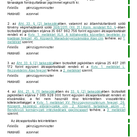
társaságok forrásjuttatásai jogcímmel egészíti ki;
Felelős:
pénzügyminiszter
Határidő:
azonnal
2.
az
Áht. 33. § (2) bekezdés
ében, valamint az államháztartásról szóló
törvény végrehajtásáról szóló
368/2011. (XII. 31.) Korm. rendelet 153. §
-ában
biztosított jogkörében eljárva 35 667 962 756 forint egyszeri átcsoportosítását
rendeli el a
Kvtv. 1. melléklet XLII. A költségvetés közvetlen bevételei és
kiadásai fejezet, 45. Központi Maradványelszámolási Alap cím
terhére, az
1.
melléklet
szerint;
Felelős:
pénzügyminiszter
Határidő:
azonnal
3.
az
Áht. 33. § (2) bekezdés
ében biztosított jogkörében eljárva 25 407 281
172 forint egyszeri átcsoportosítását rendeli el a
Kvtv. 1. melléklet L.
Rezsivédelmi Alap fejezet
terhére, a
2. melléklet
szerint;
Felelős:
pénzügyminiszter
Határidő:
azonnal
4.
az
Áht. 21. § (1) bekezdés
ében és
33. § (2) bekezdés
ében biztosított
jogkörében eljárva 7 085 928 000 forint egyszeri átcsoportosítását rendeli el
elszámolási, a fel nem használt rész tekintetében visszatérítési
kötelezettséggel a
Kvtv. 1. melléklet XV. Pénzügyminisztérium fejezet, 26.
Központi kezelésű előirányzatok cím, 2. Központi tartalékok alcím, 7.
Rendkívüli kormányzati intézkedések jogcímcsoport
terhére, a
3. melléklet
szerint;
Az átcsoportosítás tekintetében
Felelős:
pénzügyminiszter
Határidő:
azonnal