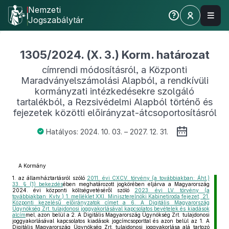
Nemzeti
Jogszabálytár
1305/2024. (X. 3.) Korm. határozat
címrendi módosításról, a Központi
Maradványelszámolási Alapból, a rendkívüli
kormányzati intézkedésekre szolgáló
tartalékból, a Rezsivédelmi Alapból történő és
fejezetek közötti előirányzat-átcsoportosításról
Hatályos: 2024. 10. 03. – 2027. 12. 31.
A Kormány
1.
az államháztartásról szóló
2011. évi CXCV. törvény (a továbbiakban: Áht.)
33. § (1) bekezdés
ében meghatározott jogkörében eljárva a Magyarország
2024. évi központi költségvetéséről szóló
2023. évi LV. törvény (a
továbbiakban: Kvtv.) 1. melléklet XXI. Miniszterelnöki Kabinetiroda fejezet, 21.
Központi kezelésű előirányzatok címet a 6. A Digitális Magyarország
Ügynökség Zrt. tulajdonosi joggyakorlásával kapcsolatos bevételek és kiadások
alcím
mel, azon belül a 2. A Digitális Magyarország Ügynökség Zrt. tulajdonosi
joggyakorlásával kapcsolatos kiadások jogcímcsoporttal és azon belül az 1. A
Digitális Magyarország Ügynökség Zrt. tulajdonosi joggyakorlása alá tartozó