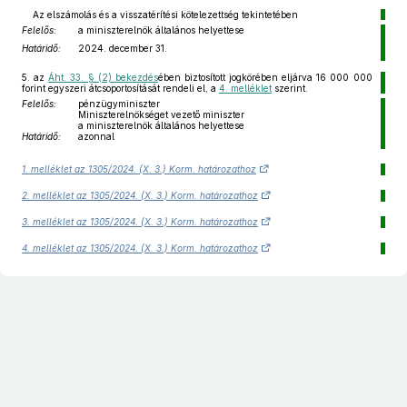
Az elszámolás és a visszatérítési kötelezettség tekintetében
Felelős:
a miniszterelnök általános helyettese
Határidő:
2024. december 31.
5.
az
Áht. 33. § (2) bekezdés
ében biztosított jogkörében eljárva 16 000 000
forint egyszeri átcsoportosítását rendeli el, a
4. melléklet
szerint.
Felelős:
pénzügyminiszter
Miniszterelnökséget vezető miniszter
a miniszterelnök általános helyettese
Határidő:
azonnal
1. melléklet az 1305/2024. (X. 3.) Korm. határozathoz
2. melléklet az 1305/2024. (X. 3.) Korm. határozathoz
3. melléklet az 1305/2024. (X. 3.) Korm. határozathoz
4. melléklet az 1305/2024. (X. 3.) Korm. határozathoz