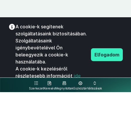
A cookie-k segítenek
szolgáltatásaink biztosításában.
Szolgáltatásaink
igénybevételével Ön
beleegyezik a cookie-k
Elfogadom
használatába.
A cookie-k kezeléséről
részletesebb információt
ide
kattintva olvashat.
Szerkezet
Keresés
Megnyitottak
Eszköztár
Változások