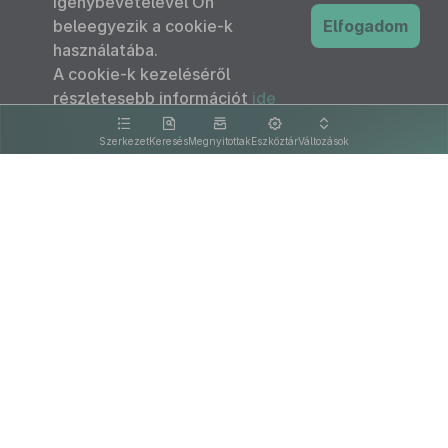
igénybevételével Ön
beleegyezik a cookie-k
Elfogadom
használatába.
A cookie-k kezeléséről
részletesebb információt
ide
kattintva olvashat.
Szerkezet
Keresés
Megnyitottak
Eszköztár
Változások
Kapcsolat