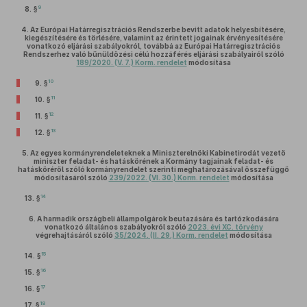
9
8. §
4.
Az Európai Határregisztrációs Rendszerbe bevitt adatok helyesbítésére,
kiegészítésére és törlésére, valamint az érintett jogainak érvényesítésére
vonatkozó eljárási szabályokról, továbbá az Európai Határregisztrációs
Rendszerhez való bűnüldözési célú hozzáférés eljárási szabályairól szóló
189/2020. (V. 7.) Korm. rendelet
módosítása
10
9. §
11
10. §
12
11. §
13
12. §
5.
Az egyes kormányrendeleteknek a Miniszterelnöki Kabinetirodát vezető
miniszter feladat- és hatáskörének a Kormány tagjainak feladat- és
hatásköréről szóló kormányrendelet szerinti meghatározásával összefüggő
módosításáról szóló
239/2022. (VI. 30.) Korm. rendelet
módosítása
14
13. §
6.
A harmadik országbeli állampolgárok beutazására és tartózkodására
vonatkozó általános szabályokról szóló
2023. évi XC. törvény
végrehajtásáról szóló
35/2024. (II. 29.) Korm. rendelet
módosítása
15
14. §
16
15. §
17
16. §
18
17. §