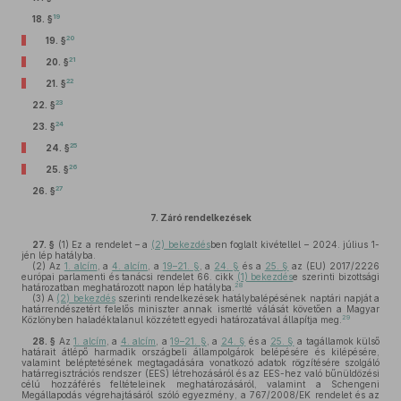
19
18. §
20
19. §
21
20. §
22
21. §
23
22. §
24
23. §
25
24. §
26
25. §
27
26. §
7.
Záró rendelkezések
27. §
(1)
Ez a rendelet – a
(2) bekezdés
ben foglalt kivétellel – 2024. július 1-
jén lép hatályba.
(2)
Az
1. alcím
, a
4. alcím
, a
19–21. §
, a
24. §
és a
25. §
az (EU) 2017/2226
európai parlamenti és tanácsi rendelet 66. cikk
(1) bekezdés
e szerinti bizottsági
28
határozatban meghatározott napon lép hatályba.
(3)
A
(2) bekezdés
szerinti rendelkezések hatálybalépésének naptári napját a
határrendészetért felelős miniszter annak ismertté válását követően a Magyar
29
Közlönyben haladéktalanul közzétett egyedi határozatával állapítja meg.
28. §
Az
1. alcím
, a
4. alcím
, a
19–21. §
, a
24. §
és a
25. §
a tagállamok külső
határait átlépő harmadik országbeli állampolgárok belépésére és kilépésére,
valamint beléptetésének megtagadására vonatkozó adatok rögzítésére szolgáló
határregisztrációs rendszer (EES) létrehozásáról és az EES-hez való bűnüldözési
célú hozzáférés feltételeinek meghatározásáról, valamint a Schengeni
Megállapodás végrehajtásáról szóló egyezmény, a 767/2008/EK rendelet és az