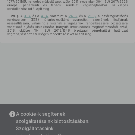
1077/2011/EU rendelet módosításáról szóló, 2017. november 30-i (EU) 2017/2226
európai parlamenti és tanácsi rendelet végrehajtásához szükséges
rendelkezéseket állapít meg.
29. §
A
3. §
és a
4. §
, valamint a
24. §
és a
25. §
a határregisztrációs
rendszerben (EES) túltartózkodóként azonosított személyek listájának
összeállítására, valamint e listának a tagállamok rendelkezésére bocsátására
vonatkozó eljárás kialakítására irányuló intézkedések meghatározásáról szóló,
2018. október 15-i (EU) 2018/1548 bizottsági végrehajtási határozat
végrehajtásához szükséges rendelkezéseket állapít meg.
A cookie-k segítenek
szolgáltatásaink biztosításában.
Szolgáltatásaink