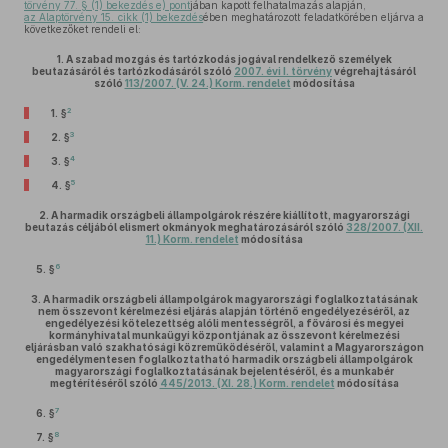
törvény 77. § (1) bekezdés e) pont
jában kapott felhatalmazás alapján,
az Alaptörvény 15. cikk (1) bekezdés
ében meghatározott feladatkörében eljárva a
következőket rendeli el:
1.
A szabad mozgás és tartózkodás jogával rendelkező személyek
beutazásáról és tartózkodásáról szóló
2007. évi I. törvény
végrehajtásáról
szóló
113/2007. (V. 24.) Korm. rendelet
módosítása
2
1. §
3
2. §
4
3. §
5
4. §
2.
A harmadik országbeli állampolgárok részére kiállított, magyarországi
beutazás céljából elismert okmányok meghatározásáról szóló
328/2007. (XII.
11.) Korm. rendelet
módosítása
6
5. §
3.
A harmadik országbeli állampolgárok magyarországi foglalkoztatásának
nem összevont kérelmezési eljárás alapján történő engedélyezéséről, az
engedélyezési kötelezettség alóli mentességről, a fővárosi és megyei
kormányhivatal munkaügyi központjának az összevont kérelmezési
eljárásban való szakhatósági közreműködéséről, valamint a Magyarországon
engedélymentesen foglalkoztatható harmadik országbeli állampolgárok
magyarországi foglalkoztatásának bejelentéséről, és a munkabér
megtérítéséről szóló
445/2013. (XI. 28.) Korm. rendelet
módosítása
7
6. §
8
7. §