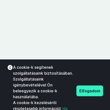
A cookie-k segítenek
szolgáltatásaink biztosításában.
Szolgáltatásaink
igénybevételével Ön
beleegyezik a cookie-k
Elfogadom
használatába.
A cookie-k kezeléséről
részletesebb információt
ide