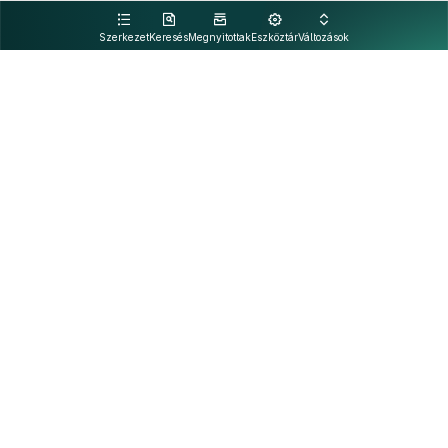
kattintva olvashat.
Szerkezet
Keresés
Megnyitottak
Eszköztár
Változások
Kapcsolat
Felhasználási feltételek
PDF
Akadálymentesítési nyilatkozat
Adatkezelési tájékoztató