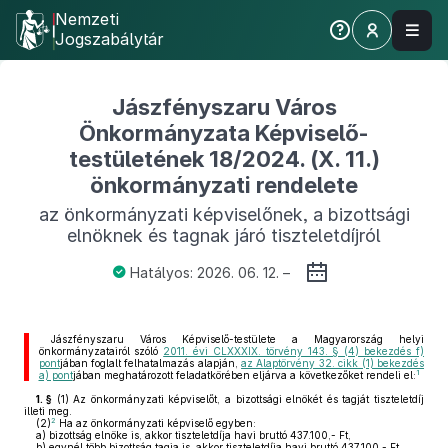
Nemzeti
Jogszabálytár
Jászfényszaru Város
Önkormányzata Képviselő-
testületének 18/2024. (X. 11.)
önkormányzati rendelete
az önkormányzati képviselőnek, a bizottsági
elnöknek és tagnak járó tiszteletdíjról
Hatályos: 2026. 06. 12. –
Jászfényszaru Város Képviselő-testülete a Magyarország helyi
önkormányzatairól szóló
2011. évi CLXXXIX. törvény 143. § (4) bekezdés f)
pont
jában foglalt felhatalmazás alapján,
az Alaptörvény 32. cikk (1) bekezdés
1
a) pont
jában meghatározott feladatkörében eljárva a következőket rendeli el:
1. §
(1)
Az önkormányzati képviselőt, a bizottsági elnökét és tagját tiszteletdíj
illeti meg.
2
(2)
Ha az önkormányzati képviselő egyben:
a)
bizottság elnöke is, akkor tiszteletdíja havi bruttó 437.100,- Ft,
b)
egynél több bizottság tagja is, akkor tiszteletdíja havi bruttó 437.100,- Ft,