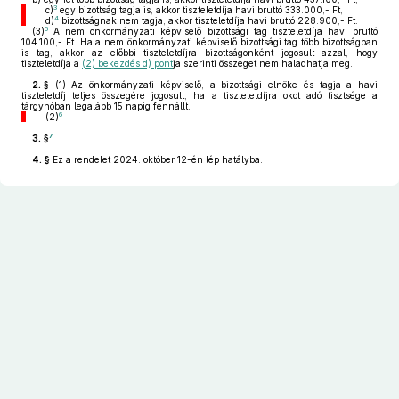
3
c)
egy bizottság tagja is, akkor tiszteletdíja havi bruttó 333.000,- Ft,
4
d)
bizottságnak nem tagja, akkor tiszteletdíja havi bruttó 228.900,- Ft.
5
(3)
A nem önkormányzati képviselő bizottsági tag tiszteletdíja havi bruttó
104.100,- Ft. Ha a nem önkormányzati képviselő bizottsági tag több bizottságban
is tag, akkor az előbbi tiszteletdíjra bizottságonként jogosult azzal, hogy
tiszteletdíja a
(2) bekezdés d) pont
ja szerinti összeget nem haladhatja meg.
2. §
(1)
Az önkormányzati képviselő, a bizottsági elnöke és tagja a havi
tiszteletdíj teljes összegére jogosult, ha a tiszteletdíjra okot adó tisztsége a
tárgyhóban legalább 15 napig fennállt.
6
(2)
7
3. §
4. §
Ez a rendelet 2024. október 12-én lép hatályba.