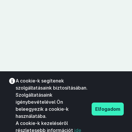
A cookie-k segítenek
szolgáltatásaink biztosításában.
Szolgáltatásaink
igénybevételével Ön
beleegyezik a cookie-k
Elfogadom
használatába.
A cookie-k kezeléséről
részletesebb információt
ide