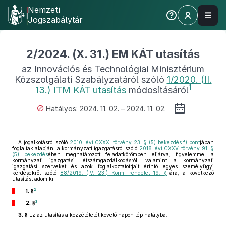
Nemzeti
Jogszabálytár
2/2024. (X. 31.) EM KÁT utasítás
az Innovációs és Technológiai Minisztérium
Közszolgálati Szabályzatáról szóló
1/2020. (II.
1
13.) ITM KÁT utasítás
módosításáról
Hatályos: 2024. 11. 02. – 2024. 11. 02.
A jogalkotásról szóló
2010. évi CXXX. törvény 23. § (5) bekezdés f) pont
jában
foglaltak alapján, a kormányzati igazgatásról szóló
2018. évi CXXV. törvény 91. §
(5) bekezdés
ében meghatározott feladatkörömben eljárva, figyelemmel a
kormányzati igazgatási létszámgazdálkodásról, valamint a kormányzati
igazgatási szerveket és azok foglalkoztatottjait érintő egyes személyügyi
kérdésekről szóló
88/2019. (IV. 23.) Korm. rendelet 19. §
-ára, a következő
utasítást adom ki:
2
1. §
3
2. §
3. §
Ez az utasítás a közzétételét követő napon lép hatályba.