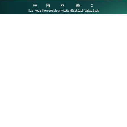
kattintva olvashat.
Szerkezet
Keresés
Megnyitottak
Eszköztár
Változások
Kapcsolat
Felhasználási feltételek
PDF
Akadálymentesítési nyilatkozat
Adatkezelési tájékoztató