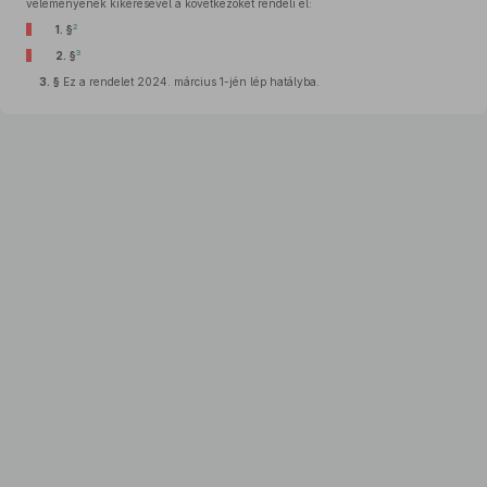
véleményének kikérésével a következőket rendeli el:
2
1. §
3
2. §
3. §
Ez a rendelet 2024. március 1-jén lép hatályba.