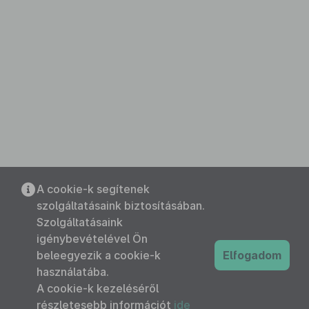
A cookie-k segítenek
szolgáltatásaink biztosításában.
Szolgáltatásaink
igénybevételével Ön
beleegyezik a cookie-k
Elfogadom
használatába.
A cookie-k kezeléséről
részletesebb információt
ide