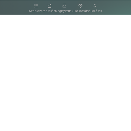
kattintva olvashat.
Szerkezet
Keresés
Megnyitottak
Eszköztár
Változások
Kapcsolat
Felhasználási feltételek
PDF
Akadálymentesítési nyilatkozat
Adatkezelési tájékoztató