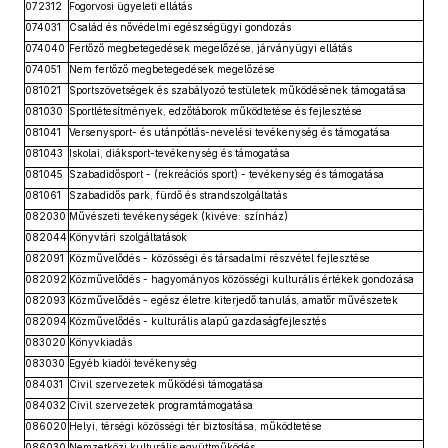
072312
Fogorvosi ügyeleti ellátás
074031
Család és nővédelmi egészségügyi gondozás
074040
Fertőző megbetegedések megelőzése, járványügyi ellátás
074051
Nem fertőző megbetegedések megelőzése
081021
Sportszövetségek és szabályozó testületek működésének támogatása
081030
Sportlétesítmények, edzőtáborok működtetése és fejlesztése
081041
Versenysport- és utánpótlás-nevelési tevékenység és támogatása
081043
Iskolai, diáksport-tevékenység és támogatása
081045
Szabadidősport - (rekreációs sport) - tevékenység és támogatása
081061
Szabadidős park, fürdő és strandszolgáltatás
082030
Művészeti tevékenységek (kivéve: színház)
082044
Könyvtári szolgáltatások
082091
Közművelődés - közösségi és társadalmi részvétel fejlesztése
082092
Közművelődés - hagyományos közösségi kulturális értékek gondozása
082093
Közművelődés - egész életre kiterjedő tanulás, amatőr művészetek
082094
Közművelődés - kulturális alapú gazdaságfejlesztés
083020
Könyvkiadás
083030
Egyéb kiadói tevékenység
084031
Civil szervezetek működési támogatása
084032
Civil szervezetek programtámogatása
086020
Helyi, térségi közösségi tér biztosítása, működtetése
086030
Nemzetközi kulturális együttműködés