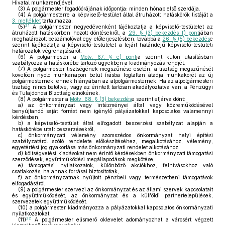
Hivatal munkarendjével.
(3)
A polgármester fogadóórájának időpontja: minden hónap első szerdája.
(4)
A polgármesterre a képviselő-testület által átruházott hatáskörök listáját a
3. melléklet
tartalmazza.
21
(5)
A polgármester negyedévenként tájékoztatja a képviselő-testületet az
átruházott hatáskörben hozott döntésekről, a
29. § (3) bekezdés f) pont
jában
meghatározott beszámolóval egy előterjesztésben, továbbá a
26. § (5) bekezdés
e
szerint tájékoztatja a képviselő-testületet a lejárt határidejű képviselő-testületi
határozatok végrehajtásáról.
(6)
A polgármester a
Mötv. 67. § e) pont
ja szerint külön utasításban
szabályozza a hatáskörébe tartozó ügyekben a kiadmányozás rendjét.
(7)
A polgármester tisztségének megszűnése esetén, a tisztség megszűnését
követően nyolc munkanapon belül írásba foglaltan átadja munkakörét az új
polgármesternek, ennek hiányában az alpolgármesternek. Ha az alpolgármesteri
tisztség nincs betöltve, vagy az érintett tartósan akadályoztatva van, a Pénzügyi
és Tulajdonosi Bizottság elnökének.
(8)
A polgármester a
Mötv. 68. § (3) bekezdés
e szerint eljárva dönt:
a)
az önkormányzat vagy intézményei által vagy közreműködésével
benyújtandó saját forrást nem igénylő pályázatokkal kapcsolatos valamennyi
kérdésben,
b)
a képviselő-testület által elfogadott beszerzési szabályzat alapján a
hatáskörébe utalt beszerzésekről,
c)
önkormányzati vélemény szomszédos önkormányzat helyi építési
szabályzatáról szóló rendelete előkészítéséhez, megalkotásához, vélemény,
egyetértési jog gyakorlása más önkormányzati rendelet alkotásához.
d)
költségvetési kiadásokat nem érintő kérdésekben önkormányzati támogatási
szerződések, együttműködési megállapodások megkötése,
e)
támogatási nyilatkozatok, különböző akciókhoz, felhívásokhoz való
csatlakozás, ha annak forrásai biztosítottak,
f)
az önkormányzatnak nyújtott pénzbeli vagy természetbeni támogatások
elfogadásáról
(9)
a polgármester szervezi az önkormányzat és az állami szervek kapcsolatait
és együttműködését, az önkormányzat és a külföldi partnertelepülések,
szervezetek együttműködését.
(10)
a polgármester kiadmányozza a pályázatokkal kapcsolatos önkormányzati
nyilatkozatokat.
22
(11)
A polgármester elismerő oklevelet adományozhat a városért végzett