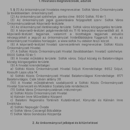
1.
Hivatalos megnevezések, adatok
1. §
(1)
Az önkormányzat hivatalos megnevezése: Siófok Város Önkormányzata
(a továbbiakban: önkormányzat).
(2)
Az önkormányzat székhelye, pontos címe: 8600 Siófok, Fő tér 1.
(3)
Az önkormányzati jogok gyakorlására feljogosított szerv: Siófok Város
Önkormányzatának Képviselő-testülete.
(4)
Az önkormányzat illetékességi területe: Siófok város közigazgatási területe.
(5)
A képviselő-testület polgármesterből és 11 fő települési képviselőből áll. A
képviselő-testület tagjainak, valamint a bizottságok tagjainak aktuális
névjegyzékét a jegyző az önkormányzat hirdetőtáblájára függeszti ki, és az
önkormányzat hivatalos honlapján, a www.siofok.hu oldalon teszi közzé.
(6)
A képviselő-testület hivatali szervezetének megnevezése: Siófoki Közös
Önkormányzati Hivatal.
(7)
A Siófoki Közös Önkormányzati Hivatal (továbbiakban: hivatal) székhelye:
8600 Siófok Fő tér 1.
(8)
A hivatal működési területe: Siófok város, Siójut község és Balatonvilágos
község közigazgatási területe.
(9)
A hivatal kirendeltségei:
a)
Siófoki Közös Önkormányzati Hivatal Siójuti Kirendeltsége: 8652 Siójut,
Kossuth Lajos utca 14.
b)
Siófoki Közös Önkormányzati Hivatal Balatonvilágosi Kirendeltsége: 8171
Balatonvilágos, Csók István sétány 38.
(10)
A hivatal működésének szabályairól a Siófoki Közös Önkormányzati
Hivatal Szervezeti és Működési Szabályzata rendelkezik.
(11)
Siófok Város Önkormányzatának intézményei:
a)
Siófoki Közös Önkormányzati Hivatal
b)
Kálmán Imre Művelődési Központ
c)
Balatoni Regionális Történeti Kutatóintézet, Könyvtár és Kálmán Imre
Emlékház
d)
Siófoki Napsugár Óvoda
e)
Siófok Város Csicsergő Bölcsődéje
f)
Siófok Város Gondozási Központja
2.
Az önkormányzat jelképei és kitüntetései