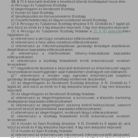
29. §
(1)
A képviselő-testülete a következő állandó bizottságokat hozza létre:
a)
Pénzügyi és Tulajdonosi Bizottság
b)
Idegenforgalmi és Rendészeti Bizottság
c)
Humán és Sport Bizottság
d)
Városfejlesztési és Környezetvédelmi Bizottság
e)
Összeférhetetlenségi és Vagyonnyilatkozat-kezelő Bizottság.
(2)
A Pénzügyi és Tulajdonosi Bizottság létszáma 8 fő. Elnökből és 7 tagból áll,
akik közül az elnök és 4 tag települési képviselő, 3 tag nem települési képviselő.
(3)
A Pénzügyi és Tulajdonosi Bizottság feladatai a
21. § (5) bekezdés
ében
foglaltakon túl:
a)
véleményezi a pénzügyi vonatkozású előterjesztéseket,
b)
véleményezi a helyi adóra vonatkozó előterjesztéseket,
c)
véleményezi az intézményalapítással, gazdasági társaságok alapításával,
átalakításával kapcsolatos előterjesztéseket,
d)
véleményezi a hitelfelvétellel, kötvény-kibocsájtással kapcsolatos
előterjesztéseket,
e)
véleményezi a bizottság feladatkörét érintő önkormányzati rendelet-
tervezeteket,
19
f)
negyedévente beszámol a képviselő-testületnek az önkormányzati vagyon
hasznosításával összefüggésben saját hatáskörben jóváhagyott szerződésekről,
20
g)
véleményezi a részben vagy egészben önkormányzati tulajdonú
gazdasági társaságok felügyelőbizottsági elnökeinek beszámolóit.
(4)
Az Idegenforgalmi és Rendészeti Bizottság létszáma: 8 fő. Elnökből és 7
tagból áll, akik közül az elnök és 4 tag települési képviselő, 3 tag nem települési
képviselő.
(5)
Az Idegenforgalmi és Rendészeti Bizottság feladatai:
a)
véleményezi az idegenforgalommal, a turizmussal, a település marketing
stratégiájával kapcsolatos előterjesztéseket,
b)
véleményezi az idegenforgalmi szezonra történő felkészüléssel, valamint
szezonról készült beszámolókkal kapcsolatos előterjesztéseket,
c)
véleményezi az idegenforgalmi, rendészeti tárgyú előterjesztéseket,
d)
véleményezi a bizottság feladatkörét érintő önkormányzati rendelet-
tervezeteket.
(6)
A Humán és Sport Bizottság létszáma: 9 fő. Elnökből és 8 tagból áll, akik
közül az elnök és 4 tag települési képviselő, 4 tag nem települési képviselő.
(7)
A Humán és Sport Bizottság feladatai:
a)
véleményezi az önkormányzati intézmények intézményvezetői pályázatait,