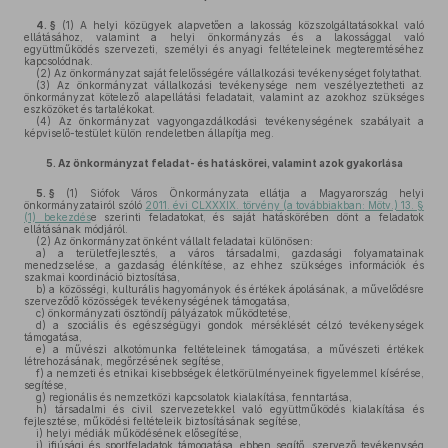
4. §
(1)
A helyi közügyek alapvetően a lakosság közszolgáltatásokkal való
ellátásához, valamint a helyi önkormányzás és a lakossággal való
együttműködés szervezeti, személyi és anyagi feltételeinek megteremtéséhez
kapcsolódnak.
(2)
Az önkormányzat saját felelősségére vállalkozási tevékenységet folytathat.
(3)
Az önkormányzat vállalkozási tevékenysége nem veszélyeztetheti az
önkormányzat kötelező alapellátási feladatait, valamint az azokhoz szükséges
eszközöket és tartalékokat.
(4)
Az önkormányzat vagyongazdálkodási tevékenységének szabályait a
képviselő-testület külön rendeletben állapítja meg.
5.
Az önkormányzat feladat- és hatáskörei, valamint azok gyakorlása
5. §
(1)
Siófok Város Önkormányzata ellátja a Magyarország helyi
önkormányzatairól szóló
2011. évi CLXXXIX. törvény (a továbbiakban: Mötv.) 13. §
(1) bekezdés
e szerinti feladatokat, és saját hatáskörében dönt a feladatok
ellátásának módjáról.
(2)
Az önkormányzat önként vállalt feladatai különösen:
a)
a területfejlesztés, a város társadalmi, gazdasági folyamatainak
menedzselése, a gazdaság élénkítése, az ehhez szükséges információk és
szakmai koordináció biztosítása,
b)
a közösségi, kulturális hagyományok és értékek ápolásának, a művelődésre
szerveződő közösségek tevékenységének támogatása,
c)
önkormányzati ösztöndíj pályázatok működtetése,
d)
a szociális és egészségügyi gondok mérséklését célzó tevékenységek
támogatása,
e)
a művészi alkotómunka feltételeinek támogatása, a művészeti értékek
létrehozásának, megőrzésének segítése,
f)
a nemzeti és etnikai kisebbségek életkörülményeinek figyelemmel kísérése,
segítése,
g)
regionális és nemzetközi kapcsolatok kialakítása, fenntartása,
h)
társadalmi és civil szervezetekkel való együttműködés kialakítása és
fejlesztése, működési feltételeik biztosításának segítése,
i)
helyi médiák működésének elősegítése,
j)
ifjúsági és sportfeladatok támogatása, ebben segítő, szervező tevékenység