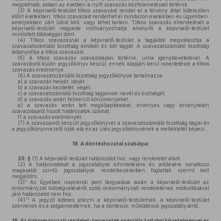
megoldható, abban az esetben a nyílt szavazás kézfelemeléssel történik.
(3)
A képviselő-testület titkos szavazást rendel el a törvény által kötelezően
előírt esetekben, titkos szavazást rendelhet el mindazon esetekben és ügyekben,
amelyekben zárt ülést kell, vagy lehet tartani. Titkos szavazás elrendelését a
képviselő-testület negyede indítványozhatja, amelyről a képviselő-testület
minősített többséggel dönt.
(4)
Titkos szavazásnál a képviselő-testület a tagjaiból megválasztja a
szavazatszámláló bizottság elnökét és két tagját. A szavazatszámláló bizottság
lebonyolítja a titkos szavazást.
(5)
A titkos szavazás szavazólapon történik, urna igénybevételével. A
szavazásról külön jegyzőkönyv készül, ennek alapján kerül ismertetésre a titkos
szavazás eredménye.
(6)
A szavazatszámláló bizottság jegyzőkönyve tartalmazza:
a)
a szavazás helyét, idejét,
b)
a szavazás kezdetét, végét,
c)
a szavazatszámláló bizottság tagjainak nevét és tisztségét,
d)
a szavazás során felmerült körülményeket,
e)
a szavazás során tett megállapításokat, érvényes vagy érvénytelen
szavazólapról hozott határozatok számát,
f)
a szavazás eredményét.
(7)
A szavazásról készült jegyzőkönyvet a szavazatszámláló bizottság tagjai és
a jegyzőkönyvvezető írják alá és az ülés jegyzőkönyvének a mellékletét képezi.
18.
A döntéshozatal szabályai
20. §
(1)
A képviselő-testület határozatot hoz, vagy rendeletet alkot.
(2)
A határozatokat a jogszabályok kihirdetésére és jelölésére vonatkozó
magasabb szintű jogszabályok rendelkezéseiben foglaltak szerint kell
megjelölni.
9
(3)
Az Egyebek napirendi pont tárgyalása során a képviselő-testület az
önkormányzat költségvetéséről szóló önkormányzati rendeletének módosításával
járó határozatot nem hoz.
10
(4)
A jegyző köteles jelezni a képviselő-testületnek, a képviselő-testület
szervének és a polgármesternek, ha a döntésük, működésük jogszabálysértő.
19.
Az önkormányzati rendelet-tervezetek speciális tartalmi követelményei és