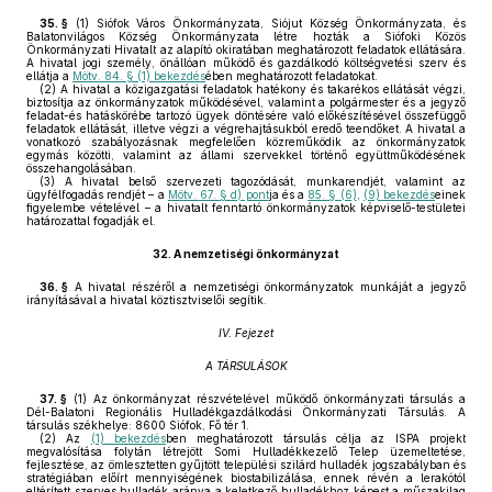
35. §
(1)
Siófok Város Önkormányzata, Siójut Község Önkormányzata, és
Balatonvilágos Község Önkormányzata létre hozták a Siófoki Közös
Önkormányzati Hivatalt az alapító okiratában meghatározott feladatok ellátására.
A hivatal jogi személy, önállóan működő és gazdálkodó költségvetési szerv és
ellátja a
Mötv. 84. § (1) bekezdés
ében meghatározott feladatokat.
(2)
A hivatal a közigazgatási feladatok hatékony és takarékos ellátását végzi,
biztosítja az önkormányzatok működésével, valamint a polgármester és a jegyző
feladat-és hatáskörébe tartozó ügyek döntésére való előkészítésével összefüggő
feladatok ellátását, illetve végzi a végrehajtásukból eredő teendőket. A hivatal a
vonatkozó szabályozásnak megfelelően közreműködik az önkormányzatok
egymás közötti, valamint az állami szervekkel történő együttműködésének
összehangolásában.
(3)
A hivatal belső szervezeti tagozódását, munkarendjét, valamint az
ügyfélfogadás rendjét – a
Mötv. 67. § d) pont
ja és a
85. § (6)
,
(9) bekezdés
einek
figyelembe vételével – a hivatalt fenntartó önkormányzatok képviselő-testületei
határozattal fogadják el.
32.
A nemzetiségi önkormányzat
36. §
A hivatal részéről a nemzetiségi önkormányzatok munkáját a jegyző
irányításával a hivatal köztisztviselői segítik.
IV. Fejezet
A TÁRSULÁSOK
37. §
(1)
Az önkormányzat részvételével működő önkormányzati társulás a
Dél-Balatoni Regionális Hulladékgazdálkodási Önkormányzati Társulás. A
társulás székhelye: 8600 Siófok, Fő tér 1.
(2)
Az
(1) bekezdés
ben meghatározott társulás célja az ISPA projekt
megvalósítása folytán létrejött Somi Hulladékkezelő Telep üzemeltetése,
fejlesztése, az ömlesztetten gyűjtött települési szilárd hulladék jogszabályban és
stratégiában előírt mennyiségének biostabilizálása, ennek révén a lerakótól
eltérített szerves hulladék aránya a keletkező hulladékhoz képest a műszakilag