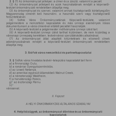
2. §
(1)
Az önkormányzat jelképei: a címer és a zászló, valamint a pecsét.
(2)
Az önkormányzat jelképeit és azok használatának rendjét a képviselő-
testület önkormányzati rendeletben állapítja meg.
(3)
Az önkormányzat és szervei, valamint annak tisztségviselői körbélyegzőin
Magyarország címerét kell használni, a használó szerv vagy tisztségviselő
feltüntetésével.
(4)
Siófok Város Önkormányzatának Képviselő-testülete, valamint
polgármestere a nemzetközi kapcsolatok és más ünnepi események írásos
dokumentumain a város címerével ellátott pecsétet használják.
(5)
A képviselő-testület a polgármester indítványára ünnepi ülést tart.
(6)
A képviselő-testület ünnepi ülést tarthat különösen, de nem kizárólag a
városnapi ünnepség keretében, testvérvárosi szerződéskötés alkalmával.
(7)
Az önkormányzat által alapított kitüntetések és elismerő címek
adományozásának rendjét a képviselő-testület önkormányzati rendeletben
állapítja meg.
3.
Siófok város nemzetközi és partnerkapcsolatai
3. §
Siófok város hivatalos testvér-települési kapcsolatot tart fenn
a)
a finnországi Oulu,
b)
a romániai Gyergyószentmiklós,
c)
az izraeli Netanya,
d)
az amerikai egyesült államokbeli Walnut Creek,
e)
a németországi Waldheim,
f)
a horvátországi Porecs,
2
g)
az észtországi Pärnu
3
h)
városaival.
II. Fejezet
A HELYI ÖNKORMÁNYZÁS ÁLTALÁNOS SZABÁLYAI
4.
Helyi közügyek, az önkormányzat döntése és az önkormányzati
kapcsolatok