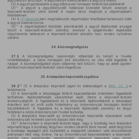
jegyzőkönyv készüljön. A jegyzőkönyv elkészítéséért a jegyző a felelős.
(2)
A jegyző gondoskodik a jegyzőkönyvek honlapon történő közzétételéről.
12
(3)
A jegyző a jegyzőkönyvből határozat kivonatot készít, amelyet a
képviselő-testületi ülést követő 8 napon belül megküld a végrehajtásért
felelősöknek.
(4)
A
(3) bekezdés
ben meghatározott végrehajtási felelősöket tartalmazó listát
a jegyző kiadmányozza.
13
(5)
A végrehajtásért felelősök jelentéseiből a jegyző tájékoztató anyagot
készít a képviselő-testület számára, amelyet a polgármester legkésőbb
négyhavonta beterjeszt a képviselő-testület aktuális havi rendes nyilvános
ülésére.
24.
A közmeghallgatás
27. §
A közmeghallgatás napirendjét, időpontját és helyét a hivatal
hirdetőtábláján, a város honlapján kell közzétenni az ülés előtt legalább 8
nappal. A közmeghallgatást olyan időpontra kell kitűzni, hogy az adott ügyben
döntést hozó képviselő-testületi ülést megelőzze.
25.
A települési képviselők jogállása
14
28. §
(1)
A települési képviselő jogait és kötelességeit a
Mötv. 32. §
-a
tartalmazza.
(2)
A képviselők a lakossággal történő kapcsolattartás érdekében fogadóórát
tarthatnak, tájékoztathatják választóikat saját, illetve a képviselő-testület
tevékenységéről. A fogadóóráról és a képviselői tájékoztatásról a lakosságot
értesíteni kell az erről szóló hirdetmény az önkormányzat honlapján történő
közzétételével. A fogadóóra és a képviselői tájékoztató személyi és tárgyi
feltételeit a közös önkormányzati hivatal biztosítja.
(3)
A települési képviselőt az önkormányzati képviselők díjazásáról szóló
önkormányzati rendelet szerinti díjazás illeti meg.
15
(4)
Amennyiben a képviselő-testület tagja, vagy a bizottság nem települési
képviselő tagja a bizottság tárgyhavi rendes üléséről távol marad, adott tárgyhóra
a bizottsági tagságért járó tiszteletdíj a megtartott üléseken való részvételével
arányosan illeti meg, kivéve, ha az önkormányzat képviseletében a képviselő-
testület vagy polgármester megbízásából, valamint betegsége vagy közeli