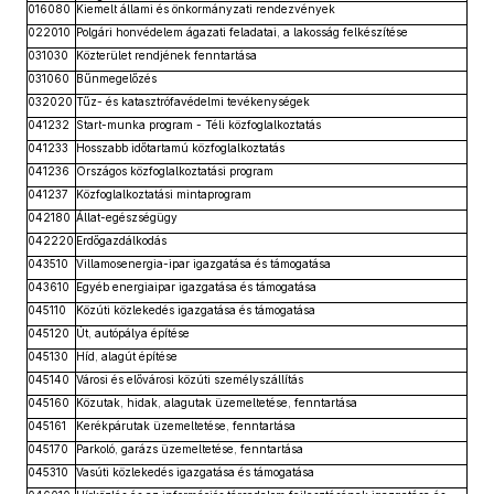
016080
Kiemelt állami és önkormányzati rendezvények
022010
Polgári honvédelem ágazati feladatai, a lakosság felkészítése
031030
Közterület rendjének fenntartása
031060
Bűnmegelőzés
032020
Tűz- és katasztrófavédelmi tevékenységek
041232
Start-munka program - Téli közfoglalkoztatás
041233
Hosszabb időtartamú közfoglalkoztatás
041236
Országos közfoglalkoztatási program
041237
Közfoglalkoztatási mintaprogram
042180
Állat-egészségügy
042220
Erdőgazdálkodás
043510
Villamosenergia-ipar igazgatása és támogatása
043610
Egyéb energiaipar igazgatása és támogatása
045110
Közúti közlekedés igazgatása és támogatása
045120
Út, autópálya építése
045130
Híd, alagút építése
045140
Városi és elővárosi közúti személyszállítás
045160
Közutak, hidak, alagutak üzemeltetése, fenntartása
045161
Kerékpárutak üzemeltetése, fenntartása
045170
Parkoló, garázs üzemeltetése, fenntartása
045310
Vasúti közlekedés igazgatása és támogatása