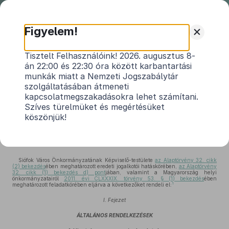
Nemzeti
Jogszabálytár
+
Figyelem!
Siófok Város Önkormányzata
Tisztelt Felhasználóink! 2026. augusztus 8-
án 22:00 és 22:30 óra között karbantartási
Képviselő-testületének 20/2024. (X.
munkák miatt a Nemzeti Jogszabálytár
10.) önkormányzati rendelete
szolgáltatásában átmeneti
az Önkormányzat Szervezeti és Működési
kapcsolatmegszakadásokra lehet számítani.
Szíves türelmüket és megértésüket
Szabályzatáról
köszönjük!
Hatályos: 2026. 06. 26. –
Siófok Város Önkormányzatának Képviselő-testülete
az Alaptörvény 32. cikk
(2) bekezdés
ében meghatározott eredeti jogalkotói hatáskörében,
az Alaptörvény
32. cikk (1) bekezdés d) pont
jában, valamint a Magyarország helyi
önkormányzatairól
2011. évi CLXXXIX. törvény 53. § (1) bekezdés
ében
1
meghatározott feladatkörében eljárva a következőket rendeli el:
I. Fejezet
ÁLTALÁNOS RENDELKEZÉSEK