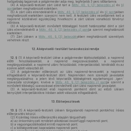
hallgatóság tagjainak a polgármester adja meg, legfeljebb 3 perc időtartamra.
(4)
A képviselő-testület zárt ülést tart a
Mötv. 46. § (2) bekezdés a)
és
b)
pont
jaiban meghatározott estekben.
(5)
A zárt ülés elrendeléséről a
Mötv. 46. § (2) bekezdés a)
és
b) pont
jaiban
meghatározott esetekben szavazni nem kell. A testületi ülés vezetőjének kell a
napirend közlésével egyidejűleg hivatkozni a zárt ülésre vonatkozó törvényi
előírásra.
(6)
A képviselő-testület minősített többséggel hozott határozattal dönt a zárt
ülés elrendeléséről a
Mötv. 46. § (2) bekezdés c) pont
ja szerint meghatározott
esetekben.
(7)
Zárt ülésen a
Mötv. 46. § (3) bekezdés
ében meghatározott személyek
vehetnek részt.
12.
A képviselő-testület tanácskozási rendje
12. §
(1)
A képviselő-testület ülése a polgármester tájékoztatójából, a napirend
előtti felszólalásokból, a napirend megszavazásából, a napirend
megtárgyalásából, a napirend utáni felszólásból, interpellációból, kérdésből és az
ezekre adott válaszból áll.
(2)
A polgármester előterjeszti az ülés napirend-tervezetét, a napirend
elfogadásáról a képviselő-testület dönt. Napirenden nem szereplő javaslatok
megtárgyalásához, a jelen lévő képviselők többségének egybehangzó „igen”
szavazata szükséges, kivéve a
Mötv. 46. § (2) bekezdés c) pont
ja szerint a
minősített többségű szavazással elrendelhető zárt ülési napirendi javaslatot.
(3)
A képviselő-testület első napirendi pontként dönt az előző ülésen
benyújtott interpellációkra írásban adott válaszok elfogadásáról.
13.
Előterjesztések
13. §
(1)
A képviselő-testületi ülésen tárgyalandó napirendi pontokhoz írásos
előterjesztés készül.
(2)
Kizárólag írásos előterjesztés alapján tárgyalható:
a)
az önkormányzati rendelet-alkotással összefüggő napirendi pont,
b)
a vagyongazdálkodást érintő napirendi pont,
c)
a költségvetéssel kapcsolatos napirendi pont,