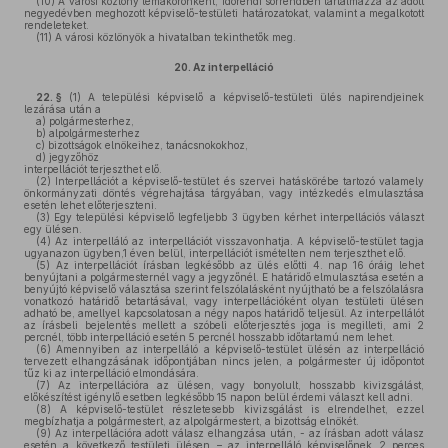
(10)
A városi közlöny témakörönként, időrendi sorrendben tartalmazza az adott
negyedévben meghozott képviselő-testületi határozatokat, valamint a megalkotott
rendeleteket.
(11)
A városi közlönyök a hivatalban tekinthetők meg.
20.
Az interpelláció
22. §
(1)
A települési képviselő a képviselő-testületi ülés napirendjeinek
lezárása után a
a)
polgármesterhez,
b)
alpolgármesterhez
c)
bizottságok elnökeihez, tanácsnokokhoz,
d)
jegyzőhöz
interpellációt terjeszthet elő.
(2)
Interpellációt a képviselő-testület és szervei hatáskörébe tartozó valamely
önkormányzati döntés végrehajtása tárgyában, vagy intézkedés elmulasztása
esetén lehet előterjeszteni.
(3)
Egy települési képviselő legfeljebb 3 ügyben kérhet interpellációs választ
egy ülésen.
(4)
Az interpelláló az interpellációt visszavonhatja. A képviselő-testület tagja
ugyanazon ügyben,1 éven belül, interpellációt ismételten nem terjeszthet elő.
(5)
Az interpellációt írásban legkésőbb az ülés előtti 4. nap 16 óráig lehet
benyújtani a polgármesternél vagy a jegyzőnél. E határidő elmulasztása esetén a
benyújtó képviselő választása szerint felszólalásként nyújtható be a felszólalásra
vonatkozó határidő betartásával, vagy interpellációként olyan testületi ülésen
adható be, amellyel kapcsolatosan a négy napos határidő teljesül. Az interpellálót
az írásbeli bejelentés mellett a szóbeli előterjesztés joga is megilleti, ami 2
percnél, több interpelláció esetén 5 percnél hosszabb időtartamú nem lehet.
(6)
Amennyiben az interpelláló a képviselő-testület ülésén az interpelláció
tervezett elhangzásának időpontjában nincs jelen, a polgármester új időpontot
tűz ki az interpelláció elmondására.
(7)
Az interpellációra az ülésen, vagy bonyolult, hosszabb kivizsgálást,
előkészítést igénylő esetben legkésőbb 15 napon belül érdemi választ kell adni.
(8)
A képviselő-testület részletesebb kivizsgálást is elrendelhet, ezzel
megbízhatja a polgármestert, az alpolgármestert, a bizottság elnökét.
(9)
Az interpellációra adott válasz elhangzása után, - az írásban adott válasz
esetén a következő testületi ülésen – az interpelláló képviselőnek 2 perces