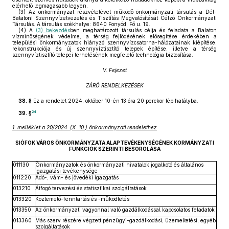
elérhető legmagasabb legyen.
(3)
Az önkormányzat részvételével működő önkormányzati társulás a Dél-
Balatoni Szennyvízelvezetés és Tisztítás Megvalósítását Célzó Önkormányzati
Társulás. A társulás székhelye: 8640 Fonyód, Fő u. 19.
(4)
A
(3) bekezdés
ben meghatározott társulás célja és feladata a Balaton
vízminőségének védelme, a térség fejlődésének elősegítése érdekében a
települési önkormányzatok hiányzó szennyvízcsatorna-hálózatainak kiépítése,
rekonstrukciója és új szennyvíztisztító telepek építése, illetve a térség
szennyvíztisztító telepei terhelésének megfelelő technológia biztosítása.
V. Fejezet
ZÁRÓ RENDELKEZÉSEK
38. §
Ez a rendelet 2024. október 10-én 13 óra 20 perckor lép hatályba.
24
39. §
1. melléklet a 20/2024. (X. 10.) önkormányzati rendelethez
SIÓFOK VÁROS ÖNKORMÁNYZATA ALAPTEVÉKENYSÉGÉNEK KORMÁNYZATI
FUNKCIÓK SZERINTI BESOROLÁSA
011130
Önkormányzatok és önkormányzati hivatalok jogalkotó és általános
igazgatási tevékenysége
011220
Adó-, vám- és jövedéki igazgatás
013210
Átfogó tervezési és statisztikai szolgáltatások
013320
Köztemető-fenntartás és -működtetés
013350
Az önkormányzati vagyonnal való gazdálkodással kapcsolatos feladatok
013360
Más szerv részére végzett pénzügyi-gazdálkodási, üzemeltetési, egyéb
szolgáltatások