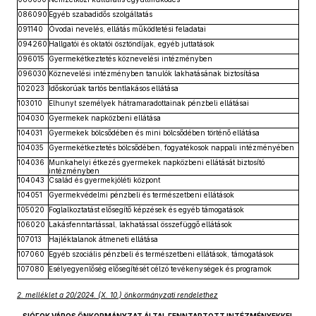
086090
Egyéb szabadidős szolgáltatás
091140
Óvodai nevelés, ellátás működtetési feladatai
094260
Hallgatói és oktatói ösztöndíjak, egyéb juttatások
096015
Gyermekétkeztetés köznevelési intézményben
096030
Köznevelési intézményben tanulók lakhatásának biztosítása
102023
Időskorúak tartós bentlakásos ellátása
103010
Elhunyt személyek hátramaradottainak pénzbeli ellátásai
104030
Gyermekek napközbeni ellátása
104031
Gyermekek bölcsődében és mini bölcsődében történő ellátása
104035
Gyermekétkeztetés bölcsődében, fogyatékosok nappali intézményében
104036
Munkahelyi étkezés gyermekek napközbeni ellátását biztosító
intézményben
104043
Család és gyermekjóléti központ
104051
Gyermekvédelmi pénzbeli és természetbeni ellátások
105020
Foglalkoztatást elősegítő képzések és egyéb támogatások
106020
Lakásfenntartással, lakhatással összefüggő ellátások
107013
Hajléktalanok átmeneti ellátása
107060
Egyéb szociális pénzbeli és természetbeni ellátások, támogatások
107080
Esélyegyenlőség elősegítését célzó tevékenységek és programok
2. melléklet a 20/2024. (X. 10.) önkormányzati rendelethez