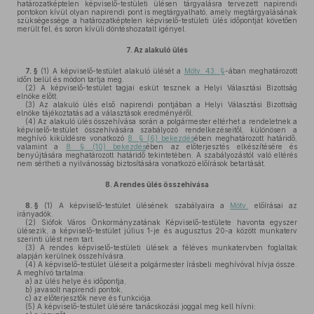
határozatképtelen képviselő-testületi ülésen tárgyalásra tervezett napirendi
pontokon kívül olyan napirendi pont is megtárgyalható, amely megtárgyalásának
szükségessége a határozatképtelen képviselő-testületi ülés időpontját követően
merült fel, és soron kívüli döntéshozatalt igényel.
7.
Az alakuló ülés
7. §
(1)
A képviselő-testület alakuló ülését a
Mötv. 43. §
-ában meghatározott
időn belül és módon tartja meg.
(2)
A képviselő-testület tagjai esküt tesznek a Helyi Választási Bizottság
elnöke előtt.
(3)
Az alakuló ülés első napirendi pontjában a Helyi Választási Bizottság
elnöke tájékoztatás ad a választások eredményéről.
(4)
Az alakuló ülés összehívása során a polgármester eltérhet a rendeletnek a
képviselő-testület összehívására szabályozó rendelkezéseitől, különösen a
meghívó kiküldésre vonatkozó
8. § (6) bekezdés
ében meghatározott határidő,
valamint a
8. § (10) bekezdés
ében az előterjesztés elkészítésére és
benyújtására meghatározott határidő tekintetében. A szabályozástól való eltérés
nem sértheti a nyilvánosság biztosítására vonatkozó előírások betartását.
8.
A rendes ülés összehívása
8. §
(1)
A képviselő-testület ülésének szabályaira a
Mötv.
előírásai az
irányadók.
(2)
Siófok Város Önkormányzatának Képviselő-testülete havonta egyszer
ülésezik, a képviselő-testület július 1-je és augusztus 20-a között munkaterv
szerinti ülést nem tart.
(3)
A rendes képviselő-testületi ülések a féléves munkatervben foglaltak
alapján kerülnek összehívásra.
(4)
A képviselő-testület üléseit a polgármester írásbeli meghívóval hívja össze.
A meghívó tartalma:
a)
az ülés helye és időpontja,
b)
javasolt napirendi pontok,
c)
az előterjesztők neve és funkciója.
(5)
A képviselő-testület ülésére tanácskozási joggal meg kell hívni: