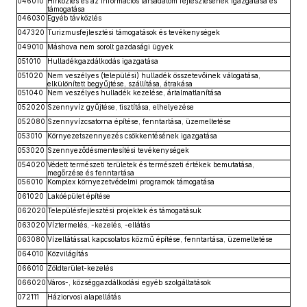
046010
Hírközlés és az információs társadalom fejlesztésének igazgatása és
támogatása
046030
Egyéb távközlés
047320
Turizmusfejlesztési támogatások és tevékenységek
049010
Máshova nem sorolt gazdasági ügyek
051010
Hulladékgazdálkodás igazgatása
051020
Nem veszélyes (települési) hulladék összetevőinek válogatása,
elkülönített begyűjtése, szállítása, átrakása
051040
Nem veszélyes hulladék kezelése, ártalmatlanítása
052020
Szennyvíz gyűjtése, tisztítása, elhelyezése
052080
Szennyvízcsatorna építése, fenntartása, üzemeltetése
053010
Környezetszennyezés csökkentésének igazgatása
053020
Szennyeződésmentesítési tevékenységek
054020
Védett természeti területek és természeti értékek bemutatása,
megőrzése és fenntartása
056010
Komplex környezetvédelmi programok támogatása
061020
Lakóépület építése
062020
Településfejlesztési projektek és támogatásuk
063020
Víztermelés, -kezelés, -ellátás
063080
Vízellátással kapcsolatos közmű építése, fenntartása, üzemeltetése
064010
Közvilágítás
066010
Zöldterület-kezelés
066020
Város-, községgazdálkodási egyéb szolgáltatások
072111
Háziorvosi alapellátás