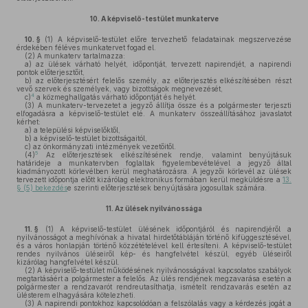
10.
A képviselő-testület munkaterve
10. §
(1)
A képviselő-testület előre tervezhető feladatainak megszervezése
érdekében féléves munkatervet fogad el.
(2)
A munkaterv tartalmazza:
a)
az ülések várható helyét, időpontját, tervezett napirendjét, a napirendi
pontok előterjesztőit,
b)
az előterjesztésért felelős személy, az előterjesztés elkészítésében részt
vevő szervek és személyek, vagy bizottságok megnevezését,
4
c)
a közmeghallgatás várható időpontját és helyét.
(3)
A munkaterv-tervezetet a jegyző állítja össze és a polgármester terjeszti
elfogadásra a képviselő-testület elé. A munkaterv összeállításához javaslatot
kérhet:
a)
a települési képviselőktől,
b)
a képviselő-testület bizottságaitól,
c)
az önkormányzati intézmények vezetőitől.
5
(4)
Az előterjesztések elkészítésének rendje, valamint benyújtásuk
határideje a munkatervben foglaltak figyelembevételével a jegyző által
kiadmányozott körlevélben kerül meghatározásra. A jegyzői körlevél az ülések
tervezett időpontja előtt kizárólag elektronikus formában kerül megküldésre a
13.
§ (5) bekezdés
e szerinti előterjesztések benyújtására jogosultak számára.
11.
Az ülések nyilvánossága
11. §
(1)
A képviselő-testület ülésének időpontjáról és napirendjéről a
nyilvánosságot a meghívónak a hivatal hirdetőtábláján történő kifüggesztésével,
és a város honlapján történő közzétételével kell értesíteni. A képviselő-testület
rendes nyilvános üléseiről kép- és hangfelvétel készül, egyéb üléseiről
kizárólag hangfelvétel készül.
(2)
A képviselő-testület működésének nyilvánosságával kapcsolatos szabályok
megtartásáért a polgármester a felelős. Az ülés rendjének megzavarása esetén a
polgármester a rendzavarót rendreutasíthatja, ismételt rendzavarás esetén az
ülésterem elhagyására kötelezheti.
(3)
A napirendi pontokhoz kapcsolódóan a felszólalás vagy a kérdezés jogát a