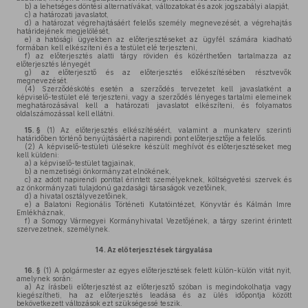
b)
a lehetséges döntési alternatívákat, változatokat és azok jogszabályi alapját,
c)
a határozati javaslatot,
d)
a határozat végrehajtásáért felelős személy megnevezését, a végrehajtás
határidejének megjelölését,
e)
a hatósági ügyekben az előterjesztéseket az ügyfél számára kiadható
formában kell elkészíteni és a testület elé terjeszteni,
f)
az előterjesztés alatti tárgy röviden és közérthetően tartalmazza az
előterjesztés lényegét
g)
az előterjesztő és az előterjesztés előkészítésében résztvevők
megnevezését.
(4)
Szerződéskötés esetén a szerződés tervezetet kell javaslatként a
képviselő-testület elé terjeszteni, vagy a szerződés lényeges tartalmi elemeinek
meghatározásával kell a határozati javaslatot elkészíteni, és folyamatos
oldalszámozással kell ellátni.
15. §
(1)
Az előterjesztés elkészítéséért, valamint a munkaterv szerinti
határidőben történő benyújtásáért a napirendi pont előterjesztője a felelős.
(2)
A képviselő-testületi ülésekre készült meghívót és előterjesztéseket meg
kell küldeni:
a)
a képviselő-testület tagjainak,
b)
a nemzetiségi önkormányzat elnökének,
c)
az adott napirendi ponttal érintett személyeknek, költségvetési szervek és
az önkormányzati tulajdonú gazdasági társaságok vezetőinek,
d)
a hivatal osztályvezetőinek,
e)
a Balatoni Regionális Történeti Kutatóintézet, Könyvtár és Kálmán Imre
Emlékháznak,
f)
a Somogy Vármegyei Kormányhivatal Vezetőjének, a tárgy szerint érintett
szervezetnek, személynek.
14.
Az előterjesztések tárgyalása
16. §
(1)
A polgármester az egyes előterjesztések felett külön-külön vitát nyit,
amelynek során:
a)
Az írásbeli előterjesztést az előterjesztő szóban is megindokolhatja vagy
kiegészítheti, ha az előterjesztés leadása és az ülés időpontja között
bekövetkezett változások ezt szükségessé teszik.