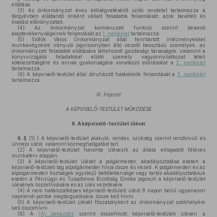
ellátása.
(3)
Az önkormányzat éves költségvetéséről szóló rendelet tartalmazza a
tárgyévben ellátandó önként vállalt feladatok felsorolását, azok bevételi és
kiadási előirányzatait.
(4)
Az önkormányzat kormányzati funkció szerint besorolt
alaptevékenységeinek felsorolását az
1. melléklet
tartalmazza.
(5)
Siófok Város Önkormányzat által fenntartott intézményekkel
munkavégzésre irányuló jogviszonyban álló vezető beosztású személyek, az
önkormányzati feladatok ellátására létrehozott gazdasági társaságok, valamint a
könyvvizsgálói feladatokat ellátó személy vagyonnyilatkozat tételi
kötelezettségére és annak gyakoriságára vonatkozó előírásokat a
2. melléklet
tartalmazza.
(6)
A képviselő-testület által átruházott hatáskörök felsorolását a
3. melléklet
tartalmazza.
III. Fejezet
A KÉPVISELŐ-TESTÜLET MŰKÖDÉSE
6.
A képviselő-testület ülései
6. §
(1)
) A képviselő-testület alakuló, rendes, szükség szerint rendkívüli és
ünnepi ülést, valamint közmeghallgatást tart.
(2)
A képviselő-testület havonta ülésezik az általa elfogadott féléves
munkaterv alapján.
(3)
A képviselő-testület ülését a polgármester, akadályoztatása esetén a
képviselő-testületi tag alpolgármester hívja össze és vezeti. A polgármesteri és az
alpolgármesteri tisztségek egyidejű betöltetlensége vagy tartós akadályoztatásuk
esetén a Pénzügyi és Tulajdonosi Bizottság Elnöke jogosult a képviselő-testület
ülésének összehívására és az ülés vezetésére.
(4)
A nem határozatképes képviselő-testületi ülést 8 napon belül ugyanazon
napirendi pontok megtárgyalására, össze kell hívni.
(5)
A képviselő-testület ülését főszabályként az önkormányzat székhelyére
kell összehívni.
(6)
A
(4) bekezdés
szerint összehívott képviselő-testületi ülésen a