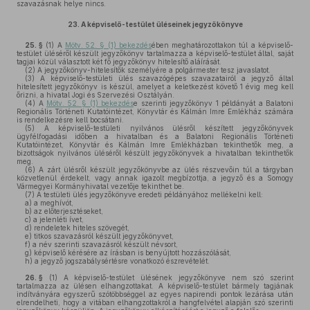
szavazásnak helye nincs.
23.
A képviselő-testület üléseinek jegyzőkönyve
25. §
(1)
A
Mötv. 52. § (1) bekezdés
ében meghatározottakon túl a képviselő-
testület üléséről készült jegyzőkönyv tartalmazza a képviselő-testület által, saját
tagjai közül választott két fő jegyzőkönyv hitelesítő aláírását.
(2)
A jegyzőkönyv-hitelesítők személyére a polgármester tesz javaslatot.
(3)
A képviselő-testületi ülés szavazógépes szavazatairól a jegyző által
hitelesített jegyzőkönyv is készül, amelyet a keletkezést követő 1 évig meg kell
őrizni, a hivatal Jogi és Szervezési Osztályán.
(4)
A
Mötv. 52. § (1) bekezdés
e szerinti jegyzőkönyv 1 példányát a Balatoni
Regionális Történeti Kutatóintézet, Könyvtár és Kálmán Imre Emlékház számára
is rendelkezésre kell bocsátani.
(5)
A képviselő-testületi nyilvános ülésről készített jegyzőkönyvek
ügyfélfogadási időben a hivatalban és a Balatoni Regionális Történeti
Kutatóintézet, Könyvtár és Kálmán Imre Emlékházban tekinthetők meg, a
bizottságok nyilvános üléséről készült jegyzőkönyvek a hivatalban tekinthetők
meg.
(6)
A zárt ülésről készült jegyzőkönyvbe az ülés részvevőin túl a tárgyban
közvetlenül érdekelt, vagy annak igazolt megbízottja, a jegyző és a Somogy
Vármegyei Kormányhivatal vezetője tekinthet be.
(7)
A testületi ülés jegyzőkönyve eredeti példányához mellékelni kell:
a)
a meghívót,
b)
az előterjesztéseket,
c)
a jelenléti ívet,
d)
rendeletek hiteles szövegét,
e)
titkos szavazásról készült jegyzőkönyvet,
f)
a név szerinti szavazásról készült névsort,
g)
képviselő kérésére az írásban is benyújtott hozzászólását,
h)
a jegyző jogszabálysértésre vonatkozó észrevételét.
26. §
(1)
A képviselő-testület ülésének jegyzőkönyve nem szó szerint
tartalmazza az ülésen elhangzottakat. A képviselő-testület bármely tagjának
indítványára egyszerű szótöbbséggel az egyes napirendi pontok lezárása után
elrendelheti, hogy a vitában elhangzottakról a hangfelvétel alapján szó szerinti