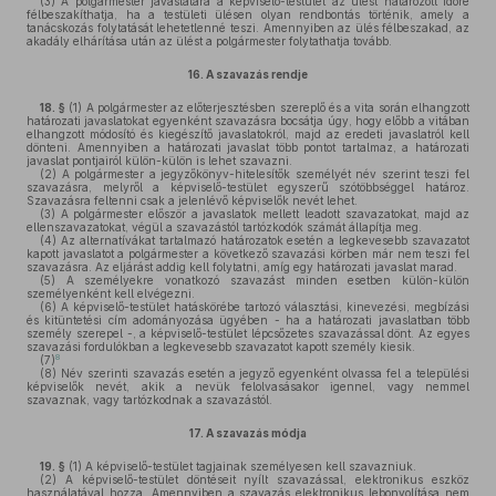
(3)
A polgármester javaslatára a képviselő-testület az ülést határozott időre
félbeszakíthatja, ha a testületi ülésen olyan rendbontás történik, amely a
tanácskozás folytatását lehetetlenné teszi. Amennyiben az ülés félbeszakad, az
akadály elhárítása után az ülést a polgármester folytathatja tovább.
16.
A szavazás rendje
18. §
(1)
A polgármester az előterjesztésben szereplő és a vita során elhangzott
határozati javaslatokat egyenként szavazásra bocsátja úgy, hogy előbb a vitában
elhangzott módosító és kiegészítő javaslatokról, majd az eredeti javaslatról kell
dönteni. Amennyiben a határozati javaslat több pontot tartalmaz, a határozati
javaslat pontjairól külön-külön is lehet szavazni.
(2)
A polgármester a jegyzőkönyv-hitelesítők személyét név szerint teszi fel
szavazásra, melyről a képviselő-testület egyszerű szótöbbséggel határoz.
Szavazásra feltenni csak a jelenlévő képviselők nevét lehet.
(3)
A polgármester először a javaslatok mellett leadott szavazatokat, majd az
ellenszavazatokat, végül a szavazástól tartózkodók számát állapítja meg.
(4)
Az alternatívákat tartalmazó határozatok esetén a legkevesebb szavazatot
kapott javaslatot a polgármester a következő szavazási körben már nem teszi fel
szavazásra. Az eljárást addig kell folytatni, amíg egy határozati javaslat marad.
(5)
A személyekre vonatkozó szavazást minden esetben külön-külön
személyenként kell elvégezni.
(6)
A képviselő-testület hatáskörébe tartozó választási, kinevezési, megbízási
és kitüntetési cím adományozása ügyében - ha a határozati javaslatban több
személy szerepel -, a képviselő-testület lépcsőzetes szavazással dönt. Az egyes
szavazási fordulókban a legkevesebb szavazatot kapott személy kiesik.
8
(7)
(8)
Név szerinti szavazás esetén a jegyző egyenként olvassa fel a települési
képviselők nevét, akik a nevük felolvasásakor igennel, vagy nemmel
szavaznak, vagy tartózkodnak a szavazástól.
17.
A szavazás módja
19. §
(1)
A képviselő-testület tagjainak személyesen kell szavazniuk.
(2)
A képviselő-testület döntéseit nyílt szavazással, elektronikus eszköz
használatával hozza. Amennyiben a szavazás elektronikus lebonyolítása nem