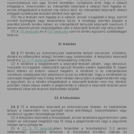
viszontválaszra van joga. Ennek keretében nyilatkozik arról, hogy a választ
elfogadja-e. Amennyiben az interpelláló képviselő a választ nem fogadja el,
annak elfogadásáról a testület vita nélkül dönt. Az interpelláló képviselő választ
elfogadó nyilatkozata testületi döntést nem igényel.
(10)
Ha a testület nem fogadja el a választ, annak vizsgálatát a tárgy szerint
érintett bizottságra vagy tanácsnokra bízza. A bizottsági jelentés alapján a
jelentést követő rendes ülésen az interpellációt benyújtó képviselő maximum 2
perces véleményének meghallgatása után a képviselő-testület vita nélkül dönt.
(11)
A
(9) bekezdés
és a
(10) bekezdés
szerinti döntés egyszerű szótöbbséggel
történik.
21.
A kérdés
23. §
(1)
Kérdés az önkormányzati hatáskörbe tartozó szervezeti, működési,
döntési és előkészítési jellegű felvetés vagy tudakozódás. A települési képviselő
kérdést a
22. § (1) bekezdés
ében felsoroltakhoz intézhet.
(2)
A kérdésre a megkérdezett a képviselő-testület ülésén, vagy bonyolult,
hosszabb kivizsgálást, előkészítést igénylő felvetés esetén legkésőbb 15 napon
belül köteles az érdemi választ megadni. A kérdésre is az interpellációra
vonatkozó szabályokat kell alkalmazni azzal az eltéréssel, hogy a kérdéseket az
ülésnapot megelőző nap 9 óráig lehet írásban benyújtani a polgármesternél vagy
a jegyzőnél, és a kérdés elfogadásáról a képviselő-testület nem hoz döntést,
azonban írásos válasz esetén a polgármester a választ a képviselő-testület soron
következő ülése elé terjeszti tájékoztatás céljából.
22.
A felszólalás
24. §
(1)
A települési képviselő az önkormányzat feladat- és hatáskörébe
tartozó, a napirenden nem szereplő városi jelentőségű, halaszthatatlan vagy
rendkívüli ügyben felszólalással élhet.
(2)
A települési képviselő a felszólalását, annak tartalmára egyértelműen utaló
módon az ülésnapot megelőző nap 16 óráig a polgármesternél vagy a jegyzőnél
írásban benyújthatja be.
(3)
A
22. § (1) bekezdés
ében felsoroltak a felszólaláshoz 2-2 perces
időtartamban észrevételt tehetnek. A felszólalást érintően vitának és