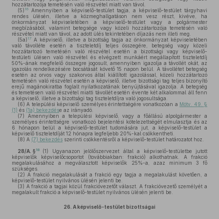
hozzátartozója temetésén való részvétel miatt van távol.
16
(5)
Amennyiben a képviselő-testület tagja, a képviselő-testület tárgyhavi
rendes ülésén, illetve a közmeghallgatáson nem vesz részt, kivéve, ha
önkormányzat képviseletében a képviselő-testület vagy a polgármester
megbízásából, valamint betegsége vagy közeli hozzátartozója temetésén való
részvétel miatt van távol, az adott ülés tekintetében díjazás nem illeti meg.
17
(5a)
A képviselő, illetve a bizottság tagja az önkormányzat képviseletében
való távolléte esetén a tiszteletdíj teljes összegére, betegség vagy közeli
hozzátartozó temetésén való részvétel esetén a bizottsági vagy képviselő-
testületi ülésen való részvétel és elvégzett munkáért megállapított tiszteletdíj
50%-ának megfelelő összegre jogosult, amennyiben igazolja a távollét okát, az
igazolás rendelkezésére bocsátását követő 15 napon belül. A távollétet betegség
esetén az orvos vagy szakorvos által kiállított igazolással, közeli hozzátartozó
temetésén való részvétel esetén a képviselő, illetve bizottsági tag teljes bizonyító
erejű magánokiratba foglalt nyilatkozatának benyújtásával igazolja. A betegség
és temetésen való részvétel miatti távollét esetén évente két alkalommal áll fenn
a képviselő, illetve a bizottsági tag tiszteletdíjra való jogosultsága.
(6)
A települési képviselő személyes érintettségére vonatkozóan a
Mötv. 49. §
(1)
és
(1a) bekezdés
e az irányadó.
(7)
Amennyiben a települési képviselő, vagy a főállású alpolgármester a
személyes érintettségre vonatkozó bejelentési kötelezettségét elmulasztja és az
6 hónapon belül a képviselő-testület tudomására jut, a képviselő-testület a
képviselő tiszteletdíját 12 hónapra legfeljebb 20%-kal csökkentheti.
(8)
A
(7) bekezdés
szerinti csökkentésről a képviselő-testület határozatot hoz.
18
28/A. §
(1)
Ugyanazon jelölőszervezet által a képviselő-testületbe jutott
képviselők képviselőcsoportot (továbbiakban: frakció) alkothatnak. A frakció
megalakulásához a megválasztott képviselők 25%-a, azaz minimum 3 fő
szükséges.
(2)
A frakció megalakulását a frakció egy tagja a megalakulást követően, a
képviselő-testület nyilvános ülésén jelenti be.
(3)
A frakció a tagjai közül frakcióvezetőt választ. A frakcióvezető személyét a
megalakult frakció a képviselő-testület nyilvános ülésén jelenti be.
26.
A képviselő-testület bizottságai