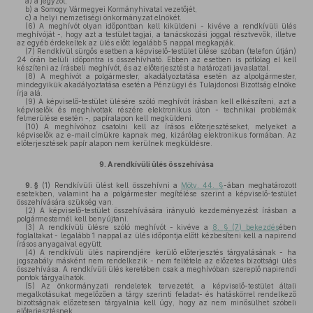
a)
a jegyzőt,
b)
a Somogy Vármegyei Kormányhivatal vezetőjét,
c)
a helyi nemzetiségi önkormányzat elnökét.
(6)
A meghívót olyan időpontban kell kiküldeni - kivéve a rendkívüli ülés
meghívóját -, hogy azt a testület tagjai, a tanácskozási joggal résztvevők, illetve
az egyéb érdekeltek az ülés előtt legalább 5 nappal megkapják.
(7)
Rendkívül sürgős esetben a képviselő-testület ülése szóban (telefon útján)
24 órán belüli időpontra is összehívható. Ebben az esetben is pótlólag el kell
készíteni az írásbeli meghívót, és az előterjesztést a határozati javaslattal.
(8)
A meghívót a polgármester, akadályoztatása esetén az alpolgármester,
mindegyikük akadályoztatása esetén a Pénzügyi és Tulajdonosi Bizottság elnöke
írja alá.
(9)
A képviselő-testület ülésére szóló meghívót írásban kell elkészíteni, azt a
képviselők és meghívottak részére elektronikus úton - technikai problémák
felmerülése esetén -, papíralapon kell megküldeni.
(10)
A meghívóhoz csatolni kell az írásos előterjesztéseket, melyeket a
képviselők az e-mail címükre kapnak meg, kizárólag elektronikus formában. Az
előterjesztések papír alapon nem kerülnek megküldésre.
9.
A rendkívüli ülés összehívása
9. §
(1)
Rendkívüli ülést kell összehívni a
Mötv. 44. §
-ában meghatározott
esetekben, valamint ha a polgármester megítélése szerint a képviselő-testület
összehívására szükség van.
(2)
A képviselő-testület összehívására irányuló kezdeményezést írásban a
polgármesternél kell benyújtani.
(3)
A rendkívüli ülésre szóló meghívót - kivéve a
8. § (7) bekezdés
ében
foglaltakat - legalább 1 nappal az ülés időpontja előtt kézbesíteni kell a napirend
írásos anyagaival együtt.
(4)
A rendkívüli ülés napirendjére kerülő előterjesztés tárgyalásának - ha
jogszabály másként nem rendelkezik - nem feltétele az előzetes bizottsági ülés
összehívása. A rendkívüli ülés keretében csak a meghívóban szereplő napirendi
pontok tárgyalhatók.
(5)
Az önkormányzati rendeletek tervezetét, a képviselő-testület általi
megalkotásukat megelőzően a tárgy szerinti feladat- és hatáskörrel rendelkező
bizottságnak előzetesen tárgyalnia kell úgy, hogy az nem minősülhet szóbeli
előterjesztésnek.