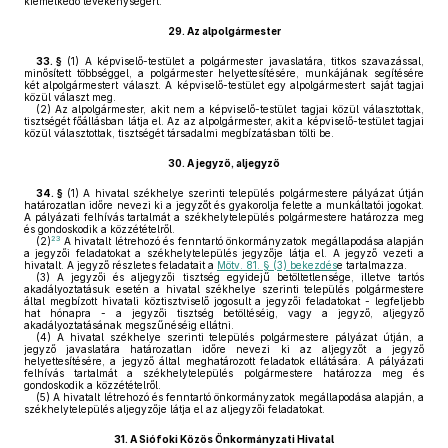
kiemelkedő tevékenységért.
29.
Az alpolgármester
33. §
(1)
A képviselő-testület a polgármester javaslatára, titkos szavazással,
minősített többséggel, a polgármester helyettesítésére, munkájának segítésére
két alpolgármestert választ. A képviselő-testület egy alpolgármestert saját tagjai
közül választ meg.
(2)
Az alpolgármester, akit nem a képviselő-testület tagjai közül választottak,
tisztségét főállásban látja el. Az az alpolgármester, akit a képviselő-testület tagjai
közül választottak, tisztségét társadalmi megbízatásban tölti be.
30.
A jegyző, aljegyző
34. §
(1)
A hivatal székhelye szerinti település polgármestere pályázat útján
határozatlan időre nevezi ki a jegyzőt és gyakorolja felette a munkáltatói jogokat.
A pályázati felhívás tartalmát a székhelytelepülés polgármestere határozza meg
és gondoskodik a közzétételről.
23
(2)
A hivatalt létrehozó és fenntartó önkormányzatok megállapodása alapján
a jegyzői feladatokat a székhelytelepülés jegyzője látja el. A jegyző vezeti a
hivatalt. A jegyző részletes feladatait a
Mötv. 81. § (3) bekezdés
e tartalmazza.
(3)
A jegyzői és aljegyzői tisztség egyidejű betöltetlensége, illetve tartós
akadályoztatásuk esetén a hivatal székhelye szerinti település polgármestere
által megbízott hivatali köztisztviselő jogosult a jegyzői feladatokat - legfeljebb
hat hónapra - a jegyzői tisztség betöltéséig, vagy a jegyző, aljegyző
akadályoztatásának megszűnéséig ellátni.
(4)
A hivatal székhelye szerinti település polgármestere pályázat útján, a
jegyző javaslatára határozatlan időre nevezi ki az aljegyzőt a jegyző
helyettesítésére, a jegyző által meghatározott feladatok ellátására. A pályázati
felhívás tartalmát a székhelytelepülés polgármestere határozza meg és
gondoskodik a közzétételről.
(5)
A hivatalt létrehozó és fenntartó önkormányzatok megállapodása alapján, a
székhelytelepülés aljegyzője látja el az aljegyzői feladatokat.
31.
A Siófoki Közös Önkormányzati Hivatal