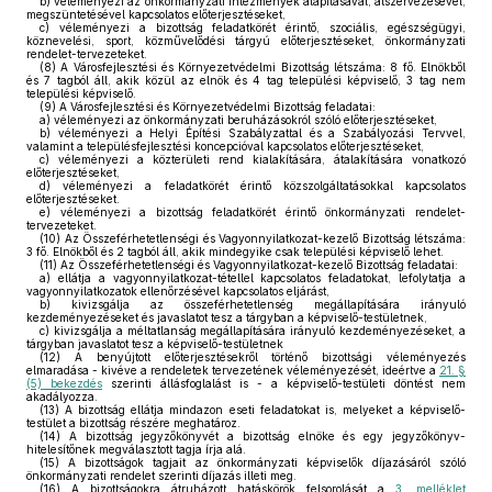
b)
véleményezi az önkormányzati intézmények alapításával, átszervezésével,
megszüntetésével kapcsolatos előterjesztéseket,
c)
véleményezi a bizottság feladatkörét érintő, szociális, egészségügyi,
köznevelési, sport, közművelődési tárgyú előterjesztéseket, önkormányzati
rendelet-tervezeteket.
(8)
A Városfejlesztési és Környezetvédelmi Bizottság létszáma: 8 fő. Elnökből
és 7 tagból áll, akik közül az elnök és 4 tag települési képviselő, 3 tag nem
települési képviselő.
(9)
A Városfejlesztési és Környezetvédelmi Bizottság feladatai:
a)
véleményezi az önkormányzati beruházásokról szóló előterjesztéseket,
b)
véleményezi a Helyi Építési Szabályzattal és a Szabályozási Tervvel,
valamint a településfejlesztési koncepcióval kapcsolatos előterjesztéseket,
c)
véleményezi a közterületi rend kialakítására, átalakítására vonatkozó
előterjesztéseket,
d)
véleményezi a feladatkörét érintő közszolgáltatásokkal kapcsolatos
előterjesztéseket.
e)
véleményezi a bizottság feladatkörét érintő önkormányzati rendelet-
tervezeteket.
(10)
Az Összeférhetetlenségi és Vagyonnyilatkozat-kezelő Bizottság létszáma:
3 fő. Elnökből és 2 tagból áll, akik mindegyike csak települési képviselő lehet.
(11)
Az Összeférhetetlenségi és Vagyonnyilatkozat-kezelő Bizottság feladatai:
a)
ellátja a vagyonnyilatkozat-tétellel kapcsolatos feladatokat, lefolytatja a
vagyonnyilatkozatok ellenőrzésével kapcsolatos eljárást,
b)
kivizsgálja az összeférhetetlenség megállapítására irányuló
kezdeményezéseket és javaslatot tesz a tárgyban a képviselő-testületnek,
c)
kivizsgálja a méltatlanság megállapítására irányuló kezdeményezéseket, a
tárgyban javaslatot tesz a képviselő-testületnek
(12)
A benyújtott előterjesztésekről történő bizottsági véleményezés
elmaradása - kivéve a rendeletek tervezetének véleményezését, ideértve a
21. §
(5) bekezdés
szerinti állásfoglalást is - a képviselő-testületi döntést nem
akadályozza.
(13)
A bizottság ellátja mindazon eseti feladatokat is, melyeket a képviselő-
testület a bizottság részére meghatároz.
(14)
A bizottság jegyzőkönyvét a bizottság elnöke és egy jegyzőkönyv-
hitelesítőnek megválasztott tagja írja alá.
(15)
A bizottságok tagjait az önkormányzati képviselők díjazásáról szóló
önkormányzati rendelet szerinti díjazás illeti meg.
(16)
A bizottságokra átruházott hatáskörök felsorolását a
3. melléklet