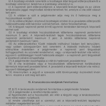
b)
A bizottsági elnökök ismertetik a bizottságok által tárgyalt előterjesztésekről a
bizottsági véleményt, beleértve a kisebbségi véleményt is.
c)
A napirendi pont előterjesztőjének a képviselő-testület tagjai és az ülésre
tanácskozási joggal meghívottak kérdést tehetnek fel, amelyre a vita előtt választ
kell adni.
(2)
A vitában a szót a polgármester adja meg és ő határozza meg a
hozzászólások rendjét.
(3)
Az előkészítésben résztvevő bizottságok elnökei és a javaslatok előterjesztői
határozathozatal előtt bármikor szót kérhetnek, illetve felszólalhatnak.
(4)
A tárgyalt napirendi pontot érintő ügyrendi kérdésben bármelyik képviselő
kérhet szót.
(5)
A bizottsági elnökök hozzászólásának időtartama napirendi pontonként
maximum 5 perc. A képviselő-testületi tagok hozzászólásának időtartama
napirendi pontonként maximum 3 perc. A kérdés időtartama napirendi
pontonként maximum 1 perc.
(6)
Az előterjesztéshez fűzött módosító indítványt írásban kell benyújtani,
vagy szóban szövegszerűen kell ismertetni. A módosító indítvány írásbeli
elkészítése érdekében a polgármester a napirendi pont tárgyalását
felfüggesztheti, és szünetet rendelhet el, vagy – a képviselő-testület vita nélkül,
egyszerű szótöbbséggel hozott határozata alapján – a napirendi pont tárgyalását
a következő ülésére elnapolhatja.
(7)
A polgármester összefoglalja a vitát és határozati javaslatot tesz.
(8)
A vita lezárására vagy a hozzászólások időtartamának korlátozására
bármelyik képviselő javaslatot tehet. A javaslatról a képviselő-testület vita nélkül,
egyszerű többséggel dönt.
(9)
Amennyiben a jegyző a szavazás előtt törvényességi észrevételt kíván
tenni, részére a szót meg kell adni.
15.
A tanácskozás rendjének fenntartása
17. §
(1)
A tanácskozás rendjének fenntartása a polgármester feladata.
(2)
A polgármester a rendfenntartás során:
a)
figyelmezteti azt a hozzászólót, aki eltér a tárgytól vagy a tanácskozáshoz
nem méltó módon nyilatkozik,
b)
rendre utasíthatja azt a személyt, aki a képviselő-testületi tagsághoz
méltatlan magatartást tanúsít.