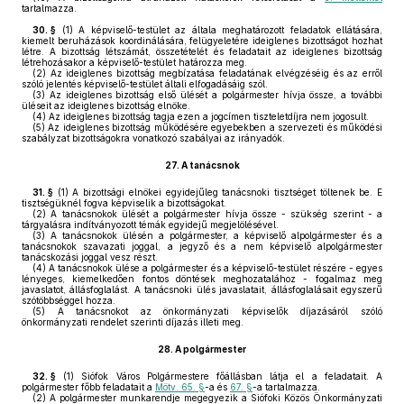
tartalmazza.
30. §
(1)
A képviselő-testület az általa meghatározott feladatok ellátására,
kiemelt beruházások koordinálására, felügyeletére ideiglenes bizottságot hozhat
létre. A bizottság létszámát, összetételét és feladatait az ideiglenes bizottság
létrehozásakor a képviselő-testület határozza meg.
(2)
Az ideiglenes bizottság megbízatása feladatának elvégzéséig és az erről
szóló jelentés képviselő-testület általi elfogadásáig szól.
(3)
Az ideiglenes bizottság első ülését a polgármester hívja össze, a további
üléseit az ideiglenes bizottság elnöke.
(4)
Az ideiglenes bizottság tagja ezen a jogcímen tiszteletdíjra nem jogosult.
(5)
Az ideiglenes bizottság működésére egyebekben a szervezeti és működési
szabályzat bizottságokra vonatkozó szabályai az irányadók.
27.
A tanácsnok
31. §
(1)
A bizottsági elnökei egyidejűleg tanácsnoki tisztséget töltenek be. E
tisztségüknél fogva képviselik a bizottságokat.
(2)
A tanácsnokok ülését a polgármester hívja össze - szükség szerint - a
tárgyalásra indítványozott témák egyidejű megjelölésével.
(3)
A tanácsnokok ülésén a polgármester, a képviselő alpolgármester és a
tanácsnokok szavazati joggal, a jegyző és a nem képviselő alpolgármester
tanácskozási joggal vesz részt.
(4)
A tanácsnokok ülése a polgármester és a képviselő-testület részére - egyes
lényeges, kiemelkedően fontos döntések meghozatalához - fogalmaz meg
javaslatot, állásfoglalást. A tanácsnoki ülés javaslatait, állásfoglalásait egyszerű
szótöbbséggel hozza.
(5)
A tanácsnokot az önkormányzati képviselők díjazásáról szóló
önkormányzati rendelet szerinti díjazás illeti meg.
28.
A polgármester
32. §
(1)
Siófok Város Polgármestere főállásban látja el a feladatait. A
polgármester főbb feladatait a
Mötv. 65. §
-a és
67. §
-a tartalmazza.
(2)
A polgármester munkarendje megegyezik a Siófoki Közös Önkormányzati