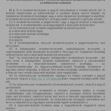
az előkészítés szabályai
21. §
(1)
A rendelet-tervezetet a jegyző irányításával a hivatal készíti elő. A
testület megbízhatja az előkészítéssel a rendelet tárgya szerint feladat- és
hatáskörrel rendelkező bizottságot vagy e célra ideiglenes bizottságot is alakíthat.
A rendelet-tervezet elkészítéséhez szükség esetén szakértő is igénybe vehető.
(2)
A rendelet-tervezetet a polgármester, vagy a jegyző terjeszti a képviselő-
testület elé. A rendeletalkotás szükségességéről a képviselő-testület dönt.
(3)
Az önkormányzati rendelet megalkotását kezdeményezheti:
a)
a képviselő-testület tagja,
b)
a képviselő-testület bizottsága,
c)
a polgármester,
d)
a jegyző,
(4)
A rendeletalkotásra irányuló kezdeményezést a polgármesterhez kell
benyújtani.
(5)
A költségvetési rendelet-tervezetét, módosításainak tervezetét, a
végrehajtásáról szóló beszámoló tervezetét a Pénzügyi és Tulajdonosi Bizottság
véleményével kell a képviselő-testület elé terjeszteni.
11
(5a)
Az önkormányzat tárgyévi költségvetési rendeletének tervezetét – ide
nem értve a költségvetési rendelet módosításait, valamint a zárszámadási
rendeletet – a képviselő-testület valamennyi bizottsága – az
Összeférhetetlenségi és Vagyonnyilatkozat-kezelő Bizottság kivételével –
együttes ülésen tárgyalja, a február havi rendes bizottsági üléseket követően, de
a február havi rendes képviselő-testületi ülést megelőzően.
(6)
Az önkormányzat rendeletének végleges és hiteles szövegét a jegyző
szerkeszti meg és a
Mötv. 52. § (2) bekezdés
ében megjelölt tisztségviselők írják
alá.
(7)
Az önkormányzat rendeleteiről nyilvántartást kell vezetni, melyről a jegyző
gondoskodik.
(8)
Az önkormányzat rendeleteit a helyben szokásos módon, a hivatal
hirdetőtábláján való kifüggesztéssel, valamint a honlapon történő közzététel
útján kell kihirdetni, valamint közzé kell tenni a Nemzeti Jogszabálytárban. A
kihirdetésről a jegyző gondoskodik. Az önkormányzat honlapján elérhetővé kell
tenni a módosító és az egységes szerkezetbe foglalt rendeleteket is.
(9)
A képviselő-testület hivatalos lapja a negyedévente megjelenő városi
közlöny.