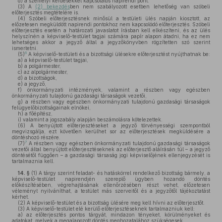
d)
a személyi kérdésekkel kapcsolatos napirendi pont.
(3)
A
(2) bekezdés
ben nem szabályozott esetben lehetőség van szóbeli
előterjesztés megtételére is.
(4)
Szóbeli előterjesztésnek minősül a testületi ülés napján kiosztott, az
előzetesen megküldött napirendi pontokhoz nem kapcsolódó előterjesztés. Szóbeli
előterjesztés esetén a határozati javaslatot írásban kell elkészíteni, és az ülés
helyszínén a képviselő-testület tagjai számára papír alapon átadni, ha ez nem
lehetséges akkor a jegyző által a jegyzőkönyvben rögzítetten szó szerint
ismertetni.
6
(5)
A képviselő-testületi és a bizottsági ülésekre előterjesztést nyújthatnak be:
a)
a képviselő-testület tagjai,
b)
a polgármester,
c)
az alpolgármester,
d)
a bizottságok,
e)
a jegyző,
f)
önkormányzati intézmények, valamint a részben vagy egészben
önkormányzati tulajdonú gazdasági társaságok vezetői,
g)
a részben vagy egészben önkormányzati tulajdonú gazdasági társaságok
felügyelőbizottságainak elnökei,
h)
a főépítész,
i)
valamint a jogszabály alapján beszámolásra kötelezettek.
(6)
A benyújtott előterjesztéseket a jegyző törvényességi szempontból
megvizsgálja, ezt követően kerülhet sor az előterjesztések megküldésére a
döntéshozó részére.
7
(7)
A részben vagy egészben önkormányzati tulajdonú gazdasági társaságok
vezetői által benyújtott előterjesztéseknek az előterjesztő aláírásán túl – a jegyző
döntésétől függően – a gazdasági társaság jogi képviselőjének ellenjegyzését is
tartalmaznia kell.
14. §
(1)
A tárgy szerint feladat- és hatáskörrel rendelkező bizottság bármely, a
képviselő-testület napirendjén szereplő ügyben hozandó döntés
előkészítésében, végrehajtásának ellenőrzésében részt vehet, előzetesen
véleményt nyilváníthat, a testület más szerveitől és a jegyzőtől tájékoztatást
kérhet.
(2)
A képviselő-testület és a bizottság ülésére meg kell hívni az előterjesztőt.
(3)
A képviselő-testület elé kerülő előterjesztéseknek tartalmazniuk kell:
a)
az előterjesztés pontos tárgyát, mindazon tényeket, körülményeket és
adatokat, melyek a megalapozott döntés meghozatalához szükségesek,