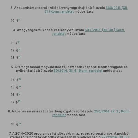
3.
Az államháztartásról szóló törvény végrehajtásáról szóló
368/2011. (XII.
31.) Korm. rendelet
módosítása
11
10. §
4.
Az egységes működési kézikönyvről szóló
547/2013. (XII. 30.) Korm.
rendelet
módosítása
12
11. §
13
12. §
14
13. §
5.
A támogatásból megvalósuló fejlesztések központi monitoringjáról és
nyilvántartásáról szóló
60/2014. (III. 6.) Korm. rendelet
módosítása
15
14. §
16
15. §
17
16. §
18
17. §
6.
A Közbeszerzési és Ellátási Főigazgatóságról szóló
250/2014. (X. 2.) Korm.
rendelet
módosítása
19
18. §
7.
A 2014–2020 programozási időszakban az egyes európai uniós alapokból
származó támogatások felhasználásának rendjéről szóló
272/2014. (XI. 5.)