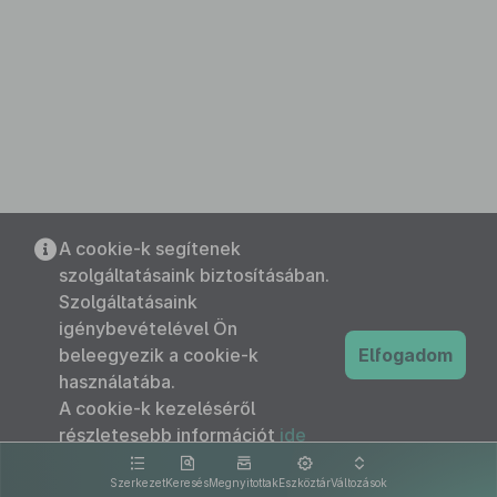
A cookie-k segítenek
szolgáltatásaink biztosításában.
Szolgáltatásaink
igénybevételével Ön
beleegyezik a cookie-k
Elfogadom
használatába.
A cookie-k kezeléséről
részletesebb információt
ide
kattintva olvashat.
Szerkezet
Keresés
Megnyitottak
Eszköztár
Változások