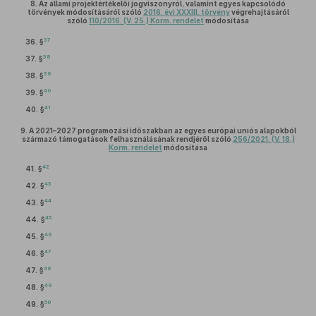
8.
Az állami projektértékelői jogviszonyról, valamint egyes kapcsolódó
törvények módosításáról szóló
2016. évi XXXIII. törvény
végrehajtásáról
szóló
110/2016. (V. 25.) Korm. rendelet
módosítása
37
36. §
38
37. §
39
38. §
40
39. §
41
40. §
9.
A 2021–2027 programozási időszakban az egyes európai uniós alapokból
származó támogatások felhasználásának rendjéről szóló
256/2021. (V. 18.)
Korm. rendelet
módosítása
42
41. §
43
42. §
44
43. §
45
44. §
46
45. §
47
46. §
48
47. §
49
48. §
50
49. §