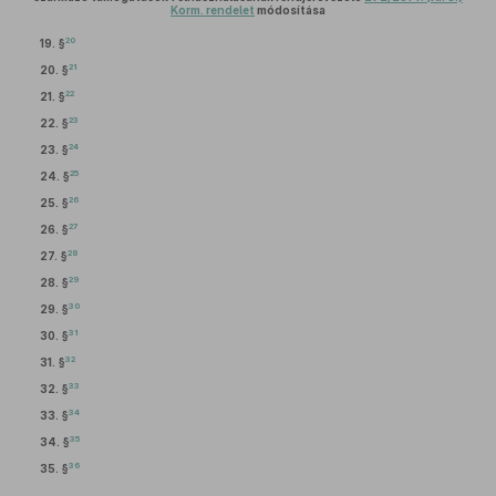
Korm. rendelet
módosítása
20
19. §
21
20. §
22
21. §
23
22. §
24
23. §
25
24. §
26
25. §
27
26. §
28
27. §
29
28. §
30
29. §
31
30. §
32
31. §
33
32. §
34
33. §
35
34. §
36
35. §