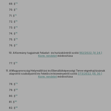
70
69. §
71
70. §
72
71. §
73
72. §
74
73. §
75
74. §
76
75. §
77
76. §
10.
A Kormány tagjainak feladat- és hatásköréről szóló
182/2022. (V. 24.)
Korm. rendelet
módosítása
78
77. §
11.
A Magyarország Helyreállítási és Ellenállóképességi Terve végrehajtásának
alapvető szabályairól és felelős intézményeiről szóló
373/2022. (IX. 30.)
Korm. rendelet
módosítása
79
78. §
80
79. §
81
80. §
82
81. §
83
82. §