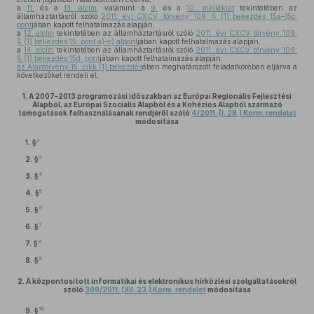
a
11.
és a
13. alcím
, valamint a
9.
és a
10. melléklet
tekintetében az
államháztartásról szóló
2011. évi CXCV. törvény 109. § (1) bekezdés 15a–15c.
pont
jában kapott felhatalmazás alapján,
a
12. alcím
tekintetében az államháztartásról szóló
2011. évi CXCV. törvény 109.
§ (1) bekezdés 15. pont a)–c) alpont
jában kapott felhatalmazás alapján,
a
14. alcím
tekintetében az államháztartásról szóló
2011. évi CXCV. törvény 109.
§ (1) bekezdés 15d. pont
jában kapott felhatalmazás alapján,
az Alaptörvény 15. cikk (1) bekezdés
ében meghatározott feladatkörében eljárva a
következőket rendeli el:
1.
A 2007–2013 programozási időszakban az Európai Regionális Fejlesztési
Alapból, az Európai Szociális Alapból és a Kohéziós Alapból származó
támogatások felhasználásának rendjéről szóló
4/2011. (I. 28.) Korm. rendelet
módosítása
2
1. §
3
2. §
4
3. §
5
4. §
6
5. §
7
6. §
8
7. §
9
8. §
2.
A központosított informatikai és elektronikus hírközlési szolgáltatásokról
szóló
309/2011. (XII. 23.) Korm. rendelet
módosítása
10
9. §