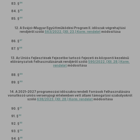
84
83. §
85
84. §
86
85. §
12.
A Svájci–Magyar Együttműködési Program II. időszak végrehajtási
rendjéről szóló
563/2022. (XII. 23.) Korm. rendelet
módosítása
87
86. §
88
87. §
13.
Az Uniós fejlesztések fejezetbe tartozó fejezeti és központi kezelésű
előirányzatok felhasználásának rendjéről szóló
590/2022. (XII. 28.) Korm.
rendelet
módosítása
89
88. §
90
89. §
14.
A 2021–2027 programozási időszakra rendelt források felhasználására
vonatkozó uniós versenyjogi értelemben vett állami támogatási szabályokról
szóló
638/2023. (XII. 28.) Korm. rendelet
módosítása
91
90. §
92
91. §
93
92. §
94
93. §
95
94. §